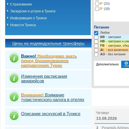
4*
(21)
Страхование
3*
(10)
Экскурсии и услуги в Тунисе
Информация о Тунисе
Новости Туниса
Питание
Любое
BB
- завтраки
HB
- завтраки и у
Цены на индивидуальные трансферы
FB
- завтраки, обе
AI
- все включено
AO
- без питания
Важно!
Необходимо знать
перед бронированием
Дополнительно
направления Тунис
Изменения расписания
Выберите одну ил
Виза
Выбрать стра
TOURIST
авиарейсов
Внимание!
Взимание
туристического налога в отелях
Четверг
Описание экскурсий в Тунисе
13.08.2026
3
Pyramids Airlines