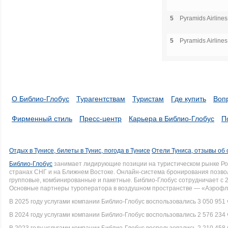
5
Pyramids Airlines
5
Pyramids Airlines
О Библио-Глобус
Турагентствам
Туристам
Где купить
Воп
Фирменный стиль
Пресс-центр
Карьера в Библио-Глобус
П
Отдых в Тунисе, билеты в Тунис, погода в Тунисе
Отели Туниса, отзывы об 
Библио-Глобус
занимает лидирующие позиции на туристическом рынке Рос
странах СНГ и на Ближнем Востоке. Онлайн-система бронирования позво
групповые, комбинированные и пакетные. Библио-Глобус сотрудничает с 
Основные партнеры туроператора в воздушном пространстве — «Аэрофло
В 2025 году услугами компании Библио-Глобус воспользовались 3 050 951 
В 2024 году услугами компании Библио-Глобус воспользовались 2 576 234 