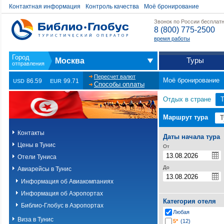
Контактная информация
Контроль качества
Моё бронирование
Звонок по России бесплат
8 (800) 775-2500
время работы
Туры
Москва
Пересчет валют
Моё бронирование
86.59
99.71
USD
EUR
Способы оплаты
Отдых в стране
Т
Маршрут тура
Контакты
Даты начала тура
Цены в Тунис
От
Отели Туниса
До
Авиарейсы в Тунис
Информация об Авиакомпаниях
Информация об Аэропортах
Категория отеля
Библио-Глобус в Аэропортах
Любая
Виза в Тунис
5*
(12)