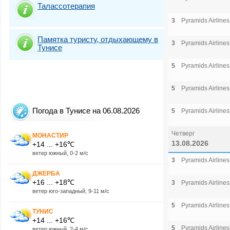
Талассотерапия
3
Pyramids Airlines
Памятка туристу, отдыхающему в
3
Pyramids Airlines
Тунисе
5
Pyramids Airlines
5
Pyramids Airlines
Погода в Тунисе на 06.08.2026
5
Pyramids Airlines
Четверг
МОНАСТИР
13.08.2026
+14 ... +16℃
ветер южный, 0-2 м/с
3
Pyramids Airlines
ДЖЕРБА
+16 ... +18℃
3
Pyramids Airlines
ветер юго-западный, 9-11 м/с
5
Pyramids Airlines
ТУНИС
+14 ... +16℃
5
Pyramids Airlines
ветер южный, 2-4 м/с