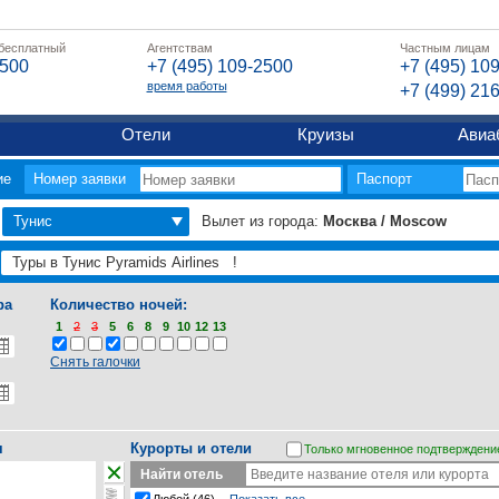
 бесплатный
Агентствам
Частным лицам
2500
+7 (495) 109-2500
+7 (495) 10
время работы
+7 (499) 21
Отели
Круизы
Авиа
ие
Номер заявки
Паспорт
Тунис
Вылет из города:
Москва / Moscow
ра
Количество ночей:
1
2
3
5
6
8
9
10
12
13
Снять галочки
я
Курорты и отели
Только мгновенное подтверждени
Найти отель