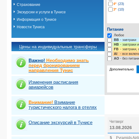
4*
(23)
Страхование
3*
(10)
Экскурсии и услуги в Тунисе
Информация о Тунисе
Новости Туниса
Питание
Любое
BB
- завтраки
HB
- завтраки 
Цены на индивидуальные трансферы
FB
- завтраки,
AI
- все включ
AO
- без питан
Важно!
Необходимо знать
перед бронированием
Дополнительно
направления Тунис
Изменения расписания
Выберите одну
Виза
Выбрать ст
TOUR
авиарейсов
Страховка от 
Внимание!
Взимание
туристического налога в отелях
Четверг
Описание экскурсий в Тунисе
13.08.2026
5
Pyramids Airl