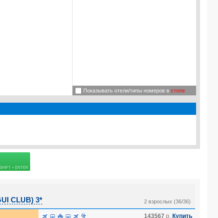
Показывать отели/типы номеров в
стопе
Подробнее о визе
=
45.0
USD
 страховке
=
5.0
%, Ребенок =
5.0
%, Младенец [0-2] =
5.0
%
I CLUB) 3*
2 взрослых (36/36)
143567
р.
Купить