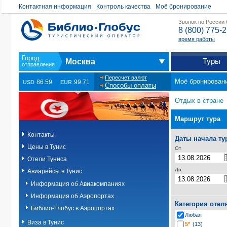
Контактная информация
Контроль качества
Моё бронирование
Звонок по России
8 (800) 775-
время работы
Туры
Москва
Пересчет валют
Моё бронирован
86.59
99.71
USD
EUR
Способы оплаты
Отдых в стране
Маршрут тура
Контакты
Даты начала ту
Цены в Тунис
От
Отели Туниса
До
Авиарейсы в Тунис
Информация об Авиакомпаниях
Информация об Аэропортах
Категория отел
Библио-Глобус в Аэропортах
Любая
Виза в Тунис
5*
(13)