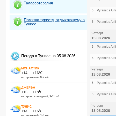
Талассотерапия
5
Pyramids Airl
Памятка туристу, отдыхающему в
5
Pyramids Airl
Тунисе
Четверг
13.08.2026
5
Pyramids Airl
Погода в Тунисе на 05.08.2026
5
Pyramids Airl
МОНАСТИР
Четверг
+14 ... +16℃
13.08.2026
ветер южный, 0-2 м/с
5
Pyramids Airl
ДЖЕРБА
+16 ... +18℃
5
Pyramids Airl
ветер юго-западный, 9-11 м/с
Четверг
ТУНИС
13.08.2026
+14 ... +16℃
ветер южный, 2-4 м/с