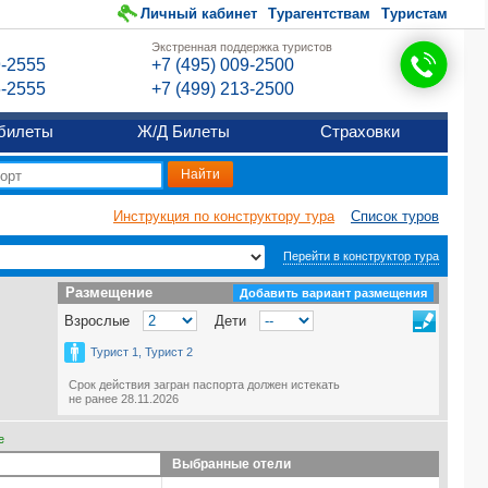
Личный кабинет
Турагентствам
Туристам
Экстренная поддержка туристов
9-2555
+7 (495) 009-2500
6-2555
+7 (499) 213-2500
билеты
Ж/Д Билеты
Страховки
Инструкция по конструктору тура
Список туров
Перейти в конструктор тура
Размещение
Размещение
Добавить вариант размещения
Взрослые
Дети
Турист 1, Турист 2
Срок действия загран паспорта должен истекать
не ранее 28.11.2026
е
Выбранные отели