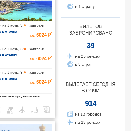
в 1 страну
6
на
1 ночь
,
3
,
завтраки
БИЛЕТОВ
 в отелях
ЗАБРОНИРОВАНО
*
6024
от
39
6
на
1 ночь
,
3
,
завтраки
 в отелях
на 25 рейсах
*
6024
от
в 8 стран
6
на
1 ночь
,
3
,
завтраки
 в отелях
*
6024
от
ВЫЛЕТАЕТ СЕГОДНЯ
В СОЧИ
 человека при двухместном
914
из 13 городов
на 23 рейсах