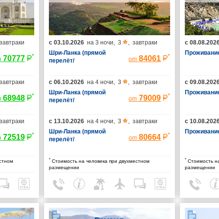
завтраки
с
03.10.2026
на
3 ночи
,
3
,
завтраки
с
08.08.202
Шри-Ланка (прямой
Проживание
*
*
70777
84061
т
от
перелёт/
гарантированные
места/багаж 23 кг)
завтраки
с
06.10.2026
на
4 ночи
,
3
,
завтраки
с
09.08.202
Шри-Ланка (прямой
Проживание
*
*
68948
79009
т
от
перелёт/
гарантированные
места/багаж 23 кг)
завтраки
с
13.10.2026
на
4 ночи
,
3
,
завтраки
с
10.08.202
Шри-Ланка (прямой
Проживание
*
*
72519
80664
т
от
перелёт/
гарантированные
места/багаж 23 кг)
*
*
стном
Стоимость на человека при двухместном
Стоимость на
размещении
размещении