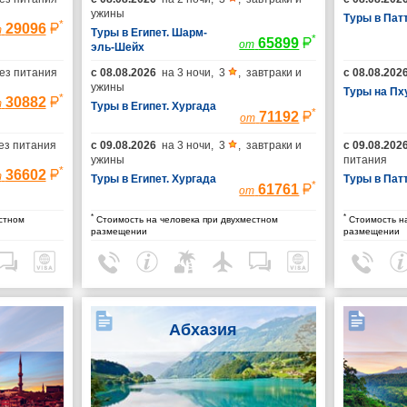
ужины
Туры в Пат
*
29096
т
Туры в Египет. Шарм-
*
65899
от
эль-Шейх
ез питания
с
08.08.2026
на
3 ночи
,
3
,
завтраки и
с
08.08.202
ужины
Туры на Пх
*
30882
т
Туры в Египет. Хургада
*
71192
от
ез питания
с
09.08.2026
на
3 ночи
,
3
,
завтраки и
с
09.08.202
ужины
питания
*
36602
т
Туры в Египет. Хургада
Туры в Пат
*
61761
от
*
*
стном
Стоимость на человека при двухместном
Стоимость на
размещении
размещении
Абхазия