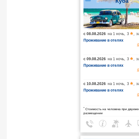
Куба
с
08.08.2026
на
1 ночь
,
3
,
з
Проживание в отелях
с
09.08.2026
на
1 ночь
,
3
,
з
Проживание в отелях
с
10.08.2026
на
1 ночь
,
3
,
з
Проживание в отелях
*
Стоимость на человека при двухме
размещении