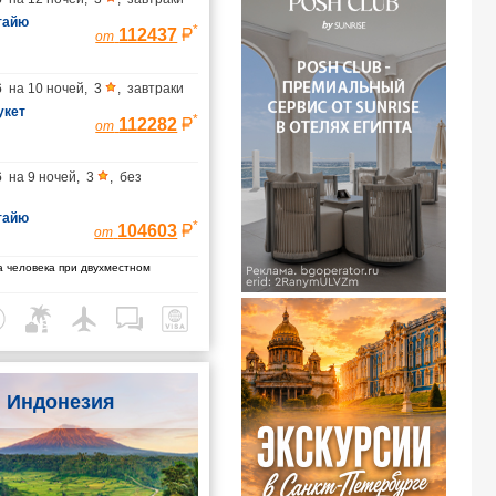
тайю
*
112437
от
6
на
10 ночей
,
3
,
завтраки
укет
*
112282
от
6
на
9 ночей
,
3
,
без
тайю
*
104603
от
 человека при двухместном
Индонезия