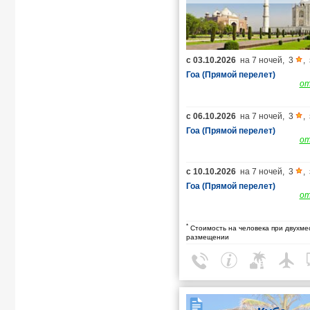
с
03.10.2026
на
7 ночей
,
3
,
Гоа (Прямой перелет)
о
с
06.10.2026
на
7 ночей
,
3
,
Гоа (Прямой перелет)
о
с
10.10.2026
на
7 ночей
,
3
,
Гоа (Прямой перелет)
о
*
Стоимость на человека при двухме
размещении