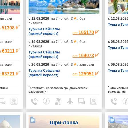
автраки
с
12.08.2026
на
7 ночей
,
3
,
без
с
12.08.202
питания
Туры в Тун
*
51308
т
Туры на Сейшелы
*
165170
от
(прямой перелёт)
автраки
с
19.08.2026
на
7 ночей
,
3
,
без
с
08.08.202
питания
Туры в Тун
*
63211
т
Туры на Сейшелы
*
164073
от
(прямой перелёт)
автраки
с
26.08.2026
на
7 ночей
,
3
,
завтраки
с
09.08.202
Туры на Сейшелы
Туры в Тун
*
*
63721
125951
т
от
(прямой перелёт)
*
*
стном
Стоимость на человека при двухместном
Стоимость на
размещении
размещении
Шри-Ланка