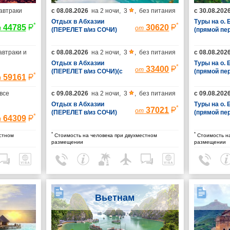
автраки
с
08.08.2026
на
2 ночи
,
3
,
без питания
с
30.08.202
Отдых в Абхазии
Туры на о.
*
*
44785
30620
т
от
(ПЕРЕЛЕТ в/из СОЧИ)
(прямой пе
(без трансфера)
автраки и
с
08.08.2026
на
2 ночи
,
3
,
без питания
с
08.08.202
Отдых в Абхазии
Туры на о.
*
33400
от
(ПЕРЕЛЕТ в/из СОЧИ)(с
(прямой пе
*
59161
т
трансфером)
все
с
09.08.2026
на
2 ночи
,
3
,
без питания
с
09.08.202
Отдых в Абхазии
Туры на о.
*
37021
от
(ПЕРЕЛЕТ в/из СОЧИ)
(прямой пе
*
64309
т
(без трансфера)
*
*
стном
Стоимость на человека при двухместном
Стоимость на
размещении
размещении
Вьетнам