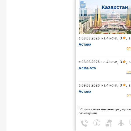
Казахстан
с
08.08.2026
на
4 ночи
,
3
,
з
Астана
о
с
08.08.2026
на
4 ночи
,
3
,
з
Алма-Ата
о
с
09.08.2026
на
4 ночи
,
3
,
з
Астана
о
*
Стоимость на человека при двухме
размещении