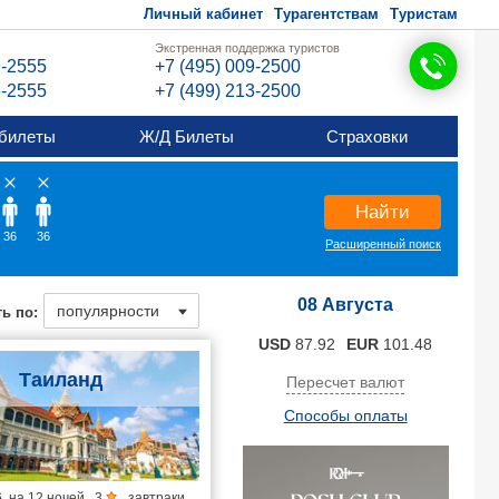
Личный кабинет
Турагентствам
Туристам
Экстренная поддержка туристов
9-2555
+7 (495) 009-2500
6-2555
+7 (499) 213-2500
билеты
Ж/Д Билеты
Страховки
Найти
36
36
Расширенный поиск
08 Августа
ь по:
USD
87.92
EUR
101.48
Таиланд
Пересчет валют
Способы оплаты
6
на
12 ночей
,
3
,
завтраки