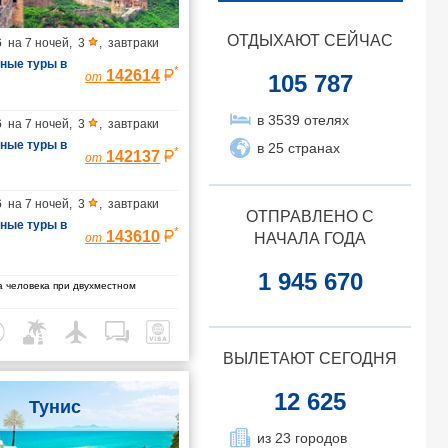
ОТДЫХАЮТ СЕЙЧАС
6
на
7 ночей
,
3
,
завтраки
ные туры в
*
142614
105 787
от
ванные
илёт в
в 3539 отелях
6
на
7 ночей
,
3
,
завтраки
ет из
ные туры в
в 25 странах
*
142137
от
ванные
илёт в
6
на
7 ночей
,
3
,
завтраки
ет из
ОТПРАВЛЕНО С
ные туры в
*
143610
НАЧАЛА ГОДА
от
ванные
илёт в
1 945 670
 человека при двухместном
ет из
ВЫЛЕТАЮТ СЕГОДНЯ
12 625
Тунис
из 23 городов