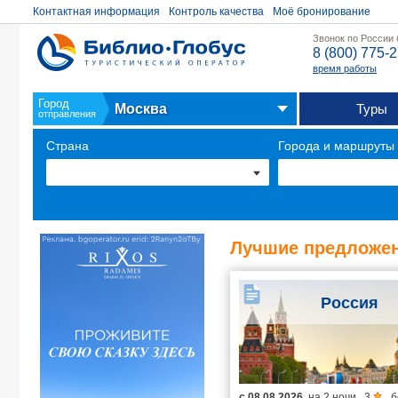
Контактная информация
Контроль качества
Моё бронирование
Звонок по России
8 (800) 775-
время работы
Город
Москва
Туры
отправления
Страна
Города и маршруты
Лучшие предложен
Россия
с
08.08.2026
на
2 ночи
,
3
,
б