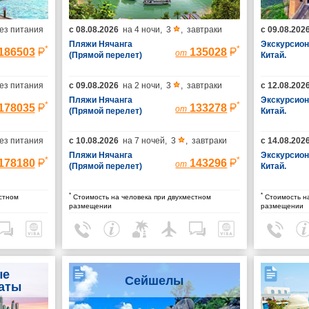
ез питания
с
08.08.2026
на
4 ночи
,
3
,
завтраки
с
09.08.202
Пляжи Нячанга
Экскурсион
*
*
186503
135028
от
(Прямой перелет)
Китай.
Гарантиро
группы (пр
ез питания
с
09.08.2026
на
2 ночи
,
3
,
завтраки
с
12.08.202
Шанхай/выл
Пекина)
Пляжи Нячанга
Экскурсион
*
*
178035
133278
от
(Прямой перелет)
Китай.
Гарантиро
группы (пр
ез питания
с
10.08.2026
на
7 ночей
,
3
,
завтраки
с
14.08.202
Шанхай/выл
Пляжи Нячанга
Пекина)
Экскурсион
*
*
178180
143296
от
(Прямой перелет)
Китай.
Гарантиро
группы (пр
*
*
стном
Стоимость на человека при двухместном
Стоимость на
Шанхай/выл
размещении
размещении
Пекина)
ые
Сейшелы
аты