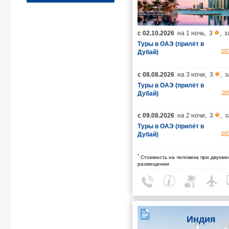
с
02.10.2026
на
1 ночь
,
3
,
з
Туры в ОАЭ (прилёт в
о
Дубай)
с
08.08.2026
на
3 ночи
,
3
,
з
Туры в ОАЭ (прилёт в
о
Дубай)
с
09.08.2026
на
2 ночи
,
3
,
з
Туры в ОАЭ (прилёт в
о
Дубай)
*
Стоимость на человека при двухме
размещении
Индия