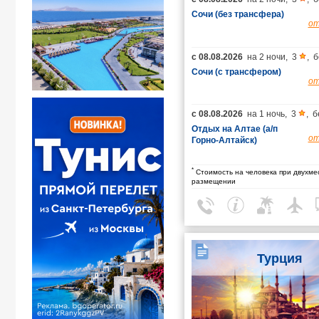
Сочи (без трансфера)
о
с
08.08.2026
на
2 ночи
,
3
,
б
Сочи (с трансфером)
о
с
08.08.2026
на
1 ночь
,
3
,
б
Отдых на Алтае (а/п
о
Горно-Алтайск)
*
Стоимость на человека при двухме
размещении
Турция