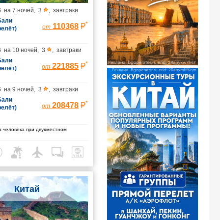
6
на
7 ночей
,
3
,
завтраки
 Бали
*
110368
от
релёт)
6
на
10 ночей
,
3
,
завтраки
 Бали
*
221885
от
релёт)
6
на
9 ночей
,
3
,
завтраки
 Бали
*
208478
от
релёт)
 человека при двухместном
Китай