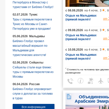
Петербурга в Монастир с
туристами от Библио-Глобус!
с
08.08.2026
на
4 ночи
,
3
,
б
02.07.2026 Тунис
Отдых на Мальдивах
от
Туры с прямым перелетом в
(прямой перелёт/
гарантированные
Тунис из Москвы и Санкт-
места/багаж 23 кг)
Петербурга уже в продаже!
с
09.08.2026
на
4 ночи
,
3
,
б
Отдых на Мальдивах
05.06.2026 Мальдивы
от
(прямой перелёт/
Библио-Глобус провел
гарантированные
масштабный воркшоп по
места/багаж 23 кг)
с
10.08.2026
на
4 ночи
,
3
,
б
Мальдивам для
Отдых на Мальдивах
туристических агентств!
от
(прямой перелёт/
02.06.2026 Сейшелы
гарантированные
места/багаж 23 кг)
Сейшелы стали еще ближе:
*
Стоимость на человека при двухме
туры с прямым перелетом из
размещении
Москвы
06.04.2026 Россия
Библио-Глобус опровергает
слухи о доплатах за топливо
Объединенн
в турах
Арабские Эмир
Вся информация