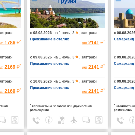
Грузия
автраки
с
08.08.2026
на
1 ночь
,
3
,
завтраки
с
08.08.202
Проживание в отелях
Самарканд
*
*
1786
2141
от
от
автраки
с
09.08.2026
на
1 ночь
,
3
,
завтраки
с
09.08.202
Проживание в отелях
Самарканд
*
*
2169
2141
от
от
автраки
с
10.08.2026
на
1 ночь
,
3
,
завтраки
с
09.08.202
Проживание в отелях
Самарканд
*
*
2169
2141
от
от
*
*
стном
Стоимость на человека при двухместном
Стоимость на
размещении
размещении