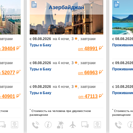
Азербайджан
автраки
с
08.08.2026
на
4 ночи
,
3
,
завтраки
с
08.08.202
Туры в Баку
Проживание
*
*
39404
48991
т
от
автраки
с
08.08.2026
на
4 ночи
,
3
,
завтраки
с
09.08.202
Туры в Баку
Проживание
*
*
52077
66963
т
от
автраки
с
09.08.2026
на
4 ночи
,
3
,
завтраки
с
10.08.202
Туры в Баку
Проживание
*
*
40901
47113
т
от
*
*
стном
Стоимость на человека при двухместном
Стоимость на
размещении
размещении