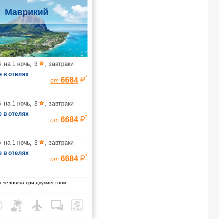
Маврикий
6
на
1 ночь
,
3
,
завтраки
 в отелях
*
6684
от
6
на
1 ночь
,
3
,
завтраки
 в отелях
*
6684
от
6
на
1 ночь
,
3
,
завтраки
 в отелях
*
6684
от
 человека при двухместном