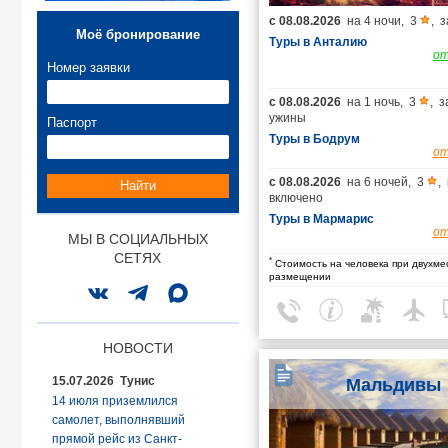
с
08.08.2026
на
4 ночи
,
3
,
з
Моё бронирование
Туры в Анталию
о
Номер заявки
с
08.08.2026
на
1 ночь
,
3
,
з
ужины
Паспорт
Туры в Бодрум
о
с
08.08.2026
на
6 ночей
,
3
,
Найти
включено
Туры в Мармарис
о
МЫ В СОЦИАЛЬНЫХ
СЕТЯХ
*
Стоимость на человека при двухме
размещении
НОВОСТИ
15.07.2026 Тунис
Мальдивы
14 июля приземлился
самолет, выполнявший
прямой рейс из Санкт-