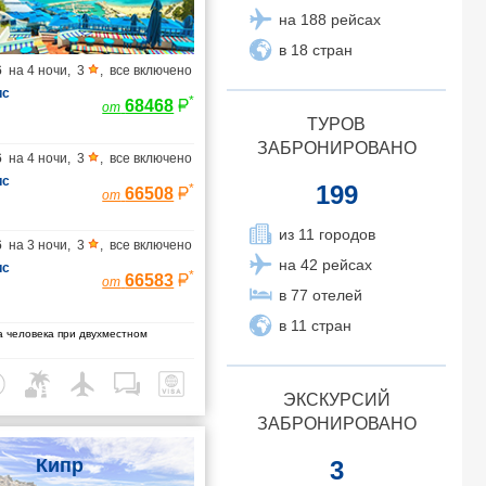
на 188 рейсах
в 18 стран
6
на
4 ночи
,
3
,
все включено
ис
*
68468
от
ТУРОВ
ЗАБРОНИРОВАНО
6
на
4 ночи
,
3
,
все включено
ис
199
*
66508
от
из 11 городов
6
на
3 ночи
,
3
,
все включено
на 42 рейсах
ис
*
66583
от
в 77 отелей
в 11 стран
 человека при двухместном
ЭКСКУРСИЙ
ЗАБРОНИРОВАНО
Кипр
3