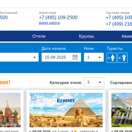
 бесплатный
Агентствам
Частным лицам
2500
+7 (495) 109-2500
+7 (495) 10
время работы
+7 (499) 21
Отели
Круизы
Авиа
Дата начала
Ночи
Туристы
ия!
Категория отеля:
Сортироват
Египет
ез питания
с
08.08.2026
на
2 ночи
,
3
,
завтраки и
с
08.08.202