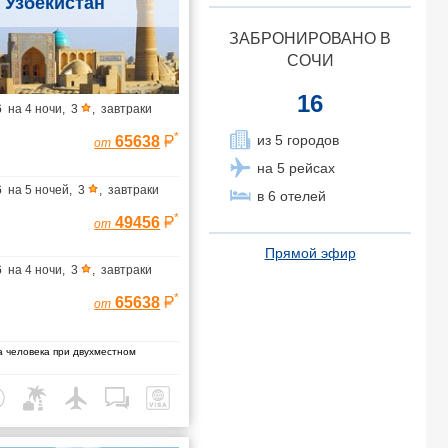
Узбекистан
ЗАБРОНИРОВАНО В
СОЧИ
16
6
на
4 ночи
,
3
,
завтраки
*
из 5 городов
65638
от
на 5 рейсах
6
на
5 ночей
,
3
,
завтраки
в 6 отелей
*
49456
от
Прямой эфир
6
на
4 ночи
,
3
,
завтраки
*
65638
от
 человека при двухместном