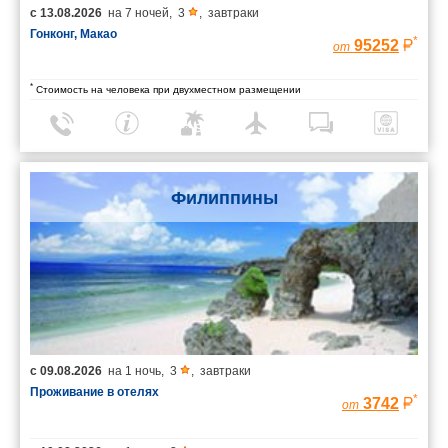
с
13.08.2026
на
7 ночей
,
3
,
завтраки
Гонконг, Макао
*
95252
от
*
Стоимость на человека при двухместном размещении
Филиппины
с
09.08.2026
на
1 ночь
,
3
,
завтраки
Проживание в отелях
*
3742
от