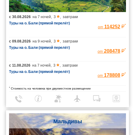
с
30.08.2026
на
7 ночей
,
3
,
завтраки
Туры на о. Бали (прямой перелёт)
*
114252
от
с
09.08.2026
на
9 ночей
,
3
,
завтраки
Туры на о. Бали (прямой перелёт)
*
208478
от
с
11.08.2026
на
7 ночей
,
3
,
завтраки
Туры на о. Бали (прямой перелёт)
*
178808
от
*
Стоимость на человека при двухместном размещении
Мальдивы