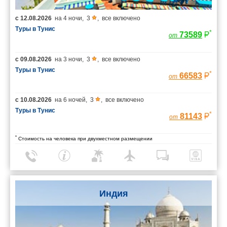
с
12.08.2026
на
4 ночи
,
3
,
все включено
Туры в Тунис
*
73589
от
с
09.08.2026
на
3 ночи
,
3
,
все включено
Туры в Тунис
*
66583
от
с
10.08.2026
на
6 ночей
,
3
,
все включено
Туры в Тунис
*
81143
от
*
Стоимость на человека при двухместном размещении
Индия