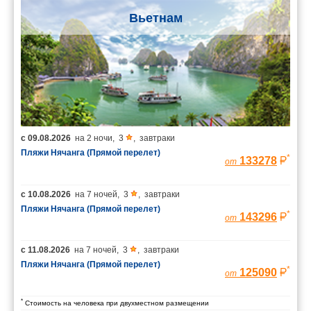
Вьетнам
с
09.08.2026
на
2 ночи
,
3
,
завтраки
Пляжи Нячанга (Прямой перелет)
*
133278
от
с
10.08.2026
на
7 ночей
,
3
,
завтраки
Пляжи Нячанга (Прямой перелет)
*
143296
от
с
11.08.2026
на
7 ночей
,
3
,
завтраки
Пляжи Нячанга (Прямой перелет)
*
125090
от
*
Стоимость на человека при двухместном размещении