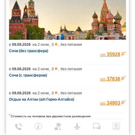
с
09.08.2026
на
2 ночи
,
3
,
без питания
Сочи (без трансфера)
*
35928
от
с
09.08.2026
на
2 ночи
,
3
,
без питания
Сочи (с трансфером)
*
37636
от
с
09.08.2026
на
2 ночи
,
3
,
без питания
Отдых на Алтае (а/п Горно-Алтайск)
*
34903
от
*
Стоимость на человека при двухместном размещении