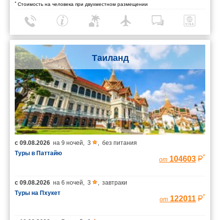
*
Стоимость на человека при двухместном размещении
Таиланд
с
09.08.2026
на
9 ночей
,
3
,
без питания
Туры в Паттайю
*
104603
от
с
09.08.2026
на
6 ночей
,
3
,
завтраки
Туры на Пхукет
*
122011
от