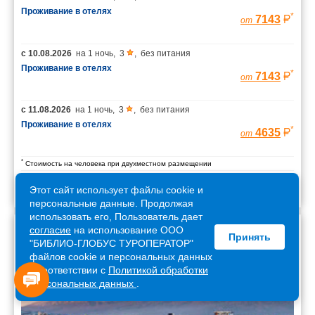
Проживание в отелях
*
7143
от
с
10.08.2026
на
1 ночь
,
3
,
без питания
Проживание в отелях
*
7143
от
с
11.08.2026
на
1 ночь
,
3
,
без питания
Проживание в отелях
*
4635
от
*
Стоимость на человека при двухместном размещении
Этот сайт использует файлы cookie и
персональные данные. Продолжая
использовать его, Пользователь дает
согласие
на использование ООО
Принять
Армения
"БИБЛИО-ГЛОБУС ТУРОПЕРАТОР"
файлов cookie и персональных данных
в соответствии с
Политикой обработки
персональных данных
.