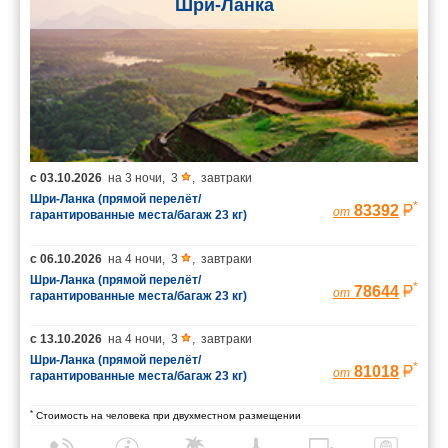
Шри-Ланка
с
03.10.2026
на
3 ночи
,
3
,
завтраки
Шри-Ланка (прямой перелёт/
*
83392
от
гарантированные места/багаж 23 кг)
с
06.10.2026
на
4 ночи
,
3
,
завтраки
Шри-Ланка (прямой перелёт/
*
78644
от
гарантированные места/багаж 23 кг)
с
13.10.2026
на
4 ночи
,
3
,
завтраки
Шри-Ланка (прямой перелёт/
*
81018
от
гарантированные места/багаж 23 кг)
*
Стоимость на человека при двухместном размещении