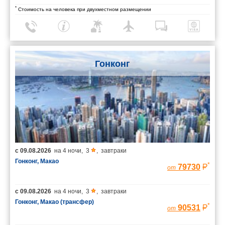
*
Стоимость на человека при двухместном размещении
Гонконг
с
09.08.2026
на
4 ночи
,
3
,
завтраки
Гонконг, Макао
*
79730
от
с
09.08.2026
на
4 ночи
,
3
,
завтраки
Гонконг, Макао (трансфер)
*
90531
от