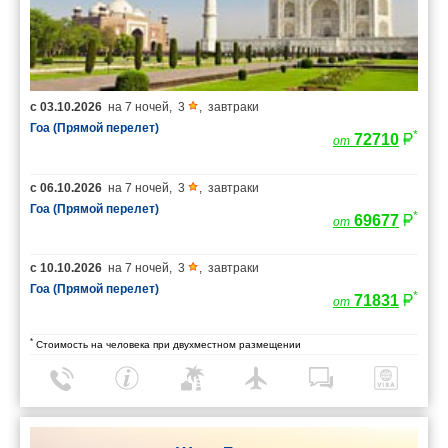
с
03.10.2026
на
7 ночей
,
3
,
завтраки
Гоа (Прямой перелет)
*
72710
от
с
06.10.2026
на
7 ночей
,
3
,
завтраки
Гоа (Прямой перелет)
*
69677
от
с
10.10.2026
на
7 ночей
,
3
,
завтраки
Гоа (Прямой перелет)
*
71831
от
*
Стоимость на человека при двухместном размещении