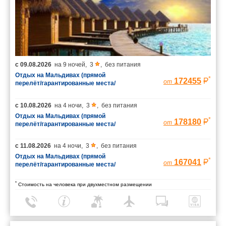
с
09.08.2026
на
9 ночей
,
3
,
без питания
Отдых на Мальдивах (прямой
*
172455
от
перелёт/гарантированные места/
багаж 23 кг)
с
10.08.2026
на
4 ночи
,
3
,
без питания
Отдых на Мальдивах (прямой
*
178180
от
перелёт/гарантированные места/
багаж 23 кг)
с
11.08.2026
на
4 ночи
,
3
,
без питания
Отдых на Мальдивах (прямой
*
167041
от
перелёт/гарантированные места/
багаж 23 кг)
*
Стоимость на человека при двухместном размещении