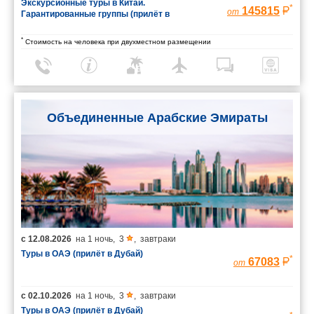
Экскурсионные туры в Китай.
*
145815
от
Гарантированные группы (прилёт в
Шанхай/вылет из Пекина)
*
Стоимость на человека при двухместном размещении
Объединенные Арабские Эмираты
с
12.08.2026
на
1 ночь
,
3
,
завтраки
Туры в ОАЭ (прилёт в Дубай)
*
67083
от
с
02.10.2026
на
1 ночь
,
3
,
завтраки
Туры в ОАЭ (прилёт в Дубай)