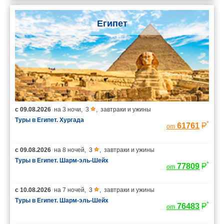
Египет
с
09.08.2026
на
3 ночи
,
3
,
завтраки и ужины
Туры в Египет. Хургада
*
61761
от
с
09.08.2026
на
8 ночей
,
3
,
завтраки и ужины
Туры в Египет. Шарм-эль-Шейх
*
77809
от
с
10.08.2026
на
7 ночей
,
3
,
завтраки и ужины
Туры в Египет. Шарм-эль-Шейх
*
76483
от