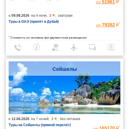
*
51961
от
с
09.08.2026
на
4 ночи
,
3
,
завтраки
Туры в ОАЭ (прилёт в Дубай)
*
79392
от
*
Стоимость на человека при двухместном размещении
Сейшелы
с
12.08.2026
на
7 ночей
,
3
,
без питания
Туры на Сейшелы (прямой перелёт)
*
165170
от