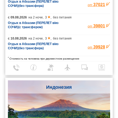
Отдых в Абхазии (ПЕРЕЛЕТ в/из
*
37021
от
СОЧИ)(без трансфера)
с
09.08.2026
на
2 ночи
,
3
,
без питания
Отдых в Абхазии (ПЕРЕЛЕТ в/из
*
39801
от
СОЧИ)(с трансфером)
с
10.08.2026
на
2 ночи
,
3
,
без питания
Отдых в Абхазии (ПЕРЕЛЕТ в/из
*
39928
от
СОЧИ)(без трансфера)
*
Стоимость на человека при двухместном размещении
Индонезия