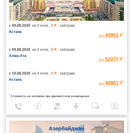
с
09.08.2026
на
4 ночи
,
3
,
завтраки
Астана
*
40901
от
с
09.08.2026
на
4 ночи
,
3
,
завтраки
Алма-Ата
*
52077
от
с
10.08.2026
на
4 ночи
,
3
,
завтраки
Астана
*
40901
от
*
Стоимость на человека при двухместном размещении
Азербайджан