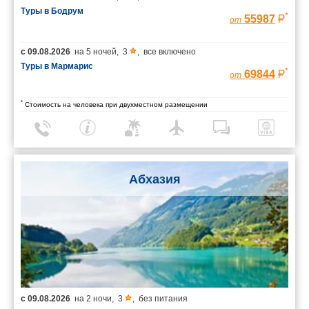
Туры в Бодрум
*
55987
от
с
09.08.2026
на
5 ночей
,
3
,
все включено
Туры в Мармарис
*
69844
от
*
Стоимость на человека при двухместном размещении
Абхазия
с
09.08.2026
на
2 ночи
,
3
,
без питания