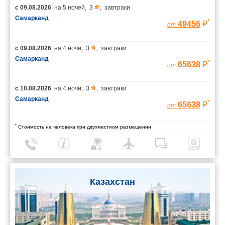
с
09.08.2026
на
5 ночей
,
3
,
завтраки
Самарканд
*
49456
от
с
09.08.2026
на
4 ночи
,
3
,
завтраки
Самарканд
*
65638
от
с
10.08.2026
на
4 ночи
,
3
,
завтраки
Самарканд
*
65638
от
*
Стоимость на человека при двухместном размещении
Казахстан