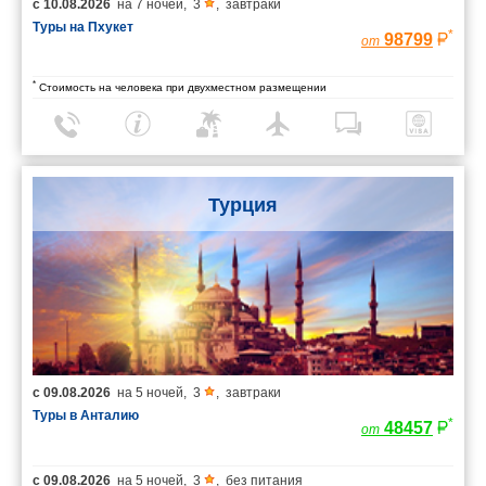
с
10.08.2026
на
7 ночей
,
3
,
завтраки
Туры на Пхукет
*
98799
от
*
Стоимость на человека при двухместном размещении
Турция
с
09.08.2026
на
5 ночей
,
3
,
завтраки
Туры в Анталию
*
48457
от
с
09.08.2026
на
5 ночей
,
3
,
без питания