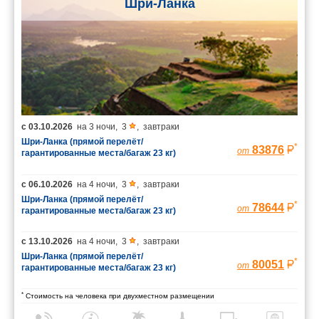
Шри-Ланка
с
03.10.2026
на
3 ночи
,
3
,
завтраки
Шри-Ланка (прямой перелёт/
*
83876
от
гарантированные места/багаж 23 кг)
с
06.10.2026
на
4 ночи
,
3
,
завтраки
Шри-Ланка (прямой перелёт/
*
78644
от
гарантированные места/багаж 23 кг)
с
13.10.2026
на
4 ночи
,
3
,
завтраки
Шри-Ланка (прямой перелёт/
*
80051
от
гарантированные места/багаж 23 кг)
*
Стоимость на человека при двухместном размещении