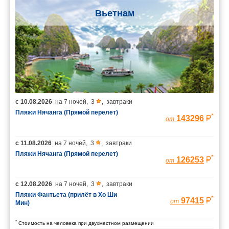
Вьетнам
с
10.08.2026
на
7 ночей
,
3
,
завтраки
Пляжи Нячанга (Прямой перелет)
*
143296
от
с
11.08.2026
на
7 ночей
,
3
,
завтраки
Пляжи Нячанга (Прямой перелет)
*
126253
от
с
12.08.2026
на
7 ночей
,
3
,
завтраки
Пляжи Фантьета (прилёт в Хо Ши
*
97415
от
Мин)
*
Стоимость на человека при двухместном размещении