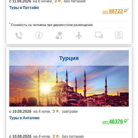
с
11.08.2026
на
6 ночей
,
3
,
без питания
Туры в Паттайю
*
88722
от
*
Стоимость на человека при двухместном размещении
Турция
с
10.08.2026
на
4 ночи
,
3
,
завтраки
Туры в Анталию
*
46376
от
с
10.08.2026
на
4 ночи
,
3
,
без питания