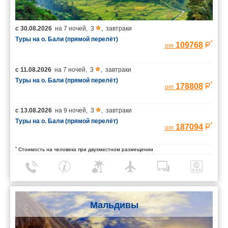
с
30.08.2026
на
7 ночей
,
3
,
завтраки
Туры на о. Бали (прямой перелёт)
*
109768
от
с
11.08.2026
на
7 ночей
,
3
,
завтраки
Туры на о. Бали (прямой перелёт)
*
178808
от
с
13.08.2026
на
9 ночей
,
3
,
завтраки
Туры на о. Бали (прямой перелёт)
*
187094
от
*
Стоимость на человека при двухместном размещении
Мальдивы