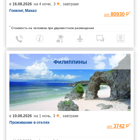
с
16.08.2026
на
4 ночи
,
3
,
завтраки
Гонконг, Макао
*
80930
от
*
Стоимость на человека при двухместном размещении
Филиппины
с
10.08.2026
на
1 ночь
,
3
,
завтраки
Проживание в отелях
*
3742
от