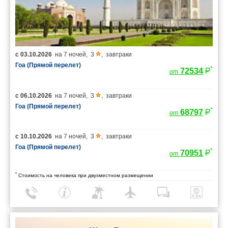
с
03.10.2026
на
7 ночей
,
3
,
завтраки
Гоа (Прямой перелет)
*
72534
от
с
06.10.2026
на
7 ночей
,
3
,
завтраки
Гоа (Прямой перелет)
*
68797
от
с
10.10.2026
на
7 ночей
,
3
,
завтраки
Гоа (Прямой перелет)
*
70951
от
*
Стоимость на человека при двухместном размещении