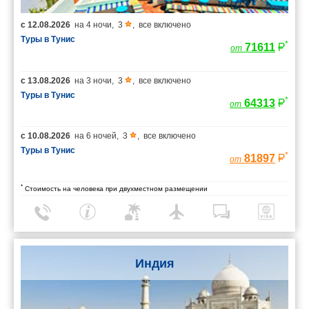
с
12.08.2026
на
4 ночи
,
3
,
все включено
Туры в Тунис
*
71611
от
с
13.08.2026
на
3 ночи
,
3
,
все включено
Туры в Тунис
*
64313
от
с
10.08.2026
на
6 ночей
,
3
,
все включено
Туры в Тунис
*
81897
от
*
Стоимость на человека при двухместном размещении
Индия