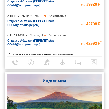
Отдых в Абхазии (ПЕРЕЛЕТ в/из
*
39928
от
СОЧИ)(без трансфера)
с
10.08.2026
на
2 ночи
,
3
,
без питания
Отдых в Абхазии (ПЕРЕЛЕТ в/из
*
42708
от
СОЧИ)(с трансфером)
с
11.08.2026
на
3 ночи
,
3
,
без питания
Отдых в Абхазии (ПЕРЕЛЕТ в/из
*
42992
от
СОЧИ)(без трансфера)
*
Стоимость на человека при двухместном размещении
Индонезия