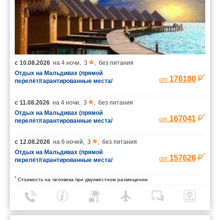
с
10.08.2026
на
4 ночи
,
3
,
без питания
Отдых на Мальдивах (прямой
*
178180
от
перелёт/гарантированные места/
багаж 23 кг)
с
11.08.2026
на
4 ночи
,
3
,
без питания
Отдых на Мальдивах (прямой
*
167041
от
перелёт/гарантированные места/
багаж 23 кг)
с
12.08.2026
на
6 ночей
,
3
,
без питания
Отдых на Мальдивах (прямой
*
157626
от
перелёт/гарантированные места/
багаж 23 кг)
*
Стоимость на человека при двухместном размещении