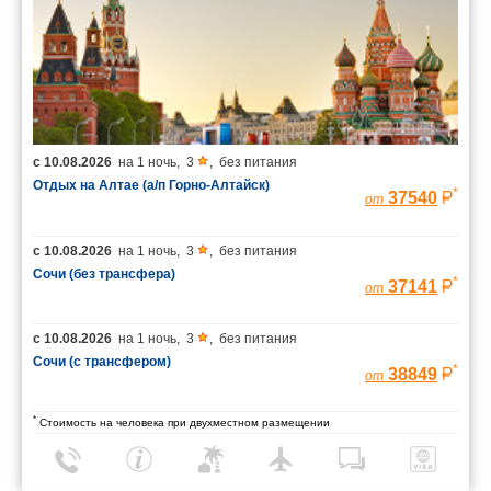
с
10.08.2026
на
1 ночь
,
3
,
без питания
Отдых на Алтае (а/п Горно-Алтайск)
*
37540
от
с
10.08.2026
на
1 ночь
,
3
,
без питания
Сочи (без трансфера)
*
37141
от
с
10.08.2026
на
1 ночь
,
3
,
без питания
Сочи (с трансфером)
*
38849
от
*
Стоимость на человека при двухместном размещении