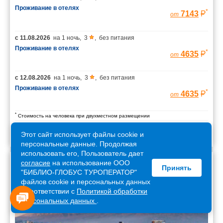
Проживание в отелях
*
7143
от
с
11.08.2026
на
1 ночь
,
3
,
без питания
Проживание в отелях
*
4635
от
с
12.08.2026
на
1 ночь
,
3
,
без питания
Проживание в отелях
*
4635
от
*
Стоимость на человека при двухместном размещении
Этот сайт использует файлы cookie и
персональные данные. Продолжая
использовать его, Пользователь дает
согласие
на использование ООО
Принять
Армения
"БИБЛИО-ГЛОБУС ТУРОПЕРАТОР"
файлов cookie и персональных данных
в соответствии с
Политикой обработки
персональных данных
.