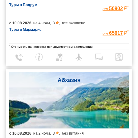
Туры в Бодрум
*
50902
от
с
10.08.2026
на
4 ночи
,
3
,
все включено
Туры в Мармарис
*
65617
от
*
Стоимость на человека при двухместном размещении
Абхазия
с
10.08.2026
на
2 ночи
,
3
,
без питания