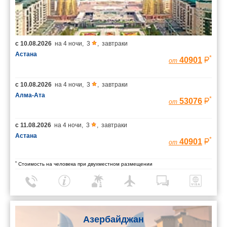
с
10.08.2026
на
4 ночи
,
3
,
завтраки
Астана
*
40901
от
с
10.08.2026
на
4 ночи
,
3
,
завтраки
Алма-Ата
*
53076
от
с
11.08.2026
на
4 ночи
,
3
,
завтраки
Астана
*
40901
от
*
Стоимость на человека при двухместном размещении
Азербайджан