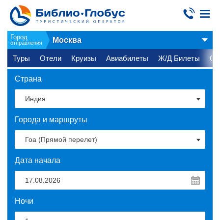
Город
Москва
отправления
Туры
Отели
Круизы
Авиабилеты
Ж/Д Билеты
Ст
Страна
Города и маршруты
Дата начала
Ночи