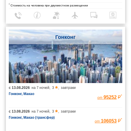
*
Стоимость на человека при двухместном размещении
Гонконг
с
13.08.2026
на
7 ночей
,
3
,
завтраки
Гонконг, Макао
*
95252
от
с
13.08.2026
на
7 ночей
,
3
,
завтраки
Гонконг, Макао (трансфер)
*
106053
от