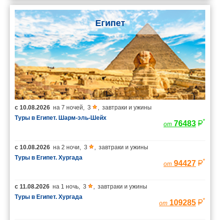
Египет
с
10.08.2026
на
7 ночей
,
3
,
завтраки и ужины
Туры в Египет. Шарм-эль-Шейх
*
76483
от
с
10.08.2026
на
2 ночи
,
3
,
завтраки и ужины
Туры в Египет. Хургада
*
94427
от
с
11.08.2026
на
1 ночь
,
3
,
завтраки и ужины
Туры в Египет. Хургада
*
109285
от