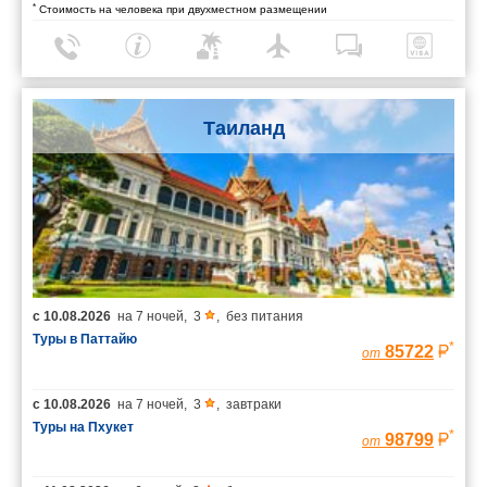
*
Стоимость на человека при двухместном размещении
Таиланд
с
10.08.2026
на
7 ночей
,
3
,
без питания
Туры в Паттайю
*
85722
от
с
10.08.2026
на
7 ночей
,
3
,
завтраки
Туры на Пхукет
*
98799
от