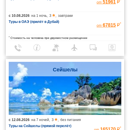
*
51961
от
с
10.08.2026
на
1 ночь
,
3
,
завтраки
Туры в ОАЭ (прилёт в Дубай)
*
67815
от
*
Стоимость на человека при двухместном размещении
Сейшелы
с
12.08.2026
на
7 ночей
,
3
,
без питания
Туры на Сейшелы (прямой перелёт)
*
165170
от