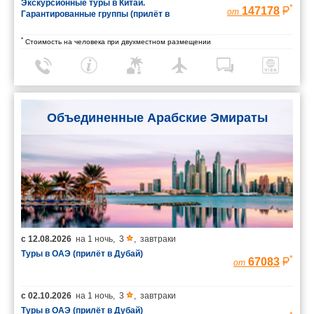
Экскурсионные туры в Китай.
*
147178
от
Гарантированные группы (прилёт в
Шанхай/вылет из Пекина)
*
Стоимость на человека при двухместном размещении
Объединенные Арабские Эмираты
с
12.08.2026
на
1 ночь
,
3
,
завтраки
Туры в ОАЭ (прилёт в Дубай)
*
67083
от
с
02.10.2026
на
1 ночь
,
3
,
завтраки
Туры в ОАЭ (прилёт в Дубай)