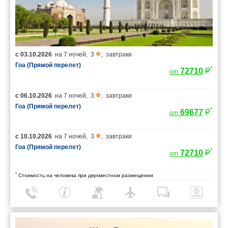
с
03.10.2026
на
7 ночей
,
3
,
завтраки
Гоа (Прямой перелет)
*
72710
от
с
06.10.2026
на
7 ночей
,
3
,
завтраки
Гоа (Прямой перелет)
*
69677
от
с
10.10.2026
на
7 ночей
,
3
,
завтраки
Гоа (Прямой перелет)
*
72710
от
*
Стоимость на человека при двухместном размещении