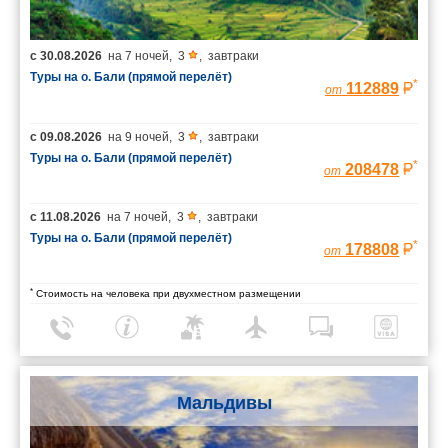
с
30.08.2026
на
7 ночей
,
3
,
завтраки
Туры на о. Бали (прямой перелёт)
*
112889
от
с
09.08.2026
на
9 ночей
,
3
,
завтраки
Туры на о. Бали (прямой перелёт)
*
208478
от
с
11.08.2026
на
7 ночей
,
3
,
завтраки
Туры на о. Бали (прямой перелёт)
*
178808
от
*
Стоимость на человека при двухместном размещении
Мальдивы