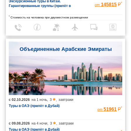
Экскурсионные туры в Китай.
*
145815
от
Гарантированные группы (прилёт в
Шанхай/вылет из Пекина)
*
Стоимость на человека при двухместном размещении
Объединенные Арабские Эмираты
с
02.10.2026
на
1 ночь
,
3
,
завтраки
Туры в ОАЭ (прилёт в Дубай)
*
51961
от
с
09.08.2026
на
4 ночи
,
3
,
завтраки
Туры в ОАЭ (прилёт в Дубай)