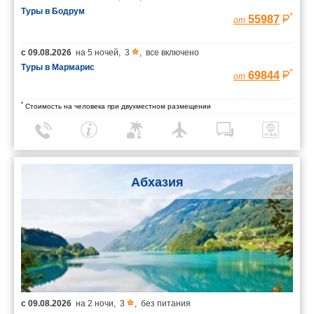
Туры в Бодрум
*
55987
от
с
09.08.2026
на
5 ночей
,
3
,
все включено
Туры в Мармарис
*
69844
от
*
Стоимость на человека при двухместном размещении
Абхазия
с
09.08.2026
на
2 ночи
,
3
,
без питания