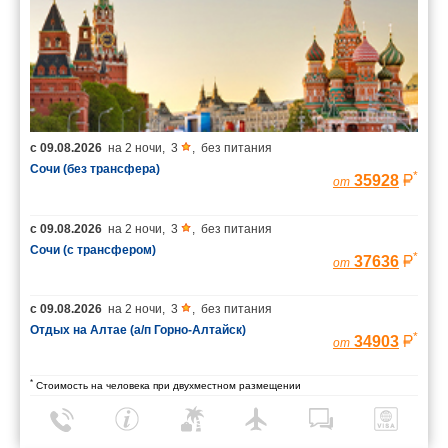
с
09.08.2026
на
2 ночи
,
3
,
без питания
Сочи (без трансфера)
*
35928
от
с
09.08.2026
на
2 ночи
,
3
,
без питания
Сочи (с трансфером)
*
37636
от
с
09.08.2026
на
2 ночи
,
3
,
без питания
Отдых на Алтае (а/п Горно-Алтайск)
*
34903
от
*
Стоимость на человека при двухместном размещении