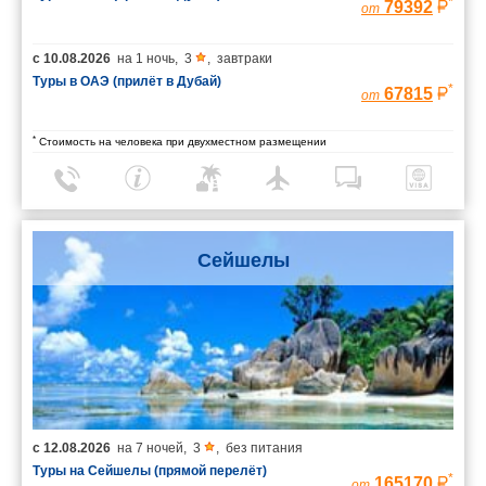
*
79392
от
с
10.08.2026
на
1 ночь
,
3
,
завтраки
Туры в ОАЭ (прилёт в Дубай)
*
67815
от
*
Стоимость на человека при двухместном размещении
Сейшелы
с
12.08.2026
на
7 ночей
,
3
,
без питания
Туры на Сейшелы (прямой перелёт)
*
165170
от