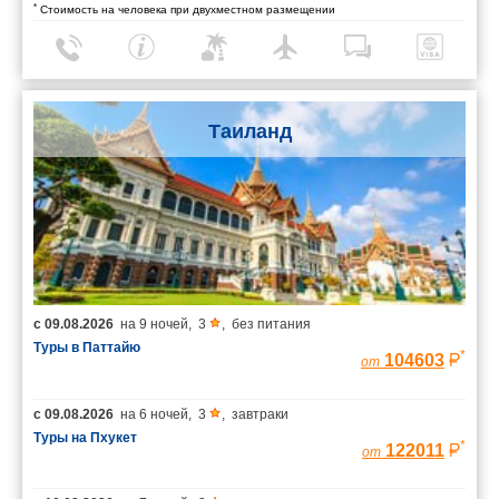
*
Стоимость на человека при двухместном размещении
Таиланд
с
09.08.2026
на
9 ночей
,
3
,
без питания
Туры в Паттайю
*
104603
от
с
09.08.2026
на
6 ночей
,
3
,
завтраки
Туры на Пхукет
*
122011
от