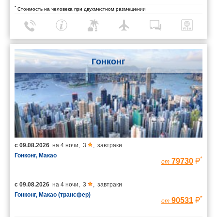
*
Стоимость на человека при двухместном размещении
Гонконг
с
09.08.2026
на
4 ночи
,
3
,
завтраки
Гонконг, Макао
*
79730
от
с
09.08.2026
на
4 ночи
,
3
,
завтраки
Гонконг, Макао (трансфер)
*
90531
от