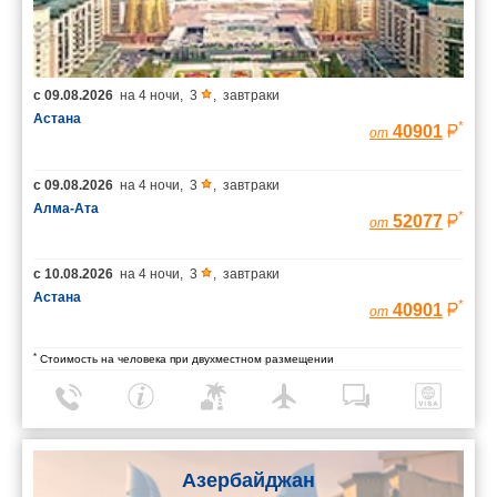
с
09.08.2026
на
4 ночи
,
3
,
завтраки
Астана
*
40901
от
с
09.08.2026
на
4 ночи
,
3
,
завтраки
Алма-Ата
*
52077
от
с
10.08.2026
на
4 ночи
,
3
,
завтраки
Астана
*
40901
от
*
Стоимость на человека при двухместном размещении
Азербайджан