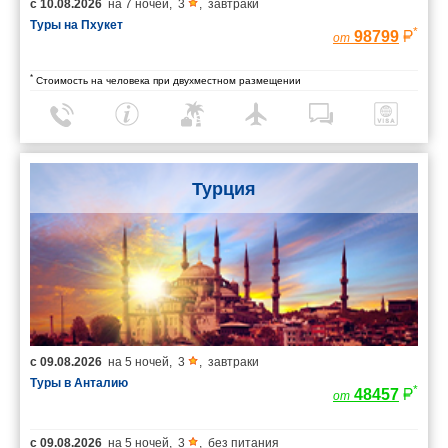
с
10.08.2026
на
7 ночей
,
3
,
завтраки
Туры на Пхукет
*
98799
от
*
Стоимость на человека при двухместном размещении
Турция
с
09.08.2026
на
5 ночей
,
3
,
завтраки
Туры в Анталию
*
48457
от
с
09.08.2026
на
5 ночей
,
3
,
без питания