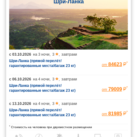
Шри-Ланка
с
03.10.2026
на
3 ночи
,
3
,
завтраки
Шри-Ланка (прямой перелёт/
*
84623
от
гарантированные места/багаж 23 кг)
с
06.10.2026
на
4 ночи
,
3
,
завтраки
Шри-Ланка (прямой перелёт/
*
79009
от
гарантированные места/багаж 23 кг)
с
13.10.2026
на
4 ночи
,
3
,
завтраки
Шри-Ланка (прямой перелёт/
*
81985
от
гарантированные места/багаж 23 кг)
*
Стоимость на человека при двухместном размещении