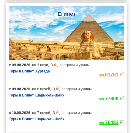
Египет
с
09.08.2026
на
3 ночи
,
3
,
завтраки и ужины
Туры в Египет. Хургада
*
61761
от
с
09.08.2026
на
8 ночей
,
3
,
завтраки и ужины
Туры в Египет. Шарм-эль-Шейх
*
77809
от
с
10.08.2026
на
7 ночей
,
3
,
завтраки и ужины
Туры в Египет. Шарм-эль-Шейх
*
76483
от