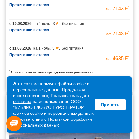
Проживание в отелях
*
7143
от
с
10.08.2026
на
1 ночь
,
3
,
без питания
Проживание в отелях
*
7143
от
с
11.08.2026
на
1 ночь
,
3
,
без питания
Проживание в отелях
*
4635
от
*
Стоимость на человека при двухместном размещении
Этот сайт использует файлы cookie и
персональные данные. Продолжая
использовать его, Пользователь дает
согласие
на использование ООО
Принять
Армения
"БИБЛИО-ГЛОБУС ТУРОПЕРАТОР"
файлов cookie и персональных данных
в соответствии с
Политикой обработки
персональных данных
.