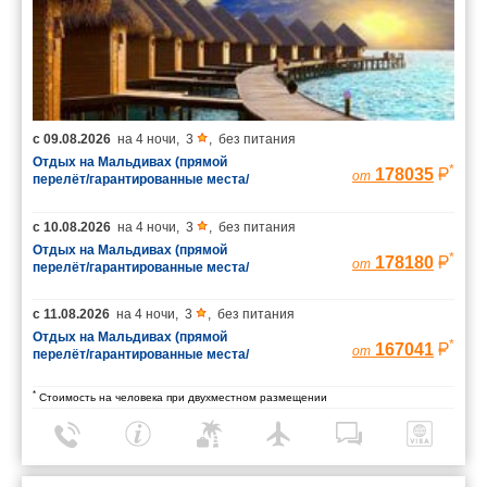
с
09.08.2026
на
4 ночи
,
3
,
без питания
Отдых на Мальдивах (прямой
*
178035
от
перелёт/гарантированные места/
багаж 23 кг)
с
10.08.2026
на
4 ночи
,
3
,
без питания
Отдых на Мальдивах (прямой
*
178180
от
перелёт/гарантированные места/
багаж 23 кг)
с
11.08.2026
на
4 ночи
,
3
,
без питания
Отдых на Мальдивах (прямой
*
167041
от
перелёт/гарантированные места/
багаж 23 кг)
*
Стоимость на человека при двухместном размещении