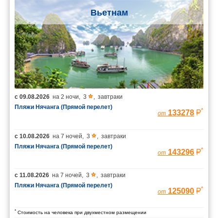
Вьетнам
с
09.08.2026
на
2 ночи
,
3
,
завтраки
Пляжи Нячанга (Прямой перелет)
*
133278
от
с
10.08.2026
на
7 ночей
,
3
,
завтраки
Пляжи Нячанга (Прямой перелет)
*
143296
от
с
11.08.2026
на
7 ночей
,
3
,
завтраки
Пляжи Нячанга (Прямой перелет)
*
125090
от
*
Стоимость на человека при двухместном размещении