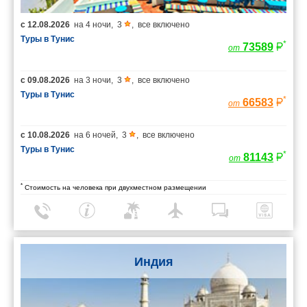
с
12.08.2026
на
4 ночи
,
3
,
все включено
Туры в Тунис
*
73589
от
с
09.08.2026
на
3 ночи
,
3
,
все включено
Туры в Тунис
*
66583
от
с
10.08.2026
на
6 ночей
,
3
,
все включено
Туры в Тунис
*
81143
от
*
Стоимость на человека при двухместном размещении
Индия