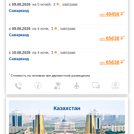
с
09.08.2026
на
5 ночей
,
3
,
завтраки
Самарканд
*
49456
от
с
09.08.2026
на
4 ночи
,
3
,
завтраки
Самарканд
*
65638
от
с
10.08.2026
на
4 ночи
,
3
,
завтраки
Самарканд
*
65638
от
*
Стоимость на человека при двухместном размещении
Казахстан