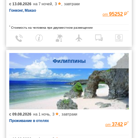
с
13.08.2026
на
7 ночей
,
3
,
завтраки
Гонконг, Макао
*
95252
от
*
Стоимость на человека при двухместном размещении
Филиппины
с
09.08.2026
на
1 ночь
,
3
,
завтраки
Проживание в отелях
*
3742
от