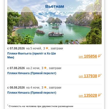
Вьетнам
с
07.08.2026
на
5 ночей
,
3
,
завтраки
Пляжи Фантьета (прилёт в Хо Ши
*
105856
от
Мин)
с
07.08.2026
на
2 ночи
,
3
,
завтраки
Пляжи Нячанга (Прямой перелет)
*
137938
от
с
08.08.2026
на
4 ночи
,
3
,
завтраки
Пляжи Нячанга (Прямой перелет)
*
135028
от
*
Стоимость на человека при двухместном размещении