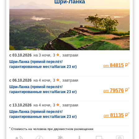
Шри-Ланка
с
03.10.2026
на
3 ночи
,
3
,
завтраки
Шри-Ланка (прямой перелёт/
*
84815
от
гарантированные места/багаж 23 кг)
с
06.10.2026
на
4 ночи
,
3
,
завтраки
Шри-Ланка (прямой перелёт/
*
79576
от
гарантированные места/багаж 23 кг)
с
13.10.2026
на
4 ночи
,
3
,
завтраки
Шри-Ланка (прямой перелёт/
*
81135
от
гарантированные места/багаж 23 кг)
*
Стоимость на человека при двухместном размещении