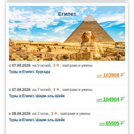
Египет
с
07.08.2026
на
9 ночей
,
3
,
завтраки и ужины
Туры в Египет. Хургада
*
103908
от
с
07.08.2026
на
7 ночей
,
3
,
завтраки и ужины
Туры в Египет. Шарм-эль-Шейх
*
104904
от
с
08.08.2026
на
2 ночи
,
3
,
завтраки и ужины
Туры в Египет. Шарм-эль-Шейх
*
65505
от