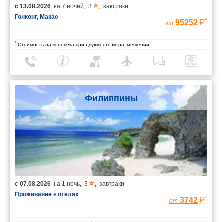
с
13.08.2026
на
7 ночей
,
3
,
завтраки
Гонконг, Макао
*
95252
от
*
Стоимость на человека при двухместном размещении
Филиппины
с
07.08.2026
на
1 ночь
,
3
,
завтраки
Проживание в отелях
*
3742
от