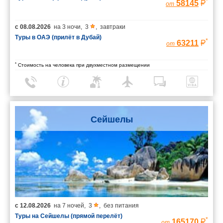
*
58145
от
с
08.08.2026
на
3 ночи
,
3
,
завтраки
Туры в ОАЭ (прилёт в Дубай)
*
63211
от
*
Стоимость на человека при двухместном размещении
Сейшелы
с
12.08.2026
на
7 ночей
,
3
,
без питания
Туры на Сейшелы (прямой перелёт)
*
165170
от