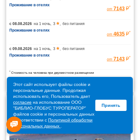
Проживание в отелях
*
7143
от
с
08.08.2026
на
1 ночь
,
3
,
без питания
Проживание в отелях
*
4635
от
с
09.08.2026
на
1 ночь
,
3
,
без питания
Проживание в отелях
*
7143
от
*
Стоимость на человека при двухместном размещении
Этот сайт использует файлы cookie и
персональные данные. Продолжая
использовать его, Пользователь дает
согласие
на использование ООО
Принять
Армения
"БИБЛИО-ГЛОБУС ТУРОПЕРАТОР"
файлов cookie и персональных данных
в соответствии с
Политикой обработки
персональных данных
.