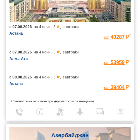
с
07.08.2026
на
4 ночи
,
3
,
завтраки
Астана
*
40287
от
с
07.08.2026
на
4 ночи
,
3
,
завтраки
Алма-Ата
*
53959
от
с
08.08.2026
на
4 ночи
,
3
,
завтраки
Астана
*
39404
от
*
Стоимость на человека при двухместном размещении
Азербайджан