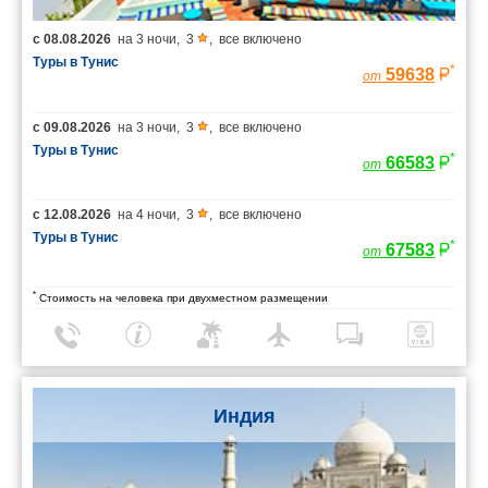
с
08.08.2026
на
3 ночи
,
3
,
все включено
Туры в Тунис
*
59638
от
с
09.08.2026
на
3 ночи
,
3
,
все включено
Туры в Тунис
*
66583
от
с
12.08.2026
на
4 ночи
,
3
,
все включено
Туры в Тунис
*
67583
от
*
Стоимость на человека при двухместном размещении
Индия