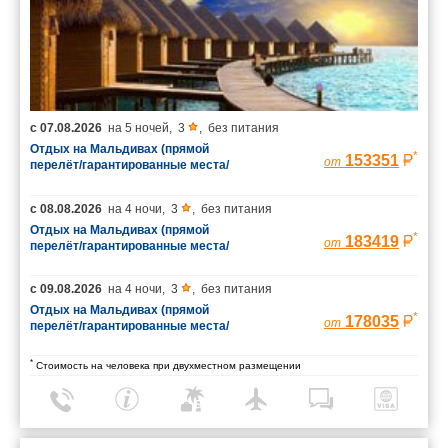
с
07.08.2026
на
5 ночей
,
3
,
без питания
Отдых на Мальдивах (прямой
*
153351
от
перелёт/гарантированные места/
багаж 23 кг)
с
08.08.2026
на
4 ночи
,
3
,
без питания
Отдых на Мальдивах (прямой
*
183419
от
перелёт/гарантированные места/
багаж 23 кг)
с
09.08.2026
на
4 ночи
,
3
,
без питания
Отдых на Мальдивах (прямой
*
178035
от
перелёт/гарантированные места/
багаж 23 кг)
*
Стоимость на человека при двухместном размещении