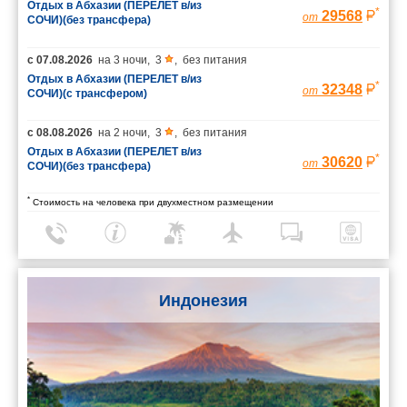
Отдых в Абхазии (ПЕРЕЛЕТ в/из
*
29568
от
СОЧИ)(без трансфера)
с
07.08.2026
на
3 ночи
,
3
,
без питания
Отдых в Абхазии (ПЕРЕЛЕТ в/из
*
32348
от
СОЧИ)(с трансфером)
с
08.08.2026
на
2 ночи
,
3
,
без питания
Отдых в Абхазии (ПЕРЕЛЕТ в/из
*
30620
от
СОЧИ)(без трансфера)
*
Стоимость на человека при двухместном размещении
Индонезия