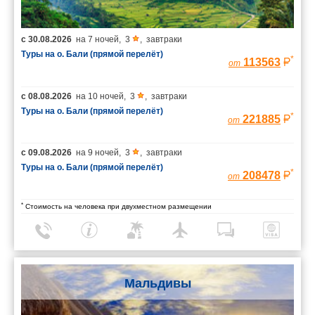
с
30.08.2026
на
7 ночей
,
3
,
завтраки
Туры на о. Бали (прямой перелёт)
*
113563
от
с
08.08.2026
на
10 ночей
,
3
,
завтраки
Туры на о. Бали (прямой перелёт)
*
221885
от
с
09.08.2026
на
9 ночей
,
3
,
завтраки
Туры на о. Бали (прямой перелёт)
*
208478
от
*
Стоимость на человека при двухместном размещении
Мальдивы