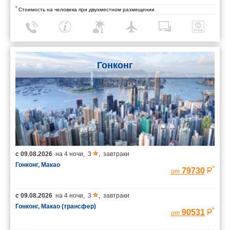
*
Стоимость на человека при двухместном размещении
Гонконг
с
09.08.2026
на
4 ночи
,
3
,
завтраки
Гонконг, Макао
*
79730
от
с
09.08.2026
на
4 ночи
,
3
,
завтраки
Гонконг, Макао (трансфер)
*
90531
от