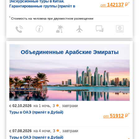
Экскурсионные туры в Китай.
*
142137
от
Гарантированные группы (прилёт в
Шанхай/вылет из Пекина)
*
Стоимость на человека при двухместном размещении
Объединенные Арабские Эмираты
с
02.10.2026
на
1 ночь
,
3
,
завтраки
Туры в ОАЭ (прилёт в Дубай)
*
51912
от
с
07.08.2026
на
4 ночи
,
3
,
завтраки
Туры в ОАЭ (прилёт в Дубай)