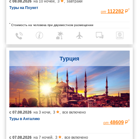
с
08.08.2026
на
10 ночей
,
3
,
завтраки
Туры на Пхукет
*
112282
от
*
Стоимость на человека при двухместном размещении
Турция
с
07.08.2026
на
3 ночи
,
3
,
все включено
Туры в Анталию
*
48609
от
с
07.08.2026
на
7 ночей
,
3
,
все включено