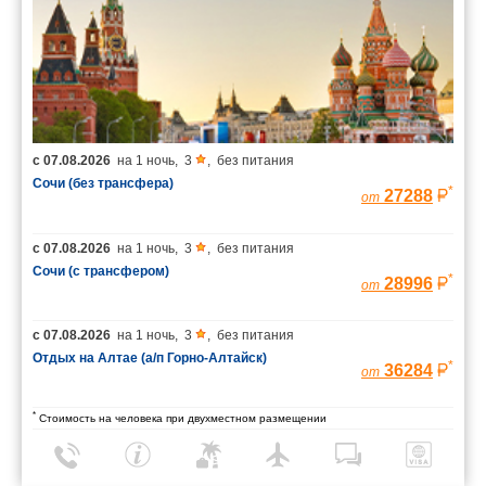
с
07.08.2026
на
1 ночь
,
3
,
без питания
Сочи (без трансфера)
*
27288
от
с
07.08.2026
на
1 ночь
,
3
,
без питания
Сочи (с трансфером)
*
28996
от
с
07.08.2026
на
1 ночь
,
3
,
без питания
Отдых на Алтае (а/п Горно-Алтайск)
*
36284
от
*
Стоимость на человека при двухместном размещении