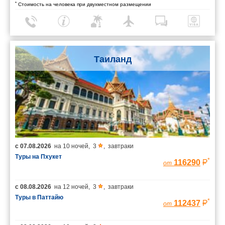
*
Стоимость на человека при двухместном размещении
Таиланд
с
07.08.2026
на
10 ночей
,
3
,
завтраки
Туры на Пхукет
*
116290
от
с
08.08.2026
на
12 ночей
,
3
,
завтраки
Туры в Паттайю
*
112437
от