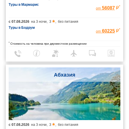
Туры в Мармарис
*
56087
от
с
07.08.2026
на
3 ночи
,
3
,
без питания
Туры в Бодрум
*
60225
от
*
Стоимость на человека при двухместном размещении
Абхазия
с
07.08.2026
на
3 ночи
,
3
,
без питания