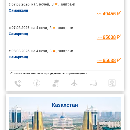
с
07.08.2026
на
5 ночей
,
3
,
завтраки
Самарканд
*
49456
от
с
07.08.2026
на
4 ночи
,
3
,
завтраки
Самарканд
*
65638
от
с
08.08.2026
на
4 ночи
,
3
,
завтраки
Самарканд
*
65638
от
*
Стоимость на человека при двухместном размещении
Казахстан