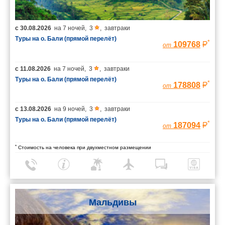
с
30.08.2026
на
7 ночей
,
3
,
завтраки
Туры на о. Бали (прямой перелёт)
*
109768
от
с
11.08.2026
на
7 ночей
,
3
,
завтраки
Туры на о. Бали (прямой перелёт)
*
178808
от
с
13.08.2026
на
9 ночей
,
3
,
завтраки
Туры на о. Бали (прямой перелёт)
*
187094
от
*
Стоимость на человека при двухместном размещении
Мальдивы