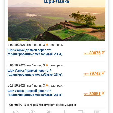
Шри-Ланка
с
03.10.2026
на
3 ночи
,
3
,
завтраки
Шри-Ланка (прямой перелёт/
*
83876
от
гарантированные места/багаж 23 кг)
с
06.10.2026
на
4 ночи
,
3
,
завтраки
Шри-Ланка (прямой перелёт/
*
79743
от
гарантированные места/багаж 23 кг)
с
13.10.2026
на
4 ночи
,
3
,
завтраки
Шри-Ланка (прямой перелёт/
*
80051
от
гарантированные места/багаж 23 кг)
*
Стоимость на человека при двухместном размещении