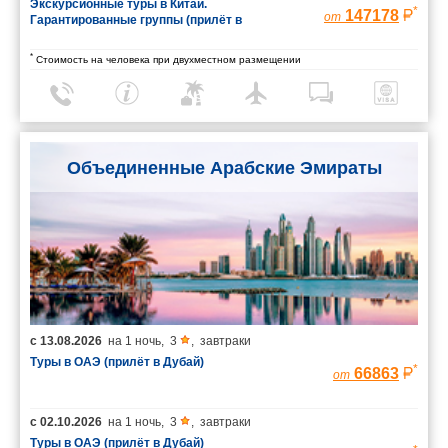
Экскурсионные туры в Китай.
*
147178
от
Гарантированные группы (прилёт в
Шанхай/вылет из Пекина)
*
Стоимость на человека при двухместном размещении
Объединенные Арабские Эмираты
с
13.08.2026
на
1 ночь
,
3
,
завтраки
Туры в ОАЭ (прилёт в Дубай)
*
66863
от
с
02.10.2026
на
1 ночь
,
3
,
завтраки
Туры в ОАЭ (прилёт в Дубай)