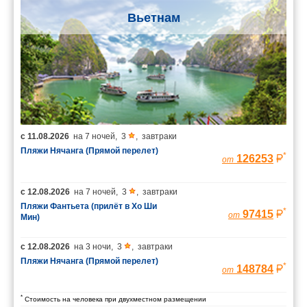
Вьетнам
с
11.08.2026
на
7 ночей
,
3
,
завтраки
Пляжи Нячанга (Прямой перелет)
*
126253
от
с
12.08.2026
на
7 ночей
,
3
,
завтраки
Пляжи Фантьета (прилёт в Хо Ши
*
97415
от
Мин)
с
12.08.2026
на
3 ночи
,
3
,
завтраки
Пляжи Нячанга (Прямой перелет)
*
148784
от
*
Стоимость на человека при двухместном размещении