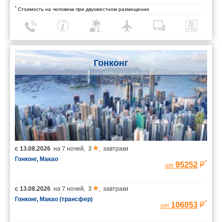
*
Стоимость на человека при двухместном размещении
Гонконг
с
13.08.2026
на
7 ночей
,
3
,
завтраки
Гонконг, Макао
*
95252
от
с
13.08.2026
на
7 ночей
,
3
,
завтраки
Гонконг, Макао (трансфер)
*
106053
от