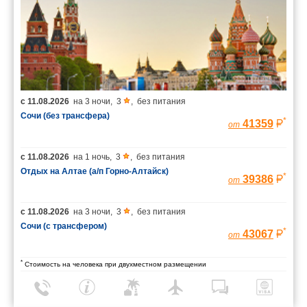
с
11.08.2026
на
3 ночи
,
3
,
без питания
Сочи (без трансфера)
*
41359
от
с
11.08.2026
на
1 ночь
,
3
,
без питания
Отдых на Алтае (а/п Горно-Алтайск)
*
39386
от
с
11.08.2026
на
3 ночи
,
3
,
без питания
Сочи (с трансфером)
*
43067
от
*
Стоимость на человека при двухместном размещении