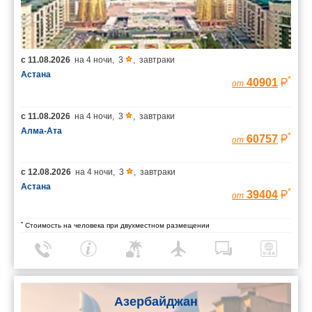
с
11.08.2026
на
4 ночи
,
3
,
завтраки
Астана
*
40901
от
с
11.08.2026
на
4 ночи
,
3
,
завтраки
Алма-Ата
*
60757
от
с
12.08.2026
на
4 ночи
,
3
,
завтраки
Астана
*
39404
от
*
Стоимость на человека при двухместном размещении
Азербайджан