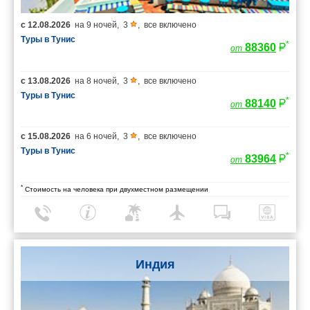
с
12.08.2026
на
9 ночей
,
3
,
все включено
Туры в Тунис
*
88360
от
с
13.08.2026
на
8 ночей
,
3
,
все включено
Туры в Тунис
*
88140
от
с
15.08.2026
на
6 ночей
,
3
,
все включено
Туры в Тунис
*
83964
от
*
Стоимость на человека при двухместном размещении
Индия