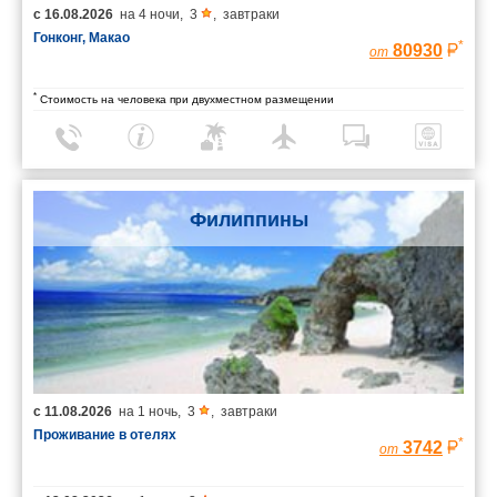
с
16.08.2026
на
4 ночи
,
3
,
завтраки
Гонконг, Макао
*
80930
от
*
Стоимость на человека при двухместном размещении
Филиппины
с
11.08.2026
на
1 ночь
,
3
,
завтраки
Проживание в отелях
*
3742
от