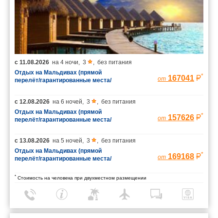
с
11.08.2026
на
4 ночи
,
3
,
без питания
Отдых на Мальдивах (прямой
*
167041
от
перелёт/гарантированные места/
багаж 23 кг)
с
12.08.2026
на
6 ночей
,
3
,
без питания
Отдых на Мальдивах (прямой
*
157626
от
перелёт/гарантированные места/
багаж 23 кг)
с
13.08.2026
на
5 ночей
,
3
,
без питания
Отдых на Мальдивах (прямой
*
169168
от
перелёт/гарантированные места/
багаж 23 кг)
*
Стоимость на человека при двухместном размещении