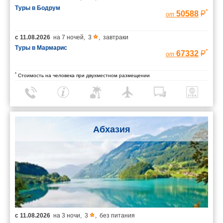
Туры в Бодрум
*
50588
от
с
11.08.2026
на
7 ночей
,
3
,
завтраки
Туры в Мармарис
*
67332
от
*
Стоимость на человека при двухместном размещении
Абхазия
с
11.08.2026
на
3 ночи
,
3
,
без питания