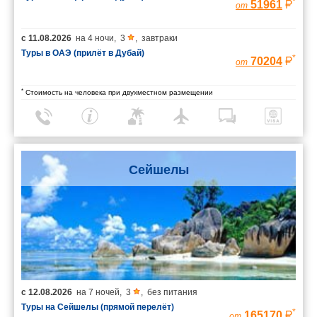
*
51961
от
с
11.08.2026
на
4 ночи
,
3
,
завтраки
Туры в ОАЭ (прилёт в Дубай)
*
70204
от
*
Стоимость на человека при двухместном размещении
Сейшелы
с
12.08.2026
на
7 ночей
,
3
,
без питания
Туры на Сейшелы (прямой перелёт)
*
165170
от