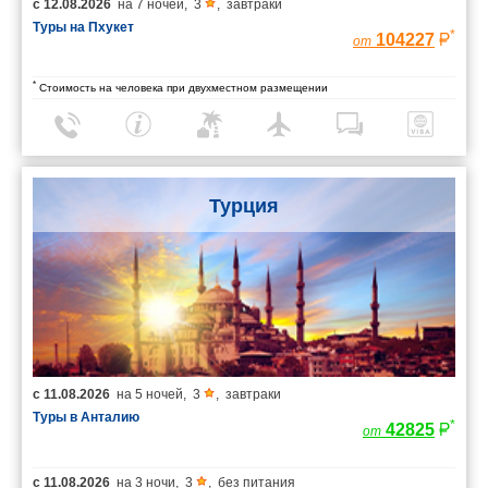
с
12.08.2026
на
7 ночей
,
3
,
завтраки
Туры на Пхукет
*
104227
от
*
Стоимость на человека при двухместном размещении
Турция
с
11.08.2026
на
5 ночей
,
3
,
завтраки
Туры в Анталию
*
42825
от
с
11.08.2026
на
3 ночи
,
3
,
без питания