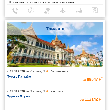
*
Стоимость на человека при двухместном размещении
Таиланд
с
11.08.2026
на
6 ночей
,
3
,
без питания
Туры в Паттайю
*
89547
от
с
11.08.2026
на
9 ночей
,
3
,
завтраки
Туры на Пхукет
*
112142
от