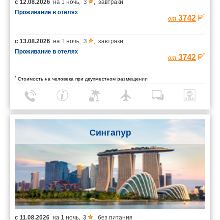
с
12.08.2026
на
1 ночь
,
3
,
завтраки
Проживание в отелях
*
3742
от
с
13.08.2026
на
1 ночь
,
3
,
завтраки
Проживание в отелях
*
3742
от
*
Стоимость на человека при двухместном размещении
Сингапур
с
11.08.2026
на
1 ночь
,
3
,
без питания