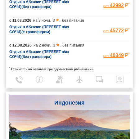
Отдых в Абхазии (ПЕРЕЛЕТ в/из
*
42992
от
СОЧИ)(без трансфера)
с
11.08.2026
на
3 ночи
,
3
,
без питания
Отдых в Абхазии (ПЕРЕЛЕТ в/из
*
45772
от
СОЧИ)(с трансфером)
с
12.08.2026
на
2 ночи
,
3
,
без питания
Отдых в Абхазии (ПЕРЕЛЕТ в/из
*
40349
от
СОЧИ)(без трансфера)
*
Стоимость на человека при двухместном размещении
Индонезия