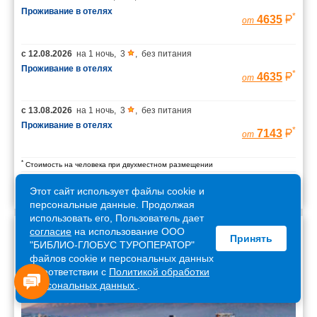
Проживание в отелях
*
4635
от
с
12.08.2026
на
1 ночь
,
3
,
без питания
Проживание в отелях
*
4635
от
с
13.08.2026
на
1 ночь
,
3
,
без питания
Проживание в отелях
*
7143
от
*
Стоимость на человека при двухместном размещении
Этот сайт использует файлы cookie и
персональные данные. Продолжая
использовать его, Пользователь дает
согласие
на использование ООО
Принять
Армения
"БИБЛИО-ГЛОБУС ТУРОПЕРАТОР"
файлов cookie и персональных данных
в соответствии с
Политикой обработки
персональных данных
.