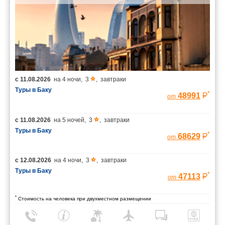
с
11.08.2026
на
4 ночи
,
3
,
завтраки
Туры в Баку
*
48991
от
с
11.08.2026
на
5 ночей
,
3
,
завтраки
Туры в Баку
*
68629
от
с
12.08.2026
на
4 ночи
,
3
,
завтраки
Туры в Баку
*
47113
от
*
Стоимость на человека при двухместном размещении