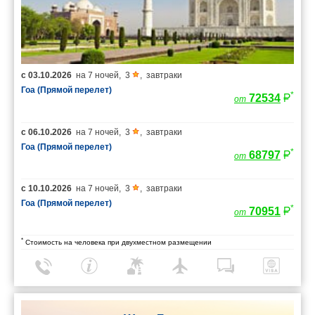
с
03.10.2026
на
7 ночей
,
3
,
завтраки
Гоа (Прямой перелет)
*
72534
от
с
06.10.2026
на
7 ночей
,
3
,
завтраки
Гоа (Прямой перелет)
*
68797
от
с
10.10.2026
на
7 ночей
,
3
,
завтраки
Гоа (Прямой перелет)
*
70951
от
*
Стоимость на человека при двухместном размещении