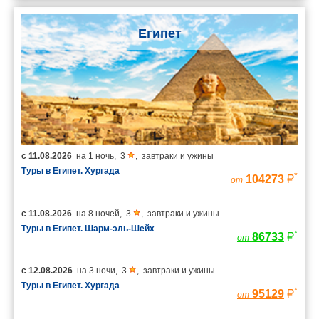
Египет
с
11.08.2026
на
1 ночь
,
3
,
завтраки и ужины
Туры в Египет. Хургада
*
104273
от
с
11.08.2026
на
8 ночей
,
3
,
завтраки и ужины
Туры в Египет. Шарм-эль-Шейх
*
86733
от
с
12.08.2026
на
3 ночи
,
3
,
завтраки и ужины
Туры в Египет. Хургада
*
95129
от