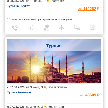
с
08.08.2026
на
10 ночей
,
3
,
завтраки
Туры на Пхукет
*
112282
от
*
Стоимость на человека при двухместном размещении
Турция
с
07.08.2026
на
3 ночи
,
3
,
все включено
Туры в Анталию
*
48609
от
с
07.08.2026
на
3 ночи
,
3
,
без питания