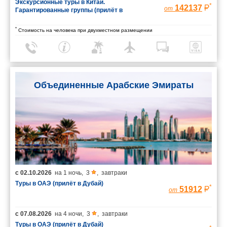
Экскурсионные туры в Китай.
*
142137
от
Гарантированные группы (прилёт в
Шанхай/вылет из Пекина)
*
Стоимость на человека при двухместном размещении
Объединенные Арабские Эмираты
с
02.10.2026
на
1 ночь
,
3
,
завтраки
Туры в ОАЭ (прилёт в Дубай)
*
51912
от
с
07.08.2026
на
4 ночи
,
3
,
завтраки
Туры в ОАЭ (прилёт в Дубай)