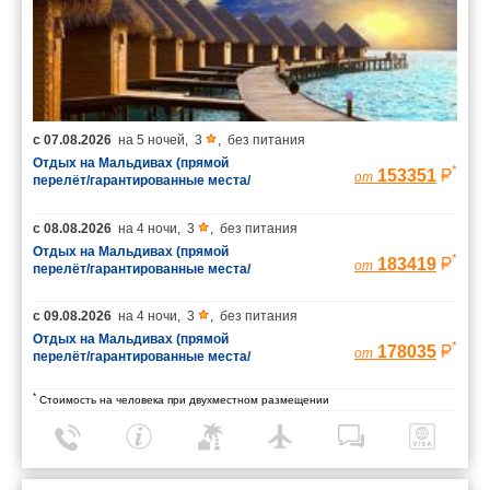
с
07.08.2026
на
5 ночей
,
3
,
без питания
Отдых на Мальдивах (прямой
*
153351
от
перелёт/гарантированные места/
багаж 23 кг)
с
08.08.2026
на
4 ночи
,
3
,
без питания
Отдых на Мальдивах (прямой
*
183419
от
перелёт/гарантированные места/
багаж 23 кг)
с
09.08.2026
на
4 ночи
,
3
,
без питания
Отдых на Мальдивах (прямой
*
178035
от
перелёт/гарантированные места/
багаж 23 кг)
*
Стоимость на человека при двухместном размещении