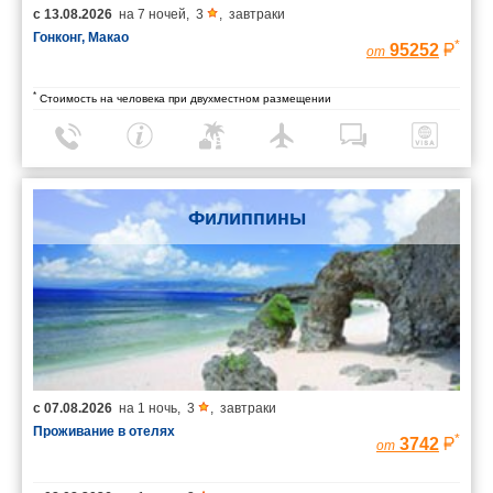
с
13.08.2026
на
7 ночей
,
3
,
завтраки
Гонконг, Макао
*
95252
от
*
Стоимость на человека при двухместном размещении
Филиппины
с
07.08.2026
на
1 ночь
,
3
,
завтраки
Проживание в отелях
*
3742
от