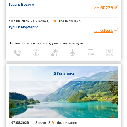
Туры в Бодрум
*
60225
от
с
07.08.2026
на
7 ночей
,
3
,
все включено
Туры в Мармарис
*
61621
от
*
Стоимость на человека при двухместном размещении
Абхазия
с
07.08.2026
на
3 ночи
,
3
,
без питания