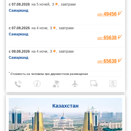
с
07.08.2026
на
5 ночей
,
3
,
завтраки
Самарканд
*
49456
от
с
07.08.2026
на
4 ночи
,
3
,
завтраки
Самарканд
*
65638
от
с
08.08.2026
на
4 ночи
,
3
,
завтраки
Самарканд
*
65638
от
*
Стоимость на человека при двухместном размещении
Казахстан