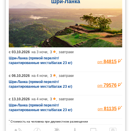
Шри-Ланка
с
03.10.2026
на
3 ночи
,
3
,
завтраки
Шри-Ланка (прямой перелёт/
*
84815
от
гарантированные места/багаж 23 кг)
с
06.10.2026
на
4 ночи
,
3
,
завтраки
Шри-Ланка (прямой перелёт/
*
79576
от
гарантированные места/багаж 23 кг)
с
13.10.2026
на
4 ночи
,
3
,
завтраки
Шри-Ланка (прямой перелёт/
*
81135
от
гарантированные места/багаж 23 кг)
*
Стоимость на человека при двухместном размещении