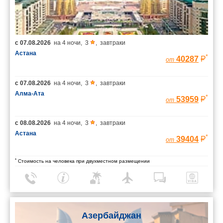
с
07.08.2026
на
4 ночи
,
3
,
завтраки
Астана
*
40287
от
с
07.08.2026
на
4 ночи
,
3
,
завтраки
Алма-Ата
*
53959
от
с
08.08.2026
на
4 ночи
,
3
,
завтраки
Астана
*
39404
от
*
Стоимость на человека при двухместном размещении
Азербайджан