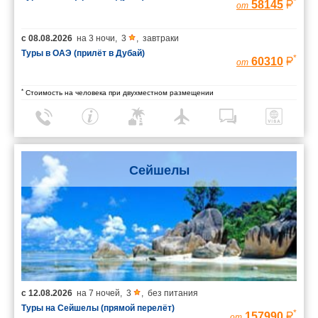
*
58145
от
с
08.08.2026
на
3 ночи
,
3
,
завтраки
Туры в ОАЭ (прилёт в Дубай)
*
60310
от
*
Стоимость на человека при двухместном размещении
Сейшелы
с
12.08.2026
на
7 ночей
,
3
,
без питания
Туры на Сейшелы (прямой перелёт)
*
157990
от