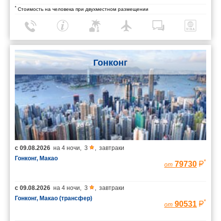
*
Стоимость на человека при двухместном размещении
Гонконг
с
09.08.2026
на
4 ночи
,
3
,
завтраки
Гонконг, Макао
*
79730
от
с
09.08.2026
на
4 ночи
,
3
,
завтраки
Гонконг, Макао (трансфер)
*
90531
от