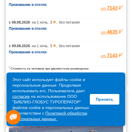
Проживание в отелях
*
7143
от
с
08.08.2026
на
1 ночь
,
3
,
без питания
Проживание в отелях
*
4635
от
с
09.08.2026
на
1 ночь
,
3
,
без питания
Проживание в отелях
*
7143
от
*
Стоимость на человека при двухместном размещении
Этот сайт использует файлы cookie и
персональные данные. Продолжая
использовать его, Пользователь дает
согласие
на использование ООО
Принять
Армения
"БИБЛИО-ГЛОБУС ТУРОПЕРАТОР"
файлов cookie и персональных данных
в соответствии с
Политикой обработки
персональных данных
.