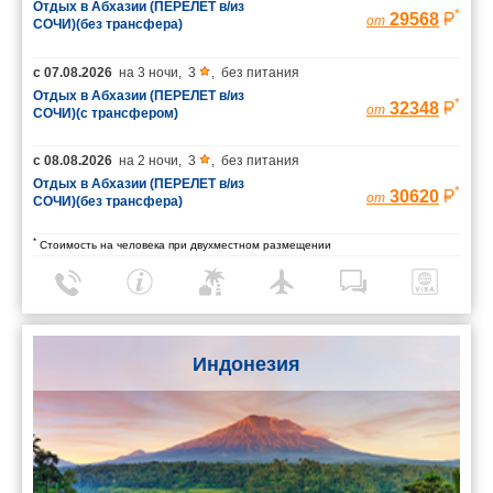
Отдых в Абхазии (ПЕРЕЛЕТ в/из
*
29568
от
СОЧИ)(без трансфера)
с
07.08.2026
на
3 ночи
,
3
,
без питания
Отдых в Абхазии (ПЕРЕЛЕТ в/из
*
32348
от
СОЧИ)(с трансфером)
с
08.08.2026
на
2 ночи
,
3
,
без питания
Отдых в Абхазии (ПЕРЕЛЕТ в/из
*
30620
от
СОЧИ)(без трансфера)
*
Стоимость на человека при двухместном размещении
Индонезия