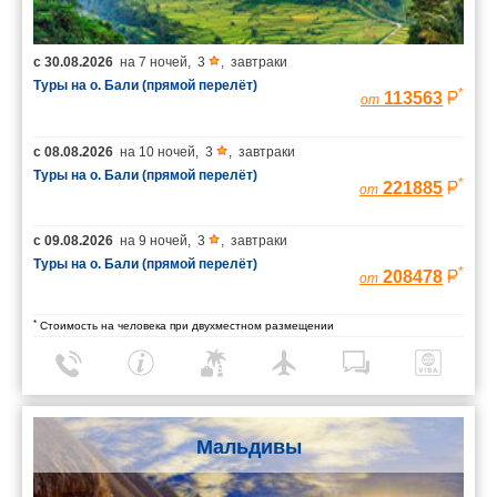
с
30.08.2026
на
7 ночей
,
3
,
завтраки
Туры на о. Бали (прямой перелёт)
*
113563
от
с
08.08.2026
на
10 ночей
,
3
,
завтраки
Туры на о. Бали (прямой перелёт)
*
221885
от
с
09.08.2026
на
9 ночей
,
3
,
завтраки
Туры на о. Бали (прямой перелёт)
*
208478
от
*
Стоимость на человека при двухместном размещении
Мальдивы