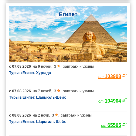
Египет
с
07.08.2026
на
9 ночей
,
3
,
завтраки и ужины
Туры в Египет. Хургада
*
103908
от
с
07.08.2026
на
7 ночей
,
3
,
завтраки и ужины
Туры в Египет. Шарм-эль-Шейх
*
104904
от
с
08.08.2026
на
2 ночи
,
3
,
завтраки и ужины
Туры в Египет. Шарм-эль-Шейх
*
65505
от