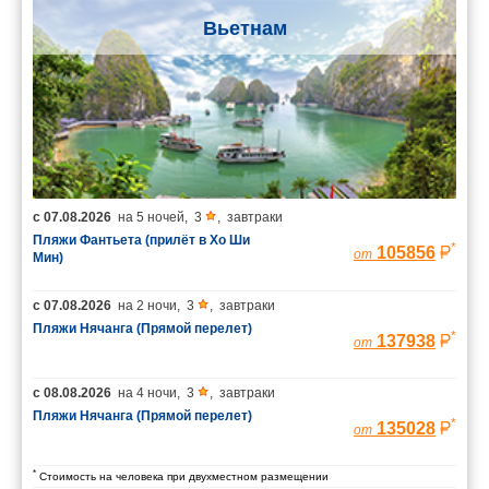
Вьетнам
с
07.08.2026
на
5 ночей
,
3
,
завтраки
Пляжи Фантьета (прилёт в Хо Ши
*
105856
от
Мин)
с
07.08.2026
на
2 ночи
,
3
,
завтраки
Пляжи Нячанга (Прямой перелет)
*
137938
от
с
08.08.2026
на
4 ночи
,
3
,
завтраки
Пляжи Нячанга (Прямой перелет)
*
135028
от
*
Стоимость на человека при двухместном размещении