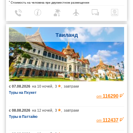
*
Стоимость на человека при двухместном размещении
Таиланд
с
07.08.2026
на
10 ночей
,
3
,
завтраки
Туры на Пхукет
*
116290
от
с
08.08.2026
на
12 ночей
,
3
,
завтраки
Туры в Паттайю
*
112437
от