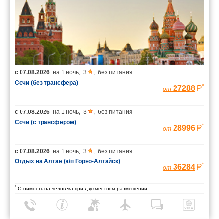
с
07.08.2026
на
1 ночь
,
3
,
без питания
Сочи (без трансфера)
*
27288
от
с
07.08.2026
на
1 ночь
,
3
,
без питания
Сочи (с трансфером)
*
28996
от
с
07.08.2026
на
1 ночь
,
3
,
без питания
Отдых на Алтае (а/п Горно-Алтайск)
*
36284
от
*
Стоимость на человека при двухместном размещении