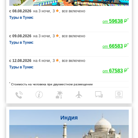
с
08.08.2026
на
3 ночи
,
3
,
все включено
Туры в Тунис
*
59638
от
с
09.08.2026
на
3 ночи
,
3
,
все включено
Туры в Тунис
*
66583
от
с
12.08.2026
на
4 ночи
,
3
,
все включено
Туры в Тунис
*
67583
от
*
Стоимость на человека при двухместном размещении
Индия