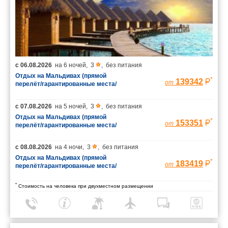
с
06.08.2026
на
6 ночей
,
3
,
без питания
Отдых на Мальдивах (прямой
*
139342
от
перелёт/гарантированные места/
багаж 23 кг)
с
07.08.2026
на
5 ночей
,
3
,
без питания
Отдых на Мальдивах (прямой
*
153351
от
перелёт/гарантированные места/
багаж 23 кг)
с
08.08.2026
на
4 ночи
,
3
,
без питания
Отдых на Мальдивах (прямой
*
183419
от
перелёт/гарантированные места/
багаж 23 кг)
*
Стоимость на человека при двухместном размещении