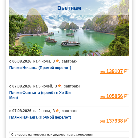
Вьетнам
с
06.08.2026
на
4 ночи
,
3
,
завтраки
Пляжи Нячанга (Прямой перелет)
*
139107
от
с
07.08.2026
на
5 ночей
,
3
,
завтраки
Пляжи Фантьета (прилёт в Хо Ши
*
105856
от
Мин)
с
07.08.2026
на
2 ночи
,
3
,
завтраки
Пляжи Нячанга (Прямой перелет)
*
137938
от
*
Стоимость на человека при двухместном размещении