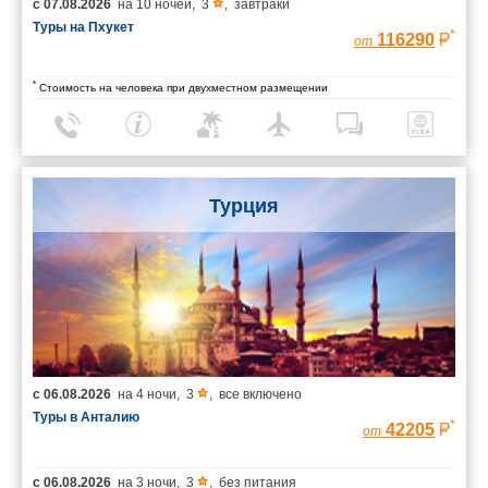
с
07.08.2026
на
10 ночей
,
3
,
завтраки
Туры на Пхукет
*
116290
от
*
Стоимость на человека при двухместном размещении
Турция
с
06.08.2026
на
4 ночи
,
3
,
все включено
Туры в Анталию
*
42205
от
с
06.08.2026
на
3 ночи
,
3
,
без питания