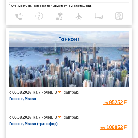
*
Стоимость на человека при двухместном размещении
Гонконг
с
06.08.2026
на
7 ночей
,
3
,
завтраки
Гонконг, Макао
*
95252
от
с
06.08.2026
на
7 ночей
,
3
,
завтраки
Гонконг, Макао (трансфер)
*
106053
от