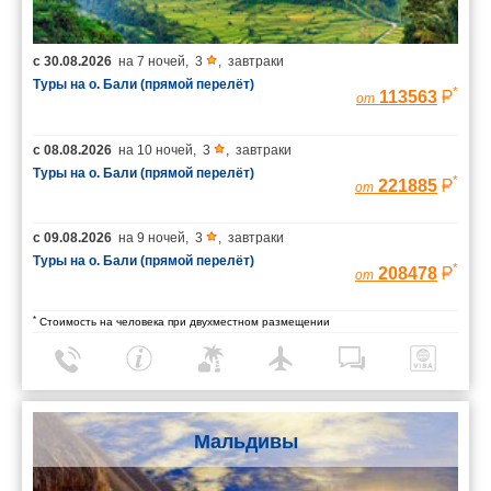
с
30.08.2026
на
7 ночей
,
3
,
завтраки
Туры на о. Бали (прямой перелёт)
*
113563
от
с
08.08.2026
на
10 ночей
,
3
,
завтраки
Туры на о. Бали (прямой перелёт)
*
221885
от
с
09.08.2026
на
9 ночей
,
3
,
завтраки
Туры на о. Бали (прямой перелёт)
*
208478
от
*
Стоимость на человека при двухместном размещении
Мальдивы