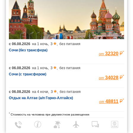
с
06.08.2026
на
1 ночь
,
3
,
без питания
Сочи (без трансфера)
*
32320
от
с
06.08.2026
на
1 ночь
,
3
,
без питания
Сочи (с трансфером)
*
34028
от
с
06.08.2026
на
4 ночи
,
3
,
без питания
Отдых на Алтае (а/п Горно-Алтайск)
*
48811
от
*
Стоимость на человека при двухместном размещении