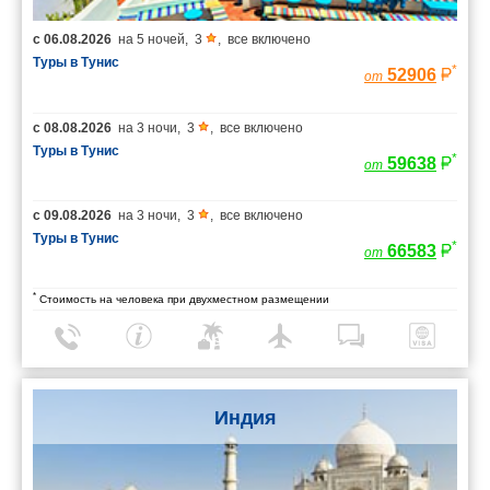
с
06.08.2026
на
5 ночей
,
3
,
все включено
Туры в Тунис
*
52906
от
с
08.08.2026
на
3 ночи
,
3
,
все включено
Туры в Тунис
*
59638
от
с
09.08.2026
на
3 ночи
,
3
,
все включено
Туры в Тунис
*
66583
от
*
Стоимость на человека при двухместном размещении
Индия