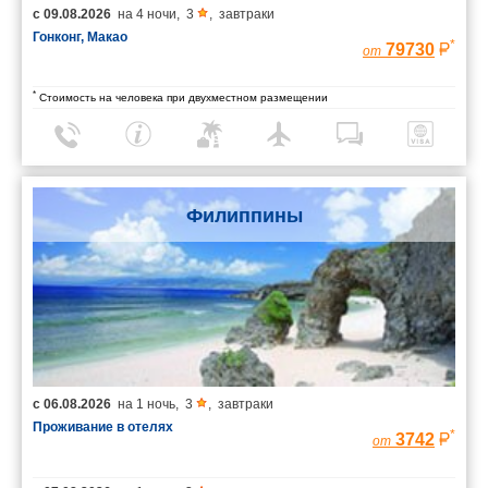
с
09.08.2026
на
4 ночи
,
3
,
завтраки
Гонконг, Макао
*
79730
от
*
Стоимость на человека при двухместном размещении
Филиппины
с
06.08.2026
на
1 ночь
,
3
,
завтраки
Проживание в отелях
*
3742
от