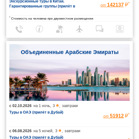
Экскурсионные туры в Китай.
*
142137
от
Гарантированные группы (прилёт в
Шанхай/вылет из Пекина)
*
Стоимость на человека при двухместном размещении
Объединенные Арабские Эмираты
с
02.10.2026
на
1 ночь
,
3
,
завтраки
Туры в ОАЭ (прилёт в Дубай)
*
51912
от
с
06.08.2026
на
5 ночей
,
3
,
завтраки
Туры в ОАЭ (прилёт в Дубай)