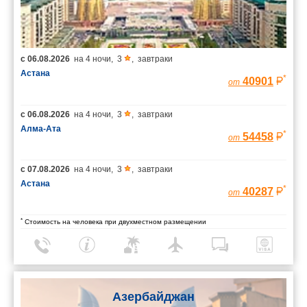
с
06.08.2026
на
4 ночи
,
3
,
завтраки
Астана
*
40901
от
с
06.08.2026
на
4 ночи
,
3
,
завтраки
Алма-Ата
*
54458
от
с
07.08.2026
на
4 ночи
,
3
,
завтраки
Астана
*
40287
от
*
Стоимость на человека при двухместном размещении
Азербайджан