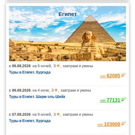
Египет
с
06.08.2026
на
6 ночей
,
3
,
завтраки и ужины
Туры в Египет. Хургада
*
62085
от
с
06.08.2026
на
4 ночи
,
3
,
завтраки и ужины
Туры в Египет. Шарм-эль-Шейх
*
77131
от
с
07.08.2026
на
9 ночей
,
3
,
завтраки и ужины
Туры в Египет. Хургада
*
103908
от