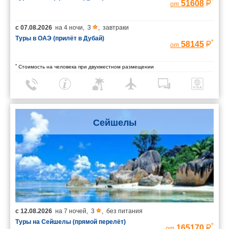
*
51608
от
с
07.08.2026
на
4 ночи
,
3
,
завтраки
Туры в ОАЭ (прилёт в Дубай)
*
58145
от
*
Стоимость на человека при двухместном размещении
Сейшелы
с
12.08.2026
на
7 ночей
,
3
,
без питания
Туры на Сейшелы (прямой перелёт)
*
165170
от