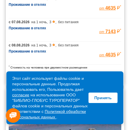
Проживание в отелях
*
4635
от
с
07.08.2026
на
1 ночь
,
3
,
без питания
Проживание в отелях
*
7143
от
с
08.08.2026
на
1 ночь
,
3
,
без питания
Проживание в отелях
*
4635
от
*
Стоимость на человека при двухместном размещении
Этот сайт использует файлы cookie и
персональные данные. Продолжая
использовать его, Пользователь дает
согласие
на использование ООО
Принять
Армения
"БИБЛИО-ГЛОБУС ТУРОПЕРАТОР"
файлов cookie и персональных данных
в соответствии с
Политикой обработки
персональных данных
.