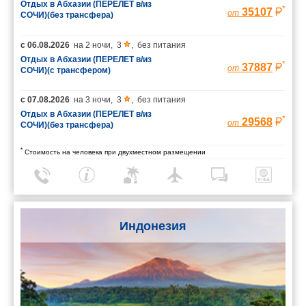
Отдых в Абхазии (ПЕРЕЛЕТ в/из
*
35107
от
СОЧИ)(без трансфера)
с
06.08.2026
на
2 ночи
,
3
,
без питания
Отдых в Абхазии (ПЕРЕЛЕТ в/из
*
37887
от
СОЧИ)(с трансфером)
с
07.08.2026
на
3 ночи
,
3
,
без питания
Отдых в Абхазии (ПЕРЕЛЕТ в/из
*
29568
от
СОЧИ)(без трансфера)
*
Стоимость на человека при двухместном размещении
Индонезия