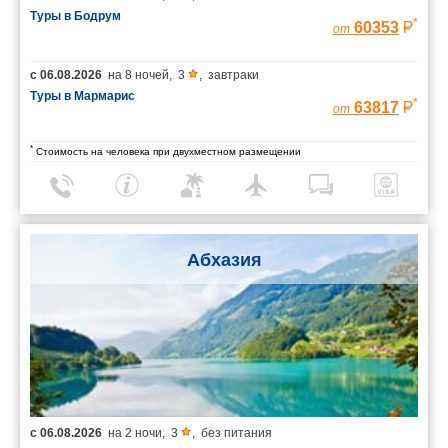
Туры в Бодрум
*
60353
от
с
06.08.2026
на
8 ночей
,
3
,
завтраки
Туры в Мармарис
*
63817
от
*
Стоимость на человека при двухместном размещении
Абхазия
с
06.08.2026
на
2 ночи
,
3
,
без питания