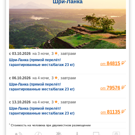
Шри-Ланка
с
03.10.2026
на
3 ночи
,
3
,
завтраки
Шри-Ланка (прямой перелёт/
*
84815
от
гарантированные места/багаж 23 кг)
с
06.10.2026
на
4 ночи
,
3
,
завтраки
Шри-Ланка (прямой перелёт/
*
79576
от
гарантированные места/багаж 23 кг)
с
13.10.2026
на
4 ночи
,
3
,
завтраки
Шри-Ланка (прямой перелёт/
*
81135
от
гарантированные места/багаж 23 кг)
*
Стоимость на человека при двухместном размещении