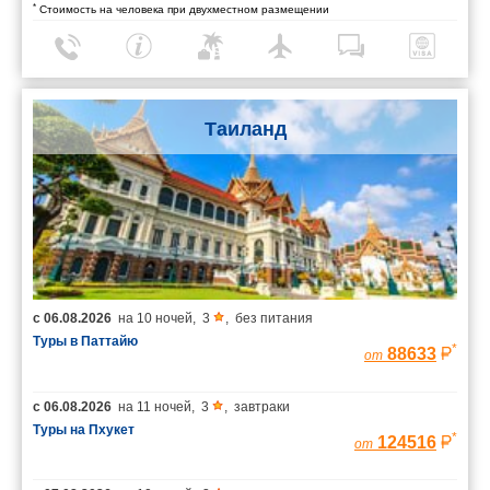
*
Стоимость на человека при двухместном размещении
Таиланд
с
06.08.2026
на
10 ночей
,
3
,
без питания
Туры в Паттайю
*
88633
от
с
06.08.2026
на
11 ночей
,
3
,
завтраки
Туры на Пхукет
*
124516
от