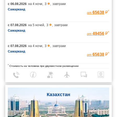
с
06.08.2026
на
4 ночи
,
3
,
завтраки
Самарканд
*
65638
от
с
07.08.2026
на
5 ночей
,
3
,
завтраки
Самарканд
*
49456
от
с
07.08.2026
на
4 ночи
,
3
,
завтраки
Самарканд
*
65638
от
*
Стоимость на человека при двухместном размещении
Казахстан