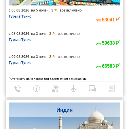
с
06.08.2026
на
5 ночей
,
3
,
все включено
Туры в Тунис
*
53041
от
с
08.08.2026
на
3 ночи
,
3
,
все включено
Туры в Тунис
*
59638
от
с
09.08.2026
на
3 ночи
,
3
,
все включено
Туры в Тунис
*
66583
от
*
Стоимость на человека при двухместном размещении
Индия