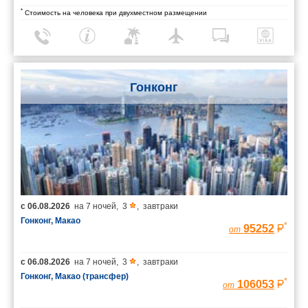
*
Стоимость на человека при двухместном размещении
Гонконг
с
06.08.2026
на
7 ночей
,
3
,
завтраки
Гонконг, Макао
*
95252
от
с
06.08.2026
на
7 ночей
,
3
,
завтраки
Гонконг, Макао (трансфер)
*
106053
от