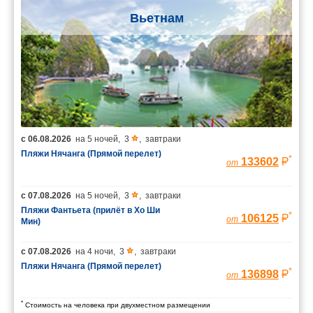
Вьетнам
с
06.08.2026
на
5 ночей
,
3
,
завтраки
Пляжи Нячанга (Прямой перелет)
*
133602
от
с
07.08.2026
на
5 ночей
,
3
,
завтраки
Пляжи Фантьета (прилёт в Хо Ши
*
106125
от
Мин)
с
07.08.2026
на
4 ночи
,
3
,
завтраки
Пляжи Нячанга (Прямой перелет)
*
136898
от
*
Стоимость на человека при двухместном размещении