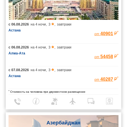
с
06.08.2026
на
4 ночи
,
3
,
завтраки
Астана
*
40901
от
с
06.08.2026
на
4 ночи
,
3
,
завтраки
Алма-Ата
*
54458
от
с
07.08.2026
на
4 ночи
,
3
,
завтраки
Астана
*
40287
от
*
Стоимость на человека при двухместном размещении
Азербайджан