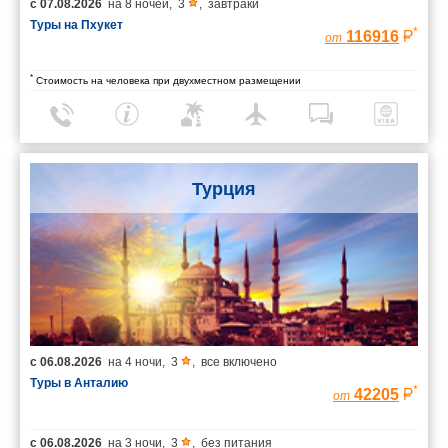
с
07.08.2026
на
8 ночей
,
3
,
завтраки
Туры на Пхукет
*
116916
от
*
Стоимость на человека при двухместном размещении
Турция
с
06.08.2026
на
4 ночи
,
3
,
все включено
Туры в Анталию
*
42205
от
с
06.08.2026
на
3 ночи
,
3
,
без питания