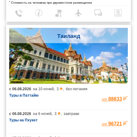
*
Стоимость на человека при двухместном размещении
Таиланд
с
06.08.2026
на
10 ночей
,
3
,
без питания
Туры в Паттайю
*
88633
от
с
06.08.2026
на
6 ночей
,
3
,
завтраки
Туры на Пхукет
*
96721
от