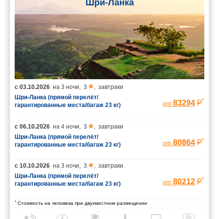
Шри-Ланка
с
03.10.2026
на
3 ночи
,
3
,
завтраки
Шри-Ланка (прямой перелёт/
*
83294
от
гарантированные места/багаж 23 кг)
с
06.10.2026
на
4 ночи
,
3
,
завтраки
Шри-Ланка (прямой перелёт/
*
80864
от
гарантированные места/багаж 23 кг)
с
10.10.2026
на
3 ночи
,
3
,
завтраки
Шри-Ланка (прямой перелёт/
*
80212
от
гарантированные места/багаж 23 кг)
*
Стоимость на человека при двухместном размещении