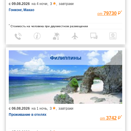
с
09.08.2026
на
4 ночи
,
3
,
завтраки
Гонконг, Макао
*
79730
от
*
Стоимость на человека при двухместном размещении
Филиппины
с
06.08.2026
на
1 ночь
,
3
,
завтраки
Проживание в отелях
*
3742
от