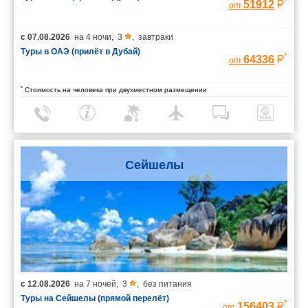
*
51912
от
с
07.08.2026
на
4 ночи
,
3
,
завтраки
Туры в ОАЭ (прилёт в Дубай)
*
64336
от
*
Стоимость на человека при двухместном размещении
Сейшелы
с
12.08.2026
на
7 ночей
,
3
,
без питания
Туры на Сейшелы (прямой перелёт)
*
156403
от