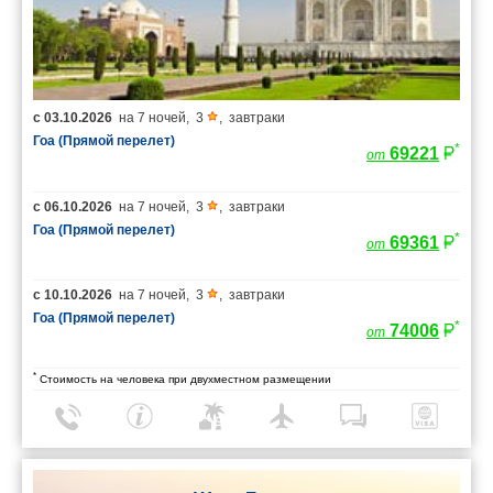
с
03.10.2026
на
7 ночей
,
3
,
завтраки
Гоа (Прямой перелет)
*
69221
от
с
06.10.2026
на
7 ночей
,
3
,
завтраки
Гоа (Прямой перелет)
*
69361
от
с
10.10.2026
на
7 ночей
,
3
,
завтраки
Гоа (Прямой перелет)
*
74006
от
*
Стоимость на человека при двухместном размещении