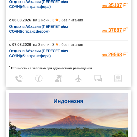
Отдых в Абхазии (ПЕРЕЛЕТ в/из
*
35107
от
СОЧИ)(без трансфера)
с
06.08.2026
на
2 ночи
,
3
,
без питания
Отдых в Абхазии (ПЕРЕЛЕТ в/из
*
37887
от
СОЧИ)(с трансфером)
с
07.08.2026
на
3 ночи
,
3
,
без питания
Отдых в Абхазии (ПЕРЕЛЕТ в/из
*
29568
от
СОЧИ)(без трансфера)
*
Стоимость на человека при двухместном размещении
Индонезия