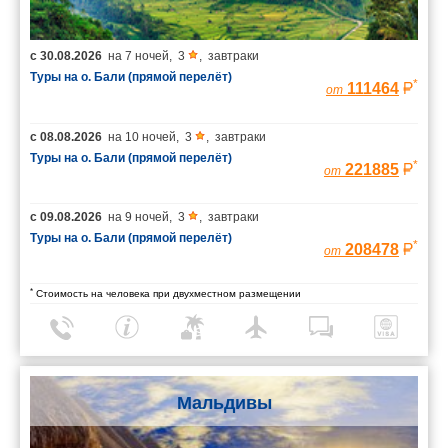
с
30.08.2026
на
7 ночей
,
3
,
завтраки
Туры на о. Бали (прямой перелёт)
*
111464
от
с
08.08.2026
на
10 ночей
,
3
,
завтраки
Туры на о. Бали (прямой перелёт)
*
221885
от
с
09.08.2026
на
9 ночей
,
3
,
завтраки
Туры на о. Бали (прямой перелёт)
*
208478
от
*
Стоимость на человека при двухместном размещении
Мальдивы