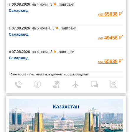
с
06.08.2026
на
4 ночи
,
3
,
завтраки
Самарканд
*
65638
от
с
07.08.2026
на
5 ночей
,
3
,
завтраки
Самарканд
*
49456
от
с
07.08.2026
на
4 ночи
,
3
,
завтраки
Самарканд
*
65638
от
*
Стоимость на человека при двухместном размещении
Казахстан