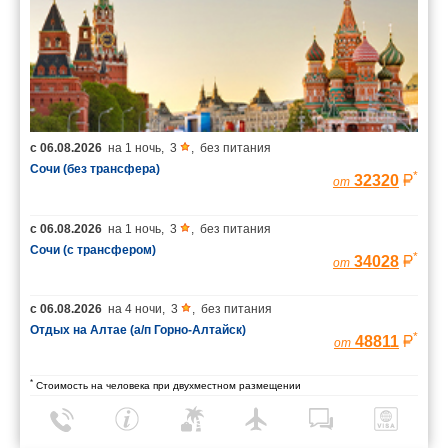
с
06.08.2026
на
1 ночь
,
3
,
без питания
Сочи (без трансфера)
*
32320
от
с
06.08.2026
на
1 ночь
,
3
,
без питания
Сочи (с трансфером)
*
34028
от
с
06.08.2026
на
4 ночи
,
3
,
без питания
Отдых на Алтае (а/п Горно-Алтайск)
*
48811
от
*
Стоимость на человека при двухместном размещении