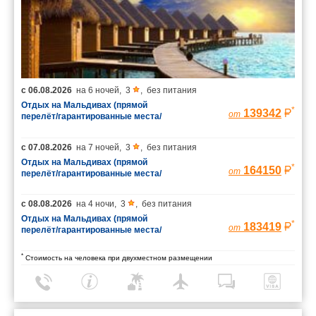
с
06.08.2026
на
6 ночей
,
3
,
без питания
Отдых на Мальдивах (прямой
*
139342
от
перелёт/гарантированные места/
багаж 23 кг)
с
07.08.2026
на
7 ночей
,
3
,
без питания
Отдых на Мальдивах (прямой
*
164150
от
перелёт/гарантированные места/
багаж 23 кг)
с
08.08.2026
на
4 ночи
,
3
,
без питания
Отдых на Мальдивах (прямой
*
183419
от
перелёт/гарантированные места/
багаж 23 кг)
*
Стоимость на человека при двухместном размещении