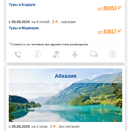
Туры в Бодрум
*
60353
от
с
06.08.2026
на
8 ночей
,
3
,
завтраки
Туры в Мармарис
*
63817
от
*
Стоимость на человека при двухместном размещении
Абхазия
с
06.08.2026
на
2 ночи
,
3
,
без питания