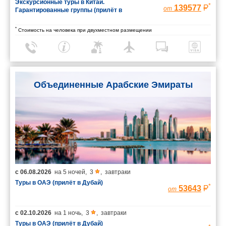
Экскурсионные туры в Китай.
*
139577
от
Гарантированные группы (прилёт в
Шанхай/вылет из Пекина)
*
Стоимость на человека при двухместном размещении
Объединенные Арабские Эмираты
с
06.08.2026
на
5 ночей
,
3
,
завтраки
Туры в ОАЭ (прилёт в Дубай)
*
53643
от
с
02.10.2026
на
1 ночь
,
3
,
завтраки
Туры в ОАЭ (прилёт в Дубай)