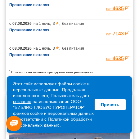
Проживание в отелях
*
4635
от
с
07.08.2026
на
1 ночь
,
3
,
без питания
Проживание в отелях
*
7143
от
с
08.08.2026
на
1 ночь
,
3
,
без питания
Проживание в отелях
*
4635
от
*
Стоимость на человека при двухместном размещении
Этот сайт использует файлы cookie и
персональные данные. Продолжая
использовать его, Пользователь дает
согласие
на использование ООО
Принять
Армения
"БИБЛИО-ГЛОБУС ТУРОПЕРАТОР"
файлов cookie и персональных данных
в соответствии с
Политикой обработки
персональных данных
.