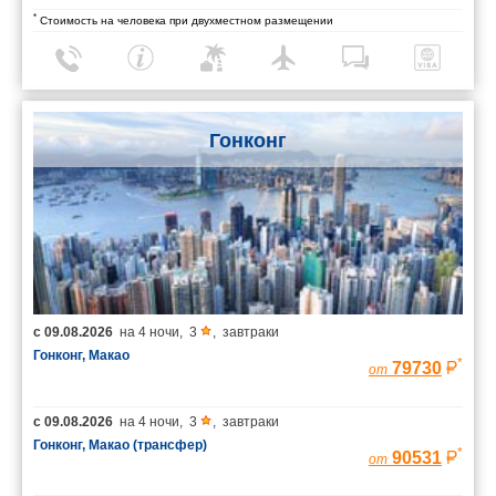
*
Стоимость на человека при двухместном размещении
Гонконг
с
09.08.2026
на
4 ночи
,
3
,
завтраки
Гонконг, Макао
*
79730
от
с
09.08.2026
на
4 ночи
,
3
,
завтраки
Гонконг, Макао (трансфер)
*
90531
от