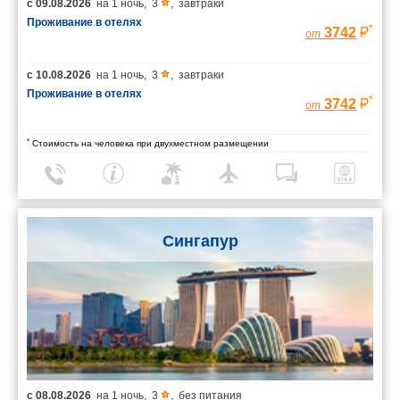
с
09.08.2026
на
1 ночь
,
3
,
завтраки
Проживание в отелях
*
3742
от
с
10.08.2026
на
1 ночь
,
3
,
завтраки
Проживание в отелях
*
3742
от
*
Стоимость на человека при двухместном размещении
Сингапур
с
08.08.2026
на
1 ночь
,
3
,
без питания