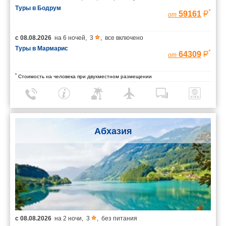
Туры в Бодрум
*
59161
от
с
08.08.2026
на
6 ночей
,
3
,
все включено
Туры в Мармарис
*
64309
от
*
Стоимость на человека при двухместном размещении
Абхазия
с
08.08.2026
на
2 ночи
,
3
,
без питания