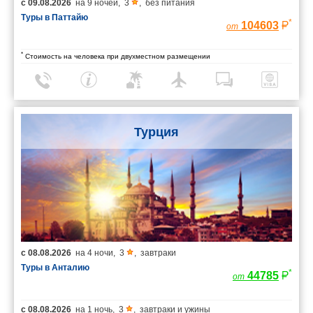
с
09.08.2026
на
9 ночей
,
3
,
без питания
Туры в Паттайю
*
104603
от
*
Стоимость на человека при двухместном размещении
Турция
с
08.08.2026
на
4 ночи
,
3
,
завтраки
Туры в Анталию
*
44785
от
с
08.08.2026
на
1 ночь
,
3
,
завтраки и ужины