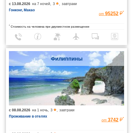
с
13.08.2026
на
7 ночей
,
3
,
завтраки
Гонконг, Макао
*
95252
от
*
Стоимость на человека при двухместном размещении
Филиппины
с
08.08.2026
на
1 ночь
,
3
,
завтраки
Проживание в отелях
*
3742
от