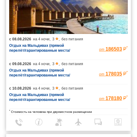
с
08.08.2026
на
4 ночи
,
3
,
без питания
Отдых на Мальдивах (прямой
*
186503
от
перелёт/гарантированные места/
багаж 23 кг)
с
09.08.2026
на
4 ночи
,
3
,
без питания
Отдых на Мальдивах (прямой
*
178035
от
перелёт/гарантированные места/
багаж 23 кг)
с
10.08.2026
на
4 ночи
,
3
,
без питания
Отдых на Мальдивах (прямой
*
178180
от
перелёт/гарантированные места/
багаж 23 кг)
*
Стоимость на человека при двухместном размещении