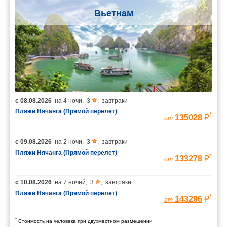
Вьетнам
с
08.08.2026
на
4 ночи
,
3
,
завтраки
Пляжи Нячанга (Прямой перелет)
*
135028
от
с
09.08.2026
на
2 ночи
,
3
,
завтраки
Пляжи Нячанга (Прямой перелет)
*
133278
от
с
10.08.2026
на
7 ночей
,
3
,
завтраки
Пляжи Нячанга (Прямой перелет)
*
143296
от
*
Стоимость на человека при двухместном размещении