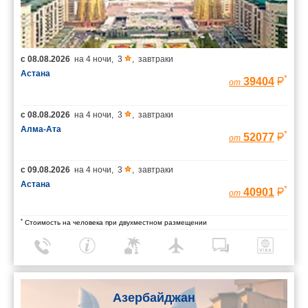
с
08.08.2026
на
4 ночи
,
3
,
завтраки
Астана
*
39404
от
с
08.08.2026
на
4 ночи
,
3
,
завтраки
Алма-Ата
*
52077
от
с
09.08.2026
на
4 ночи
,
3
,
завтраки
Астана
*
40901
от
*
Стоимость на человека при двухместном размещении
Азербайджан