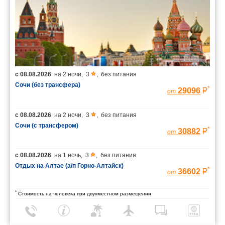
с
08.08.2026
на
2 ночи
,
3
,
без питания
Сочи (без трансфера)
*
29096
от
с
08.08.2026
на
2 ночи
,
3
,
без питания
Сочи (с трансфером)
*
30882
от
с
08.08.2026
на
1 ночь
,
3
,
без питания
Отдых на Алтае (а/п Горно-Алтайск)
*
36602
от
*
Стоимость на человека при двухместном размещении