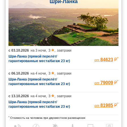
Шри-Ланка
с
03.10.2026
на
3 ночи
,
3
,
завтраки
Шри-Ланка (прямой перелёт/
*
84623
от
гарантированные места/багаж 23 кг)
с
06.10.2026
на
4 ночи
,
3
,
завтраки
Шри-Ланка (прямой перелёт/
*
79009
от
гарантированные места/багаж 23 кг)
с
13.10.2026
на
4 ночи
,
3
,
завтраки
Шри-Ланка (прямой перелёт/
*
81985
от
гарантированные места/багаж 23 кг)
*
Стоимость на человека при двухместном размещении