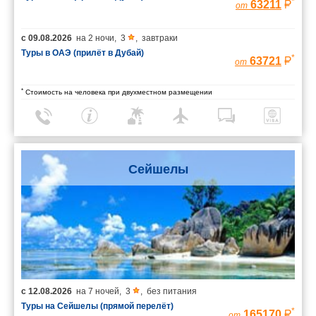
*
63211
от
с
09.08.2026
на
2 ночи
,
3
,
завтраки
Туры в ОАЭ (прилёт в Дубай)
*
63721
от
*
Стоимость на человека при двухместном размещении
Сейшелы
с
12.08.2026
на
7 ночей
,
3
,
без питания
Туры на Сейшелы (прямой перелёт)
*
165170
от