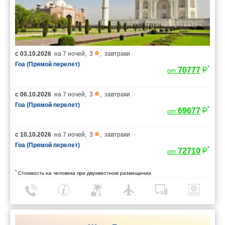
с
03.10.2026
на
7 ночей
,
3
,
завтраки
Гоа (Прямой перелет)
*
70777
от
с
06.10.2026
на
7 ночей
,
3
,
завтраки
Гоа (Прямой перелет)
*
69677
от
с
10.10.2026
на
7 ночей
,
3
,
завтраки
Гоа (Прямой перелет)
*
72710
от
*
Стоимость на человека при двухместном размещении