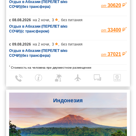
Отдых в Абхазии (ПЕРЕЛЕТ в/из
*
30620
от
СОЧИ)(без трансфера)
с
08.08.2026
на
2 ночи
,
3
,
без питания
Отдых в Абхазии (ПЕРЕЛЕТ в/из
*
33400
от
СОЧИ)(с трансфером)
с
09.08.2026
на
2 ночи
,
3
,
без питания
Отдых в Абхазии (ПЕРЕЛЕТ в/из
*
37021
от
СОЧИ)(без трансфера)
*
Стоимость на человека при двухместном размещении
Индонезия