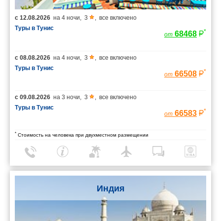
с
12.08.2026
на
4 ночи
,
3
,
все включено
Туры в Тунис
*
68468
от
с
08.08.2026
на
4 ночи
,
3
,
все включено
Туры в Тунис
*
66508
от
с
09.08.2026
на
3 ночи
,
3
,
все включено
Туры в Тунис
*
66583
от
*
Стоимость на человека при двухместном размещении
Индия