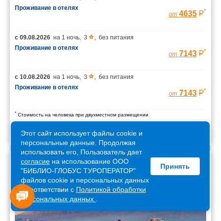
Проживание в отелях
*
4635
от
с
09.08.2026
на
1 ночь
,
3
,
без питания
Проживание в отелях
*
7143
от
с
10.08.2026
на
1 ночь
,
3
,
без питания
Проживание в отелях
*
7143
от
*
Стоимость на человека при двухместном размещении
Этот сайт использует файлы cookie и
персональные данные. Продолжая
использовать его, Пользователь дает
согласие
на использование ООО
Принять
Армения
"БИБЛИО-ГЛОБУС ТУРОПЕРАТОР"
файлов cookie и персональных данных
в соответствии с
Политикой обработки
персональных данных
.