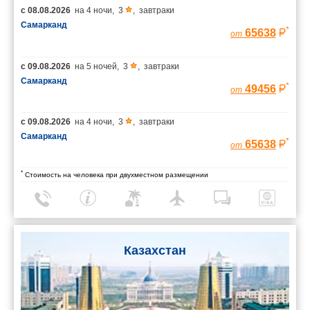
с
08.08.2026
на
4 ночи
,
3
,
завтраки
Самарканд
*
65638
от
с
09.08.2026
на
5 ночей
,
3
,
завтраки
Самарканд
*
49456
от
с
09.08.2026
на
4 ночи
,
3
,
завтраки
Самарканд
*
65638
от
*
Стоимость на человека при двухместном размещении
Казахстан