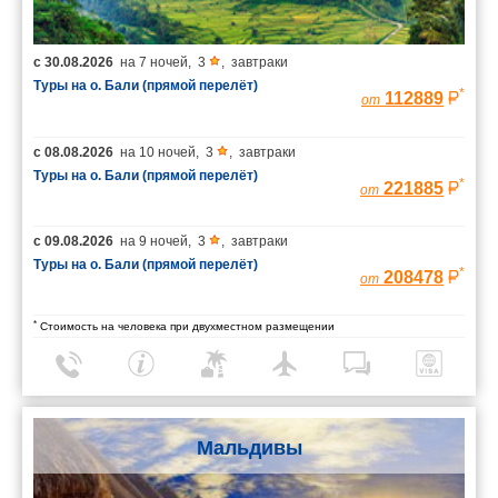
с
30.08.2026
на
7 ночей
,
3
,
завтраки
Туры на о. Бали (прямой перелёт)
*
112889
от
с
08.08.2026
на
10 ночей
,
3
,
завтраки
Туры на о. Бали (прямой перелёт)
*
221885
от
с
09.08.2026
на
9 ночей
,
3
,
завтраки
Туры на о. Бали (прямой перелёт)
*
208478
от
*
Стоимость на человека при двухместном размещении
Мальдивы