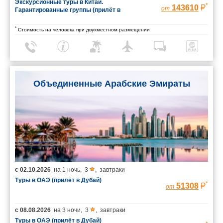
Экскурсионные туры в Китай.
*
143610
от
Гарантированные группы (прилёт в
Шанхай/вылет из Пекина)
*
Стоимость на человека при двухместном размещении
Объединенные Арабские Эмираты
с
02.10.2026
на
1 ночь
,
3
,
завтраки
Туры в ОАЭ (прилёт в Дубай)
*
51308
от
с
08.08.2026
на
3 ночи
,
3
,
завтраки
Туры в ОАЭ (прилёт в Дубай)