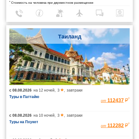
*
Стоимость на человека при двухместном размещении
Таиланд
с
08.08.2026
на
12 ночей
,
3
,
завтраки
Туры в Паттайю
*
112437
от
с
08.08.2026
на
10 ночей
,
3
,
завтраки
Туры на Пхукет
*
112282
от