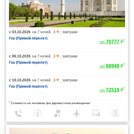
с
03.10.2026
на
7 ночей
,
3
,
завтраки
Гоа (Прямой перелет)
*
70777
от
с
06.10.2026
на
7 ночей
,
3
,
завтраки
Гоа (Прямой перелет)
*
68948
от
с
10.10.2026
на
7 ночей
,
3
,
завтраки
Гоа (Прямой перелет)
*
72519
от
*
Стоимость на человека при двухместном размещении