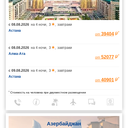
с
08.08.2026
на
4 ночи
,
3
,
завтраки
Астана
*
39404
от
с
08.08.2026
на
4 ночи
,
3
,
завтраки
Алма-Ата
*
52077
от
с
09.08.2026
на
4 ночи
,
3
,
завтраки
Астана
*
40901
от
*
Стоимость на человека при двухместном размещении
Азербайджан