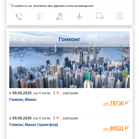
*
Стоимость на человека при двухместном размещении
Гонконг
с
09.08.2026
на
4 ночи
,
3
,
завтраки
Гонконг, Макао
*
79730
от
с
09.08.2026
на
4 ночи
,
3
,
завтраки
Гонконг, Макао (трансфер)
*
90531
от