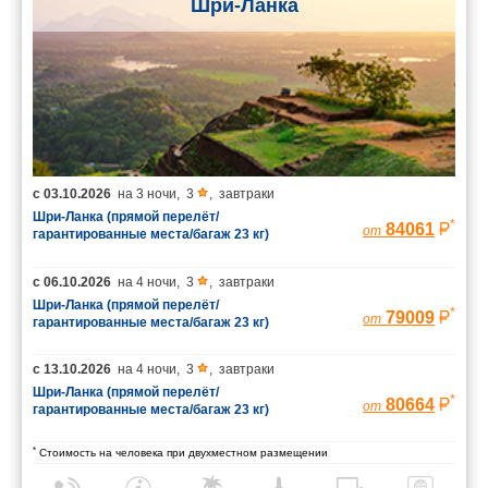
Шри-Ланка
с
03.10.2026
на
3 ночи
,
3
,
завтраки
Шри-Ланка (прямой перелёт/
*
84061
от
гарантированные места/багаж 23 кг)
с
06.10.2026
на
4 ночи
,
3
,
завтраки
Шри-Ланка (прямой перелёт/
*
79009
от
гарантированные места/багаж 23 кг)
с
13.10.2026
на
4 ночи
,
3
,
завтраки
Шри-Ланка (прямой перелёт/
*
80664
от
гарантированные места/багаж 23 кг)
*
Стоимость на человека при двухместном размещении