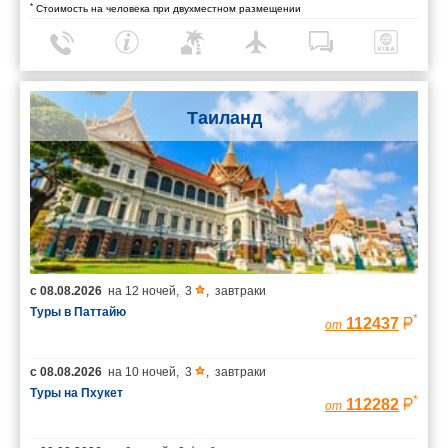
*
Стоимость на человека при двухместном размещении
Таиланд
с
08.08.2026
на
12 ночей
,
3
,
завтраки
Туры в Паттайю
*
112437
от
с
08.08.2026
на
10 ночей
,
3
,
завтраки
Туры на Пхукет
*
112282
от