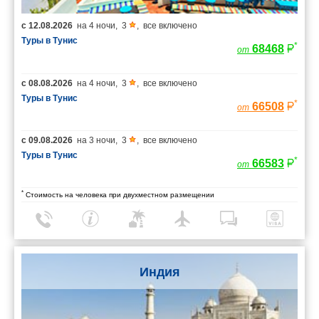
с
12.08.2026
на
4 ночи
,
3
,
все включено
Туры в Тунис
*
68468
от
с
08.08.2026
на
4 ночи
,
3
,
все включено
Туры в Тунис
*
66508
от
с
09.08.2026
на
3 ночи
,
3
,
все включено
Туры в Тунис
*
66583
от
*
Стоимость на человека при двухместном размещении
Индия