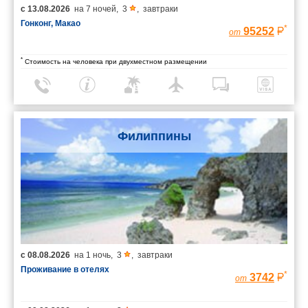
с
13.08.2026
на
7 ночей
,
3
,
завтраки
Гонконг, Макао
*
95252
от
*
Стоимость на человека при двухместном размещении
Филиппины
с
08.08.2026
на
1 ночь
,
3
,
завтраки
Проживание в отелях
*
3742
от