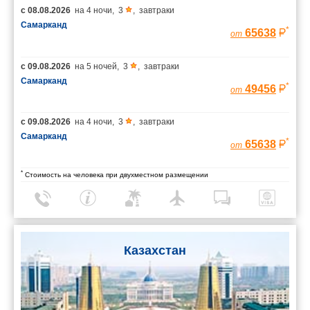
с
08.08.2026
на
4 ночи
,
3
,
завтраки
Самарканд
*
65638
от
с
09.08.2026
на
5 ночей
,
3
,
завтраки
Самарканд
*
49456
от
с
09.08.2026
на
4 ночи
,
3
,
завтраки
Самарканд
*
65638
от
*
Стоимость на человека при двухместном размещении
Казахстан