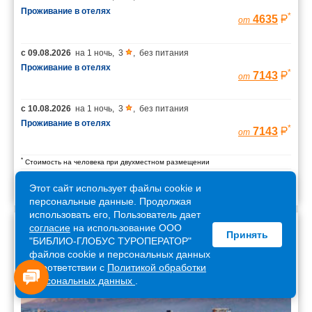
Проживание в отелях
*
4635
от
с
09.08.2026
на
1 ночь
,
3
,
без питания
Проживание в отелях
*
7143
от
с
10.08.2026
на
1 ночь
,
3
,
без питания
Проживание в отелях
*
7143
от
*
Стоимость на человека при двухместном размещении
Этот сайт использует файлы cookie и
персональные данные. Продолжая
использовать его, Пользователь дает
согласие
на использование ООО
Принять
Армения
"БИБЛИО-ГЛОБУС ТУРОПЕРАТОР"
файлов cookie и персональных данных
в соответствии с
Политикой обработки
персональных данных
.