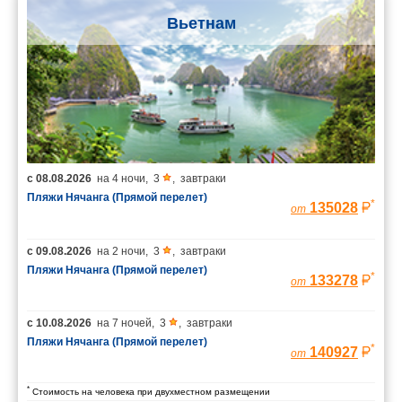
Вьетнам
с
08.08.2026
на
4 ночи
,
3
,
завтраки
Пляжи Нячанга (Прямой перелет)
*
135028
от
с
09.08.2026
на
2 ночи
,
3
,
завтраки
Пляжи Нячанга (Прямой перелет)
*
133278
от
с
10.08.2026
на
7 ночей
,
3
,
завтраки
Пляжи Нячанга (Прямой перелет)
*
140927
от
*
Стоимость на человека при двухместном размещении