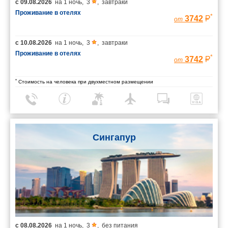
с
09.08.2026
на
1 ночь
,
3
,
завтраки
Проживание в отелях
*
3742
от
с
10.08.2026
на
1 ночь
,
3
,
завтраки
Проживание в отелях
*
3742
от
*
Стоимость на человека при двухместном размещении
Сингапур
с
08.08.2026
на
1 ночь
,
3
,
без питания