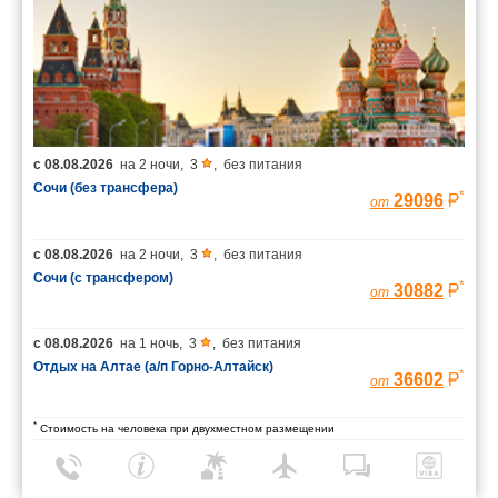
с
08.08.2026
на
2 ночи
,
3
,
без питания
Сочи (без трансфера)
*
29096
от
с
08.08.2026
на
2 ночи
,
3
,
без питания
Сочи (с трансфером)
*
30882
от
с
08.08.2026
на
1 ночь
,
3
,
без питания
Отдых на Алтае (а/п Горно-Алтайск)
*
36602
от
*
Стоимость на человека при двухместном размещении