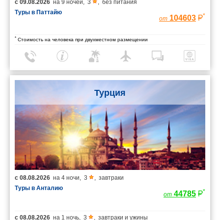
с
09.08.2026
на
9 ночей
,
3
,
без питания
Туры в Паттайю
*
104603
от
*
Стоимость на человека при двухместном размещении
Турция
с
08.08.2026
на
4 ночи
,
3
,
завтраки
Туры в Анталию
*
44785
от
с
08.08.2026
на
1 ночь
,
3
,
завтраки и ужины