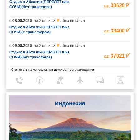
Отдых в Абхазии (ПЕРЕЛЕТ в/из
*
30620
от
СОЧИ)(без трансфера)
с
08.08.2026
на
2 ночи
,
3
,
без питания
Отдых в Абхазии (ПЕРЕЛЕТ в/из
*
33400
от
СОЧИ)(с трансфером)
с
09.08.2026
на
2 ночи
,
3
,
без питания
Отдых в Абхазии (ПЕРЕЛЕТ в/из
*
37021
от
СОЧИ)(без трансфера)
*
Стоимость на человека при двухместном размещении
Индонезия