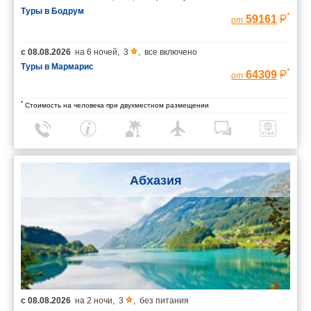
Туры в Бодрум
*
59161
от
с
08.08.2026
на
6 ночей
,
3
,
все включено
Туры в Мармарис
*
64309
от
*
Стоимость на человека при двухместном размещении
Абхазия
с
08.08.2026
на
2 ночи
,
3
,
без питания