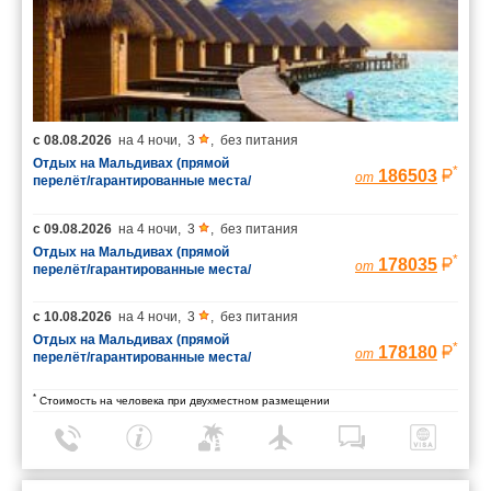
с
08.08.2026
на
4 ночи
,
3
,
без питания
Отдых на Мальдивах (прямой
*
186503
от
перелёт/гарантированные места/
багаж 23 кг)
с
09.08.2026
на
4 ночи
,
3
,
без питания
Отдых на Мальдивах (прямой
*
178035
от
перелёт/гарантированные места/
багаж 23 кг)
с
10.08.2026
на
4 ночи
,
3
,
без питания
Отдых на Мальдивах (прямой
*
178180
от
перелёт/гарантированные места/
багаж 23 кг)
*
Стоимость на человека при двухместном размещении