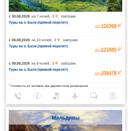
с
30.08.2026
на
7 ночей
,
3
,
завтраки
Туры на о. Бали (прямой перелёт)
*
110368
от
с
08.08.2026
на
10 ночей
,
3
,
завтраки
Туры на о. Бали (прямой перелёт)
*
221885
от
с
09.08.2026
на
9 ночей
,
3
,
завтраки
Туры на о. Бали (прямой перелёт)
*
208478
от
*
Стоимость на человека при двухместном размещении
Мальдивы