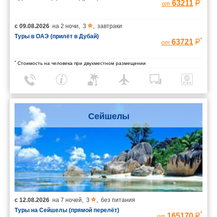
*
63211
от
с
09.08.2026
на
2 ночи
,
3
,
завтраки
Туры в ОАЭ (прилёт в Дубай)
*
63721
от
*
Стоимость на человека при двухместном размещении
Сейшелы
с
12.08.2026
на
7 ночей
,
3
,
без питания
Туры на Сейшелы (прямой перелёт)
*
165170
от