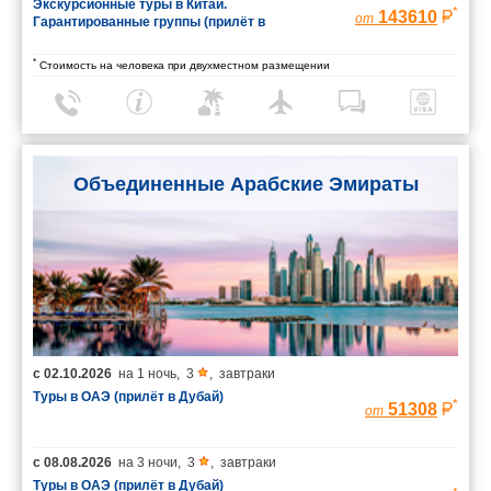
Экскурсионные туры в Китай.
*
143610
от
Гарантированные группы (прилёт в
Шанхай/вылет из Пекина)
*
Стоимость на человека при двухместном размещении
Объединенные Арабские Эмираты
с
02.10.2026
на
1 ночь
,
3
,
завтраки
Туры в ОАЭ (прилёт в Дубай)
*
51308
от
с
08.08.2026
на
3 ночи
,
3
,
завтраки
Туры в ОАЭ (прилёт в Дубай)