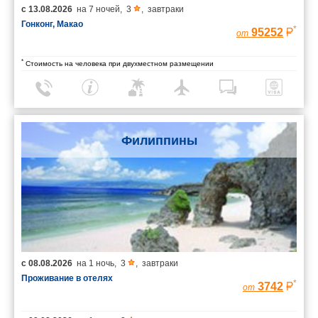
с
13.08.2026
на
7 ночей
,
3
,
завтраки
Гонконг, Макао
*
95252
от
*
Стоимость на человека при двухместном размещении
Филиппины
с
08.08.2026
на
1 ночь
,
3
,
завтраки
Проживание в отелях
*
3742
от