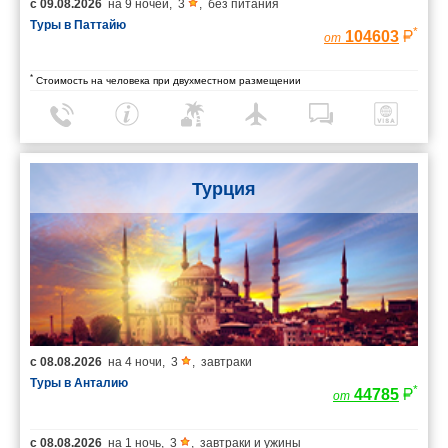
с
09.08.2026
на
9 ночей
,
3
,
без питания
Туры в Паттайю
*
104603
от
*
Стоимость на человека при двухместном размещении
Турция
с
08.08.2026
на
4 ночи
,
3
,
завтраки
Туры в Анталию
*
44785
от
с
08.08.2026
на
1 ночь
,
3
,
завтраки и ужины