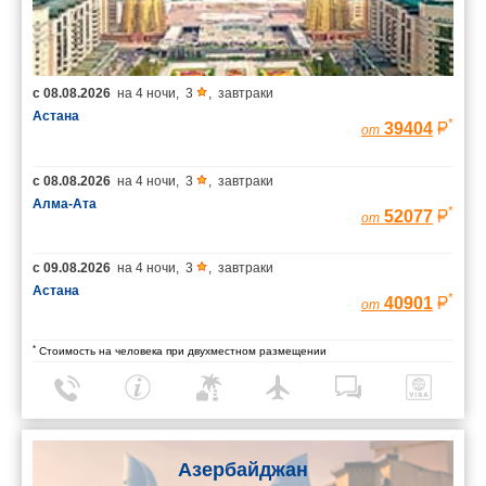
с
08.08.2026
на
4 ночи
,
3
,
завтраки
Астана
*
39404
от
с
08.08.2026
на
4 ночи
,
3
,
завтраки
Алма-Ата
*
52077
от
с
09.08.2026
на
4 ночи
,
3
,
завтраки
Астана
*
40901
от
*
Стоимость на человека при двухместном размещении
Азербайджан