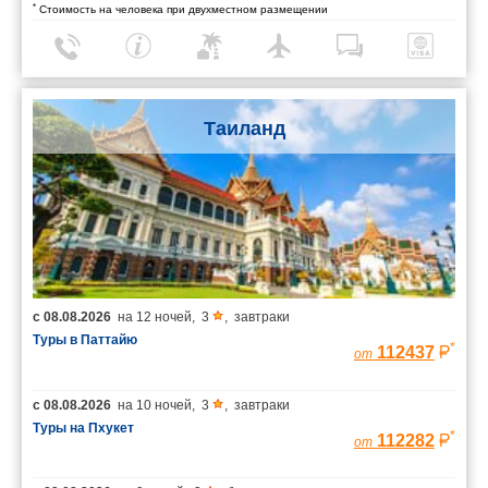
*
Стоимость на человека при двухместном размещении
Таиланд
с
08.08.2026
на
12 ночей
,
3
,
завтраки
Туры в Паттайю
*
112437
от
с
08.08.2026
на
10 ночей
,
3
,
завтраки
Туры на Пхукет
*
112282
от