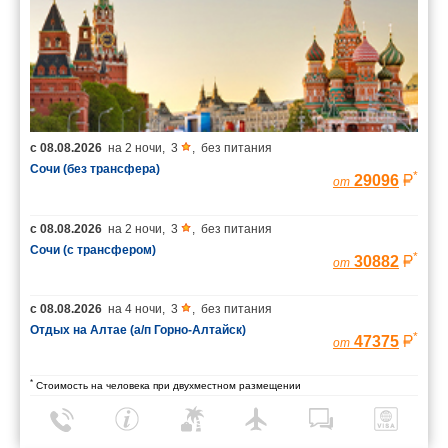
с
08.08.2026
на
2 ночи
,
3
,
без питания
Сочи (без трансфера)
*
29096
от
с
08.08.2026
на
2 ночи
,
3
,
без питания
Сочи (с трансфером)
*
30882
от
с
08.08.2026
на
4 ночи
,
3
,
без питания
Отдых на Алтае (а/п Горно-Алтайск)
*
47375
от
*
Стоимость на человека при двухместном размещении