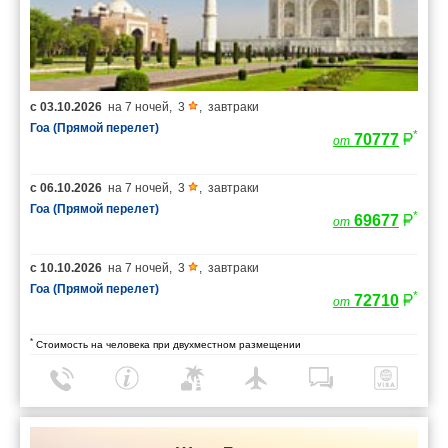
с
03.10.2026
на
7 ночей
,
3
,
завтраки
Гоа (Прямой перелет)
*
70777
от
с
06.10.2026
на
7 ночей
,
3
,
завтраки
Гоа (Прямой перелет)
*
69677
от
с
10.10.2026
на
7 ночей
,
3
,
завтраки
Гоа (Прямой перелет)
*
72710
от
*
Стоимость на человека при двухместном размещении