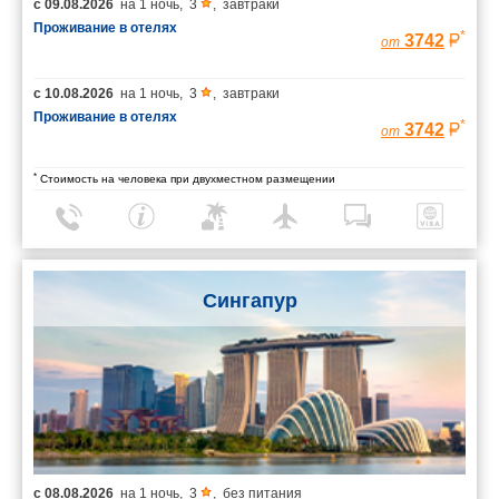
с
09.08.2026
на
1 ночь
,
3
,
завтраки
Проживание в отелях
*
3742
от
с
10.08.2026
на
1 ночь
,
3
,
завтраки
Проживание в отелях
*
3742
от
*
Стоимость на человека при двухместном размещении
Сингапур
с
08.08.2026
на
1 ночь
,
3
,
без питания