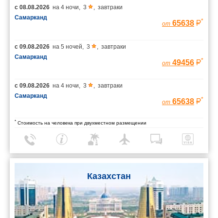
с
08.08.2026
на
4 ночи
,
3
,
завтраки
Самарканд
*
65638
от
с
09.08.2026
на
5 ночей
,
3
,
завтраки
Самарканд
*
49456
от
с
09.08.2026
на
4 ночи
,
3
,
завтраки
Самарканд
*
65638
от
*
Стоимость на человека при двухместном размещении
Казахстан