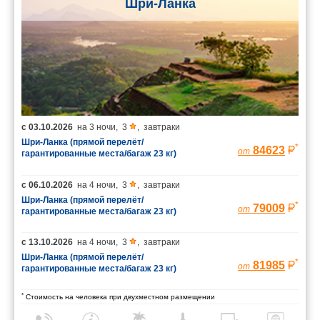
Шри-Ланка
с
03.10.2026
на
3 ночи
,
3
,
завтраки
Шри-Ланка (прямой перелёт/
*
84623
от
гарантированные места/багаж 23 кг)
с
06.10.2026
на
4 ночи
,
3
,
завтраки
Шри-Ланка (прямой перелёт/
*
79009
от
гарантированные места/багаж 23 кг)
с
13.10.2026
на
4 ночи
,
3
,
завтраки
Шри-Ланка (прямой перелёт/
*
81985
от
гарантированные места/багаж 23 кг)
*
Стоимость на человека при двухместном размещении