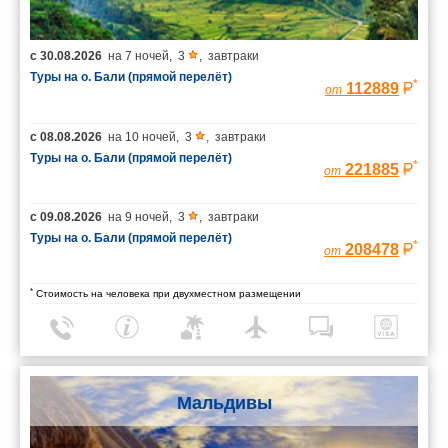
с
30.08.2026
на
7 ночей
,
3
,
завтраки
Туры на о. Бали (прямой перелёт)
*
112889
от
с
08.08.2026
на
10 ночей
,
3
,
завтраки
Туры на о. Бали (прямой перелёт)
*
221885
от
с
09.08.2026
на
9 ночей
,
3
,
завтраки
Туры на о. Бали (прямой перелёт)
*
208478
от
*
Стоимость на человека при двухместном размещении
Мальдивы