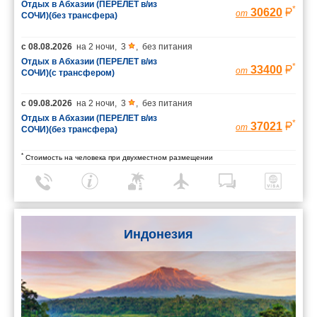
Отдых в Абхазии (ПЕРЕЛЕТ в/из
*
30620
от
СОЧИ)(без трансфера)
с
08.08.2026
на
2 ночи
,
3
,
без питания
Отдых в Абхазии (ПЕРЕЛЕТ в/из
*
33400
от
СОЧИ)(с трансфером)
с
09.08.2026
на
2 ночи
,
3
,
без питания
Отдых в Абхазии (ПЕРЕЛЕТ в/из
*
37021
от
СОЧИ)(без трансфера)
*
Стоимость на человека при двухместном размещении
Индонезия