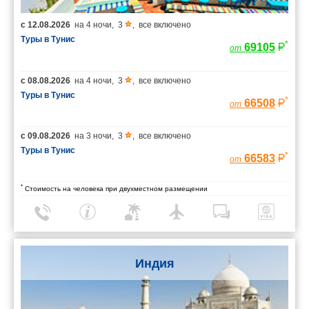
с
12.08.2026
на
4 ночи
,
3
,
все включено
Туры в Тунис
*
69105
от
с
08.08.2026
на
4 ночи
,
3
,
все включено
Туры в Тунис
*
66508
от
с
09.08.2026
на
3 ночи
,
3
,
все включено
Туры в Тунис
*
66583
от
*
Стоимость на человека при двухместном размещении
Индия