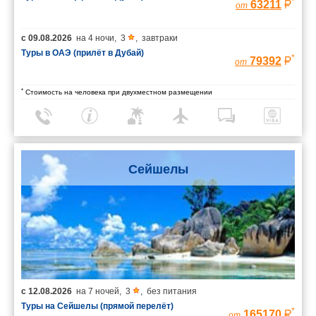
*
63211
от
с
09.08.2026
на
4 ночи
,
3
,
завтраки
Туры в ОАЭ (прилёт в Дубай)
*
79392
от
*
Стоимость на человека при двухместном размещении
Сейшелы
с
12.08.2026
на
7 ночей
,
3
,
без питания
Туры на Сейшелы (прямой перелёт)
*
165170
от