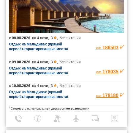
с
08.08.2026
на
4 ночи
,
3
,
без питания
Отдых на Мальдивах (прямой
*
186503
от
перелёт/гарантированные места/
багаж 23 кг)
с
09.08.2026
на
4 ночи
,
3
,
без питания
Отдых на Мальдивах (прямой
*
178035
от
перелёт/гарантированные места/
багаж 23 кг)
с
10.08.2026
на
4 ночи
,
3
,
без питания
Отдых на Мальдивах (прямой
*
178180
от
перелёт/гарантированные места/
багаж 23 кг)
*
Стоимость на человека при двухместном размещении