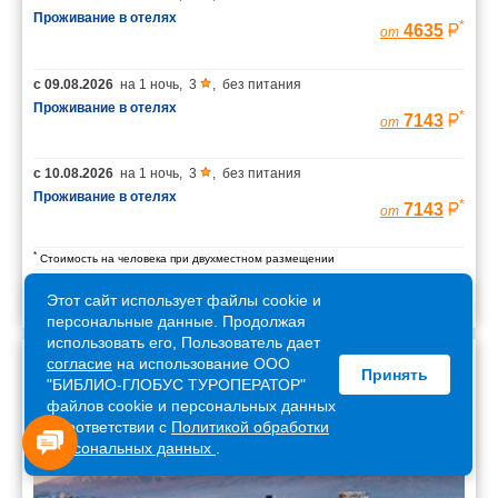
Проживание в отелях
*
4635
от
с
09.08.2026
на
1 ночь
,
3
,
без питания
Проживание в отелях
*
7143
от
с
10.08.2026
на
1 ночь
,
3
,
без питания
Проживание в отелях
*
7143
от
*
Стоимость на человека при двухместном размещении
Этот сайт использует файлы cookie и
персональные данные. Продолжая
использовать его, Пользователь дает
согласие
на использование ООО
Принять
Армения
"БИБЛИО-ГЛОБУС ТУРОПЕРАТОР"
файлов cookie и персональных данных
в соответствии с
Политикой обработки
персональных данных
.