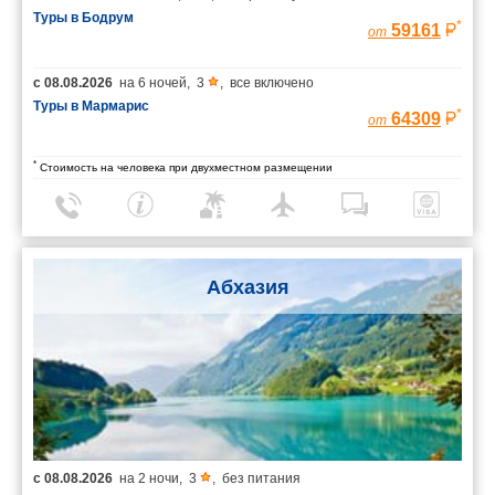
Туры в Бодрум
*
59161
от
с
08.08.2026
на
6 ночей
,
3
,
все включено
Туры в Мармарис
*
64309
от
*
Стоимость на человека при двухместном размещении
Абхазия
с
08.08.2026
на
2 ночи
,
3
,
без питания