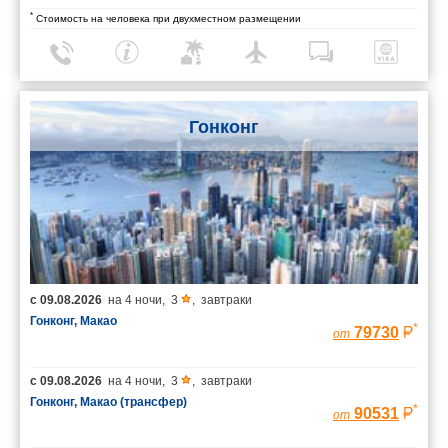
*
Стоимость на человека при двухместном размещении
Гонконг
с
09.08.2026
на
4 ночи
,
3
,
завтраки
Гонконг, Макао
*
79730
от
с
09.08.2026
на
4 ночи
,
3
,
завтраки
Гонконг, Макао (трансфер)
*
90531
от