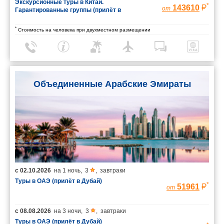
Экскурсионные туры в Китай.
*
143610
от
Гарантированные группы (прилёт в
Шанхай/вылет из Пекина)
*
Стоимость на человека при двухместном размещении
Объединенные Арабские Эмираты
с
02.10.2026
на
1 ночь
,
3
,
завтраки
Туры в ОАЭ (прилёт в Дубай)
*
51961
от
с
08.08.2026
на
3 ночи
,
3
,
завтраки
Туры в ОАЭ (прилёт в Дубай)