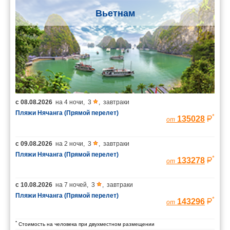
Вьетнам
с
08.08.2026
на
4 ночи
,
3
,
завтраки
Пляжи Нячанга (Прямой перелет)
*
135028
от
с
09.08.2026
на
2 ночи
,
3
,
завтраки
Пляжи Нячанга (Прямой перелет)
*
133278
от
с
10.08.2026
на
7 ночей
,
3
,
завтраки
Пляжи Нячанга (Прямой перелет)
*
143296
от
*
Стоимость на человека при двухместном размещении