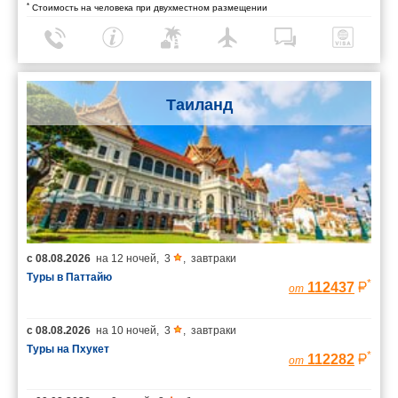
*
Стоимость на человека при двухместном размещении
Таиланд
с
08.08.2026
на
12 ночей
,
3
,
завтраки
Туры в Паттайю
*
112437
от
с
08.08.2026
на
10 ночей
,
3
,
завтраки
Туры на Пхукет
*
112282
от