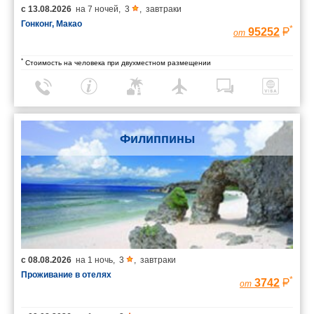
с
13.08.2026
на
7 ночей
,
3
,
завтраки
Гонконг, Макао
*
95252
от
*
Стоимость на человека при двухместном размещении
Филиппины
с
08.08.2026
на
1 ночь
,
3
,
завтраки
Проживание в отелях
*
3742
от