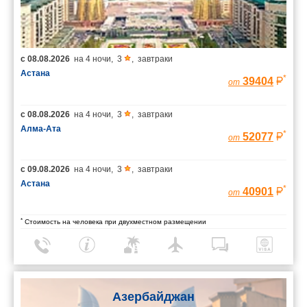
с
08.08.2026
на
4 ночи
,
3
,
завтраки
Астана
*
39404
от
с
08.08.2026
на
4 ночи
,
3
,
завтраки
Алма-Ата
*
52077
от
с
09.08.2026
на
4 ночи
,
3
,
завтраки
Астана
*
40901
от
*
Стоимость на человека при двухместном размещении
Азербайджан