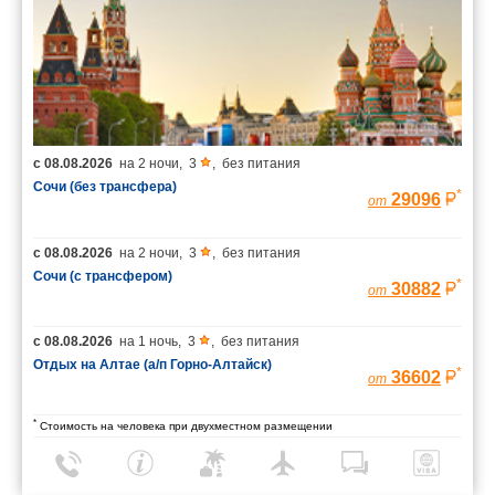
с
08.08.2026
на
2 ночи
,
3
,
без питания
Сочи (без трансфера)
*
29096
от
с
08.08.2026
на
2 ночи
,
3
,
без питания
Сочи (с трансфером)
*
30882
от
с
08.08.2026
на
1 ночь
,
3
,
без питания
Отдых на Алтае (а/п Горно-Алтайск)
*
36602
от
*
Стоимость на человека при двухместном размещении