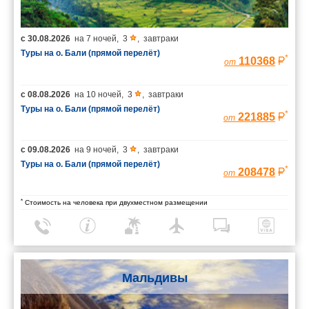
с
30.08.2026
на
7 ночей
,
3
,
завтраки
Туры на о. Бали (прямой перелёт)
*
110368
от
с
08.08.2026
на
10 ночей
,
3
,
завтраки
Туры на о. Бали (прямой перелёт)
*
221885
от
с
09.08.2026
на
9 ночей
,
3
,
завтраки
Туры на о. Бали (прямой перелёт)
*
208478
от
*
Стоимость на человека при двухместном размещении
Мальдивы