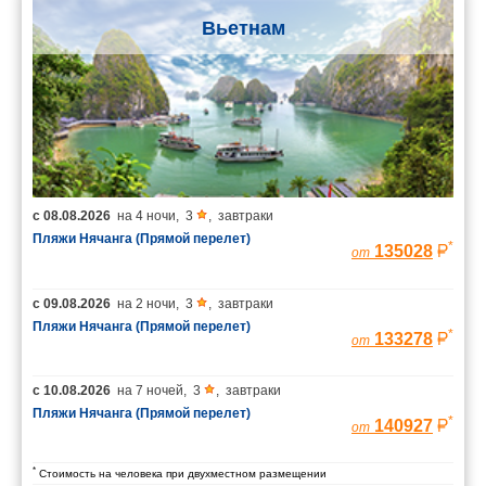
Вьетнам
с
08.08.2026
на
4 ночи
,
3
,
завтраки
Пляжи Нячанга (Прямой перелет)
*
135028
от
с
09.08.2026
на
2 ночи
,
3
,
завтраки
Пляжи Нячанга (Прямой перелет)
*
133278
от
с
10.08.2026
на
7 ночей
,
3
,
завтраки
Пляжи Нячанга (Прямой перелет)
*
140927
от
*
Стоимость на человека при двухместном размещении