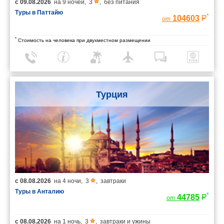
с
09.08.2026
на
9 ночей
,
3
,
без питания
Туры в Паттайю
*
104603
от
*
Стоимость на человека при двухместном размещении
Турция
с
08.08.2026
на
4 ночи
,
3
,
завтраки
Туры в Анталию
*
44785
от
с
08.08.2026
на
1 ночь
,
3
,
завтраки и ужины