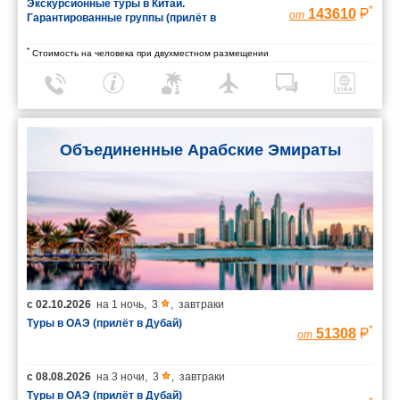
Экскурсионные туры в Китай.
*
143610
от
Гарантированные группы (прилёт в
Шанхай/вылет из Пекина)
*
Стоимость на человека при двухместном размещении
Объединенные Арабские Эмираты
с
02.10.2026
на
1 ночь
,
3
,
завтраки
Туры в ОАЭ (прилёт в Дубай)
*
51308
от
с
08.08.2026
на
3 ночи
,
3
,
завтраки
Туры в ОАЭ (прилёт в Дубай)