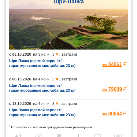
Шри-Ланка
с
03.10.2026
на
3 ночи
,
3
,
завтраки
Шри-Ланка (прямой перелёт/
*
84061
от
гарантированные места/багаж 23 кг)
с
06.10.2026
на
4 ночи
,
3
,
завтраки
Шри-Ланка (прямой перелёт/
*
79009
от
гарантированные места/багаж 23 кг)
с
13.10.2026
на
4 ночи
,
3
,
завтраки
Шри-Ланка (прямой перелёт/
*
80664
от
гарантированные места/багаж 23 кг)
*
Стоимость на человека при двухместном размещении