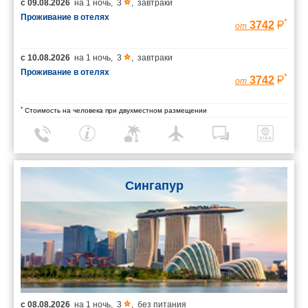
с
09.08.2026
на
1 ночь
,
3
,
завтраки
Проживание в отелях
*
3742
от
с
10.08.2026
на
1 ночь
,
3
,
завтраки
Проживание в отелях
*
3742
от
*
Стоимость на человека при двухместном размещении
Сингапур
с
08.08.2026
на
1 ночь
,
3
,
без питания