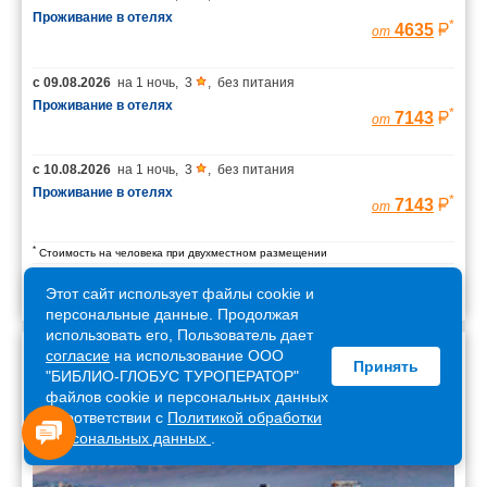
Проживание в отелях
*
4635
от
с
09.08.2026
на
1 ночь
,
3
,
без питания
Проживание в отелях
*
7143
от
с
10.08.2026
на
1 ночь
,
3
,
без питания
Проживание в отелях
*
7143
от
*
Стоимость на человека при двухместном размещении
Этот сайт использует файлы cookie и
персональные данные. Продолжая
использовать его, Пользователь дает
согласие
на использование ООО
Принять
Армения
"БИБЛИО-ГЛОБУС ТУРОПЕРАТОР"
файлов cookie и персональных данных
в соответствии с
Политикой обработки
персональных данных
.