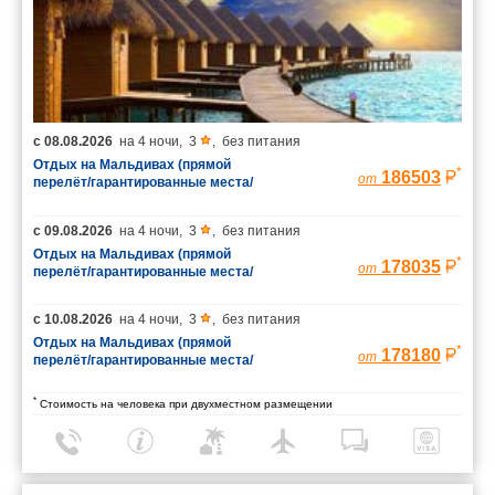
с
08.08.2026
на
4 ночи
,
3
,
без питания
Отдых на Мальдивах (прямой
*
186503
от
перелёт/гарантированные места/
багаж 23 кг)
с
09.08.2026
на
4 ночи
,
3
,
без питания
Отдых на Мальдивах (прямой
*
178035
от
перелёт/гарантированные места/
багаж 23 кг)
с
10.08.2026
на
4 ночи
,
3
,
без питания
Отдых на Мальдивах (прямой
*
178180
от
перелёт/гарантированные места/
багаж 23 кг)
*
Стоимость на человека при двухместном размещении