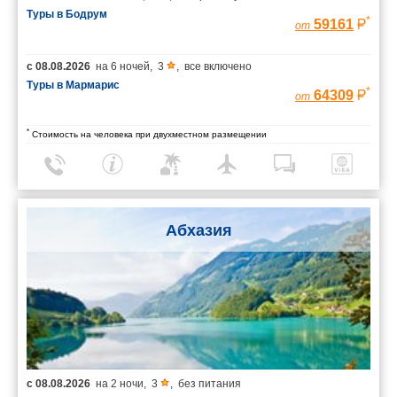
Туры в Бодрум
*
59161
от
с
08.08.2026
на
6 ночей
,
3
,
все включено
Туры в Мармарис
*
64309
от
*
Стоимость на человека при двухместном размещении
Абхазия
с
08.08.2026
на
2 ночи
,
3
,
без питания