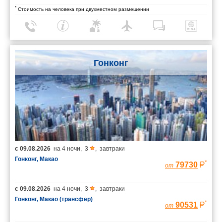
*
Стоимость на человека при двухместном размещении
Гонконг
с
09.08.2026
на
4 ночи
,
3
,
завтраки
Гонконг, Макао
*
79730
от
с
09.08.2026
на
4 ночи
,
3
,
завтраки
Гонконг, Макао (трансфер)
*
90531
от