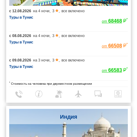
с
12.08.2026
на
4 ночи
,
3
,
все включено
Туры в Тунис
*
68468
от
с
08.08.2026
на
4 ночи
,
3
,
все включено
Туры в Тунис
*
66508
от
с
09.08.2026
на
3 ночи
,
3
,
все включено
Туры в Тунис
*
66583
от
*
Стоимость на человека при двухместном размещении
Индия