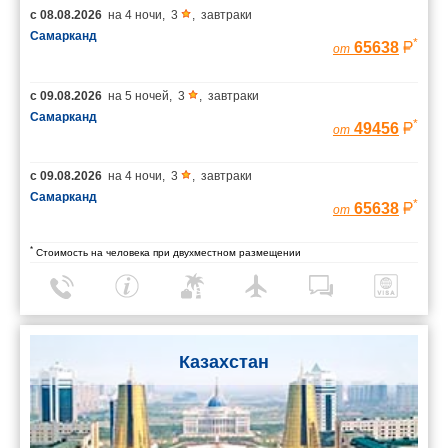
с
08.08.2026
на
4 ночи
,
3
,
завтраки
Самарканд
*
65638
от
с
09.08.2026
на
5 ночей
,
3
,
завтраки
Самарканд
*
49456
от
с
09.08.2026
на
4 ночи
,
3
,
завтраки
Самарканд
*
65638
от
*
Стоимость на человека при двухместном размещении
Казахстан