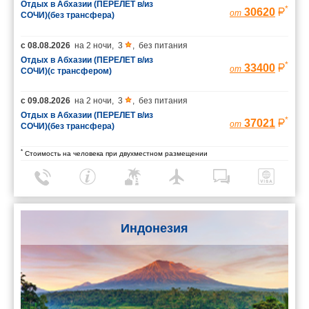
Отдых в Абхазии (ПЕРЕЛЕТ в/из
*
30620
от
СОЧИ)(без трансфера)
с
08.08.2026
на
2 ночи
,
3
,
без питания
Отдых в Абхазии (ПЕРЕЛЕТ в/из
*
33400
от
СОЧИ)(с трансфером)
с
09.08.2026
на
2 ночи
,
3
,
без питания
Отдых в Абхазии (ПЕРЕЛЕТ в/из
*
37021
от
СОЧИ)(без трансфера)
*
Стоимость на человека при двухместном размещении
Индонезия