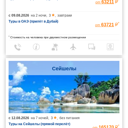
*
63211
от
с
09.08.2026
на
2 ночи
,
3
,
завтраки
Туры в ОАЭ (прилёт в Дубай)
*
63721
от
*
Стоимость на человека при двухместном размещении
Сейшелы
с
12.08.2026
на
7 ночей
,
3
,
без питания
Туры на Сейшелы (прямой перелёт)
*
165170
от