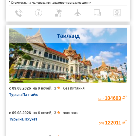
*
Стоимость на человека при двухместном размещении
Таиланд
с
09.08.2026
на
9 ночей
,
3
,
без питания
Туры в Паттайю
*
104603
от
с
09.08.2026
на
6 ночей
,
3
,
завтраки
Туры на Пхукет
*
122011
от