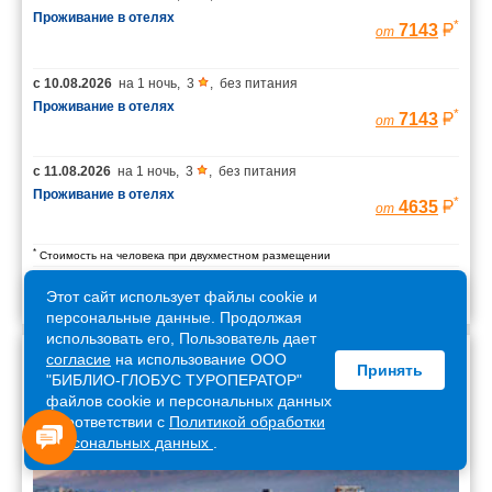
Проживание в отелях
*
7143
от
с
10.08.2026
на
1 ночь
,
3
,
без питания
Проживание в отелях
*
7143
от
с
11.08.2026
на
1 ночь
,
3
,
без питания
Проживание в отелях
*
4635
от
*
Стоимость на человека при двухместном размещении
Этот сайт использует файлы cookie и
персональные данные. Продолжая
использовать его, Пользователь дает
согласие
на использование ООО
Принять
Армения
"БИБЛИО-ГЛОБУС ТУРОПЕРАТОР"
файлов cookie и персональных данных
в соответствии с
Политикой обработки
персональных данных
.