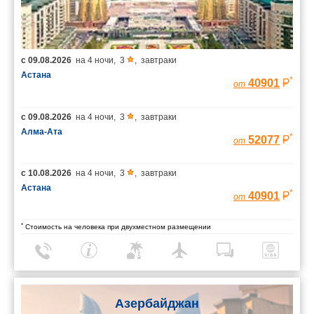
с
09.08.2026
на
4 ночи
,
3
,
завтраки
Астана
*
40901
от
с
09.08.2026
на
4 ночи
,
3
,
завтраки
Алма-Ата
*
52077
от
с
10.08.2026
на
4 ночи
,
3
,
завтраки
Астана
*
40901
от
*
Стоимость на человека при двухместном размещении
Азербайджан