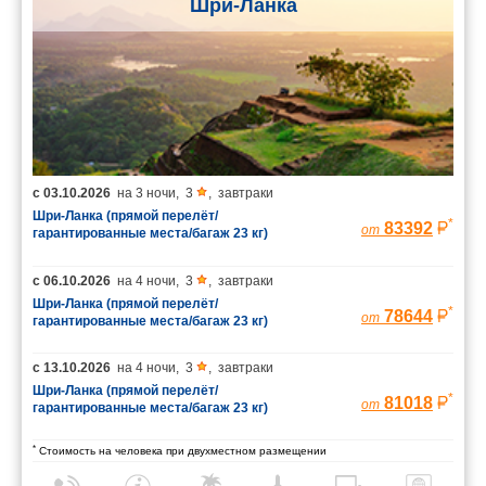
Шри-Ланка
с
03.10.2026
на
3 ночи
,
3
,
завтраки
Шри-Ланка (прямой перелёт/
*
83392
от
гарантированные места/багаж 23 кг)
с
06.10.2026
на
4 ночи
,
3
,
завтраки
Шри-Ланка (прямой перелёт/
*
78644
от
гарантированные места/багаж 23 кг)
с
13.10.2026
на
4 ночи
,
3
,
завтраки
Шри-Ланка (прямой перелёт/
*
81018
от
гарантированные места/багаж 23 кг)
*
Стоимость на человека при двухместном размещении