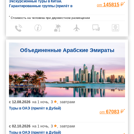
Экскурсионные туры в Китай.
*
145815
от
Гарантированные группы (прилёт в
Шанхай/вылет из Пекина)
*
Стоимость на человека при двухместном размещении
Объединенные Арабские Эмираты
с
12.08.2026
на
1 ночь
,
3
,
завтраки
Туры в ОАЭ (прилёт в Дубай)
*
67083
от
с
02.10.2026
на
1 ночь
,
3
,
завтраки
Туры в ОАЭ (прилёт в Дубай)