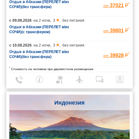
Отдых в Абхазии (ПЕРЕЛЕТ в/из
*
37021
от
СОЧИ)(без трансфера)
с
09.08.2026
на
2 ночи
,
3
,
без питания
Отдых в Абхазии (ПЕРЕЛЕТ в/из
*
39801
от
СОЧИ)(с трансфером)
с
10.08.2026
на
2 ночи
,
3
,
без питания
Отдых в Абхазии (ПЕРЕЛЕТ в/из
*
39928
от
СОЧИ)(без трансфера)
*
Стоимость на человека при двухместном размещении
Индонезия