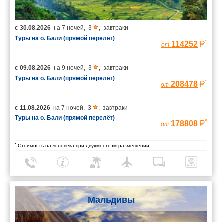
с
30.08.2026
на
7 ночей
,
3
,
завтраки
Туры на о. Бали (прямой перелёт)
*
114252
от
с
09.08.2026
на
9 ночей
,
3
,
завтраки
Туры на о. Бали (прямой перелёт)
*
208478
от
с
11.08.2026
на
7 ночей
,
3
,
завтраки
Туры на о. Бали (прямой перелёт)
*
178808
от
*
Стоимость на человека при двухместном размещении
Мальдивы