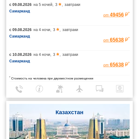
с
09.08.2026
на
5 ночей
,
3
,
завтраки
Самарканд
*
49456
от
с
09.08.2026
на
4 ночи
,
3
,
завтраки
Самарканд
*
65638
от
с
10.08.2026
на
4 ночи
,
3
,
завтраки
Самарканд
*
65638
от
*
Стоимость на человека при двухместном размещении
Казахстан