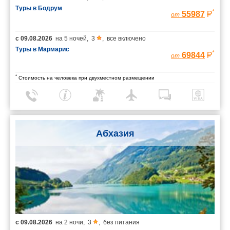
Туры в Бодрум
*
55987
от
с
09.08.2026
на
5 ночей
,
3
,
все включено
Туры в Мармарис
*
69844
от
*
Стоимость на человека при двухместном размещении
Абхазия
с
09.08.2026
на
2 ночи
,
3
,
без питания