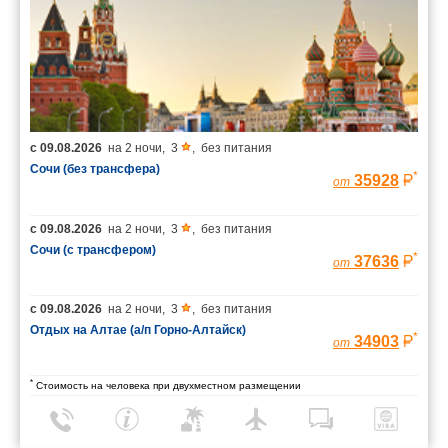
с
09.08.2026
на
2 ночи
,
3
,
без питания
Сочи (без трансфера)
*
35928
от
с
09.08.2026
на
2 ночи
,
3
,
без питания
Сочи (с трансфером)
*
37636
от
с
09.08.2026
на
2 ночи
,
3
,
без питания
Отдых на Алтае (а/п Горно-Алтайск)
*
34903
от
*
Стоимость на человека при двухместном размещении