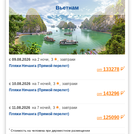
Вьетнам
с
09.08.2026
на
2 ночи
,
3
,
завтраки
Пляжи Нячанга (Прямой перелет)
*
133278
от
с
10.08.2026
на
7 ночей
,
3
,
завтраки
Пляжи Нячанга (Прямой перелет)
*
143296
от
с
11.08.2026
на
7 ночей
,
3
,
завтраки
Пляжи Нячанга (Прямой перелет)
*
125090
от
*
Стоимость на человека при двухместном размещении