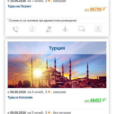
с
10.08.2026
на
7 ночей
,
3
,
завтраки
Туры на Пхукет
*
98799
от
*
Стоимость на человека при двухместном размещении
Турция
с
09.08.2026
на
5 ночей
,
3
,
завтраки
Туры в Анталию
*
48457
от
с
09.08.2026
на
5 ночей
,
3
,
без питания