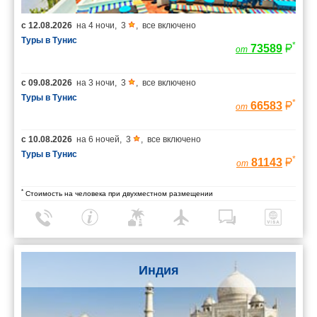
с
12.08.2026
на
4 ночи
,
3
,
все включено
Туры в Тунис
*
73589
от
с
09.08.2026
на
3 ночи
,
3
,
все включено
Туры в Тунис
*
66583
от
с
10.08.2026
на
6 ночей
,
3
,
все включено
Туры в Тунис
*
81143
от
*
Стоимость на человека при двухместном размещении
Индия