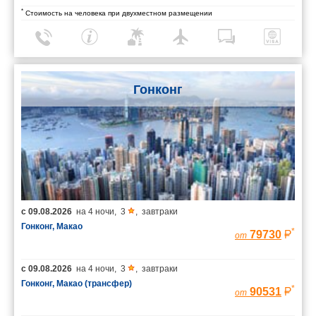
*
Стоимость на человека при двухместном размещении
Гонконг
с
09.08.2026
на
4 ночи
,
3
,
завтраки
Гонконг, Макао
*
79730
от
с
09.08.2026
на
4 ночи
,
3
,
завтраки
Гонконг, Макао (трансфер)
*
90531
от