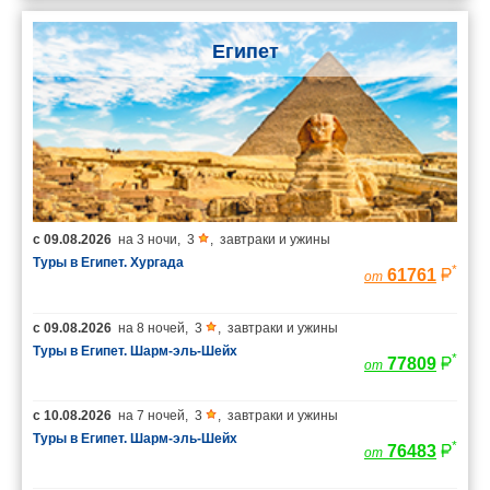
Египет
с
09.08.2026
на
3 ночи
,
3
,
завтраки и ужины
Туры в Египет. Хургада
*
61761
от
с
09.08.2026
на
8 ночей
,
3
,
завтраки и ужины
Туры в Египет. Шарм-эль-Шейх
*
77809
от
с
10.08.2026
на
7 ночей
,
3
,
завтраки и ужины
Туры в Египет. Шарм-эль-Шейх
*
76483
от