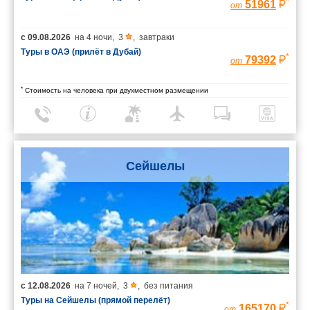
*
51961
от
с
09.08.2026
на
4 ночи
,
3
,
завтраки
Туры в ОАЭ (прилёт в Дубай)
*
79392
от
*
Стоимость на человека при двухместном размещении
Сейшелы
с
12.08.2026
на
7 ночей
,
3
,
без питания
Туры на Сейшелы (прямой перелёт)
*
165170
от