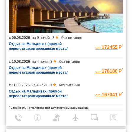
с
09.08.2026
на
9 ночей
,
3
,
без питания
Отдых на Мальдивах (прямой
*
172455
от
перелёт/гарантированные места/
багаж 23 кг)
с
10.08.2026
на
4 ночи
,
3
,
без питания
Отдых на Мальдивах (прямой
*
178180
от
перелёт/гарантированные места/
багаж 23 кг)
с
11.08.2026
на
4 ночи
,
3
,
без питания
Отдых на Мальдивах (прямой
*
167041
от
перелёт/гарантированные места/
багаж 23 кг)
*
Стоимость на человека при двухместном размещении