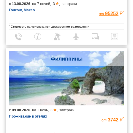
с
13.08.2026
на
7 ночей
,
3
,
завтраки
Гонконг, Макао
*
95252
от
*
Стоимость на человека при двухместном размещении
Филиппины
с
09.08.2026
на
1 ночь
,
3
,
завтраки
Проживание в отелях
*
3742
от