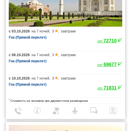
с
03.10.2026
на
7 ночей
,
3
,
завтраки
Гоа (Прямой перелет)
*
72710
от
с
06.10.2026
на
7 ночей
,
3
,
завтраки
Гоа (Прямой перелет)
*
69677
от
с
10.10.2026
на
7 ночей
,
3
,
завтраки
Гоа (Прямой перелет)
*
71831
от
*
Стоимость на человека при двухместном размещении