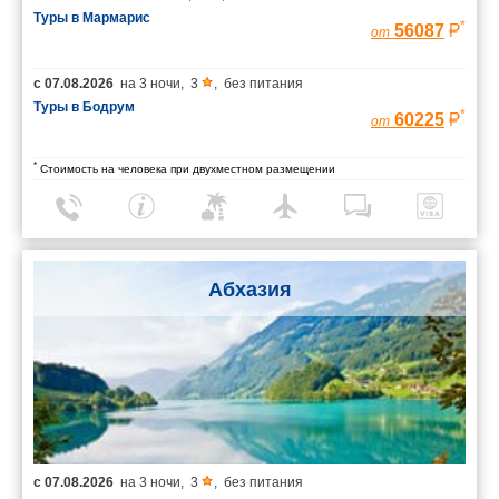
Туры в Мармарис
*
56087
от
с
07.08.2026
на
3 ночи
,
3
,
без питания
Туры в Бодрум
*
60225
от
*
Стоимость на человека при двухместном размещении
Абхазия
с
07.08.2026
на
3 ночи
,
3
,
без питания