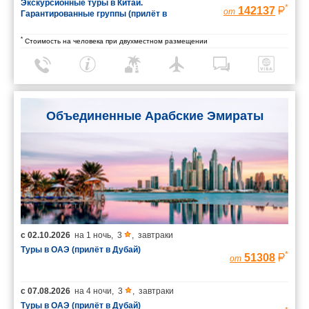
Экскурсионные туры в Китай.
*
142137
от
Гарантированные группы (прилёт в
Шанхай/вылет из Пекина)
*
Стоимость на человека при двухместном размещении
Объединенные Арабские Эмираты
с
02.10.2026
на
1 ночь
,
3
,
завтраки
Туры в ОАЭ (прилёт в Дубай)
*
51308
от
с
07.08.2026
на
4 ночи
,
3
,
завтраки
Туры в ОАЭ (прилёт в Дубай)