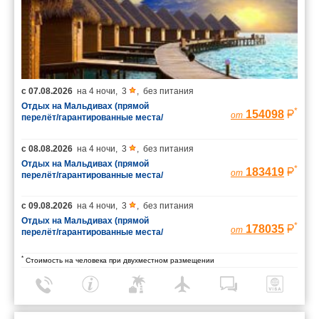
с
07.08.2026
на
4 ночи
,
3
,
без питания
Отдых на Мальдивах (прямой
*
154098
от
перелёт/гарантированные места/
багаж 23 кг)
с
08.08.2026
на
4 ночи
,
3
,
без питания
Отдых на Мальдивах (прямой
*
183419
от
перелёт/гарантированные места/
багаж 23 кг)
с
09.08.2026
на
4 ночи
,
3
,
без питания
Отдых на Мальдивах (прямой
*
178035
от
перелёт/гарантированные места/
багаж 23 кг)
*
Стоимость на человека при двухместном размещении