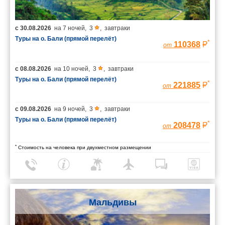
с
30.08.2026
на
7 ночей
,
3
,
завтраки
Туры на о. Бали (прямой перелёт)
*
110368
от
с
08.08.2026
на
10 ночей
,
3
,
завтраки
Туры на о. Бали (прямой перелёт)
*
221885
от
с
09.08.2026
на
9 ночей
,
3
,
завтраки
Туры на о. Бали (прямой перелёт)
*
208478
от
*
Стоимость на человека при двухместном размещении
Мальдивы