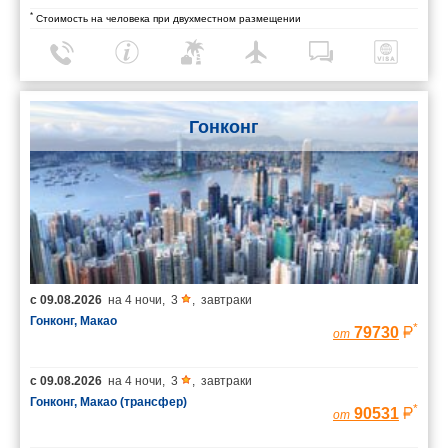
*
Стоимость на человека при двухместном размещении
Гонконг
с
09.08.2026
на
4 ночи
,
3
,
завтраки
Гонконг, Макао
*
79730
от
с
09.08.2026
на
4 ночи
,
3
,
завтраки
Гонконг, Макао (трансфер)
*
90531
от