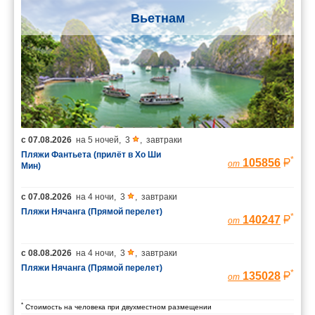
Вьетнам
с
07.08.2026
на
5 ночей
,
3
,
завтраки
Пляжи Фантьета (прилёт в Хо Ши
*
105856
от
Мин)
с
07.08.2026
на
4 ночи
,
3
,
завтраки
Пляжи Нячанга (Прямой перелет)
*
140247
от
с
08.08.2026
на
4 ночи
,
3
,
завтраки
Пляжи Нячанга (Прямой перелет)
*
135028
от
*
Стоимость на человека при двухместном размещении