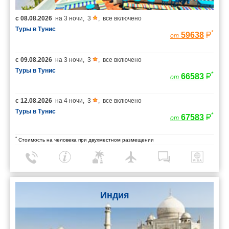
с
08.08.2026
на
3 ночи
,
3
,
все включено
Туры в Тунис
*
59638
от
с
09.08.2026
на
3 ночи
,
3
,
все включено
Туры в Тунис
*
66583
от
с
12.08.2026
на
4 ночи
,
3
,
все включено
Туры в Тунис
*
67583
от
*
Стоимость на человека при двухместном размещении
Индия