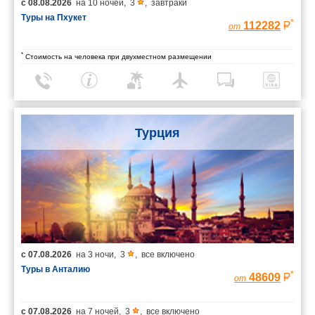
с
08.08.2026
на
10 ночей
,
3
,
завтраки
Туры на Пхукет
*
112282
от
*
Стоимость на человека при двухместном размещении
Турция
с
07.08.2026
на
3 ночи
,
3
,
все включено
Туры в Анталию
*
48609
от
с
07.08.2026
на
7 ночей
,
3
,
все включено