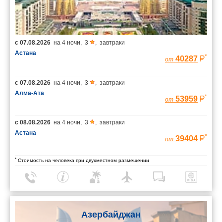
с
07.08.2026
на
4 ночи
,
3
,
завтраки
Астана
*
40287
от
с
07.08.2026
на
4 ночи
,
3
,
завтраки
Алма-Ата
*
53959
от
с
08.08.2026
на
4 ночи
,
3
,
завтраки
Астана
*
39404
от
*
Стоимость на человека при двухместном размещении
Азербайджан