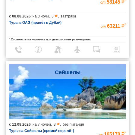
*
58145
от
с
08.08.2026
на
3 ночи
,
3
,
завтраки
Туры в ОАЭ (прилёт в Дубай)
*
63211
от
*
Стоимость на человека при двухместном размещении
Сейшелы
с
12.08.2026
на
7 ночей
,
3
,
без питания
Туры на Сейшелы (прямой перелёт)
*
165170
от