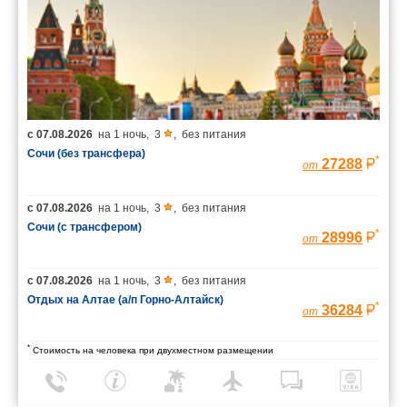
с
07.08.2026
на
1 ночь
,
3
,
без питания
Сочи (без трансфера)
*
27288
от
с
07.08.2026
на
1 ночь
,
3
,
без питания
Сочи (с трансфером)
*
28996
от
с
07.08.2026
на
1 ночь
,
3
,
без питания
Отдых на Алтае (а/п Горно-Алтайск)
*
36284
от
*
Стоимость на человека при двухместном размещении