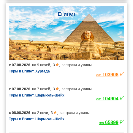
Египет
с
07.08.2026
на
9 ночей
,
3
,
завтраки и ужины
Туры в Египет. Хургада
*
103908
от
с
07.08.2026
на
7 ночей
,
3
,
завтраки и ужины
Туры в Египет. Шарм-эль-Шейх
*
104904
от
с
08.08.2026
на
2 ночи
,
3
,
завтраки и ужины
Туры в Египет. Шарм-эль-Шейх
*
65899
от