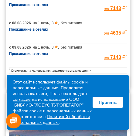
Проживание в отелях
*
7143
от
с
08.08.2026
на
1 ночь
,
3
,
без питания
Проживание в отелях
*
4635
от
с
09.08.2026
на
1 ночь
,
3
,
без питания
Проживание в отелях
*
7143
от
*
Стоимость на человека при двухместном размещении
Этот сайт использует файлы cookie и
персональные данные. Продолжая
использовать его, Пользователь дает
согласие
на использование ООО
Принять
Армения
"БИБЛИО-ГЛОБУС ТУРОПЕРАТОР"
файлов cookie и персональных данных
в соответствии с
Политикой обработки
персональных данных
.