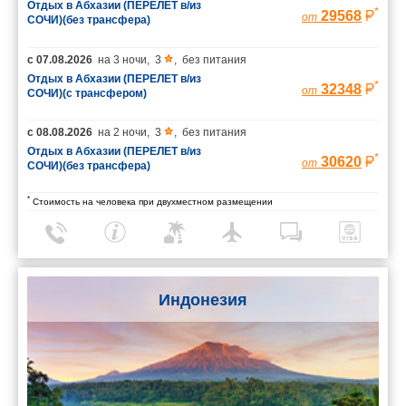
Отдых в Абхазии (ПЕРЕЛЕТ в/из
*
29568
от
СОЧИ)(без трансфера)
с
07.08.2026
на
3 ночи
,
3
,
без питания
Отдых в Абхазии (ПЕРЕЛЕТ в/из
*
32348
от
СОЧИ)(с трансфером)
с
08.08.2026
на
2 ночи
,
3
,
без питания
Отдых в Абхазии (ПЕРЕЛЕТ в/из
*
30620
от
СОЧИ)(без трансфера)
*
Стоимость на человека при двухместном размещении
Индонезия