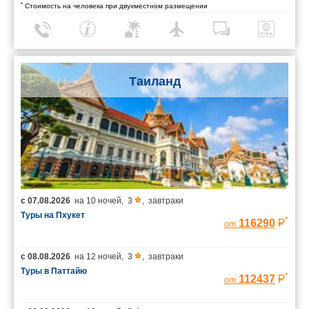
*
Стоимость на человека при двухместном размещении
Таиланд
с
07.08.2026
на
10 ночей
,
3
,
завтраки
Туры на Пхукет
*
116290
от
с
08.08.2026
на
12 ночей
,
3
,
завтраки
Туры в Паттайю
*
112437
от