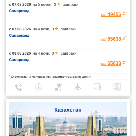
с
07.08.2026
на
5 ночей
,
3
,
завтраки
Самарканд
*
49456
от
с
07.08.2026
на
4 ночи
,
3
,
завтраки
Самарканд
*
65638
от
с
08.08.2026
на
4 ночи
,
3
,
завтраки
Самарканд
*
65638
от
*
Стоимость на человека при двухместном размещении
Казахстан