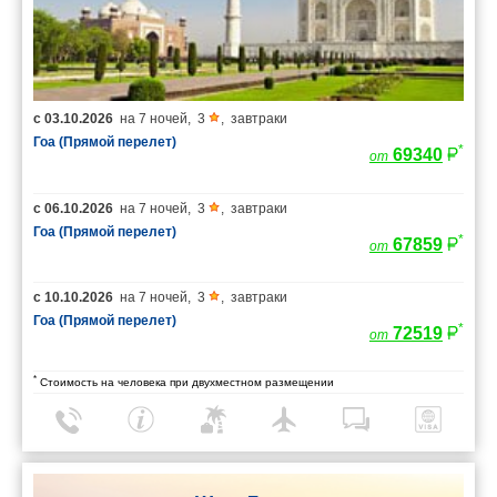
с
03.10.2026
на
7 ночей
,
3
,
завтраки
Гоа (Прямой перелет)
*
69340
от
с
06.10.2026
на
7 ночей
,
3
,
завтраки
Гоа (Прямой перелет)
*
67859
от
с
10.10.2026
на
7 ночей
,
3
,
завтраки
Гоа (Прямой перелет)
*
72519
от
*
Стоимость на человека при двухместном размещении