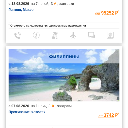
с
13.08.2026
на
7 ночей
,
3
,
завтраки
Гонконг, Макао
*
95252
от
*
Стоимость на человека при двухместном размещении
Филиппины
с
07.08.2026
на
1 ночь
,
3
,
завтраки
Проживание в отелях
*
3742
от