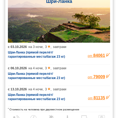
Шри-Ланка
с
03.10.2026
на
3 ночи
,
3
,
завтраки
Шри-Ланка (прямой перелёт/
*
84061
от
гарантированные места/багаж 23 кг)
с
06.10.2026
на
4 ночи
,
3
,
завтраки
Шри-Ланка (прямой перелёт/
*
79009
от
гарантированные места/багаж 23 кг)
с
13.10.2026
на
4 ночи
,
3
,
завтраки
Шри-Ланка (прямой перелёт/
*
81135
от
гарантированные места/багаж 23 кг)
*
Стоимость на человека при двухместном размещении