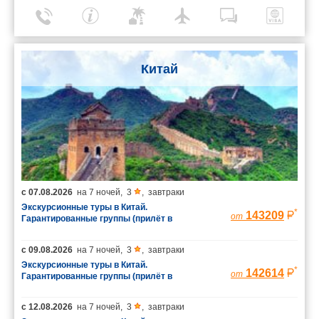
Китай
с
07.08.2026
на
7 ночей
,
3
,
завтраки
Экскурсионные туры в Китай.
*
143209
от
Гарантированные группы (прилёт в
Шанхай/вылет из Пекина)
с
09.08.2026
на
7 ночей
,
3
,
завтраки
Экскурсионные туры в Китай.
*
142614
от
Гарантированные группы (прилёт в
Шанхай/вылет из Пекина)
с
12.08.2026
на
7 ночей
,
3
,
завтраки