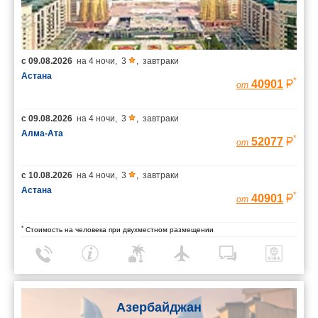
с
09.08.2026
на
4 ночи
,
3
,
завтраки
Астана
*
40901
от
с
09.08.2026
на
4 ночи
,
3
,
завтраки
Алма-Ата
*
52077
от
с
10.08.2026
на
4 ночи
,
3
,
завтраки
Астана
*
40901
от
*
Стоимость на человека при двухместном размещении
Азербайджан