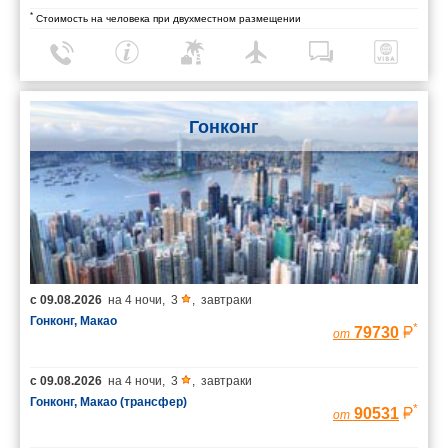
*
Стоимость на человека при двухместном размещении
Гонконг
с
09.08.2026
на
4 ночи
,
3
,
завтраки
Гонконг, Макао
*
79730
от
с
09.08.2026
на
4 ночи
,
3
,
завтраки
Гонконг, Макао (трансфер)
*
90531
от