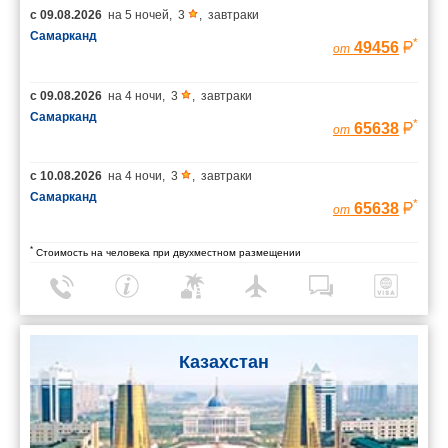
с
09.08.2026
на
5 ночей
,
3
,
завтраки
Самарканд
*
49456
от
с
09.08.2026
на
4 ночи
,
3
,
завтраки
Самарканд
*
65638
от
с
10.08.2026
на
4 ночи
,
3
,
завтраки
Самарканд
*
65638
от
*
Стоимость на человека при двухместном размещении
Казахстан