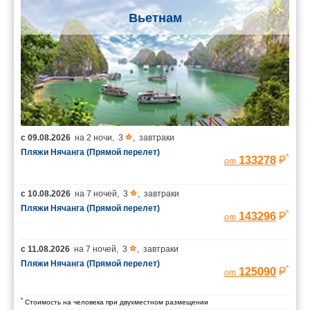
Вьетнам
с
09.08.2026
на
2 ночи
,
3
,
завтраки
Пляжи Нячанга (Прямой перелет)
*
133278
от
с
10.08.2026
на
7 ночей
,
3
,
завтраки
Пляжи Нячанга (Прямой перелет)
*
143296
от
с
11.08.2026
на
7 ночей
,
3
,
завтраки
Пляжи Нячанга (Прямой перелет)
*
125090
от
*
Стоимость на человека при двухместном размещении