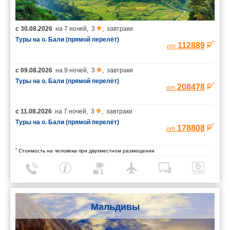
с
30.08.2026
на
7 ночей
,
3
,
завтраки
Туры на о. Бали (прямой перелёт)
*
112889
от
с
09.08.2026
на
9 ночей
,
3
,
завтраки
Туры на о. Бали (прямой перелёт)
*
208478
от
с
11.08.2026
на
7 ночей
,
3
,
завтраки
Туры на о. Бали (прямой перелёт)
*
178808
от
*
Стоимость на человека при двухместном размещении
Мальдивы