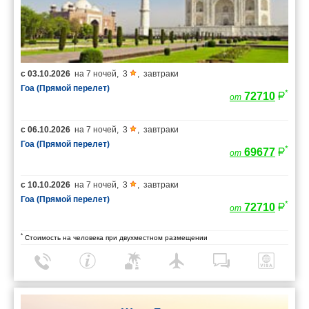
с
03.10.2026
на
7 ночей
,
3
,
завтраки
Гоа (Прямой перелет)
*
72710
от
с
06.10.2026
на
7 ночей
,
3
,
завтраки
Гоа (Прямой перелет)
*
69677
от
с
10.10.2026
на
7 ночей
,
3
,
завтраки
Гоа (Прямой перелет)
*
72710
от
*
Стоимость на человека при двухместном размещении