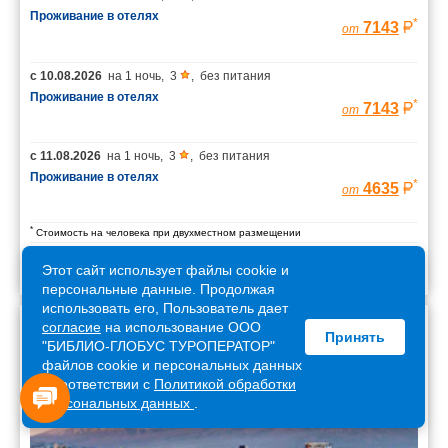
Проживание в отелях
*
7143
от
с
10.08.2026
на
1 ночь
,
3
,
без питания
Проживание в отелях
*
7143
от
с
11.08.2026
на
1 ночь
,
3
,
без питания
Проживание в отелях
*
4635
от
*
Стоимость на человека при двухместном размещении
Этот сайт использует файлы cookie и
персональные данные. Продолжая
использовать его, Пользователь дает
согласие
на использование ООО
Принять
Армения
"БИБЛИО-ГЛОБУС ТУРОПЕРАТОР"
файлов cookie и персональных данных
в соответствии с
Политикой обработки
персональных данных
.