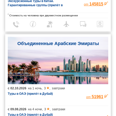
Экскурсионные туры в Китай.
*
145815
от
Гарантированные группы (прилёт в
Шанхай/вылет из Пекина)
*
Стоимость на человека при двухместном размещении
Объединенные Арабские Эмираты
с
02.10.2026
на
1 ночь
,
3
,
завтраки
Туры в ОАЭ (прилёт в Дубай)
*
51961
от
с
09.08.2026
на
4 ночи
,
3
,
завтраки
Туры в ОАЭ (прилёт в Дубай)