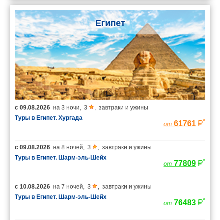
Египет
с
09.08.2026
на
3 ночи
,
3
,
завтраки и ужины
Туры в Египет. Хургада
*
61761
от
с
09.08.2026
на
8 ночей
,
3
,
завтраки и ужины
Туры в Египет. Шарм-эль-Шейх
*
77809
от
с
10.08.2026
на
7 ночей
,
3
,
завтраки и ужины
Туры в Египет. Шарм-эль-Шейх
*
76483
от