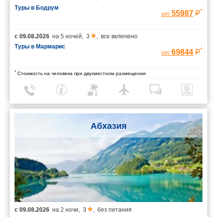
Туры в Бодрум
*
55987
от
с
09.08.2026
на
5 ночей
,
3
,
все включено
Туры в Мармарис
*
69844
от
*
Стоимость на человека при двухместном размещении
Абхазия
с
09.08.2026
на
2 ночи
,
3
,
без питания