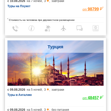
с
10.08.2026
на
7 ночей
,
3
,
завтраки
Туры на Пхукет
*
98799
от
*
Стоимость на человека при двухместном размещении
Турция
с
09.08.2026
на
5 ночей
,
3
,
завтраки
Туры в Анталию
*
48457
от
с
09.08.2026
на
5 ночей
,
3
,
без питания