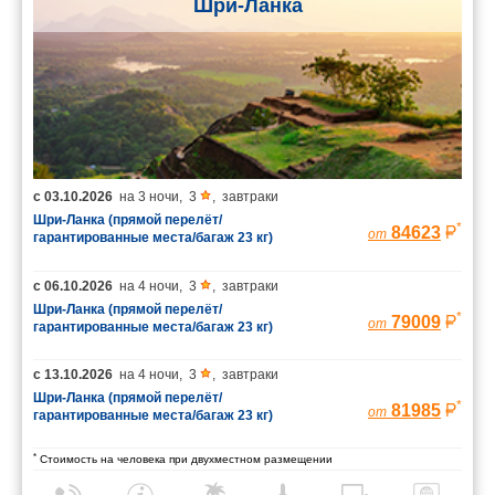
Шри-Ланка
с
03.10.2026
на
3 ночи
,
3
,
завтраки
Шри-Ланка (прямой перелёт/
*
84623
от
гарантированные места/багаж 23 кг)
с
06.10.2026
на
4 ночи
,
3
,
завтраки
Шри-Ланка (прямой перелёт/
*
79009
от
гарантированные места/багаж 23 кг)
с
13.10.2026
на
4 ночи
,
3
,
завтраки
Шри-Ланка (прямой перелёт/
*
81985
от
гарантированные места/багаж 23 кг)
*
Стоимость на человека при двухместном размещении