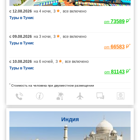
с
12.08.2026
на
4 ночи
,
3
,
все включено
Туры в Тунис
*
73589
от
с
09.08.2026
на
3 ночи
,
3
,
все включено
Туры в Тунис
*
66583
от
с
10.08.2026
на
6 ночей
,
3
,
все включено
Туры в Тунис
*
81143
от
*
Стоимость на человека при двухместном размещении
Индия