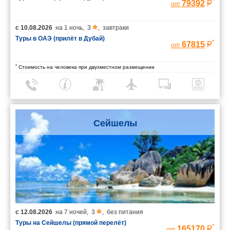
*
79392
от
с
10.08.2026
на
1 ночь
,
3
,
завтраки
Туры в ОАЭ (прилёт в Дубай)
*
67815
от
*
Стоимость на человека при двухместном размещении
Сейшелы
с
12.08.2026
на
7 ночей
,
3
,
без питания
Туры на Сейшелы (прямой перелёт)
*
165170
от