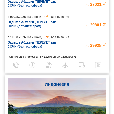
Отдых в Абхазии (ПЕРЕЛЕТ в/из
*
37021
от
СОЧИ)(без трансфера)
с
09.08.2026
на
2 ночи
,
3
,
без питания
Отдых в Абхазии (ПЕРЕЛЕТ в/из
*
39801
от
СОЧИ)(с трансфером)
с
10.08.2026
на
2 ночи
,
3
,
без питания
Отдых в Абхазии (ПЕРЕЛЕТ в/из
*
39928
от
СОЧИ)(без трансфера)
*
Стоимость на человека при двухместном размещении
Индонезия