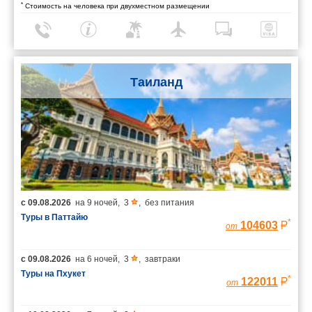
*
Стоимость на человека при двухместном размещении
Таиланд
с
09.08.2026
на
9 ночей
,
3
,
без питания
Туры в Паттайю
*
104603
от
с
09.08.2026
на
6 ночей
,
3
,
завтраки
Туры на Пхукет
*
122011
от