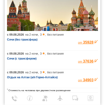
с
09.08.2026
на
2 ночи
,
3
,
без питания
Сочи (без трансфера)
*
35928
от
с
09.08.2026
на
2 ночи
,
3
,
без питания
Сочи (с трансфером)
*
37636
от
с
09.08.2026
на
2 ночи
,
3
,
без питания
Отдых на Алтае (а/п Горно-Алтайск)
*
34903
от
*
Стоимость на человека при двухместном размещении