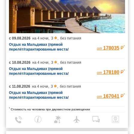
с
09.08.2026
на
4 ночи
,
3
,
без питания
Отдых на Мальдивах (прямой
*
178035
от
перелёт/гарантированные места/
багаж 23 кг)
с
10.08.2026
на
4 ночи
,
3
,
без питания
Отдых на Мальдивах (прямой
*
178180
от
перелёт/гарантированные места/
багаж 23 кг)
с
11.08.2026
на
4 ночи
,
3
,
без питания
Отдых на Мальдивах (прямой
*
167041
от
перелёт/гарантированные места/
багаж 23 кг)
*
Стоимость на человека при двухместном размещении