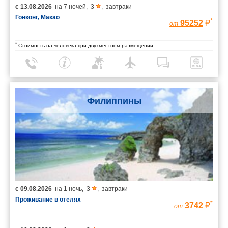
с
13.08.2026
на
7 ночей
,
3
,
завтраки
Гонконг, Макао
*
95252
от
*
Стоимость на человека при двухместном размещении
Филиппины
с
09.08.2026
на
1 ночь
,
3
,
завтраки
Проживание в отелях
*
3742
от