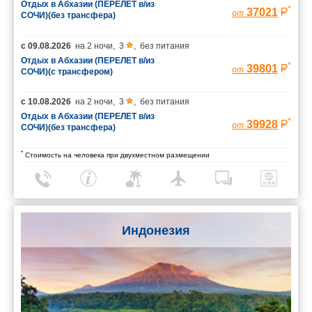
Отдых в Абхазии (ПЕРЕЛЕТ в/из
*
37021
от
СОЧИ)(без трансфера)
с
09.08.2026
на
2 ночи
,
3
,
без питания
Отдых в Абхазии (ПЕРЕЛЕТ в/из
*
39801
от
СОЧИ)(с трансфером)
с
10.08.2026
на
2 ночи
,
3
,
без питания
Отдых в Абхазии (ПЕРЕЛЕТ в/из
*
39928
от
СОЧИ)(без трансфера)
*
Стоимость на человека при двухместном размещении
Индонезия