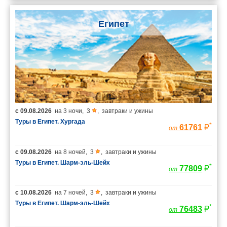
Египет
с
09.08.2026
на
3 ночи
,
3
,
завтраки и ужины
Туры в Египет. Хургада
*
61761
от
с
09.08.2026
на
8 ночей
,
3
,
завтраки и ужины
Туры в Египет. Шарм-эль-Шейх
*
77809
от
с
10.08.2026
на
7 ночей
,
3
,
завтраки и ужины
Туры в Египет. Шарм-эль-Шейх
*
76483
от