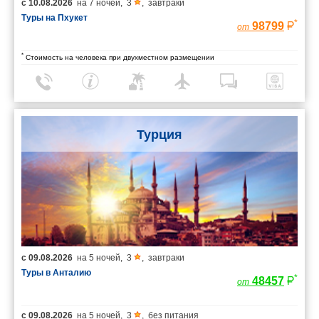
с
10.08.2026
на
7 ночей
,
3
,
завтраки
Туры на Пхукет
*
98799
от
*
Стоимость на человека при двухместном размещении
Турция
с
09.08.2026
на
5 ночей
,
3
,
завтраки
Туры в Анталию
*
48457
от
с
09.08.2026
на
5 ночей
,
3
,
без питания