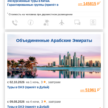
Экскурсионные туры в Китай.
*
145815
от
Гарантированные группы (прилёт в
Шанхай/вылет из Пекина)
*
Стоимость на человека при двухместном размещении
Объединенные Арабские Эмираты
с
02.10.2026
на
1 ночь
,
3
,
завтраки
Туры в ОАЭ (прилёт в Дубай)
*
51961
от
с
09.08.2026
на
4 ночи
,
3
,
завтраки
Туры в ОАЭ (прилёт в Дубай)