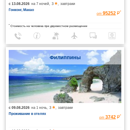
с
13.08.2026
на
7 ночей
,
3
,
завтраки
Гонконг, Макао
*
95252
от
*
Стоимость на человека при двухместном размещении
Филиппины
с
09.08.2026
на
1 ночь
,
3
,
завтраки
Проживание в отелях
*
3742
от