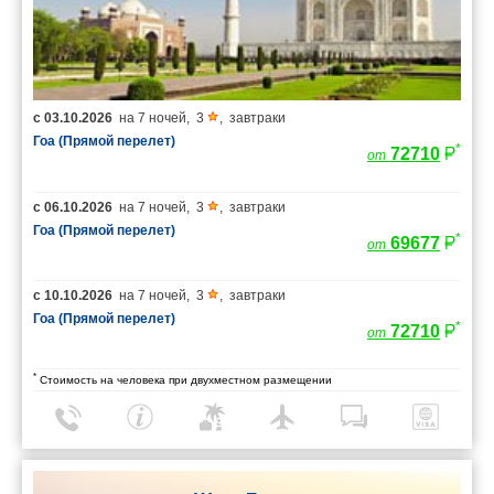
с
03.10.2026
на
7 ночей
,
3
,
завтраки
Гоа (Прямой перелет)
*
72710
от
с
06.10.2026
на
7 ночей
,
3
,
завтраки
Гоа (Прямой перелет)
*
69677
от
с
10.10.2026
на
7 ночей
,
3
,
завтраки
Гоа (Прямой перелет)
*
72710
от
*
Стоимость на человека при двухместном размещении