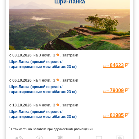
Шри-Ланка
с
03.10.2026
на
3 ночи
,
3
,
завтраки
Шри-Ланка (прямой перелёт/
*
84623
от
гарантированные места/багаж 23 кг)
с
06.10.2026
на
4 ночи
,
3
,
завтраки
Шри-Ланка (прямой перелёт/
*
79009
от
гарантированные места/багаж 23 кг)
с
13.10.2026
на
4 ночи
,
3
,
завтраки
Шри-Ланка (прямой перелёт/
*
81985
от
гарантированные места/багаж 23 кг)
*
Стоимость на человека при двухместном размещении