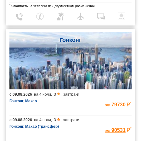
*
Стоимость на человека при двухместном размещении
Гонконг
с
09.08.2026
на
4 ночи
,
3
,
завтраки
Гонконг, Макао
*
79730
от
с
09.08.2026
на
4 ночи
,
3
,
завтраки
Гонконг, Макао (трансфер)
*
90531
от