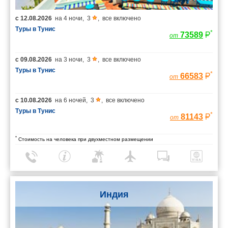
с
12.08.2026
на
4 ночи
,
3
,
все включено
Туры в Тунис
*
73589
от
с
09.08.2026
на
3 ночи
,
3
,
все включено
Туры в Тунис
*
66583
от
с
10.08.2026
на
6 ночей
,
3
,
все включено
Туры в Тунис
*
81143
от
*
Стоимость на человека при двухместном размещении
Индия