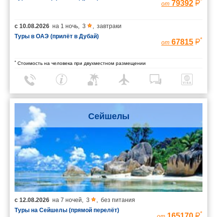
*
79392
от
с
10.08.2026
на
1 ночь
,
3
,
завтраки
Туры в ОАЭ (прилёт в Дубай)
*
67815
от
*
Стоимость на человека при двухместном размещении
Сейшелы
с
12.08.2026
на
7 ночей
,
3
,
без питания
Туры на Сейшелы (прямой перелёт)
*
165170
от