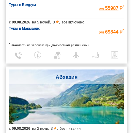
Туры в Бодрум
*
55987
от
с
09.08.2026
на
5 ночей
,
3
,
все включено
Туры в Мармарис
*
69844
от
*
Стоимость на человека при двухместном размещении
Абхазия
с
09.08.2026
на
2 ночи
,
3
,
без питания