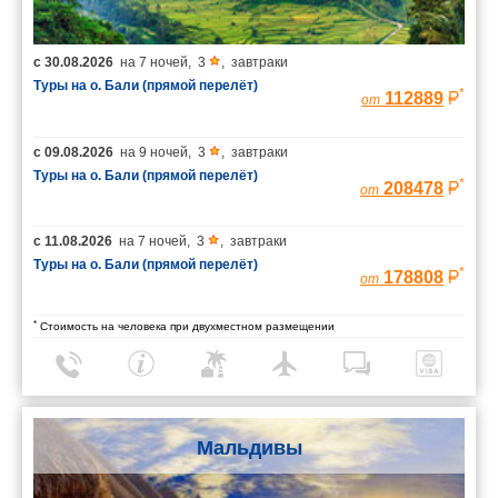
с
30.08.2026
на
7 ночей
,
3
,
завтраки
Туры на о. Бали (прямой перелёт)
*
112889
от
с
09.08.2026
на
9 ночей
,
3
,
завтраки
Туры на о. Бали (прямой перелёт)
*
208478
от
с
11.08.2026
на
7 ночей
,
3
,
завтраки
Туры на о. Бали (прямой перелёт)
*
178808
от
*
Стоимость на человека при двухместном размещении
Мальдивы