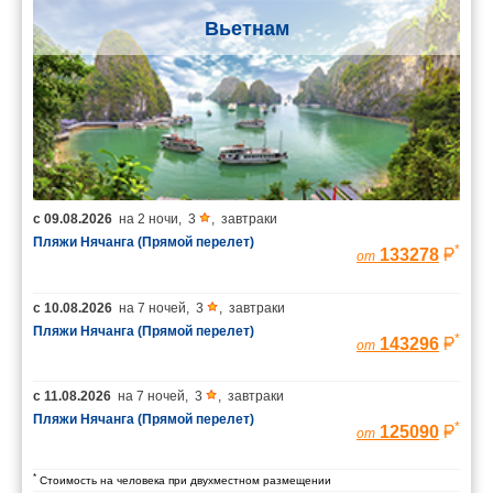
Вьетнам
с
09.08.2026
на
2 ночи
,
3
,
завтраки
Пляжи Нячанга (Прямой перелет)
*
133278
от
с
10.08.2026
на
7 ночей
,
3
,
завтраки
Пляжи Нячанга (Прямой перелет)
*
143296
от
с
11.08.2026
на
7 ночей
,
3
,
завтраки
Пляжи Нячанга (Прямой перелет)
*
125090
от
*
Стоимость на человека при двухместном размещении