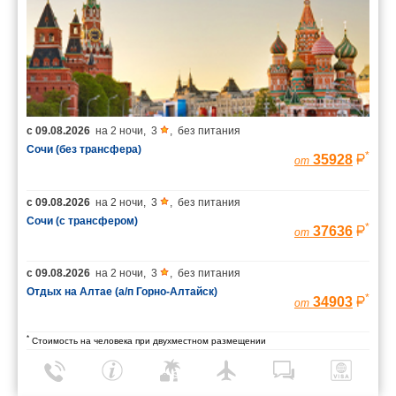
с
09.08.2026
на
2 ночи
,
3
,
без питания
Сочи (без трансфера)
*
35928
от
с
09.08.2026
на
2 ночи
,
3
,
без питания
Сочи (с трансфером)
*
37636
от
с
09.08.2026
на
2 ночи
,
3
,
без питания
Отдых на Алтае (а/п Горно-Алтайск)
*
34903
от
*
Стоимость на человека при двухместном размещении