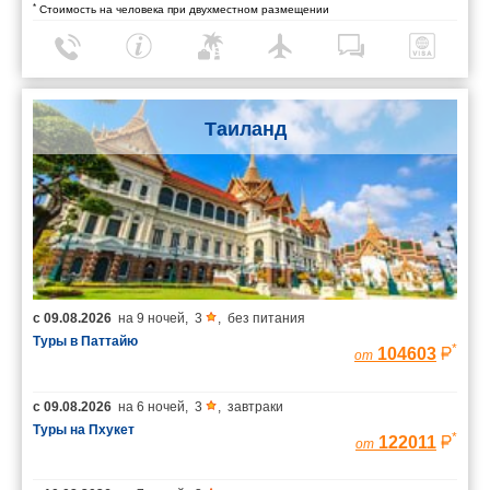
*
Стоимость на человека при двухместном размещении
Таиланд
с
09.08.2026
на
9 ночей
,
3
,
без питания
Туры в Паттайю
*
104603
от
с
09.08.2026
на
6 ночей
,
3
,
завтраки
Туры на Пхукет
*
122011
от