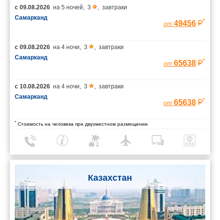
с
09.08.2026
на
5 ночей
,
3
,
завтраки
Самарканд
*
49456
от
с
09.08.2026
на
4 ночи
,
3
,
завтраки
Самарканд
*
65638
от
с
10.08.2026
на
4 ночи
,
3
,
завтраки
Самарканд
*
65638
от
*
Стоимость на человека при двухместном размещении
Казахстан