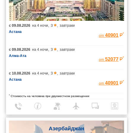
с
09.08.2026
на
4 ночи
,
3
,
завтраки
Астана
*
40901
от
с
09.08.2026
на
4 ночи
,
3
,
завтраки
Алма-Ата
*
52077
от
с
10.08.2026
на
4 ночи
,
3
,
завтраки
Астана
*
40901
от
*
Стоимость на человека при двухместном размещении
Азербайджан