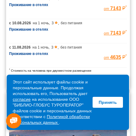
Проживание в отелях
*
7143
от
с
10.08.2026
на
1 ночь
,
3
,
без питания
Проживание в отелях
*
7143
от
с
11.08.2026
на
1 ночь
,
3
,
без питания
Проживание в отелях
*
4635
от
*
Стоимость на человека при двухместном размещении
Этот сайт использует файлы cookie и
персональные данные. Продолжая
использовать его, Пользователь дает
согласие
на использование ООО
Принять
Армения
"БИБЛИО-ГЛОБУС ТУРОПЕРАТОР"
файлов cookie и персональных данных
в соответствии с
Политикой обработки
персональных данных
.