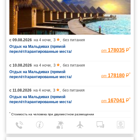
с
09.08.2026
на
4 ночи
,
3
,
без питания
Отдых на Мальдивах (прямой
*
178035
от
перелёт/гарантированные места/
багаж 23 кг)
с
10.08.2026
на
4 ночи
,
3
,
без питания
Отдых на Мальдивах (прямой
*
178180
от
перелёт/гарантированные места/
багаж 23 кг)
с
11.08.2026
на
4 ночи
,
3
,
без питания
Отдых на Мальдивах (прямой
*
167041
от
перелёт/гарантированные места/
багаж 23 кг)
*
Стоимость на человека при двухместном размещении