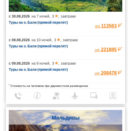
с
30.08.2026
на
7 ночей
,
3
,
завтраки
Туры на о. Бали (прямой перелёт)
*
113563
от
с
08.08.2026
на
10 ночей
,
3
,
завтраки
Туры на о. Бали (прямой перелёт)
*
221885
от
с
09.08.2026
на
9 ночей
,
3
,
завтраки
Туры на о. Бали (прямой перелёт)
*
208478
от
*
Стоимость на человека при двухместном размещении
Мальдивы