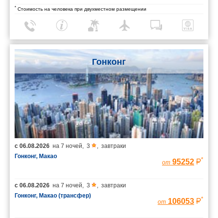
*
Стоимость на человека при двухместном размещении
Гонконг
с
06.08.2026
на
7 ночей
,
3
,
завтраки
Гонконг, Макао
*
95252
от
с
06.08.2026
на
7 ночей
,
3
,
завтраки
Гонконг, Макао (трансфер)
*
106053
от