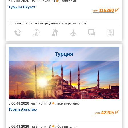
с
07.08.2026
на
10 ночей
,
3
,
завтраки
Туры на Пхукет
*
116290
от
*
Стоимость на человека при двухместном размещении
Турция
с
06.08.2026
на
4 ночи
,
3
,
все включено
Туры в Анталию
*
42205
от
с
06.08.2026
на
3 ночи
,
3
,
без питания