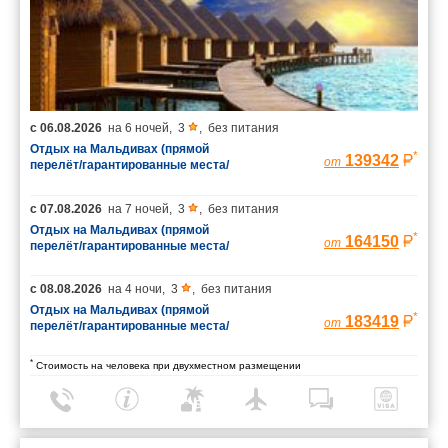
с
06.08.2026
на
6 ночей
,
3
,
без питания
Отдых на Мальдивах (прямой
*
139342
от
перелёт/гарантированные места/
багаж 23 кг)
с
07.08.2026
на
7 ночей
,
3
,
без питания
Отдых на Мальдивах (прямой
*
164150
от
перелёт/гарантированные места/
багаж 23 кг)
с
08.08.2026
на
4 ночи
,
3
,
без питания
Отдых на Мальдивах (прямой
*
183419
от
перелёт/гарантированные места/
багаж 23 кг)
*
Стоимость на человека при двухместном размещении