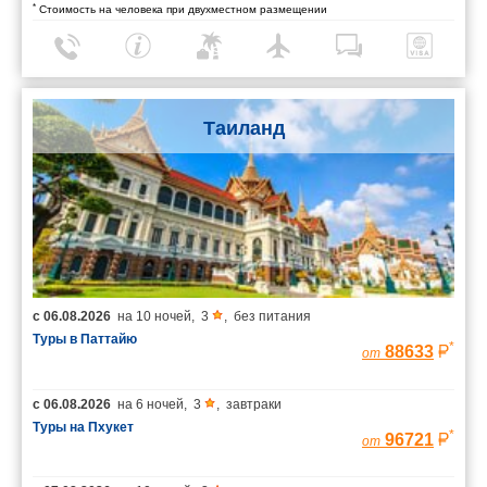
*
Стоимость на человека при двухместном размещении
Таиланд
с
06.08.2026
на
10 ночей
,
3
,
без питания
Туры в Паттайю
*
88633
от
с
06.08.2026
на
6 ночей
,
3
,
завтраки
Туры на Пхукет
*
96721
от