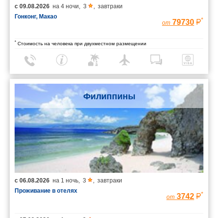
с
09.08.2026
на
4 ночи
,
3
,
завтраки
Гонконг, Макао
*
79730
от
*
Стоимость на человека при двухместном размещении
Филиппины
с
06.08.2026
на
1 ночь
,
3
,
завтраки
Проживание в отелях
*
3742
от