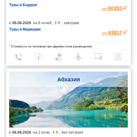
Туры в Бодрум
*
60353
от
с
06.08.2026
на
8 ночей
,
3
,
завтраки
Туры в Мармарис
*
63817
от
*
Стоимость на человека при двухместном размещении
Абхазия
с
06.08.2026
на
2 ночи
,
3
,
без питания