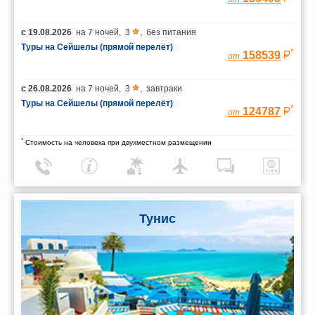
с
19.08.2026
на
7 ночей
,
3
,
без питания
Туры на Сейшелы (прямой перелёт)
*
158539
от
с
26.08.2026
на
7 ночей
,
3
,
завтраки
Туры на Сейшелы (прямой перелёт)
*
124787
от
*
Стоимость на человека при двухместном размещении
Тунис