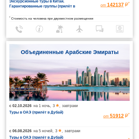
Экскурсионные туры в Китай.
*
142137
от
Гарантированные группы (прилёт в
Шанхай/вылет из Пекина)
*
Стоимость на человека при двухместном размещении
Объединенные Арабские Эмираты
с
02.10.2026
на
1 ночь
,
3
,
завтраки
Туры в ОАЭ (прилёт в Дубай)
*
51912
от
с
06.08.2026
на
5 ночей
,
3
,
завтраки
Туры в ОАЭ (прилёт в Дубай)