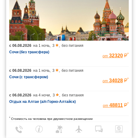
с
06.08.2026
на
1 ночь
,
3
,
без питания
Сочи (без трансфера)
*
32320
от
с
06.08.2026
на
1 ночь
,
3
,
без питания
Сочи (с трансфером)
*
34028
от
с
06.08.2026
на
4 ночи
,
3
,
без питания
Отдых на Алтае (а/п Горно-Алтайск)
*
48811
от
*
Стоимость на человека при двухместном размещении