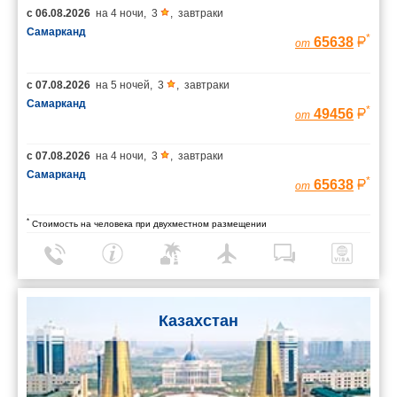
с
06.08.2026
на
4 ночи
,
3
,
завтраки
Самарканд
*
65638
от
с
07.08.2026
на
5 ночей
,
3
,
завтраки
Самарканд
*
49456
от
с
07.08.2026
на
4 ночи
,
3
,
завтраки
Самарканд
*
65638
от
*
Стоимость на человека при двухместном размещении
Казахстан