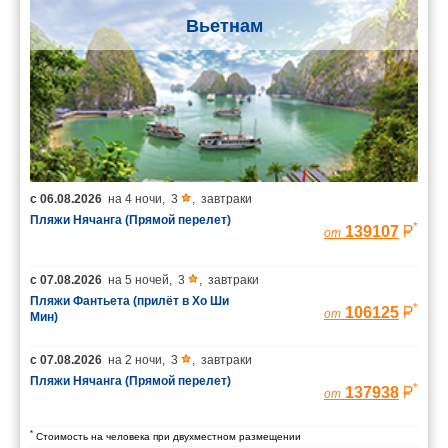
Вьетнам
с
06.08.2026
на
4 ночи
,
3
,
завтраки
Пляжи Нячанга (Прямой перелет)
*
139107
от
с
07.08.2026
на
5 ночей
,
3
,
завтраки
Пляжи Фантьета (прилёт в Хо Ши
*
106125
от
Мин)
с
07.08.2026
на
2 ночи
,
3
,
завтраки
Пляжи Нячанга (Прямой перелет)
*
137938
от
*
Стоимость на человека при двухместном размещении