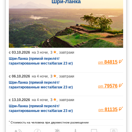
Шри-Ланка
с
03.10.2026
на
3 ночи
,
3
,
завтраки
Шри-Ланка (прямой перелёт/
*
84815
от
гарантированные места/багаж 23 кг)
с
06.10.2026
на
4 ночи
,
3
,
завтраки
Шри-Ланка (прямой перелёт/
*
79576
от
гарантированные места/багаж 23 кг)
с
13.10.2026
на
4 ночи
,
3
,
завтраки
Шри-Ланка (прямой перелёт/
*
81135
от
гарантированные места/багаж 23 кг)
*
Стоимость на человека при двухместном размещении