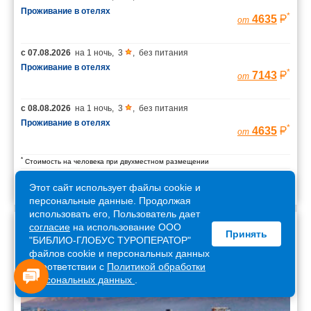
Проживание в отелях
*
4635
от
с
07.08.2026
на
1 ночь
,
3
,
без питания
Проживание в отелях
*
7143
от
с
08.08.2026
на
1 ночь
,
3
,
без питания
Проживание в отелях
*
4635
от
*
Стоимость на человека при двухместном размещении
Этот сайт использует файлы cookie и
персональные данные. Продолжая
использовать его, Пользователь дает
согласие
на использование ООО
Принять
Армения
"БИБЛИО-ГЛОБУС ТУРОПЕРАТОР"
файлов cookie и персональных данных
в соответствии с
Политикой обработки
персональных данных
.