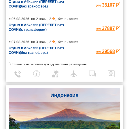
Отдых в Абхазии (ПЕРЕЛЕТ в/из
*
35107
от
СОЧИ)(без трансфера)
с
06.08.2026
на
2 ночи
,
3
,
без питания
Отдых в Абхазии (ПЕРЕЛЕТ в/из
*
37887
от
СОЧИ)(с трансфером)
с
07.08.2026
на
3 ночи
,
3
,
без питания
Отдых в Абхазии (ПЕРЕЛЕТ в/из
*
29568
от
СОЧИ)(без трансфера)
*
Стоимость на человека при двухместном размещении
Индонезия