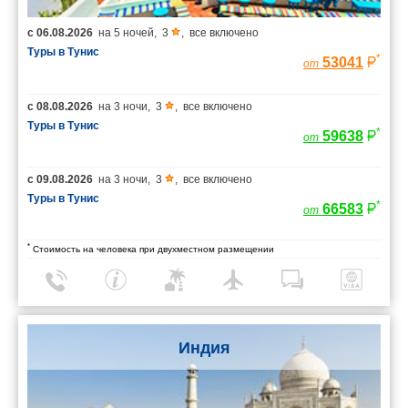
с
06.08.2026
на
5 ночей
,
3
,
все включено
Туры в Тунис
*
53041
от
с
08.08.2026
на
3 ночи
,
3
,
все включено
Туры в Тунис
*
59638
от
с
09.08.2026
на
3 ночи
,
3
,
все включено
Туры в Тунис
*
66583
от
*
Стоимость на человека при двухместном размещении
Индия