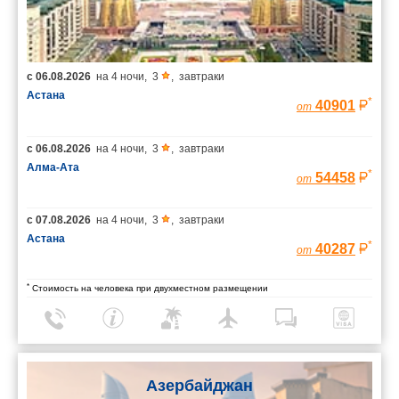
с
06.08.2026
на
4 ночи
,
3
,
завтраки
Астана
*
40901
от
с
06.08.2026
на
4 ночи
,
3
,
завтраки
Алма-Ата
*
54458
от
с
07.08.2026
на
4 ночи
,
3
,
завтраки
Астана
*
40287
от
*
Стоимость на человека при двухместном размещении
Азербайджан