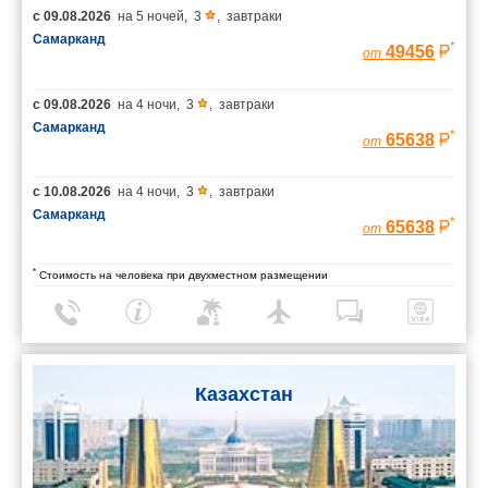
с
09.08.2026
на
5 ночей
,
3
,
завтраки
Самарканд
*
49456
от
с
09.08.2026
на
4 ночи
,
3
,
завтраки
Самарканд
*
65638
от
с
10.08.2026
на
4 ночи
,
3
,
завтраки
Самарканд
*
65638
от
*
Стоимость на человека при двухместном размещении
Казахстан