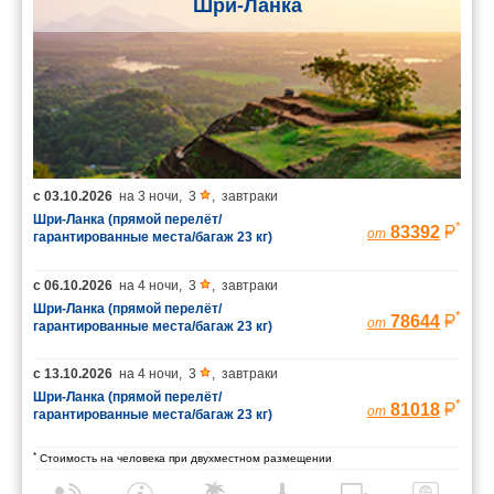
Шри-Ланка
с
03.10.2026
на
3 ночи
,
3
,
завтраки
Шри-Ланка (прямой перелёт/
*
83392
от
гарантированные места/багаж 23 кг)
с
06.10.2026
на
4 ночи
,
3
,
завтраки
Шри-Ланка (прямой перелёт/
*
78644
от
гарантированные места/багаж 23 кг)
с
13.10.2026
на
4 ночи
,
3
,
завтраки
Шри-Ланка (прямой перелёт/
*
81018
от
гарантированные места/багаж 23 кг)
*
Стоимость на человека при двухместном размещении