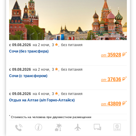
с
09.08.2026
на
2 ночи
,
3
,
без питания
Сочи (без трансфера)
*
35928
от
с
09.08.2026
на
2 ночи
,
3
,
без питания
Сочи (с трансфером)
*
37636
от
с
09.08.2026
на
4 ночи
,
3
,
без питания
Отдых на Алтае (а/п Горно-Алтайск)
*
43809
от
*
Стоимость на человека при двухместном размещении