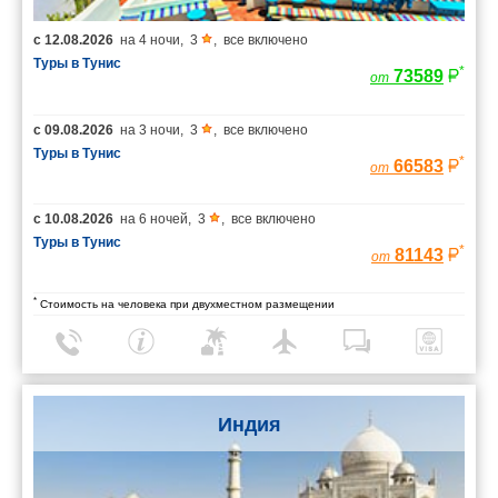
с
12.08.2026
на
4 ночи
,
3
,
все включено
Туры в Тунис
*
73589
от
с
09.08.2026
на
3 ночи
,
3
,
все включено
Туры в Тунис
*
66583
от
с
10.08.2026
на
6 ночей
,
3
,
все включено
Туры в Тунис
*
81143
от
*
Стоимость на человека при двухместном размещении
Индия