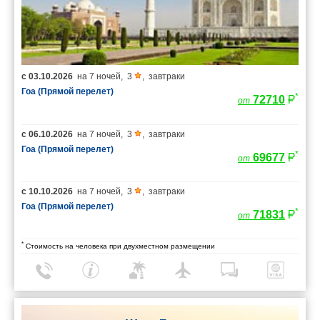
с
03.10.2026
на
7 ночей
,
3
,
завтраки
Гоа (Прямой перелет)
*
72710
от
с
06.10.2026
на
7 ночей
,
3
,
завтраки
Гоа (Прямой перелет)
*
69677
от
с
10.10.2026
на
7 ночей
,
3
,
завтраки
Гоа (Прямой перелет)
*
71831
от
*
Стоимость на человека при двухместном размещении