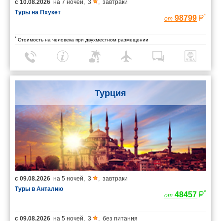
с
10.08.2026
на
7 ночей
,
3
,
завтраки
Туры на Пхукет
*
98799
от
*
Стоимость на человека при двухместном размещении
Турция
с
09.08.2026
на
5 ночей
,
3
,
завтраки
Туры в Анталию
*
48457
от
с
09.08.2026
на
5 ночей
,
3
,
без питания