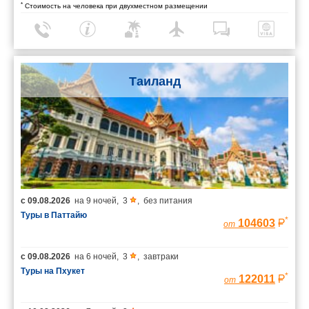
*
Стоимость на человека при двухместном размещении
Таиланд
с
09.08.2026
на
9 ночей
,
3
,
без питания
Туры в Паттайю
*
104603
от
с
09.08.2026
на
6 ночей
,
3
,
завтраки
Туры на Пхукет
*
122011
от