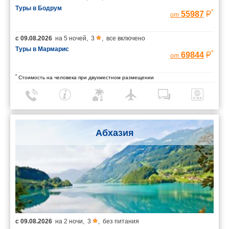
Туры в Бодрум
*
55987
от
с
09.08.2026
на
5 ночей
,
3
,
все включено
Туры в Мармарис
*
69844
от
*
Стоимость на человека при двухместном размещении
Абхазия
с
09.08.2026
на
2 ночи
,
3
,
без питания