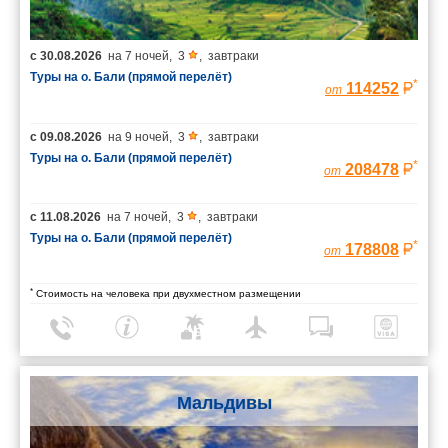
с
30.08.2026
на
7 ночей
,
3
,
завтраки
Туры на о. Бали (прямой перелёт)
*
114252
от
с
09.08.2026
на
9 ночей
,
3
,
завтраки
Туры на о. Бали (прямой перелёт)
*
208478
от
с
11.08.2026
на
7 ночей
,
3
,
завтраки
Туры на о. Бали (прямой перелёт)
*
178808
от
*
Стоимость на человека при двухместном размещении
Мальдивы