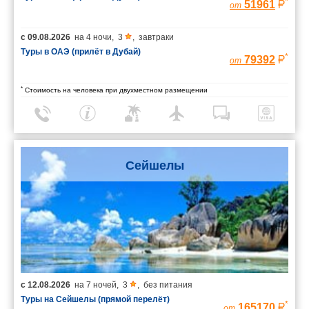
*
51961
от
с
09.08.2026
на
4 ночи
,
3
,
завтраки
Туры в ОАЭ (прилёт в Дубай)
*
79392
от
*
Стоимость на человека при двухместном размещении
Сейшелы
с
12.08.2026
на
7 ночей
,
3
,
без питания
Туры на Сейшелы (прямой перелёт)
*
165170
от