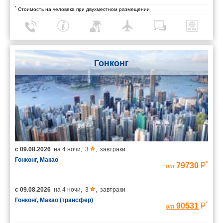
*
Стоимость на человека при двухместном размещении
Гонконг
с
09.08.2026
на
4 ночи
,
3
,
завтраки
Гонконг, Макао
*
79730
от
с
09.08.2026
на
4 ночи
,
3
,
завтраки
Гонконг, Макао (трансфер)
*
90531
от