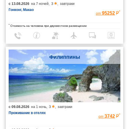
с
13.08.2026
на
7 ночей
,
3
,
завтраки
Гонконг, Макао
*
95252
от
*
Стоимость на человека при двухместном размещении
Филиппины
с
09.08.2026
на
1 ночь
,
3
,
завтраки
Проживание в отелях
*
3742
от