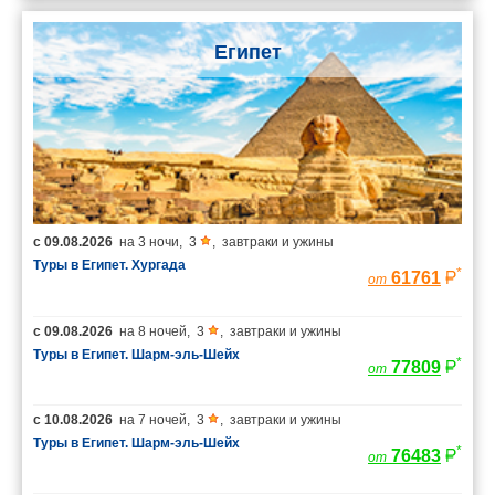
Египет
с
09.08.2026
на
3 ночи
,
3
,
завтраки и ужины
Туры в Египет. Хургада
*
61761
от
с
09.08.2026
на
8 ночей
,
3
,
завтраки и ужины
Туры в Египет. Шарм-эль-Шейх
*
77809
от
с
10.08.2026
на
7 ночей
,
3
,
завтраки и ужины
Туры в Египет. Шарм-эль-Шейх
*
76483
от