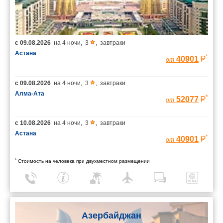
с
09.08.2026
на
4 ночи
,
3
,
завтраки
Астана
*
40901
от
с
09.08.2026
на
4 ночи
,
3
,
завтраки
Алма-Ата
*
52077
от
с
10.08.2026
на
4 ночи
,
3
,
завтраки
Астана
*
40901
от
*
Стоимость на человека при двухместном размещении
Азербайджан