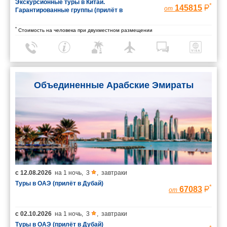
Экскурсионные туры в Китай.
*
145815
от
Гарантированные группы (прилёт в
Шанхай/вылет из Пекина)
*
Стоимость на человека при двухместном размещении
Объединенные Арабские Эмираты
с
12.08.2026
на
1 ночь
,
3
,
завтраки
Туры в ОАЭ (прилёт в Дубай)
*
67083
от
с
02.10.2026
на
1 ночь
,
3
,
завтраки
Туры в ОАЭ (прилёт в Дубай)