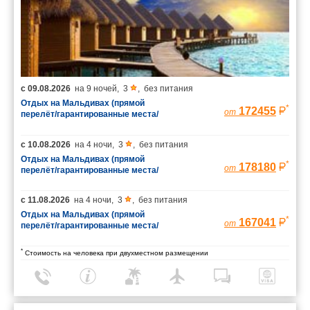
с
09.08.2026
на
9 ночей
,
3
,
без питания
Отдых на Мальдивах (прямой
*
172455
от
перелёт/гарантированные места/
багаж 23 кг)
с
10.08.2026
на
4 ночи
,
3
,
без питания
Отдых на Мальдивах (прямой
*
178180
от
перелёт/гарантированные места/
багаж 23 кг)
с
11.08.2026
на
4 ночи
,
3
,
без питания
Отдых на Мальдивах (прямой
*
167041
от
перелёт/гарантированные места/
багаж 23 кг)
*
Стоимость на человека при двухместном размещении