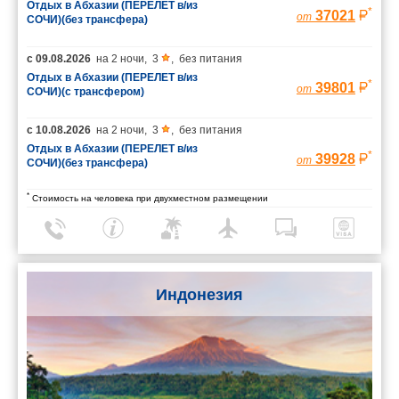
Отдых в Абхазии (ПЕРЕЛЕТ в/из
*
37021
от
СОЧИ)(без трансфера)
с
09.08.2026
на
2 ночи
,
3
,
без питания
Отдых в Абхазии (ПЕРЕЛЕТ в/из
*
39801
от
СОЧИ)(с трансфером)
с
10.08.2026
на
2 ночи
,
3
,
без питания
Отдых в Абхазии (ПЕРЕЛЕТ в/из
*
39928
от
СОЧИ)(без трансфера)
*
Стоимость на человека при двухместном размещении
Индонезия