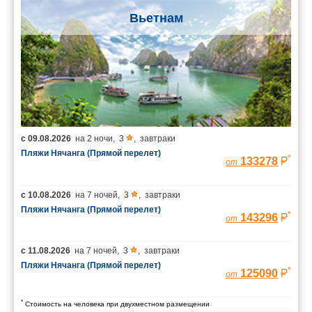
Вьетнам
с
09.08.2026
на
2 ночи
,
3
,
завтраки
Пляжи Нячанга (Прямой перелет)
*
133278
от
с
10.08.2026
на
7 ночей
,
3
,
завтраки
Пляжи Нячанга (Прямой перелет)
*
143296
от
с
11.08.2026
на
7 ночей
,
3
,
завтраки
Пляжи Нячанга (Прямой перелет)
*
125090
от
*
Стоимость на человека при двухместном размещении