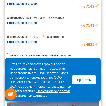
Проживание в отелях
*
7143
от
с
10.08.2026
на
1 ночь
,
3
,
без питания
Проживание в отелях
*
7143
от
с
11.08.2026
на
1 ночь
,
3
,
без питания
Проживание в отелях
*
4635
от
*
Стоимость на человека при двухместном размещении
Этот сайт использует файлы cookie и
персональные данные. Продолжая
использовать его, Пользователь дает
согласие
на использование ООО
Принять
Армения
"БИБЛИО-ГЛОБУС ТУРОПЕРАТОР"
файлов cookie и персональных данных
в соответствии с
Политикой обработки
персональных данных
.