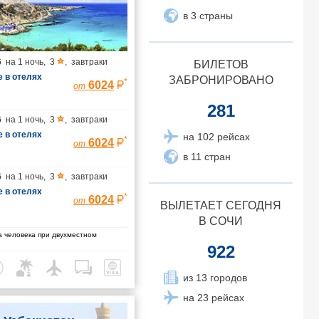
в 3 страны
6
на
1 ночь
,
3
,
завтраки
БИЛЕТОВ
 в отелях
ЗАБРОНИРОВАНО
*
6024
от
281
6
на
1 ночь
,
3
,
завтраки
 в отелях
на 102 рейсах
*
6024
от
в 11 стран
6
на
1 ночь
,
3
,
завтраки
 в отелях
*
6024
от
ВЫЛЕТАЕТ СЕГОДНЯ
В СОЧИ
 человека при двухместном
922
из 13 городов
на 23 рейсах