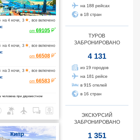
на 188 рейсах
в 18 стран
6
на
4 ночи
,
3
,
все включено
ис
*
69105
от
ТУРОВ
ЗАБРОНИРОВАНО
6
на
4 ночи
,
3
,
все включено
ис
4 131
*
66508
от
из 19 городов
6
на
3 ночи
,
3
,
все включено
на 181 рейсе
ис
*
66583
от
в 915 отелей
в 16 стран
 человека при двухместном
ЭКСКУРСИЙ
ЗАБРОНИРОВАНО
Кипр
1 351