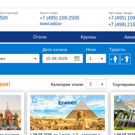
 бесплатный
Агентствам
Частным лицам
2500
+7 (495) 109-2500
+7 (495) 10
время работы
+7 (499) 21
Отели
Круизы
Авиа
Дата начала
Ночи
Туристы
ия!
Категория отеля:
Сортироват
Египет
ез питания
с
08.08.2026
на
2 ночи
,
3
,
завтраки и
с
08.08.202