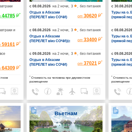
автраки
с
08.08.2026
на
2 ночи
,
3
,
без питания
с
30.08.202
Отдых в Абхазии
Туры на о.
*
*
44785
30620
т
от
(ПЕРЕЛЕТ в/из СОЧИ)
(прямой пе
(без трансфера)
автраки и
с
08.08.2026
на
2 ночи
,
3
,
без питания
с
08.08.202
Отдых в Абхазии
Туры на о.
*
33400
от
(ПЕРЕЛЕТ в/из СОЧИ)(с
(прямой пе
*
59161
т
трансфером)
все
с
09.08.2026
на
2 ночи
,
3
,
без питания
с
09.08.202
Отдых в Абхазии
Туры на о.
*
37021
от
(ПЕРЕЛЕТ в/из СОЧИ)
(прямой пе
*
64309
т
(без трансфера)
*
*
стном
Стоимость на человека при двухместном
Стоимость на
размещении
размещении
Вьетнам