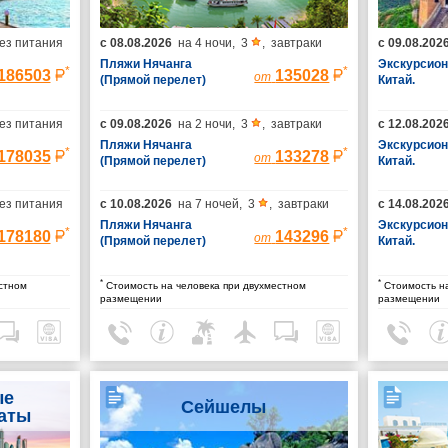
ез питания
с
08.08.2026
на
4 ночи
,
3
,
завтраки
с
09.08.202
Пляжи Нячанга
Экскурсион
*
*
186503
135028
от
(Прямой перелет)
Китай.
Гарантиро
группы (пр
ез питания
с
09.08.2026
на
2 ночи
,
3
,
завтраки
с
12.08.202
Шанхай/выл
Пекина)
Пляжи Нячанга
Экскурсион
*
*
178035
133278
от
(Прямой перелет)
Китай.
Гарантиро
группы (пр
ез питания
с
10.08.2026
на
7 ночей
,
3
,
завтраки
с
14.08.202
Шанхай/выл
Пляжи Нячанга
Пекина)
Экскурсион
*
*
178180
143296
от
(Прямой перелет)
Китай.
Гарантиро
группы (пр
*
*
стном
Стоимость на человека при двухместном
Стоимость на
Шанхай/выл
размещении
размещении
Пекина)
ые
Сейшелы
аты