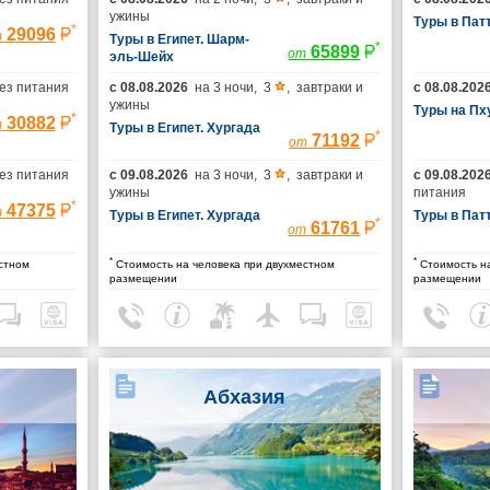
ужины
Туры в Пат
*
29096
т
Туры в Египет. Шарм-
*
65899
от
эль-Шейх
ез питания
с
08.08.2026
на
3 ночи
,
3
,
завтраки и
с
08.08.202
ужины
Туры на Пх
*
30882
т
Туры в Египет. Хургада
*
71192
от
ез питания
с
09.08.2026
на
3 ночи
,
3
,
завтраки и
с
09.08.202
ужины
питания
*
47375
т
Туры в Египет. Хургада
Туры в Пат
*
61761
от
*
*
стном
Стоимость на человека при двухместном
Стоимость на
размещении
размещении
Абхазия