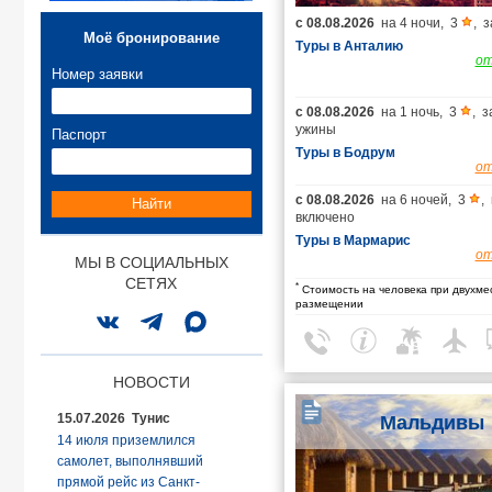
с
08.08.2026
на
4 ночи
,
3
,
з
Моё бронирование
Туры в Анталию
о
Номер заявки
с
08.08.2026
на
1 ночь
,
3
,
з
ужины
Паспорт
Туры в Бодрум
о
с
08.08.2026
на
6 ночей
,
3
,
Найти
включено
Туры в Мармарис
о
МЫ В СОЦИАЛЬНЫХ
СЕТЯХ
*
Стоимость на человека при двухме
размещении
НОВОСТИ
15.07.2026 Тунис
Мальдивы
14 июля приземлился
самолет, выполнявший
прямой рейс из Санкт-