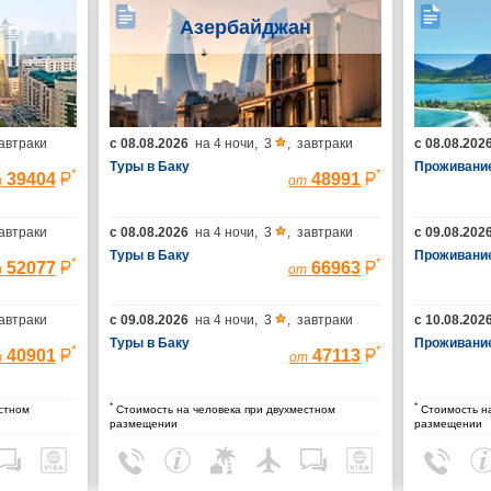
Азербайджан
автраки
с
08.08.2026
на
4 ночи
,
3
,
завтраки
с
08.08.202
Туры в Баку
Проживание
*
*
39404
48991
т
от
автраки
с
08.08.2026
на
4 ночи
,
3
,
завтраки
с
09.08.202
Туры в Баку
Проживание
*
*
52077
66963
т
от
автраки
с
09.08.2026
на
4 ночи
,
3
,
завтраки
с
10.08.202
Туры в Баку
Проживание
*
*
40901
47113
т
от
*
*
стном
Стоимость на человека при двухместном
Стоимость на
размещении
размещении