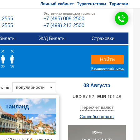
Личный кабинет
Турагентствам
Туристам
Экстренная поддержка туристов
9-2555
+7 (495) 009-2500
6-2555
+7 (499) 213-2500
билеты
Ж/Д Билеты
Страховки
Найти
36
36
Расширенный поиск
08 Августа
ь по:
USD
87.92
EUR
101.48
Таиланд
Пересчет валют
Способы оплаты
6
на
12 ночей
,
3
,
завтраки