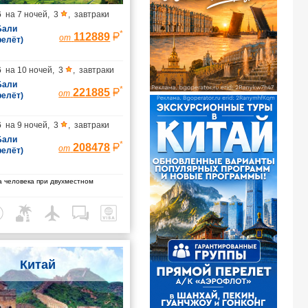
6
на
7 ночей
,
3
,
завтраки
 Бали
*
112889
от
релёт)
6
на
10 ночей
,
3
,
завтраки
 Бали
*
221885
от
релёт)
6
на
9 ночей
,
3
,
завтраки
 Бали
*
208478
от
релёт)
 человека при двухместном
Китай