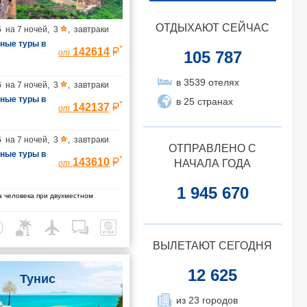
ОТДЫХАЮТ СЕЙЧАС
6
на
7 ночей
,
3
,
завтраки
ные туры в
*
142614
105 787
от
ванные
илёт в
в 3539 отелях
6
на
7 ночей
,
3
,
завтраки
ет из
ные туры в
в 25 странах
*
142137
от
ванные
илёт в
6
на
7 ночей
,
3
,
завтраки
ет из
ОТПРАВЛЕНО С
ные туры в
*
143610
НАЧАЛА ГОДА
от
ванные
илёт в
1 945 670
 человека при двухместном
ет из
ВЫЛЕТАЮТ СЕГОДНЯ
12 625
Тунис
из 23 городов