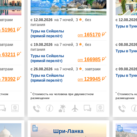
автраки
с
12.08.2026
на
7 ночей
,
3
,
без
с
12.08.202
питания
Туры в Тун
*
51961
т
Туры на Сейшелы
*
165170
от
(прямой перелёт)
автраки
с
19.08.2026
на
7 ночей
,
3
,
без
с
08.08.202
питания
Туры в Тун
*
63211
т
Туры на Сейшелы
*
166985
от
(прямой перелёт)
автраки
с
26.08.2026
на
7 ночей
,
3
,
завтраки
с
09.08.202
Туры на Сейшелы
Туры в Тун
*
*
79392
129945
т
от
(прямой перелёт)
*
*
стном
Стоимость на человека при двухместном
Стоимость на
размещении
размещении
Шри-Ланка