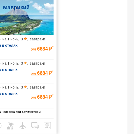
Маврикий
6
на
1 ночь
,
3
,
завтраки
 в отелях
*
6684
от
6
на
1 ночь
,
3
,
завтраки
 в отелях
*
6684
от
6
на
1 ночь
,
3
,
завтраки
 в отелях
*
6684
от
 человека при двухместном