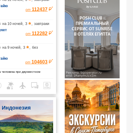
тайю
*
112437
от
6
на
10 ночей
,
3
,
завтраки
укет
*
112282
от
6
на
9 ночей
,
3
,
без
тайю
*
104603
от
 человека при двухместном
Индонезия