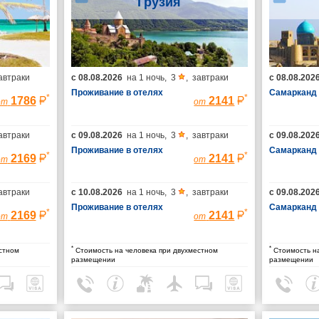
Грузия
автраки
с
08.08.2026
на
1 ночь
,
3
,
завтраки
с
08.08.202
Проживание в отелях
Самарканд
*
*
1786
2141
от
от
автраки
с
09.08.2026
на
1 ночь
,
3
,
завтраки
с
09.08.202
Проживание в отелях
Самарканд
*
*
2169
2141
от
от
автраки
с
10.08.2026
на
1 ночь
,
3
,
завтраки
с
09.08.202
Проживание в отелях
Самарканд
*
*
2169
2141
от
от
*
*
стном
Стоимость на человека при двухместном
Стоимость на
размещении
размещении