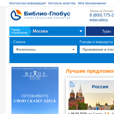
Контактная информация
Контроль качества
Моё бронирование
Звонок по России
8 (800) 775-
время работы
Город
Москва
Туры
отправления
Страна
Города и маршруты
Лучшие предложен
Россия
с
08.08.2026
на
2 ночи
,
3
,
б