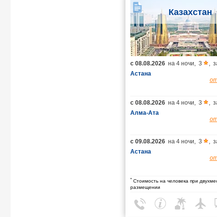
Казахстан
с
08.08.2026
на
4 ночи
,
3
,
з
Астана
о
с
08.08.2026
на
4 ночи
,
3
,
з
Алма-Ата
о
с
09.08.2026
на
4 ночи
,
3
,
з
Астана
о
*
Стоимость на человека при двухме
размещении