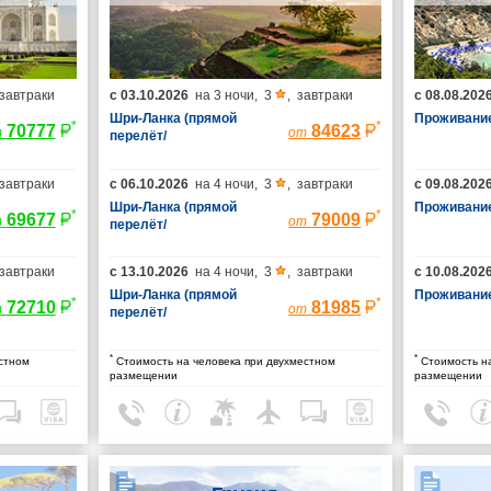
завтраки
с
03.10.2026
на
3 ночи
,
3
,
завтраки
с
08.08.202
Шри-Ланка (прямой
Проживание
*
*
70777
84623
т
от
перелёт/
гарантированные
места/багаж 23 кг)
завтраки
с
06.10.2026
на
4 ночи
,
3
,
завтраки
с
09.08.202
Шри-Ланка (прямой
Проживание
*
*
69677
79009
т
от
перелёт/
гарантированные
места/багаж 23 кг)
завтраки
с
13.10.2026
на
4 ночи
,
3
,
завтраки
с
10.08.202
Шри-Ланка (прямой
Проживание
*
*
72710
81985
т
от
перелёт/
гарантированные
места/багаж 23 кг)
*
*
стном
Стоимость на человека при двухместном
Стоимость на
размещении
размещении