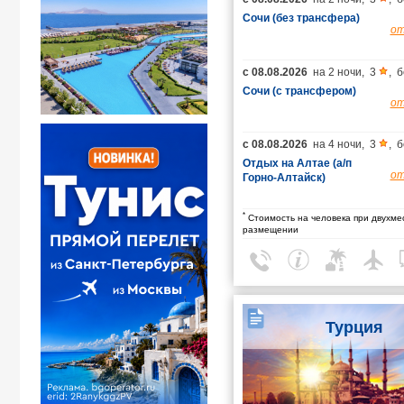
Сочи (без трансфера)
о
с
08.08.2026
на
2 ночи
,
3
,
б
Сочи (с трансфером)
о
с
08.08.2026
на
4 ночи
,
3
,
б
Отдых на Алтае (а/п
о
Горно-Алтайск)
*
Стоимость на человека при двухме
размещении
Турция