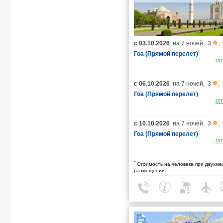
с
03.10.2026
на
7 ночей
,
3
,
Гоа (Прямой перелет)
о
с
06.10.2026
на
7 ночей
,
3
,
Гоа (Прямой перелет)
о
с
10.10.2026
на
7 ночей
,
3
,
Гоа (Прямой перелет)
о
*
Стоимость на человека при двухме
размещении