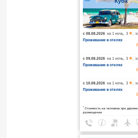
Куба
с
08.08.2026
на
1 ночь
,
3
,
з
Проживание в отелях
с
09.08.2026
на
1 ночь
,
3
,
з
Проживание в отелях
с
10.08.2026
на
1 ночь
,
3
,
з
Проживание в отелях
*
Стоимость на человека при двухме
размещении