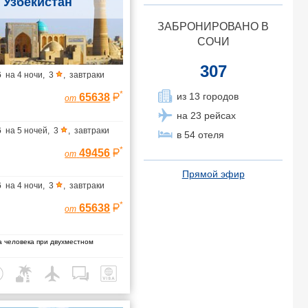
Узбекистан
ЗАБРОНИРОВАНО В
СОЧИ
307
6
на
4 ночи
,
3
,
завтраки
*
из 13 городов
65638
от
на 23 рейсах
6
на
5 ночей
,
3
,
завтраки
в 54 отеля
*
49456
от
Прямой эфир
6
на
4 ночи
,
3
,
завтраки
*
65638
от
 человека при двухместном