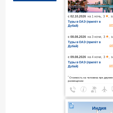
с
02.10.2026
на
1 ночь
,
3
,
з
Туры в ОАЭ (прилёт в
о
Дубай)
с
08.08.2026
на
3 ночи
,
3
,
з
Туры в ОАЭ (прилёт в
о
Дубай)
с
09.08.2026
на
4 ночи
,
3
,
з
Туры в ОАЭ (прилёт в
о
Дубай)
*
Стоимость на человека при двухме
размещении
Индия