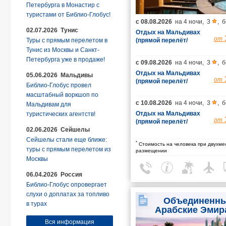
Петербурга в Монастир с
туристами от Библио-Глобус!
с
08.08.2026
на
4 ночи
,
3
,
б
02.07.2026 Тунис
Отдых на Мальдивах
от
Туры с прямым перелетом в
(прямой перелёт/
гарантированные
Тунис из Москвы и Санкт-
места/багаж 23 кг)
Петербурга уже в продаже!
с
09.08.2026
на
4 ночи
,
3
,
б
Отдых на Мальдивах
05.06.2026 Мальдивы
от
(прямой перелёт/
Библио-Глобус провел
гарантированные
масштабный воркшоп по
места/багаж 23 кг)
с
10.08.2026
на
4 ночи
,
3
,
б
Мальдивам для
Отдых на Мальдивах
туристических агентств!
от
(прямой перелёт/
02.06.2026 Сейшелы
гарантированные
места/багаж 23 кг)
Сейшелы стали еще ближе:
*
Стоимость на человека при двухме
туры с прямым перелетом из
размещении
Москвы
06.04.2026 Россия
Библио-Глобус опровергает
слухи о доплатах за топливо
Объединенн
в турах
Арабские Эмир
Вся информация