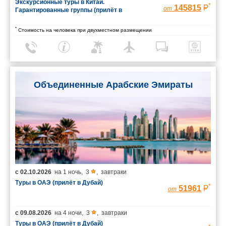
Экскурсионные туры в Китай.
*
145815
от
Гарантированные группы (прилёт в
Шанхай/вылет из Пекина)
*
Стоимость на человека при двухместном размещении
Объединенные Арабские Эмираты
с
02.10.2026
на
1 ночь
,
3
,
завтраки
Туры в ОАЭ (прилёт в Дубай)
*
51961
от
с
09.08.2026
на
4 ночи
,
3
,
завтраки
Туры в ОАЭ (прилёт в Дубай)