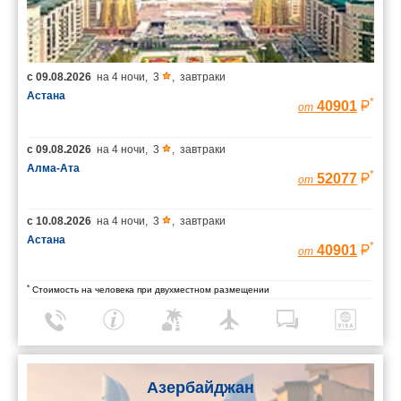
с
09.08.2026
на
4 ночи
,
3
,
завтраки
Астана
*
40901
от
с
09.08.2026
на
4 ночи
,
3
,
завтраки
Алма-Ата
*
52077
от
с
10.08.2026
на
4 ночи
,
3
,
завтраки
Астана
*
40901
от
*
Стоимость на человека при двухместном размещении
Азербайджан