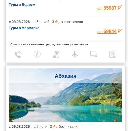
Туры в Бодрум
*
55987
от
с
09.08.2026
на
5 ночей
,
3
,
все включено
Туры в Мармарис
*
69844
от
*
Стоимость на человека при двухместном размещении
Абхазия
с
09.08.2026
на
2 ночи
,
3
,
без питания