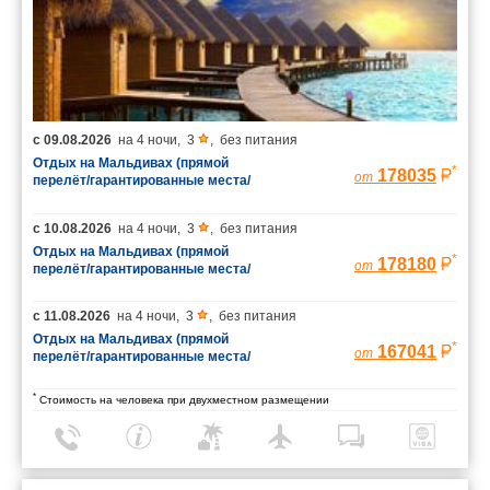
с
09.08.2026
на
4 ночи
,
3
,
без питания
Отдых на Мальдивах (прямой
*
178035
от
перелёт/гарантированные места/
багаж 23 кг)
с
10.08.2026
на
4 ночи
,
3
,
без питания
Отдых на Мальдивах (прямой
*
178180
от
перелёт/гарантированные места/
багаж 23 кг)
с
11.08.2026
на
4 ночи
,
3
,
без питания
Отдых на Мальдивах (прямой
*
167041
от
перелёт/гарантированные места/
багаж 23 кг)
*
Стоимость на человека при двухместном размещении