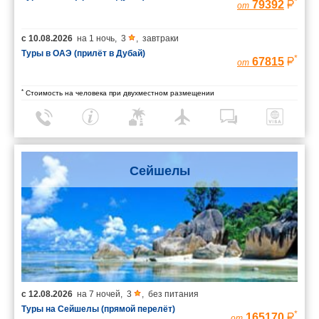
*
79392
от
с
10.08.2026
на
1 ночь
,
3
,
завтраки
Туры в ОАЭ (прилёт в Дубай)
*
67815
от
*
Стоимость на человека при двухместном размещении
Сейшелы
с
12.08.2026
на
7 ночей
,
3
,
без питания
Туры на Сейшелы (прямой перелёт)
*
165170
от