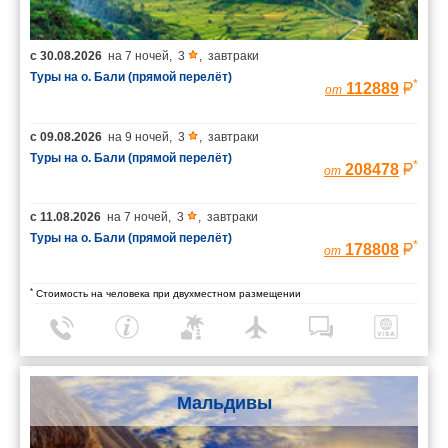
с
30.08.2026
на
7 ночей
,
3
,
завтраки
Туры на о. Бали (прямой перелёт)
*
112889
от
с
09.08.2026
на
9 ночей
,
3
,
завтраки
Туры на о. Бали (прямой перелёт)
*
208478
от
с
11.08.2026
на
7 ночей
,
3
,
завтраки
Туры на о. Бали (прямой перелёт)
*
178808
от
*
Стоимость на человека при двухместном размещении
Мальдивы