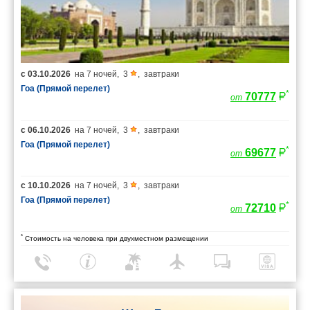
с
03.10.2026
на
7 ночей
,
3
,
завтраки
Гоа (Прямой перелет)
*
70777
от
с
06.10.2026
на
7 ночей
,
3
,
завтраки
Гоа (Прямой перелет)
*
69677
от
с
10.10.2026
на
7 ночей
,
3
,
завтраки
Гоа (Прямой перелет)
*
72710
от
*
Стоимость на человека при двухместном размещении