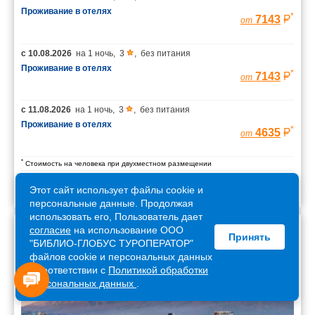
Проживание в отелях
*
7143
от
с
10.08.2026
на
1 ночь
,
3
,
без питания
Проживание в отелях
*
7143
от
с
11.08.2026
на
1 ночь
,
3
,
без питания
Проживание в отелях
*
4635
от
*
Стоимость на человека при двухместном размещении
Этот сайт использует файлы cookie и
персональные данные. Продолжая
использовать его, Пользователь дает
согласие
на использование ООО
Принять
Армения
"БИБЛИО-ГЛОБУС ТУРОПЕРАТОР"
файлов cookie и персональных данных
в соответствии с
Политикой обработки
персональных данных
.