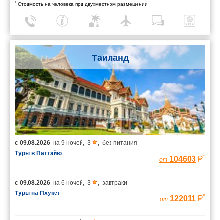
*
Стоимость на человека при двухместном размещении
Таиланд
с
09.08.2026
на
9 ночей
,
3
,
без питания
Туры в Паттайю
*
104603
от
с
09.08.2026
на
6 ночей
,
3
,
завтраки
Туры на Пхукет
*
122011
от