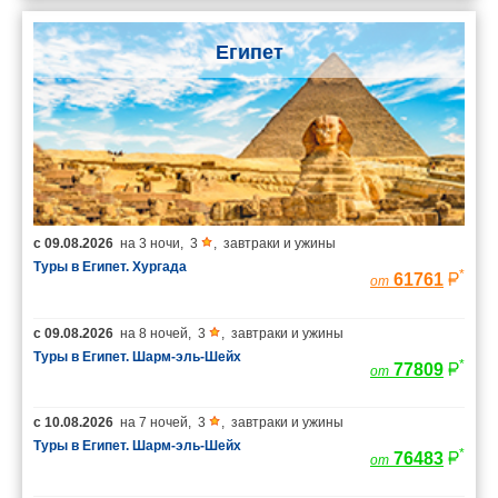
Египет
с
09.08.2026
на
3 ночи
,
3
,
завтраки и ужины
Туры в Египет. Хургада
*
61761
от
с
09.08.2026
на
8 ночей
,
3
,
завтраки и ужины
Туры в Египет. Шарм-эль-Шейх
*
77809
от
с
10.08.2026
на
7 ночей
,
3
,
завтраки и ужины
Туры в Египет. Шарм-эль-Шейх
*
76483
от