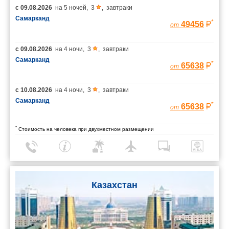
с
09.08.2026
на
5 ночей
,
3
,
завтраки
Самарканд
*
49456
от
с
09.08.2026
на
4 ночи
,
3
,
завтраки
Самарканд
*
65638
от
с
10.08.2026
на
4 ночи
,
3
,
завтраки
Самарканд
*
65638
от
*
Стоимость на человека при двухместном размещении
Казахстан