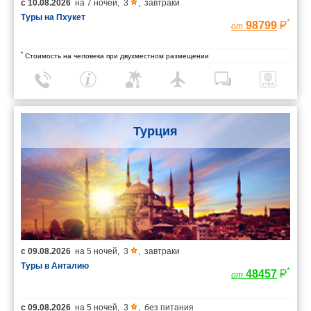
с
10.08.2026
на
7 ночей
,
3
,
завтраки
Туры на Пхукет
*
98799
от
*
Стоимость на человека при двухместном размещении
Турция
с
09.08.2026
на
5 ночей
,
3
,
завтраки
Туры в Анталию
*
48457
от
с
09.08.2026
на
5 ночей
,
3
,
без питания