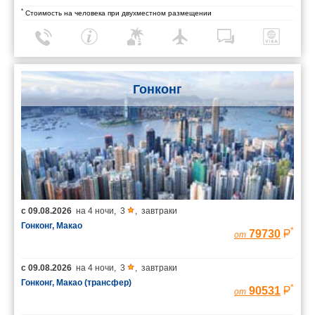
*
Стоимость на человека при двухместном размещении
Гонконг
с
09.08.2026
на
4 ночи
,
3
,
завтраки
Гонконг, Макао
*
79730
от
с
09.08.2026
на
4 ночи
,
3
,
завтраки
Гонконг, Макао (трансфер)
*
90531
от