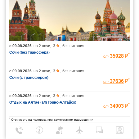
с
09.08.2026
на
2 ночи
,
3
,
без питания
Сочи (без трансфера)
*
35928
от
с
09.08.2026
на
2 ночи
,
3
,
без питания
Сочи (с трансфером)
*
37636
от
с
09.08.2026
на
2 ночи
,
3
,
без питания
Отдых на Алтае (а/п Горно-Алтайск)
*
34903
от
*
Стоимость на человека при двухместном размещении