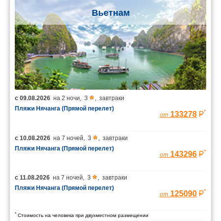
Вьетнам
с
09.08.2026
на
2 ночи
,
3
,
завтраки
Пляжи Нячанга (Прямой перелет)
*
133278
от
с
10.08.2026
на
7 ночей
,
3
,
завтраки
Пляжи Нячанга (Прямой перелет)
*
143296
от
с
11.08.2026
на
7 ночей
,
3
,
завтраки
Пляжи Нячанга (Прямой перелет)
*
125090
от
*
Стоимость на человека при двухместном размещении