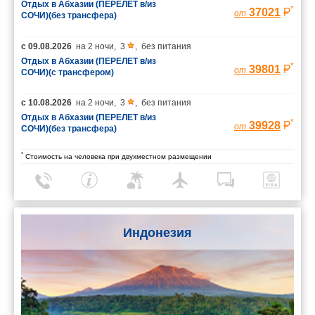
Отдых в Абхазии (ПЕРЕЛЕТ в/из
*
37021
от
СОЧИ)(без трансфера)
с
09.08.2026
на
2 ночи
,
3
,
без питания
Отдых в Абхазии (ПЕРЕЛЕТ в/из
*
39801
от
СОЧИ)(с трансфером)
с
10.08.2026
на
2 ночи
,
3
,
без питания
Отдых в Абхазии (ПЕРЕЛЕТ в/из
*
39928
от
СОЧИ)(без трансфера)
*
Стоимость на человека при двухместном размещении
Индонезия