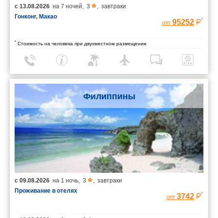
с
13.08.2026
на
7 ночей
,
3
,
завтраки
Гонконг, Макао
*
95252
от
*
Стоимость на человека при двухместном размещении
Филиппины
с
09.08.2026
на
1 ночь
,
3
,
завтраки
Проживание в отелях
*
3742
от