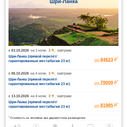
Шри-Ланка
с
03.10.2026
на
3 ночи
,
3
,
завтраки
Шри-Ланка (прямой перелёт/
*
84623
от
гарантированные места/багаж 23 кг)
с
06.10.2026
на
4 ночи
,
3
,
завтраки
Шри-Ланка (прямой перелёт/
*
79009
от
гарантированные места/багаж 23 кг)
с
13.10.2026
на
4 ночи
,
3
,
завтраки
Шри-Ланка (прямой перелёт/
*
81985
от
гарантированные места/багаж 23 кг)
*
Стоимость на человека при двухместном размещении