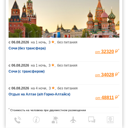
с
06.08.2026
на
1 ночь
,
3
,
без питания
Сочи (без трансфера)
*
32320
от
с
06.08.2026
на
1 ночь
,
3
,
без питания
Сочи (с трансфером)
*
34028
от
с
06.08.2026
на
4 ночи
,
3
,
без питания
Отдых на Алтае (а/п Горно-Алтайск)
*
48811
от
*
Стоимость на человека при двухместном размещении