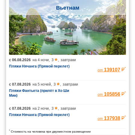
Вьетнам
с
06.08.2026
на
4 ночи
,
3
,
завтраки
Пляжи Нячанга (Прямой перелет)
*
139107
от
с
07.08.2026
на
5 ночей
,
3
,
завтраки
Пляжи Фантьета (прилёт в Хо Ши
*
105856
от
Мин)
с
07.08.2026
на
2 ночи
,
3
,
завтраки
Пляжи Нячанга (Прямой перелет)
*
137938
от
*
Стоимость на человека при двухместном размещении