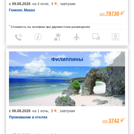
с
09.08.2026
на
4 ночи
,
3
,
завтраки
Гонконг, Макао
*
79730
от
*
Стоимость на человека при двухместном размещении
Филиппины
с
06.08.2026
на
1 ночь
,
3
,
завтраки
Проживание в отелях
*
3742
от