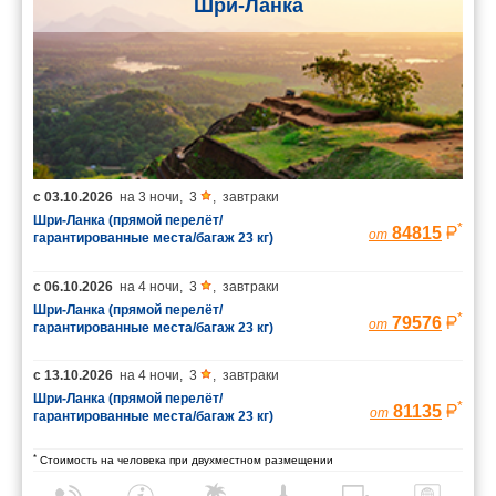
Шри-Ланка
с
03.10.2026
на
3 ночи
,
3
,
завтраки
Шри-Ланка (прямой перелёт/
*
84815
от
гарантированные места/багаж 23 кг)
с
06.10.2026
на
4 ночи
,
3
,
завтраки
Шри-Ланка (прямой перелёт/
*
79576
от
гарантированные места/багаж 23 кг)
с
13.10.2026
на
4 ночи
,
3
,
завтраки
Шри-Ланка (прямой перелёт/
*
81135
от
гарантированные места/багаж 23 кг)
*
Стоимость на человека при двухместном размещении