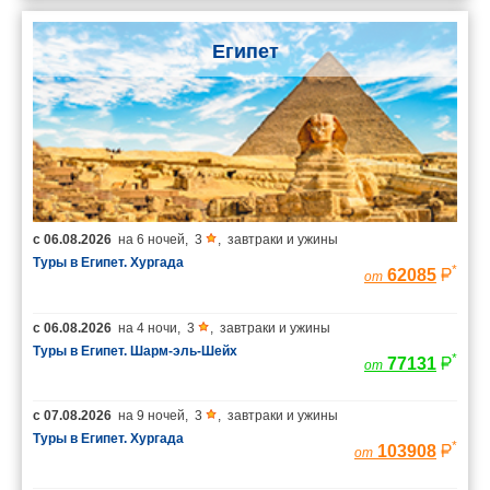
Египет
с
06.08.2026
на
6 ночей
,
3
,
завтраки и ужины
Туры в Египет. Хургада
*
62085
от
с
06.08.2026
на
4 ночи
,
3
,
завтраки и ужины
Туры в Египет. Шарм-эль-Шейх
*
77131
от
с
07.08.2026
на
9 ночей
,
3
,
завтраки и ужины
Туры в Египет. Хургада
*
103908
от