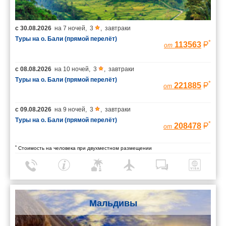
с
30.08.2026
на
7 ночей
,
3
,
завтраки
Туры на о. Бали (прямой перелёт)
*
113563
от
с
08.08.2026
на
10 ночей
,
3
,
завтраки
Туры на о. Бали (прямой перелёт)
*
221885
от
с
09.08.2026
на
9 ночей
,
3
,
завтраки
Туры на о. Бали (прямой перелёт)
*
208478
от
*
Стоимость на человека при двухместном размещении
Мальдивы