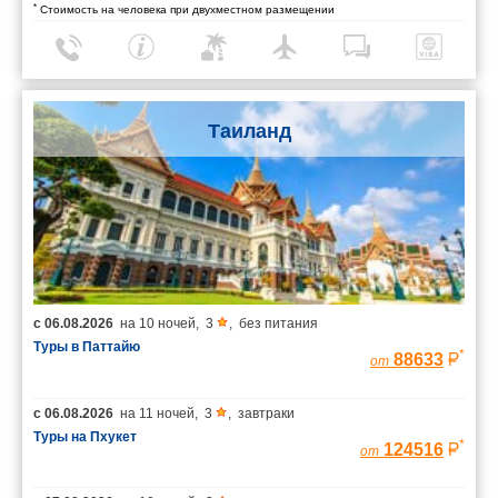
*
Стоимость на человека при двухместном размещении
Таиланд
с
06.08.2026
на
10 ночей
,
3
,
без питания
Туры в Паттайю
*
88633
от
с
06.08.2026
на
11 ночей
,
3
,
завтраки
Туры на Пхукет
*
124516
от