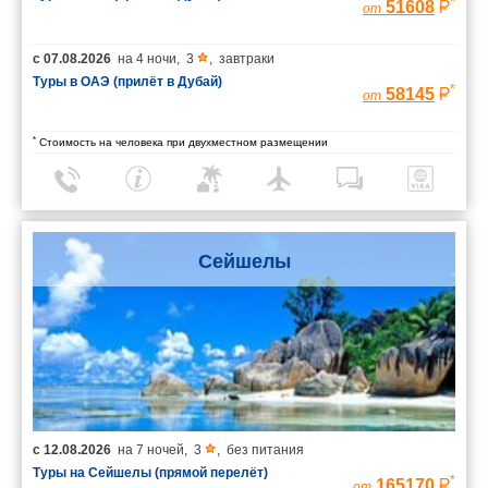
*
51608
от
с
07.08.2026
на
4 ночи
,
3
,
завтраки
Туры в ОАЭ (прилёт в Дубай)
*
58145
от
*
Стоимость на человека при двухместном размещении
Сейшелы
с
12.08.2026
на
7 ночей
,
3
,
без питания
Туры на Сейшелы (прямой перелёт)
*
165170
от