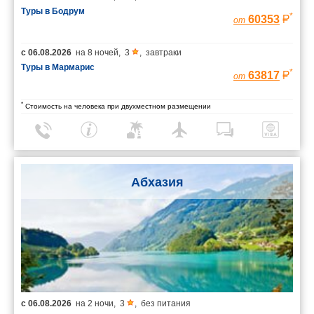
Туры в Бодрум
*
60353
от
с
06.08.2026
на
8 ночей
,
3
,
завтраки
Туры в Мармарис
*
63817
от
*
Стоимость на человека при двухместном размещении
Абхазия
с
06.08.2026
на
2 ночи
,
3
,
без питания