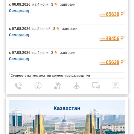
с
06.08.2026
на
4 ночи
,
3
,
завтраки
Самарканд
*
65638
от
с
07.08.2026
на
5 ночей
,
3
,
завтраки
Самарканд
*
49456
от
с
07.08.2026
на
4 ночи
,
3
,
завтраки
Самарканд
*
65638
от
*
Стоимость на человека при двухместном размещении
Казахстан