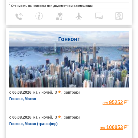
*
Стоимость на человека при двухместном размещении
Гонконг
с
06.08.2026
на
7 ночей
,
3
,
завтраки
Гонконг, Макао
*
95252
от
с
06.08.2026
на
7 ночей
,
3
,
завтраки
Гонконг, Макао (трансфер)
*
106053
от