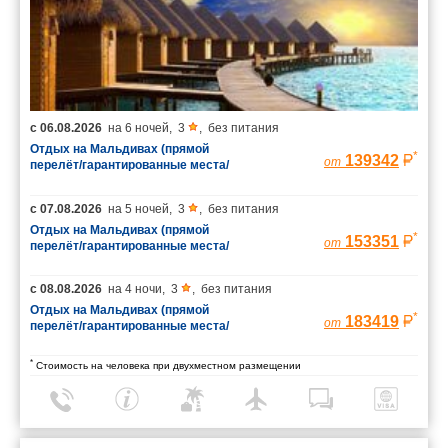
с
06.08.2026
на
6 ночей
,
3
,
без питания
Отдых на Мальдивах (прямой
*
139342
от
перелёт/гарантированные места/
багаж 23 кг)
с
07.08.2026
на
5 ночей
,
3
,
без питания
Отдых на Мальдивах (прямой
*
153351
от
перелёт/гарантированные места/
багаж 23 кг)
с
08.08.2026
на
4 ночи
,
3
,
без питания
Отдых на Мальдивах (прямой
*
183419
от
перелёт/гарантированные места/
багаж 23 кг)
*
Стоимость на человека при двухместном размещении