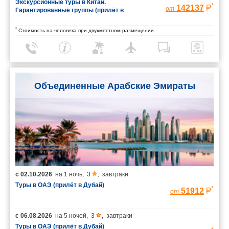
Экскурсионные туры в Китай.
*
142137
от
Гарантированные группы (прилёт в
Шанхай/вылет из Пекина)
*
Стоимость на человека при двухместном размещении
Объединенные Арабские Эмираты
с
02.10.2026
на
1 ночь
,
3
,
завтраки
Туры в ОАЭ (прилёт в Дубай)
*
51912
от
с
06.08.2026
на
5 ночей
,
3
,
завтраки
Туры в ОАЭ (прилёт в Дубай)