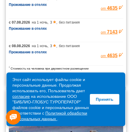
Проживание в отелях
*
4635
от
с
07.08.2026
на
1 ночь
,
3
,
без питания
Проживание в отелях
*
7143
от
с
08.08.2026
на
1 ночь
,
3
,
без питания
Проживание в отелях
*
4635
от
*
Стоимость на человека при двухместном размещении
Этот сайт использует файлы cookie и
персональные данные. Продолжая
использовать его, Пользователь дает
согласие
на использование ООО
Принять
Армения
"БИБЛИО-ГЛОБУС ТУРОПЕРАТОР"
файлов cookie и персональных данных
в соответствии с
Политикой обработки
персональных данных
.