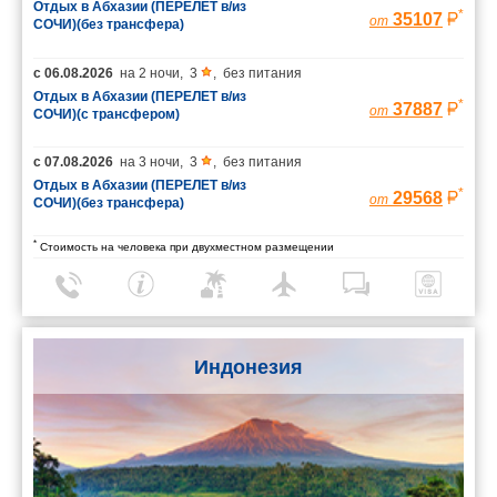
Отдых в Абхазии (ПЕРЕЛЕТ в/из
*
35107
от
СОЧИ)(без трансфера)
с
06.08.2026
на
2 ночи
,
3
,
без питания
Отдых в Абхазии (ПЕРЕЛЕТ в/из
*
37887
от
СОЧИ)(с трансфером)
с
07.08.2026
на
3 ночи
,
3
,
без питания
Отдых в Абхазии (ПЕРЕЛЕТ в/из
*
29568
от
СОЧИ)(без трансфера)
*
Стоимость на человека при двухместном размещении
Индонезия