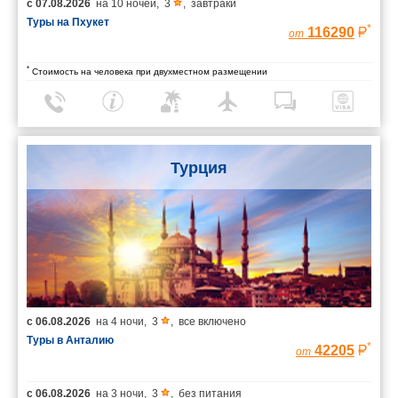
с
07.08.2026
на
10 ночей
,
3
,
завтраки
Туры на Пхукет
*
116290
от
*
Стоимость на человека при двухместном размещении
Турция
с
06.08.2026
на
4 ночи
,
3
,
все включено
Туры в Анталию
*
42205
от
с
06.08.2026
на
3 ночи
,
3
,
без питания