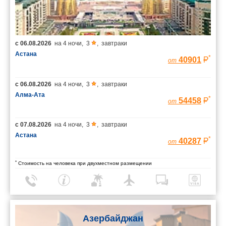
с
06.08.2026
на
4 ночи
,
3
,
завтраки
Астана
*
40901
от
с
06.08.2026
на
4 ночи
,
3
,
завтраки
Алма-Ата
*
54458
от
с
07.08.2026
на
4 ночи
,
3
,
завтраки
Астана
*
40287
от
*
Стоимость на человека при двухместном размещении
Азербайджан