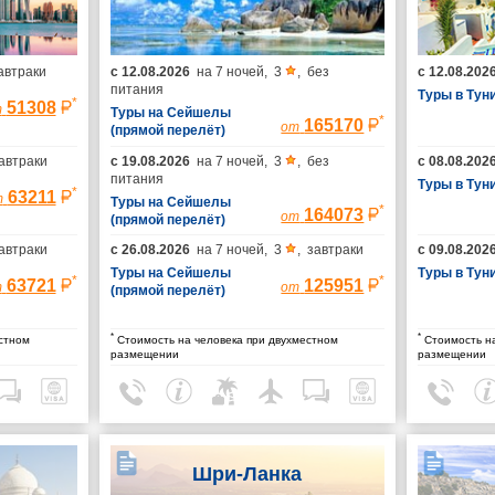
автраки
с
12.08.2026
на
7 ночей
,
3
,
без
с
12.08.202
питания
Туры в Тун
*
51308
т
Туры на Сейшелы
*
165170
от
(прямой перелёт)
автраки
с
19.08.2026
на
7 ночей
,
3
,
без
с
08.08.202
питания
Туры в Тун
*
63211
т
Туры на Сейшелы
*
164073
от
(прямой перелёт)
автраки
с
26.08.2026
на
7 ночей
,
3
,
завтраки
с
09.08.202
Туры на Сейшелы
Туры в Тун
*
*
63721
125951
т
от
(прямой перелёт)
*
*
стном
Стоимость на человека при двухместном
Стоимость на
размещении
размещении
Шри-Ланка