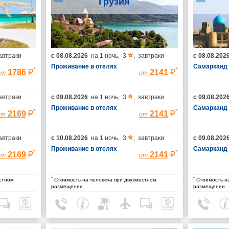
Грузия
автраки
с
08.08.2026
на
1 ночь
,
3
,
завтраки
с
08.08.202
Проживание в отелях
Самарканд
*
*
1786
2141
от
от
автраки
с
09.08.2026
на
1 ночь
,
3
,
завтраки
с
09.08.202
Проживание в отелях
Самарканд
*
*
2169
2141
от
от
автраки
с
10.08.2026
на
1 ночь
,
3
,
завтраки
с
09.08.202
Проживание в отелях
Самарканд
*
*
2169
2141
от
от
*
*
стном
Стоимость на человека при двухместном
Стоимость на
размещении
размещении