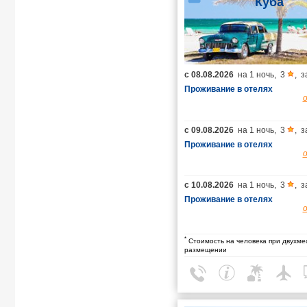
Куба
с
08.08.2026
на
1 ночь
,
3
,
з
Проживание в отелях
с
09.08.2026
на
1 ночь
,
3
,
з
Проживание в отелях
с
10.08.2026
на
1 ночь
,
3
,
з
Проживание в отелях
*
Стоимость на человека при двухме
размещении