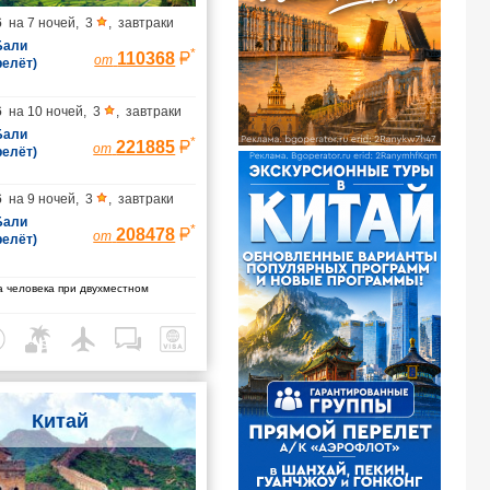
6
на
7 ночей
,
3
,
завтраки
 Бали
*
110368
от
релёт)
6
на
10 ночей
,
3
,
завтраки
 Бали
*
221885
от
релёт)
6
на
9 ночей
,
3
,
завтраки
 Бали
*
208478
от
релёт)
 человека при двухместном
Китай