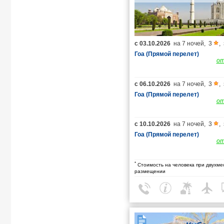
с
03.10.2026
на
7 ночей
,
3
,
Гоа (Прямой перелет)
о
с
06.10.2026
на
7 ночей
,
3
,
Гоа (Прямой перелет)
о
с
10.10.2026
на
7 ночей
,
3
,
Гоа (Прямой перелет)
о
*
Стоимость на человека при двухме
размещении