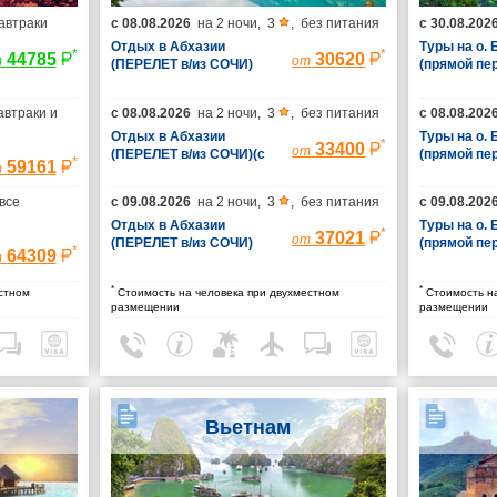
автраки
с
08.08.2026
на
2 ночи
,
3
,
без питания
с
30.08.202
Отдых в Абхазии
Туры на о.
*
*
44785
30620
т
от
(ПЕРЕЛЕТ в/из СОЧИ)
(прямой пе
(без трансфера)
автраки и
с
08.08.2026
на
2 ночи
,
3
,
без питания
с
08.08.202
Отдых в Абхазии
Туры на о.
*
33400
от
(ПЕРЕЛЕТ в/из СОЧИ)(с
(прямой пе
*
59161
т
трансфером)
все
с
09.08.2026
на
2 ночи
,
3
,
без питания
с
09.08.202
Отдых в Абхазии
Туры на о.
*
37021
от
(ПЕРЕЛЕТ в/из СОЧИ)
(прямой пе
*
64309
т
(без трансфера)
*
*
стном
Стоимость на человека при двухместном
Стоимость на
размещении
размещении
Вьетнам