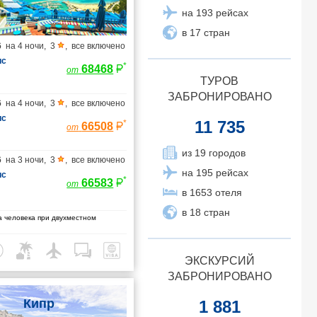
на 193 рейсах
в 17 стран
6
на
4 ночи
,
3
,
все включено
ис
*
68468
от
ТУРОВ
ЗАБРОНИРОВАНО
6
на
4 ночи
,
3
,
все включено
ис
11 735
*
66508
от
из 19 городов
6
на
3 ночи
,
3
,
все включено
на 195 рейсах
ис
*
66583
от
в 1653 отеля
в 18 стран
 человека при двухместном
ЭКСКУРСИЙ
ЗАБРОНИРОВАНО
Кипр
1 881