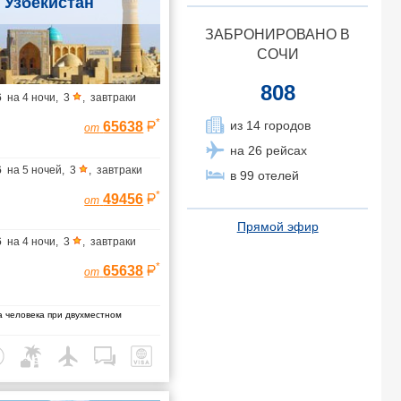
Узбекистан
ЗАБРОНИРОВАНО В
СОЧИ
808
6
на
4 ночи
,
3
,
завтраки
*
из 14 городов
65638
от
на 26 рейсах
6
на
5 ночей
,
3
,
завтраки
в 99 отелей
*
49456
от
Прямой эфир
6
на
4 ночи
,
3
,
завтраки
*
65638
от
 человека при двухместном