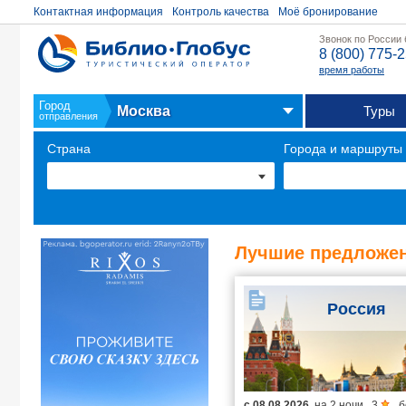
Контактная информация
Контроль качества
Моё бронирование
Звонок по России
8 (800) 775-
время работы
Город
Москва
Туры
отправления
Страна
Города и маршруты
Лучшие предложен
Россия
с
08.08.2026
на
2 ночи
,
3
,
б