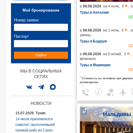
с
08.08.2026
на
4 ночи
,
3
,
з
Моё бронирование
Туры в Анталию
о
Номер заявки
с
08.08.2026
на
1 ночь
,
3
,
з
ужины
Паспорт
Туры в Бодрум
о
с
08.08.2026
на
6 ночей
,
3
,
Найти
включено
Туры в Мармарис
о
МЫ В СОЦИАЛЬНЫХ
СЕТЯХ
*
Стоимость на человека при двухме
размещении
НОВОСТИ
15.07.2026 Тунис
Мальдивы
14 июля приземлился
самолет, выполнявший
прямой рейс из Санкт-