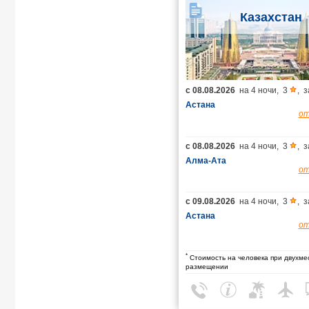
Казахстан
с
08.08.2026
на
4 ночи
,
3
,
з
Астана
о
с
08.08.2026
на
4 ночи
,
3
,
з
Алма-Ата
о
с
09.08.2026
на
4 ночи
,
3
,
з
Астана
о
*
Стоимость на человека при двухме
размещении