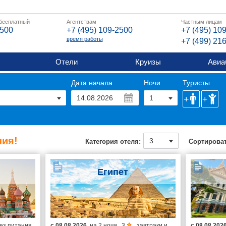
 бесплатный
Агентствам
Частным лицам
2500
+7 (495) 109-2500
+7 (495) 10
время работы
+7 (499) 21
Отели
Круизы
Авиа
Дата начала
Ночи
Туристы
ия!
Категория отеля:
Сортироват
Египет
ез питания
с
08.08.2026
на
2 ночи
,
3
,
завтраки и
с
08.08.202