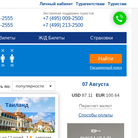
Личный кабинет
Турагентствам
Туристам
Экстренная поддержка туристов
9-2555
+7 (495) 009-2500
6-2555
+7 (499) 213-2500
билеты
Ж/Д Билеты
Страховки
Найти
36
36
Расширенный поиск
07 Августа
ь по:
USD
87.11
EUR
100.64
Таиланд
Пересчет валют
Способы оплаты
6
на
12 ночей
,
3
,
завтраки