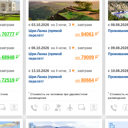
завтраки
с
03.10.2026
на
3 ночи
,
3
,
завтраки
с
08.08.202
Шри-Ланка (прямой
Проживание
*
*
70777
84061
т
от
перелёт/
гарантированные
места/багаж 23 кг)
завтраки
с
06.10.2026
на
4 ночи
,
3
,
завтраки
с
09.08.202
Шри-Ланка (прямой
Проживание
*
*
68948
79009
т
от
перелёт/
гарантированные
места/багаж 23 кг)
завтраки
с
13.10.2026
на
4 ночи
,
3
,
завтраки
с
10.08.202
Шри-Ланка (прямой
Проживание
*
*
72519
80664
т
от
перелёт/
гарантированные
места/багаж 23 кг)
*
*
стном
Стоимость на человека при двухместном
Стоимость на
размещении
размещении