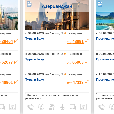
Азербайджан
автраки
с
08.08.2026
на
4 ночи
,
3
,
завтраки
с
08.08.202
Туры в Баку
Проживание
*
*
39404
48991
т
от
автраки
с
08.08.2026
на
4 ночи
,
3
,
завтраки
с
09.08.202
Туры в Баку
Проживание
*
*
52077
66963
т
от
автраки
с
09.08.2026
на
4 ночи
,
3
,
завтраки
с
10.08.202
Туры в Баку
Проживание
*
*
40901
47113
т
от
*
*
стном
Стоимость на человека при двухместном
Стоимость на
размещении
размещении