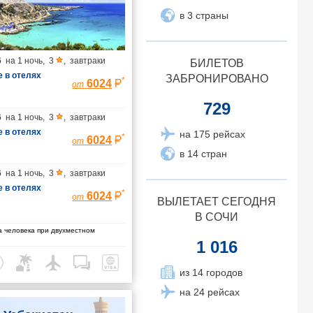
в 3 страны
6
на
1 ночь
,
3
,
завтраки
БИЛЕТОВ
 в отелях
ЗАБРОНИРОВАНО
*
6024
от
729
6
на
1 ночь
,
3
,
завтраки
 в отелях
на 175 рейсах
*
6024
от
в 14 стран
6
на
1 ночь
,
3
,
завтраки
 в отелях
*
6024
от
ВЫЛЕТАЕТ СЕГОДНЯ
В СОЧИ
 человека при двухместном
1 016
из 14 городов
на 24 рейсах