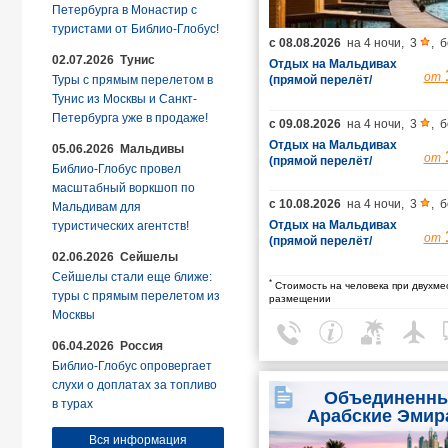
Петербурга в Монастир с
туристами от Библио-Глобус!
с
08.08.2026
на
4 ночи
,
3
,
б
02.07.2026 Тунис
Отдых на Мальдивах
от
Туры с прямым перелетом в
(прямой перелёт/
гарантированные
Тунис из Москвы и Санкт-
места/багаж 23 кг)
Петербурга уже в продаже!
с
09.08.2026
на
4 ночи
,
3
,
б
Отдых на Мальдивах
05.06.2026 Мальдивы
от
(прямой перелёт/
Библио-Глобус провел
гарантированные
масштабный воркшоп по
места/багаж 23 кг)
с
10.08.2026
на
4 ночи
,
3
,
б
Мальдивам для
Отдых на Мальдивах
туристических агентств!
от
(прямой перелёт/
02.06.2026 Сейшелы
гарантированные
места/багаж 23 кг)
Сейшелы стали еще ближе:
*
Стоимость на человека при двухме
туры с прямым перелетом из
размещении
Москвы
06.04.2026 Россия
Библио-Глобус опровергает
слухи о доплатах за топливо
Объединенн
в турах
Арабские Эмир
Вся информация