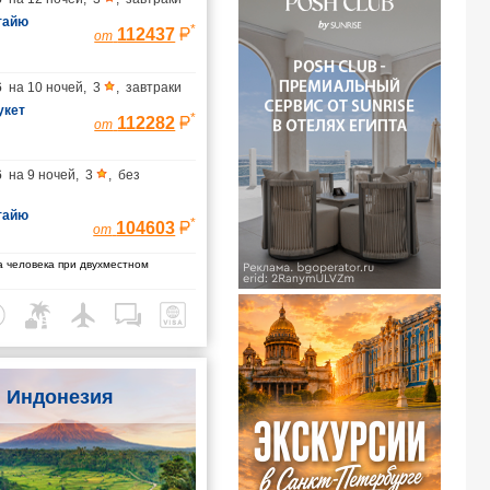
тайю
*
112437
от
6
на
10 ночей
,
3
,
завтраки
укет
*
112282
от
6
на
9 ночей
,
3
,
без
тайю
*
104603
от
 человека при двухместном
Индонезия