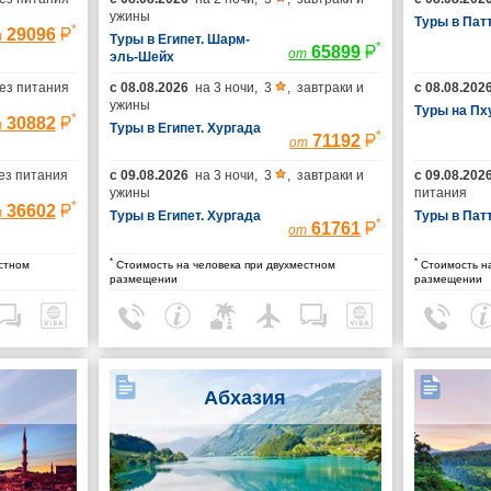
ужины
Туры в Пат
*
29096
т
Туры в Египет. Шарм-
*
65899
от
эль-Шейх
ез питания
с
08.08.2026
на
3 ночи
,
3
,
завтраки и
с
08.08.202
ужины
Туры на Пх
*
30882
т
Туры в Египет. Хургада
*
71192
от
ез питания
с
09.08.2026
на
3 ночи
,
3
,
завтраки и
с
09.08.202
ужины
питания
*
36602
т
Туры в Египет. Хургада
Туры в Пат
*
61761
от
*
*
стном
Стоимость на человека при двухместном
Стоимость на
размещении
размещении
Абхазия