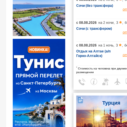
Сочи (без трансфера)
о
с
08.08.2026
на
2 ночи
,
3
,
б
Сочи (с трансфером)
о
с
08.08.2026
на
1 ночь
,
3
,
б
Отдых на Алтае (а/п
о
Горно-Алтайск)
*
Стоимость на человека при двухме
размещении
Турция