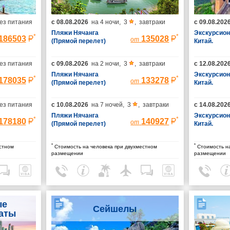
ез питания
с
08.08.2026
на
4 ночи
,
3
,
завтраки
с
09.08.202
Пляжи Нячанга
Экскурсион
*
*
186503
135028
от
(Прямой перелет)
Китай.
Гарантиро
группы (пр
ез питания
с
09.08.2026
на
2 ночи
,
3
,
завтраки
с
12.08.202
Шанхай/выл
Пекина)
Пляжи Нячанга
Экскурсион
*
*
178035
133278
от
(Прямой перелет)
Китай.
Гарантиро
группы (пр
ез питания
с
10.08.2026
на
7 ночей
,
3
,
завтраки
с
14.08.202
Шанхай/выл
Пляжи Нячанга
Пекина)
Экскурсион
*
*
178180
140927
от
(Прямой перелет)
Китай.
Гарантиро
группы (пр
*
*
стном
Стоимость на человека при двухместном
Стоимость на
Шанхай/выл
размещении
размещении
Пекина)
ые
Сейшелы
аты