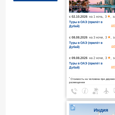
с
02.10.2026
на
1 ночь
,
3
,
з
Туры в ОАЭ (прилёт в
о
Дубай)
с
08.08.2026
на
3 ночи
,
3
,
з
Туры в ОАЭ (прилёт в
о
Дубай)
с
09.08.2026
на
2 ночи
,
3
,
з
Туры в ОАЭ (прилёт в
о
Дубай)
*
Стоимость на человека при двухме
размещении
Индия