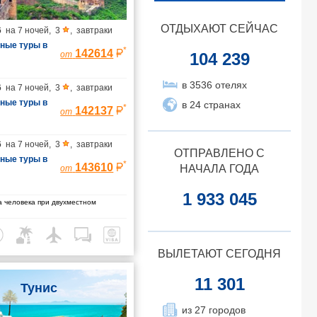
ОТДЫХАЮТ СЕЙЧАС
6
на
7 ночей
,
3
,
завтраки
ные туры в
*
142614
104 239
от
ванные
илёт в
в 3536 отелях
6
на
7 ночей
,
3
,
завтраки
ет из
ные туры в
в 24 странах
*
142137
от
ванные
илёт в
6
на
7 ночей
,
3
,
завтраки
ет из
ОТПРАВЛЕНО С
ные туры в
*
143610
НАЧАЛА ГОДА
от
ванные
илёт в
1 933 045
 человека при двухместном
ет из
ВЫЛЕТАЮТ СЕГОДНЯ
11 301
Тунис
из 27 городов