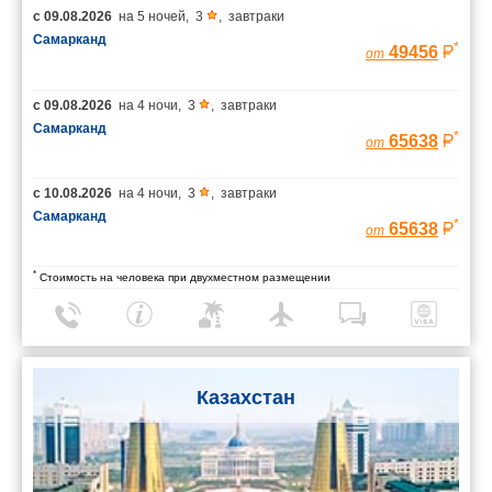
с
09.08.2026
на
5 ночей
,
3
,
завтраки
Самарканд
*
49456
от
с
09.08.2026
на
4 ночи
,
3
,
завтраки
Самарканд
*
65638
от
с
10.08.2026
на
4 ночи
,
3
,
завтраки
Самарканд
*
65638
от
*
Стоимость на человека при двухместном размещении
Казахстан