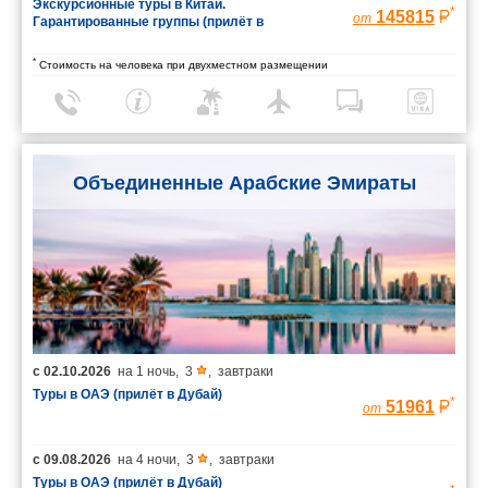
Экскурсионные туры в Китай.
*
145815
от
Гарантированные группы (прилёт в
Шанхай/вылет из Пекина)
*
Стоимость на человека при двухместном размещении
Объединенные Арабские Эмираты
с
02.10.2026
на
1 ночь
,
3
,
завтраки
Туры в ОАЭ (прилёт в Дубай)
*
51961
от
с
09.08.2026
на
4 ночи
,
3
,
завтраки
Туры в ОАЭ (прилёт в Дубай)