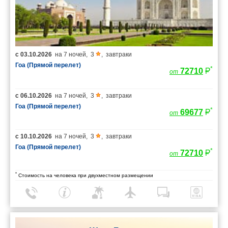
с
03.10.2026
на
7 ночей
,
3
,
завтраки
Гоа (Прямой перелет)
*
72710
от
с
06.10.2026
на
7 ночей
,
3
,
завтраки
Гоа (Прямой перелет)
*
69677
от
с
10.10.2026
на
7 ночей
,
3
,
завтраки
Гоа (Прямой перелет)
*
72710
от
*
Стоимость на человека при двухместном размещении