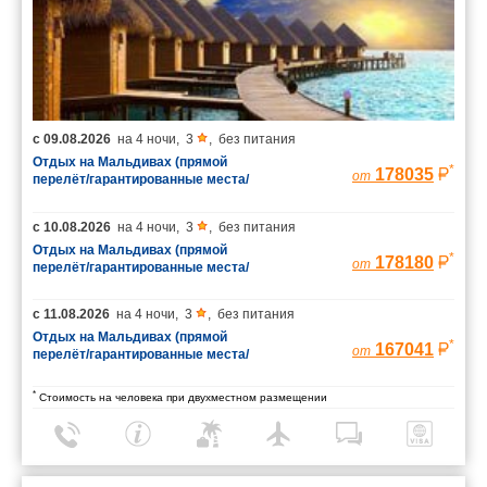
с
09.08.2026
на
4 ночи
,
3
,
без питания
Отдых на Мальдивах (прямой
*
178035
от
перелёт/гарантированные места/
багаж 23 кг)
с
10.08.2026
на
4 ночи
,
3
,
без питания
Отдых на Мальдивах (прямой
*
178180
от
перелёт/гарантированные места/
багаж 23 кг)
с
11.08.2026
на
4 ночи
,
3
,
без питания
Отдых на Мальдивах (прямой
*
167041
от
перелёт/гарантированные места/
багаж 23 кг)
*
Стоимость на человека при двухместном размещении