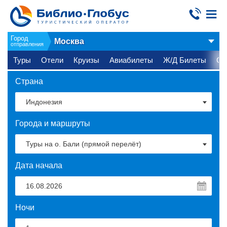
Город
Москва
отправления
Туры
Отели
Круизы
Авиабилеты
Ж/Д Билеты
Ст
Страна
Города и маршруты
Дата начала
Ночи