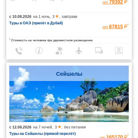
*
79392
от
с
10.08.2026
на
1 ночь
,
3
,
завтраки
Туры в ОАЭ (прилёт в Дубай)
*
67815
от
*
Стоимость на человека при двухместном размещении
Сейшелы
с
12.08.2026
на
7 ночей
,
3
,
без питания
Туры на Сейшелы (прямой перелёт)
*
165170
от