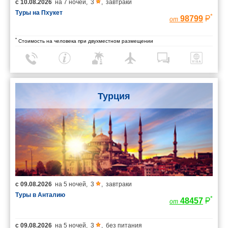
с
10.08.2026
на
7 ночей
,
3
,
завтраки
Туры на Пхукет
*
98799
от
*
Стоимость на человека при двухместном размещении
Турция
с
09.08.2026
на
5 ночей
,
3
,
завтраки
Туры в Анталию
*
48457
от
с
09.08.2026
на
5 ночей
,
3
,
без питания