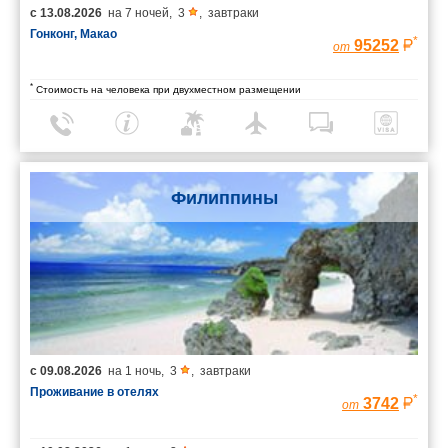
с
13.08.2026
на
7 ночей
,
3
,
завтраки
Гонконг, Макао
*
95252
от
*
Стоимость на человека при двухместном размещении
Филиппины
с
09.08.2026
на
1 ночь
,
3
,
завтраки
Проживание в отелях
*
3742
от