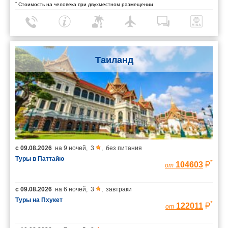
*
Стоимость на человека при двухместном размещении
Таиланд
с
09.08.2026
на
9 ночей
,
3
,
без питания
Туры в Паттайю
*
104603
от
с
09.08.2026
на
6 ночей
,
3
,
завтраки
Туры на Пхукет
*
122011
от