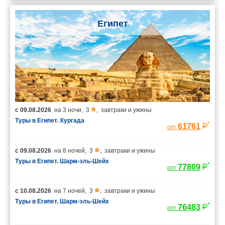
Египет
с
09.08.2026
на
3 ночи
,
3
,
завтраки и ужины
Туры в Египет. Хургада
*
61761
от
с
09.08.2026
на
8 ночей
,
3
,
завтраки и ужины
Туры в Египет. Шарм-эль-Шейх
*
77809
от
с
10.08.2026
на
7 ночей
,
3
,
завтраки и ужины
Туры в Египет. Шарм-эль-Шейх
*
76483
от