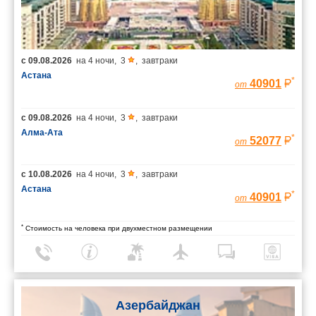
с
09.08.2026
на
4 ночи
,
3
,
завтраки
Астана
*
40901
от
с
09.08.2026
на
4 ночи
,
3
,
завтраки
Алма-Ата
*
52077
от
с
10.08.2026
на
4 ночи
,
3
,
завтраки
Астана
*
40901
от
*
Стоимость на человека при двухместном размещении
Азербайджан