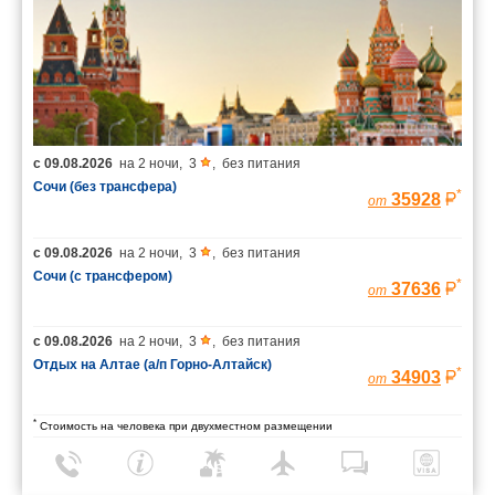
с
09.08.2026
на
2 ночи
,
3
,
без питания
Сочи (без трансфера)
*
35928
от
с
09.08.2026
на
2 ночи
,
3
,
без питания
Сочи (с трансфером)
*
37636
от
с
09.08.2026
на
2 ночи
,
3
,
без питания
Отдых на Алтае (а/п Горно-Алтайск)
*
34903
от
*
Стоимость на человека при двухместном размещении