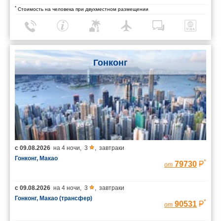
*
Стоимость на человека при двухместном размещении
Гонконг
с
09.08.2026
на
4 ночи
,
3
,
завтраки
Гонконг, Макао
*
79730
от
с
09.08.2026
на
4 ночи
,
3
,
завтраки
Гонконг, Макао (трансфер)
*
90531
от