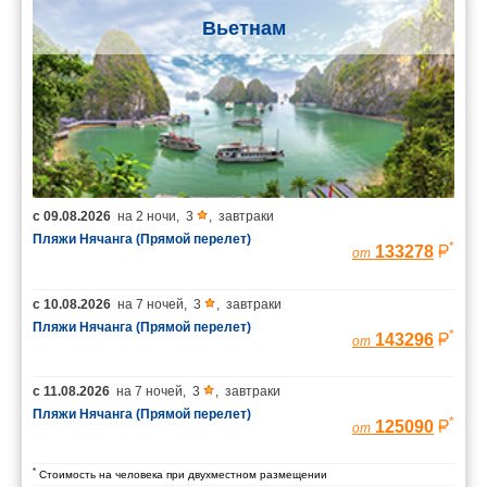
Вьетнам
с
09.08.2026
на
2 ночи
,
3
,
завтраки
Пляжи Нячанга (Прямой перелет)
*
133278
от
с
10.08.2026
на
7 ночей
,
3
,
завтраки
Пляжи Нячанга (Прямой перелет)
*
143296
от
с
11.08.2026
на
7 ночей
,
3
,
завтраки
Пляжи Нячанга (Прямой перелет)
*
125090
от
*
Стоимость на человека при двухместном размещении