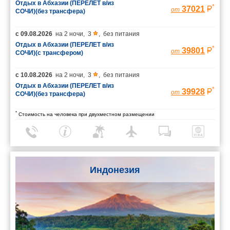
Отдых в Абхазии (ПЕРЕЛЕТ в/из
*
37021
от
СОЧИ)(без трансфера)
с
09.08.2026
на
2 ночи
,
3
,
без питания
Отдых в Абхазии (ПЕРЕЛЕТ в/из
*
39801
от
СОЧИ)(с трансфером)
с
10.08.2026
на
2 ночи
,
3
,
без питания
Отдых в Абхазии (ПЕРЕЛЕТ в/из
*
39928
от
СОЧИ)(без трансфера)
*
Стоимость на человека при двухместном размещении
Индонезия