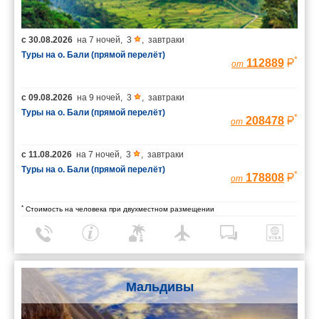
с
30.08.2026
на
7 ночей
,
3
,
завтраки
Туры на о. Бали (прямой перелёт)
*
112889
от
с
09.08.2026
на
9 ночей
,
3
,
завтраки
Туры на о. Бали (прямой перелёт)
*
208478
от
с
11.08.2026
на
7 ночей
,
3
,
завтраки
Туры на о. Бали (прямой перелёт)
*
178808
от
*
Стоимость на человека при двухместном размещении
Мальдивы