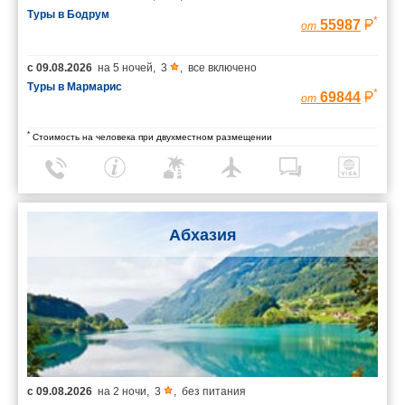
Туры в Бодрум
*
55987
от
с
09.08.2026
на
5 ночей
,
3
,
все включено
Туры в Мармарис
*
69844
от
*
Стоимость на человека при двухместном размещении
Абхазия
с
09.08.2026
на
2 ночи
,
3
,
без питания