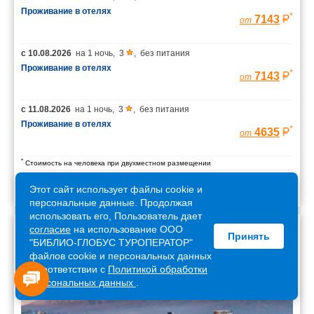
Проживание в отелях
*
7143
от
с
10.08.2026
на
1 ночь
,
3
,
без питания
Проживание в отелях
*
7143
от
с
11.08.2026
на
1 ночь
,
3
,
без питания
Проживание в отелях
*
4635
от
*
Стоимость на человека при двухместном размещении
Этот сайт использует файлы cookie и
персональные данные. Продолжая
использовать его, Пользователь дает
согласие
на использование ООО
Принять
Армения
"БИБЛИО-ГЛОБУС ТУРОПЕРАТОР"
файлов cookie и персональных данных
в соответствии с
Политикой обработки
персональных данных
.