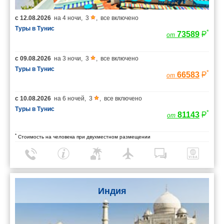
с
12.08.2026
на
4 ночи
,
3
,
все включено
Туры в Тунис
*
73589
от
с
09.08.2026
на
3 ночи
,
3
,
все включено
Туры в Тунис
*
66583
от
с
10.08.2026
на
6 ночей
,
3
,
все включено
Туры в Тунис
*
81143
от
*
Стоимость на человека при двухместном размещении
Индия