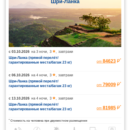
Шри-Ланка
с
03.10.2026
на
3 ночи
,
3
,
завтраки
Шри-Ланка (прямой перелёт/
*
84623
от
гарантированные места/багаж 23 кг)
с
06.10.2026
на
4 ночи
,
3
,
завтраки
Шри-Ланка (прямой перелёт/
*
79009
от
гарантированные места/багаж 23 кг)
с
13.10.2026
на
4 ночи
,
3
,
завтраки
Шри-Ланка (прямой перелёт/
*
81985
от
гарантированные места/багаж 23 кг)
*
Стоимость на человека при двухместном размещении