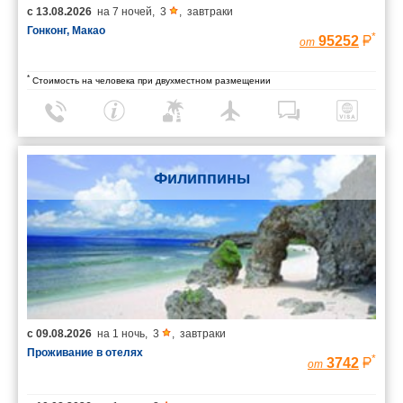
с
13.08.2026
на
7 ночей
,
3
,
завтраки
Гонконг, Макао
*
95252
от
*
Стоимость на человека при двухместном размещении
Филиппины
с
09.08.2026
на
1 ночь
,
3
,
завтраки
Проживание в отелях
*
3742
от