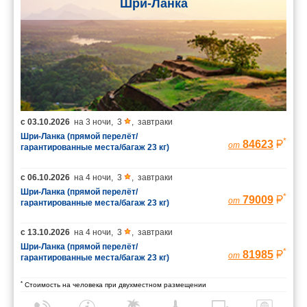
Шри-Ланка
с
03.10.2026
на
3 ночи
,
3
,
завтраки
Шри-Ланка (прямой перелёт/
*
84623
от
гарантированные места/багаж 23 кг)
с
06.10.2026
на
4 ночи
,
3
,
завтраки
Шри-Ланка (прямой перелёт/
*
79009
от
гарантированные места/багаж 23 кг)
с
13.10.2026
на
4 ночи
,
3
,
завтраки
Шри-Ланка (прямой перелёт/
*
81985
от
гарантированные места/багаж 23 кг)
*
Стоимость на человека при двухместном размещении