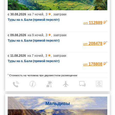
с
30.08.2026
на
7 ночей
,
3
,
завтраки
Туры на о. Бали (прямой перелёт)
*
112889
от
с
09.08.2026
на
9 ночей
,
3
,
завтраки
Туры на о. Бали (прямой перелёт)
*
208478
от
с
11.08.2026
на
7 ночей
,
3
,
завтраки
Туры на о. Бали (прямой перелёт)
*
178808
от
*
Стоимость на человека при двухместном размещении
Мальдивы