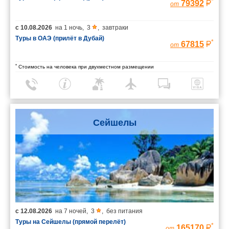
*
79392
от
с
10.08.2026
на
1 ночь
,
3
,
завтраки
Туры в ОАЭ (прилёт в Дубай)
*
67815
от
*
Стоимость на человека при двухместном размещении
Сейшелы
с
12.08.2026
на
7 ночей
,
3
,
без питания
Туры на Сейшелы (прямой перелёт)
*
165170
от