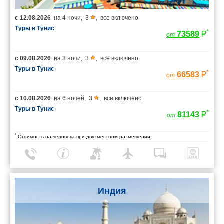
с
12.08.2026
на
4 ночи
,
3
,
все включено
Туры в Тунис
*
73589
от
с
09.08.2026
на
3 ночи
,
3
,
все включено
Туры в Тунис
*
66583
от
с
10.08.2026
на
6 ночей
,
3
,
все включено
Туры в Тунис
*
81143
от
*
Стоимость на человека при двухместном размещении
Индия