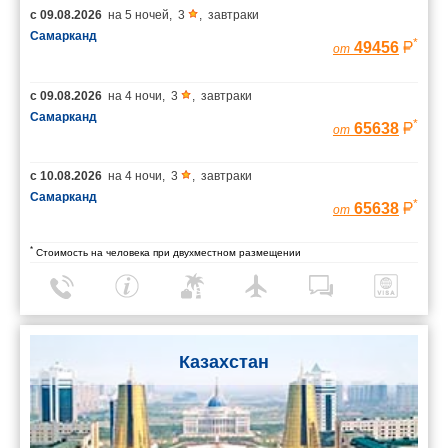
с
09.08.2026
на
5 ночей
,
3
,
завтраки
Самарканд
*
49456
от
с
09.08.2026
на
4 ночи
,
3
,
завтраки
Самарканд
*
65638
от
с
10.08.2026
на
4 ночи
,
3
,
завтраки
Самарканд
*
65638
от
*
Стоимость на человека при двухместном размещении
Казахстан