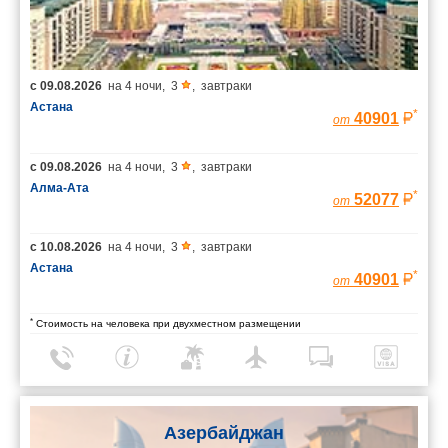
с
09.08.2026
на
4 ночи
,
3
,
завтраки
Астана
*
40901
от
с
09.08.2026
на
4 ночи
,
3
,
завтраки
Алма-Ата
*
52077
от
с
10.08.2026
на
4 ночи
,
3
,
завтраки
Астана
*
40901
от
*
Стоимость на человека при двухместном размещении
Азербайджан