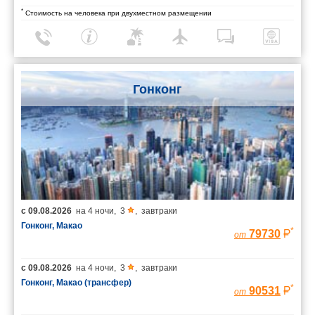
*
Стоимость на человека при двухместном размещении
Гонконг
с
09.08.2026
на
4 ночи
,
3
,
завтраки
Гонконг, Макао
*
79730
от
с
09.08.2026
на
4 ночи
,
3
,
завтраки
Гонконг, Макао (трансфер)
*
90531
от