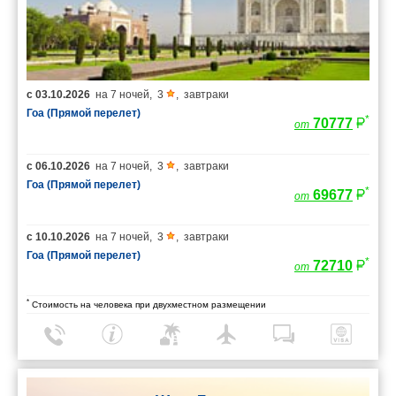
с
03.10.2026
на
7 ночей
,
3
,
завтраки
Гоа (Прямой перелет)
*
70777
от
с
06.10.2026
на
7 ночей
,
3
,
завтраки
Гоа (Прямой перелет)
*
69677
от
с
10.10.2026
на
7 ночей
,
3
,
завтраки
Гоа (Прямой перелет)
*
72710
от
*
Стоимость на человека при двухместном размещении