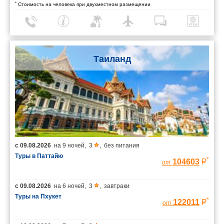
*
Стоимость на человека при двухместном размещении
Таиланд
с
09.08.2026
на
9 ночей
,
3
,
без питания
Туры в Паттайю
*
104603
от
с
09.08.2026
на
6 ночей
,
3
,
завтраки
Туры на Пхукет
*
122011
от