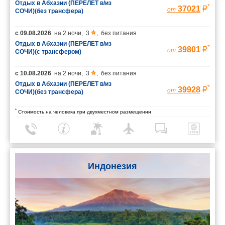
Отдых в Абхазии (ПЕРЕЛЕТ в/из
*
37021
от
СОЧИ)(без трансфера)
с
09.08.2026
на
2 ночи
,
3
,
без питания
Отдых в Абхазии (ПЕРЕЛЕТ в/из
*
39801
от
СОЧИ)(с трансфером)
с
10.08.2026
на
2 ночи
,
3
,
без питания
Отдых в Абхазии (ПЕРЕЛЕТ в/из
*
39928
от
СОЧИ)(без трансфера)
*
Стоимость на человека при двухместном размещении
Индонезия