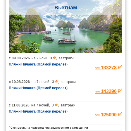
Вьетнам
с
09.08.2026
на
2 ночи
,
3
,
завтраки
Пляжи Нячанга (Прямой перелет)
*
133278
от
с
10.08.2026
на
7 ночей
,
3
,
завтраки
Пляжи Нячанга (Прямой перелет)
*
143296
от
с
11.08.2026
на
7 ночей
,
3
,
завтраки
Пляжи Нячанга (Прямой перелет)
*
125090
от
*
Стоимость на человека при двухместном размещении