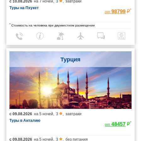
с
10.08.2026
на
7 ночей
,
3
,
завтраки
Туры на Пхукет
*
98799
от
*
Стоимость на человека при двухместном размещении
Турция
с
09.08.2026
на
5 ночей
,
3
,
завтраки
Туры в Анталию
*
48457
от
с
09.08.2026
на
5 ночей
,
3
,
без питания