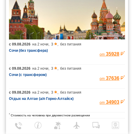
с
09.08.2026
на
2 ночи
,
3
,
без питания
Сочи (без трансфера)
*
35928
от
с
09.08.2026
на
2 ночи
,
3
,
без питания
Сочи (с трансфером)
*
37636
от
с
09.08.2026
на
2 ночи
,
3
,
без питания
Отдых на Алтае (а/п Горно-Алтайск)
*
34903
от
*
Стоимость на человека при двухместном размещении