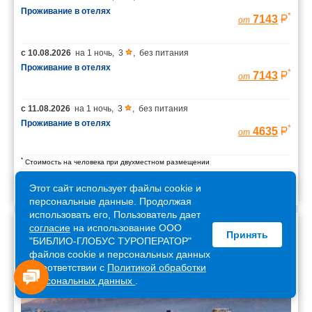
Проживание в отелях
*
7143
от
с
10.08.2026
на
1 ночь
,
3
,
без питания
Проживание в отелях
*
7143
от
с
11.08.2026
на
1 ночь
,
3
,
без питания
Проживание в отелях
*
4635
от
*
Стоимость на человека при двухместном размещении
Этот сайт использует файлы cookie и
персональные данные. Продолжая
использовать его, Пользователь дает
согласие
на использование ООО
Принять
Армения
"БИБЛИО-ГЛОБУС ТУРОПЕРАТОР"
файлов cookie и персональных данных
в соответствии с
Политикой обработки
персональных данных
.