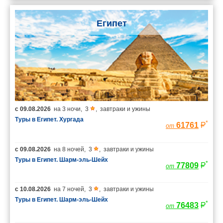
Египет
с
09.08.2026
на
3 ночи
,
3
,
завтраки и ужины
Туры в Египет. Хургада
*
61761
от
с
09.08.2026
на
8 ночей
,
3
,
завтраки и ужины
Туры в Египет. Шарм-эль-Шейх
*
77809
от
с
10.08.2026
на
7 ночей
,
3
,
завтраки и ужины
Туры в Египет. Шарм-эль-Шейх
*
76483
от