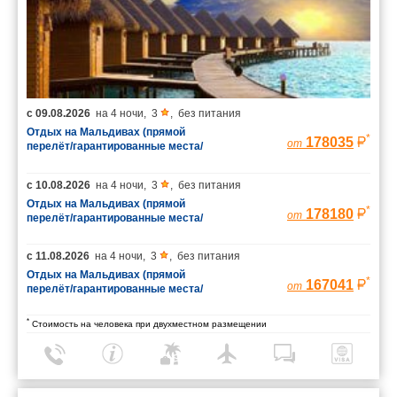
с
09.08.2026
на
4 ночи
,
3
,
без питания
Отдых на Мальдивах (прямой
*
178035
от
перелёт/гарантированные места/
багаж 23 кг)
с
10.08.2026
на
4 ночи
,
3
,
без питания
Отдых на Мальдивах (прямой
*
178180
от
перелёт/гарантированные места/
багаж 23 кг)
с
11.08.2026
на
4 ночи
,
3
,
без питания
Отдых на Мальдивах (прямой
*
167041
от
перелёт/гарантированные места/
багаж 23 кг)
*
Стоимость на человека при двухместном размещении