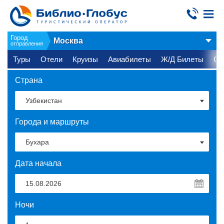
Город
Москва
отправления
Туры
Отели
Круизы
Авиабилеты
Ж/Д Билеты
Ст
Страна
Города и маршруты
Дата начала
Ночи