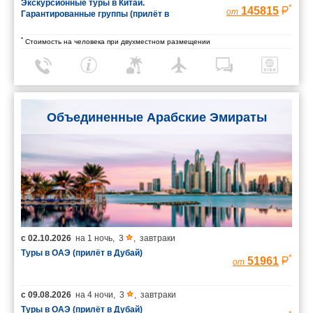
Экскурсионные туры в Китай.
*
145815
от
Гарантированные группы (прилёт в
Шанхай/вылет из Пекина)
*
Стоимость на человека при двухместном размещении
Объединенные Арабские Эмираты
с
02.10.2026
на
1 ночь
,
3
,
завтраки
Туры в ОАЭ (прилёт в Дубай)
*
51961
от
с
09.08.2026
на
4 ночи
,
3
,
завтраки
Туры в ОАЭ (прилёт в Дубай)