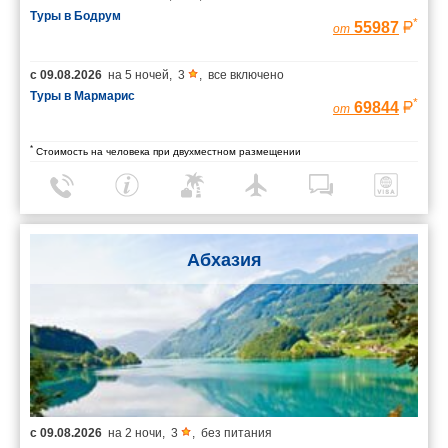
Туры в Бодрум
*
55987
от
с
09.08.2026
на
5 ночей
,
3
,
все включено
Туры в Мармарис
*
69844
от
*
Стоимость на человека при двухместном размещении
Абхазия
с
09.08.2026
на
2 ночи
,
3
,
без питания