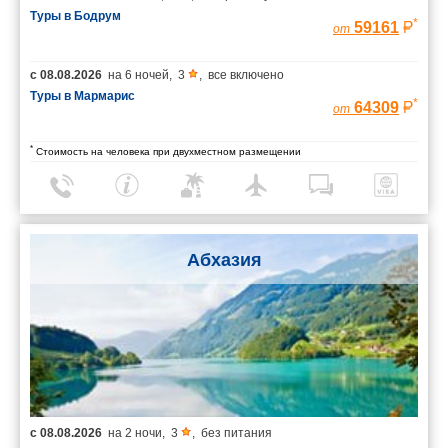
Туры в Бодрум
*
59161
от
с
08.08.2026
на
6 ночей
,
3
,
все включено
Туры в Мармарис
*
64309
от
*
Стоимость на человека при двухместном размещении
Абхазия
с
08.08.2026
на
2 ночи
,
3
,
без питания