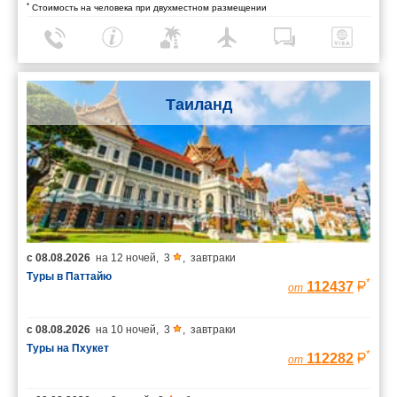
*
Стоимость на человека при двухместном размещении
Таиланд
с
08.08.2026
на
12 ночей
,
3
,
завтраки
Туры в Паттайю
*
112437
от
с
08.08.2026
на
10 ночей
,
3
,
завтраки
Туры на Пхукет
*
112282
от