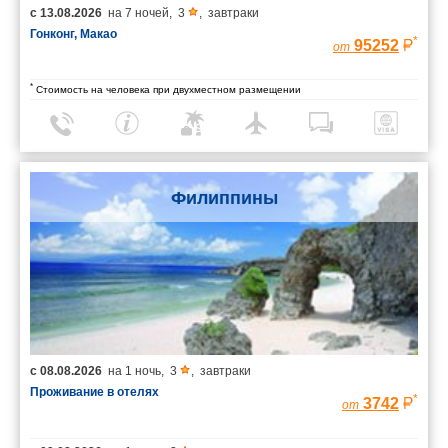
с
13.08.2026
на
7 ночей
,
3
,
завтраки
Гонконг, Макао
*
95252
от
*
Стоимость на человека при двухместном размещении
Филиппины
с
08.08.2026
на
1 ночь
,
3
,
завтраки
Проживание в отелях
*
3742
от