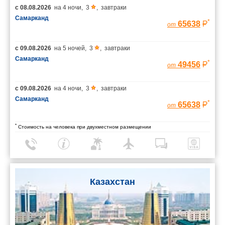
с
08.08.2026
на
4 ночи
,
3
,
завтраки
Самарканд
*
65638
от
с
09.08.2026
на
5 ночей
,
3
,
завтраки
Самарканд
*
49456
от
с
09.08.2026
на
4 ночи
,
3
,
завтраки
Самарканд
*
65638
от
*
Стоимость на человека при двухместном размещении
Казахстан