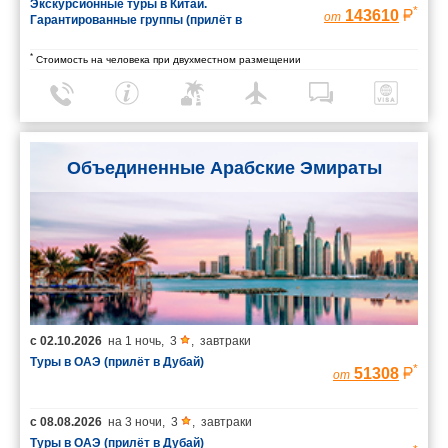
Экскурсионные туры в Китай.
*
143610
от
Гарантированные группы (прилёт в
Шанхай/вылет из Пекина)
*
Стоимость на человека при двухместном размещении
Объединенные Арабские Эмираты
с
02.10.2026
на
1 ночь
,
3
,
завтраки
Туры в ОАЭ (прилёт в Дубай)
*
51308
от
с
08.08.2026
на
3 ночи
,
3
,
завтраки
Туры в ОАЭ (прилёт в Дубай)