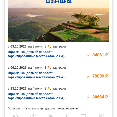
Шри-Ланка
с
03.10.2026
на
3 ночи
,
3
,
завтраки
Шри-Ланка (прямой перелёт/
*
84061
от
гарантированные места/багаж 23 кг)
с
06.10.2026
на
4 ночи
,
3
,
завтраки
Шри-Ланка (прямой перелёт/
*
79009
от
гарантированные места/багаж 23 кг)
с
13.10.2026
на
4 ночи
,
3
,
завтраки
Шри-Ланка (прямой перелёт/
*
80664
от
гарантированные места/багаж 23 кг)
*
Стоимость на человека при двухместном размещении