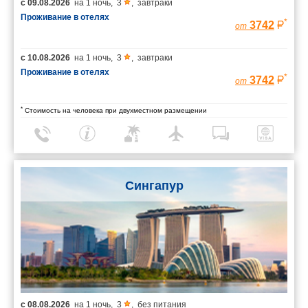
с
09.08.2026
на
1 ночь
,
3
,
завтраки
Проживание в отелях
*
3742
от
с
10.08.2026
на
1 ночь
,
3
,
завтраки
Проживание в отелях
*
3742
от
*
Стоимость на человека при двухместном размещении
Сингапур
с
08.08.2026
на
1 ночь
,
3
,
без питания