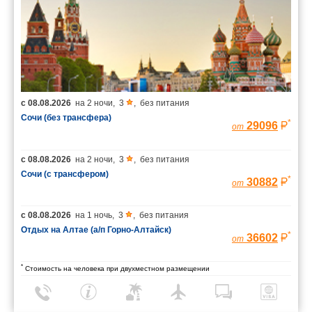
с
08.08.2026
на
2 ночи
,
3
,
без питания
Сочи (без трансфера)
*
29096
от
с
08.08.2026
на
2 ночи
,
3
,
без питания
Сочи (с трансфером)
*
30882
от
с
08.08.2026
на
1 ночь
,
3
,
без питания
Отдых на Алтае (а/п Горно-Алтайск)
*
36602
от
*
Стоимость на человека при двухместном размещении