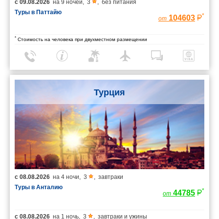
с
09.08.2026
на
9 ночей
,
3
,
без питания
Туры в Паттайю
*
104603
от
*
Стоимость на человека при двухместном размещении
Турция
с
08.08.2026
на
4 ночи
,
3
,
завтраки
Туры в Анталию
*
44785
от
с
08.08.2026
на
1 ночь
,
3
,
завтраки и ужины