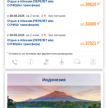
Отдых в Абхазии (ПЕРЕЛЕТ в/из
*
30620
от
СОЧИ)(без трансфера)
с
08.08.2026
на
2 ночи
,
3
,
без питания
Отдых в Абхазии (ПЕРЕЛЕТ в/из
*
33400
от
СОЧИ)(с трансфером)
с
09.08.2026
на
2 ночи
,
3
,
без питания
Отдых в Абхазии (ПЕРЕЛЕТ в/из
*
37021
от
СОЧИ)(без трансфера)
*
Стоимость на человека при двухместном размещении
Индонезия