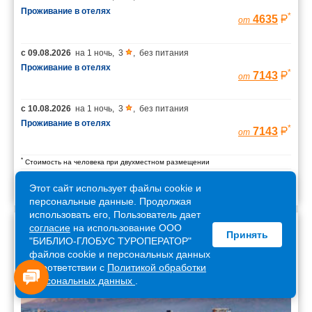
Проживание в отелях
*
4635
от
с
09.08.2026
на
1 ночь
,
3
,
без питания
Проживание в отелях
*
7143
от
с
10.08.2026
на
1 ночь
,
3
,
без питания
Проживание в отелях
*
7143
от
*
Стоимость на человека при двухместном размещении
Этот сайт использует файлы cookie и
персональные данные. Продолжая
использовать его, Пользователь дает
согласие
на использование ООО
Принять
Армения
"БИБЛИО-ГЛОБУС ТУРОПЕРАТОР"
файлов cookie и персональных данных
в соответствии с
Политикой обработки
персональных данных
.