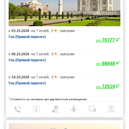
с
03.10.2026
на
7 ночей
,
3
,
завтраки
Гоа (Прямой перелет)
*
70777
от
с
06.10.2026
на
7 ночей
,
3
,
завтраки
Гоа (Прямой перелет)
*
68948
от
с
10.10.2026
на
7 ночей
,
3
,
завтраки
Гоа (Прямой перелет)
*
72519
от
*
Стоимость на человека при двухместном размещении