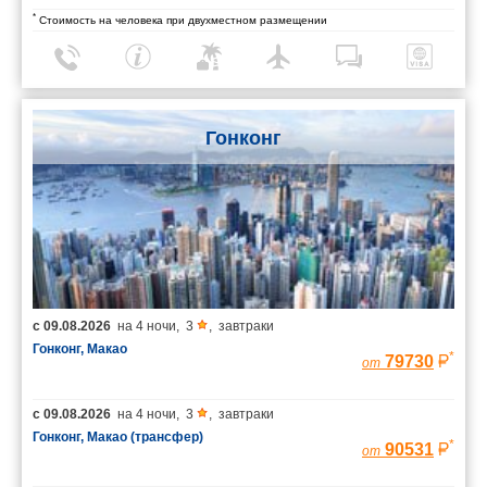
*
Стоимость на человека при двухместном размещении
Гонконг
с
09.08.2026
на
4 ночи
,
3
,
завтраки
Гонконг, Макао
*
79730
от
с
09.08.2026
на
4 ночи
,
3
,
завтраки
Гонконг, Макао (трансфер)
*
90531
от