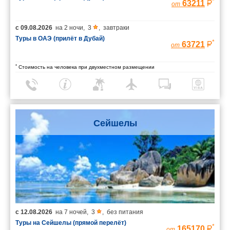
*
63211
от
с
09.08.2026
на
2 ночи
,
3
,
завтраки
Туры в ОАЭ (прилёт в Дубай)
*
63721
от
*
Стоимость на человека при двухместном размещении
Сейшелы
с
12.08.2026
на
7 ночей
,
3
,
без питания
Туры на Сейшелы (прямой перелёт)
*
165170
от