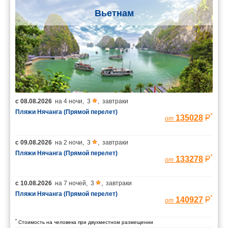
Вьетнам
с
08.08.2026
на
4 ночи
,
3
,
завтраки
Пляжи Нячанга (Прямой перелет)
*
135028
от
с
09.08.2026
на
2 ночи
,
3
,
завтраки
Пляжи Нячанга (Прямой перелет)
*
133278
от
с
10.08.2026
на
7 ночей
,
3
,
завтраки
Пляжи Нячанга (Прямой перелет)
*
140927
от
*
Стоимость на человека при двухместном размещении