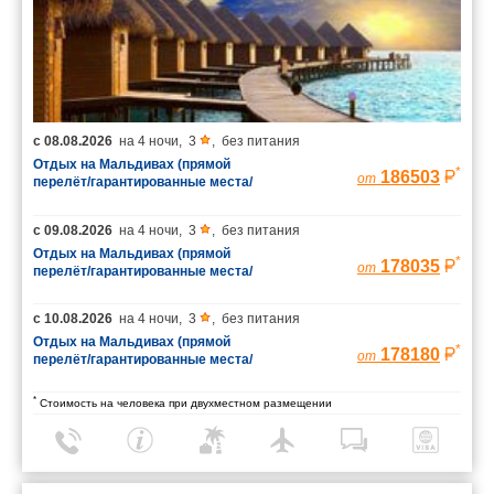
с
08.08.2026
на
4 ночи
,
3
,
без питания
Отдых на Мальдивах (прямой
*
186503
от
перелёт/гарантированные места/
багаж 23 кг)
с
09.08.2026
на
4 ночи
,
3
,
без питания
Отдых на Мальдивах (прямой
*
178035
от
перелёт/гарантированные места/
багаж 23 кг)
с
10.08.2026
на
4 ночи
,
3
,
без питания
Отдых на Мальдивах (прямой
*
178180
от
перелёт/гарантированные места/
багаж 23 кг)
*
Стоимость на человека при двухместном размещении