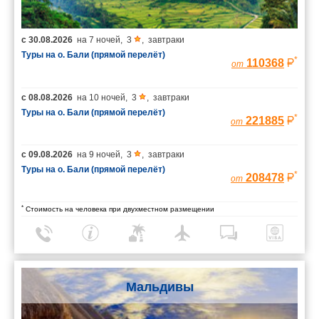
с
30.08.2026
на
7 ночей
,
3
,
завтраки
Туры на о. Бали (прямой перелёт)
*
110368
от
с
08.08.2026
на
10 ночей
,
3
,
завтраки
Туры на о. Бали (прямой перелёт)
*
221885
от
с
09.08.2026
на
9 ночей
,
3
,
завтраки
Туры на о. Бали (прямой перелёт)
*
208478
от
*
Стоимость на человека при двухместном размещении
Мальдивы