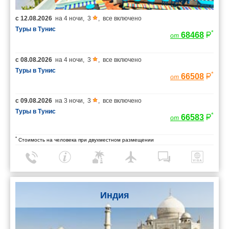
с
12.08.2026
на
4 ночи
,
3
,
все включено
Туры в Тунис
*
68468
от
с
08.08.2026
на
4 ночи
,
3
,
все включено
Туры в Тунис
*
66508
от
с
09.08.2026
на
3 ночи
,
3
,
все включено
Туры в Тунис
*
66583
от
*
Стоимость на человека при двухместном размещении
Индия