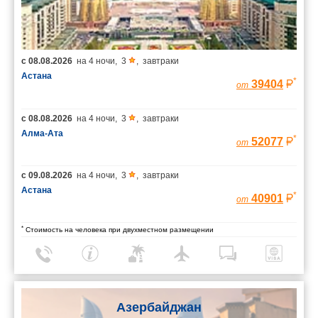
с
08.08.2026
на
4 ночи
,
3
,
завтраки
Астана
*
39404
от
с
08.08.2026
на
4 ночи
,
3
,
завтраки
Алма-Ата
*
52077
от
с
09.08.2026
на
4 ночи
,
3
,
завтраки
Астана
*
40901
от
*
Стоимость на человека при двухместном размещении
Азербайджан