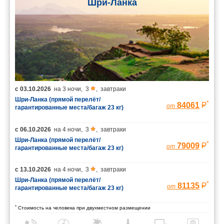
Шри-Ланка
с
03.10.2026
на
3 ночи
,
3
,
завтраки
Шри-Ланка (прямой перелёт/
*
84061
от
гарантированные места/багаж 23 кг)
с
06.10.2026
на
4 ночи
,
3
,
завтраки
Шри-Ланка (прямой перелёт/
*
79009
от
гарантированные места/багаж 23 кг)
с
13.10.2026
на
4 ночи
,
3
,
завтраки
Шри-Ланка (прямой перелёт/
*
81135
от
гарантированные места/багаж 23 кг)
*
Стоимость на человека при двухместном размещении