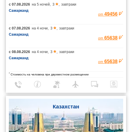
с
07.08.2026
на
5 ночей
,
3
,
завтраки
Самарканд
*
49456
от
с
07.08.2026
на
4 ночи
,
3
,
завтраки
Самарканд
*
65638
от
с
08.08.2026
на
4 ночи
,
3
,
завтраки
Самарканд
*
65638
от
*
Стоимость на человека при двухместном размещении
Казахстан