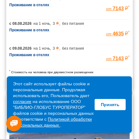
Проживание в отелях
*
7143
от
с
08.08.2026
на
1 ночь
,
3
,
без питания
Проживание в отелях
*
4635
от
с
09.08.2026
на
1 ночь
,
3
,
без питания
Проживание в отелях
*
7143
от
*
Стоимость на человека при двухместном размещении
Этот сайт использует файлы cookie и
персональные данные. Продолжая
использовать его, Пользователь дает
согласие
на использование ООО
Принять
Армения
"БИБЛИО-ГЛОБУС ТУРОПЕРАТОР"
файлов cookie и персональных данных
в соответствии с
Политикой обработки
персональных данных
.