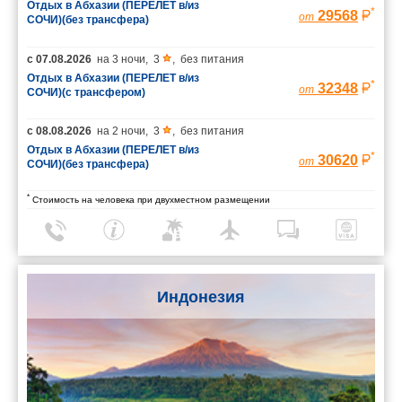
Отдых в Абхазии (ПЕРЕЛЕТ в/из
*
29568
от
СОЧИ)(без трансфера)
с
07.08.2026
на
3 ночи
,
3
,
без питания
Отдых в Абхазии (ПЕРЕЛЕТ в/из
*
32348
от
СОЧИ)(с трансфером)
с
08.08.2026
на
2 ночи
,
3
,
без питания
Отдых в Абхазии (ПЕРЕЛЕТ в/из
*
30620
от
СОЧИ)(без трансфера)
*
Стоимость на человека при двухместном размещении
Индонезия