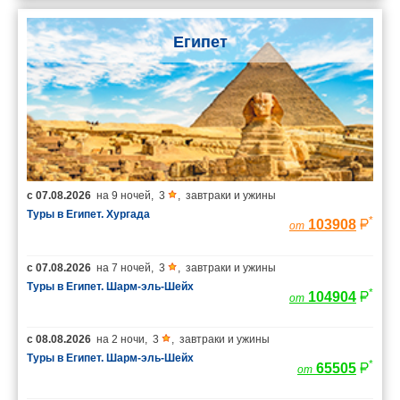
Египет
с
07.08.2026
на
9 ночей
,
3
,
завтраки и ужины
Туры в Египет. Хургада
*
103908
от
с
07.08.2026
на
7 ночей
,
3
,
завтраки и ужины
Туры в Египет. Шарм-эль-Шейх
*
104904
от
с
08.08.2026
на
2 ночи
,
3
,
завтраки и ужины
Туры в Египет. Шарм-эль-Шейх
*
65505
от