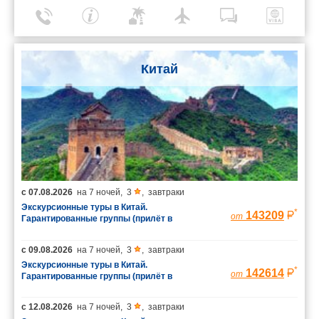
Китай
с
07.08.2026
на
7 ночей
,
3
,
завтраки
Экскурсионные туры в Китай.
*
143209
от
Гарантированные группы (прилёт в
Шанхай/вылет из Пекина)
с
09.08.2026
на
7 ночей
,
3
,
завтраки
Экскурсионные туры в Китай.
*
142614
от
Гарантированные группы (прилёт в
Шанхай/вылет из Пекина)
с
12.08.2026
на
7 ночей
,
3
,
завтраки