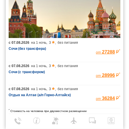
с
07.08.2026
на
1 ночь
,
3
,
без питания
Сочи (без трансфера)
*
27288
от
с
07.08.2026
на
1 ночь
,
3
,
без питания
Сочи (с трансфером)
*
28996
от
с
07.08.2026
на
1 ночь
,
3
,
без питания
Отдых на Алтае (а/п Горно-Алтайск)
*
36284
от
*
Стоимость на человека при двухместном размещении