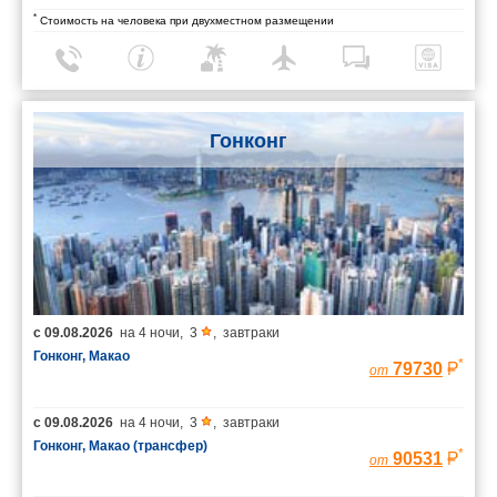
*
Стоимость на человека при двухместном размещении
Гонконг
с
09.08.2026
на
4 ночи
,
3
,
завтраки
Гонконг, Макао
*
79730
от
с
09.08.2026
на
4 ночи
,
3
,
завтраки
Гонконг, Макао (трансфер)
*
90531
от