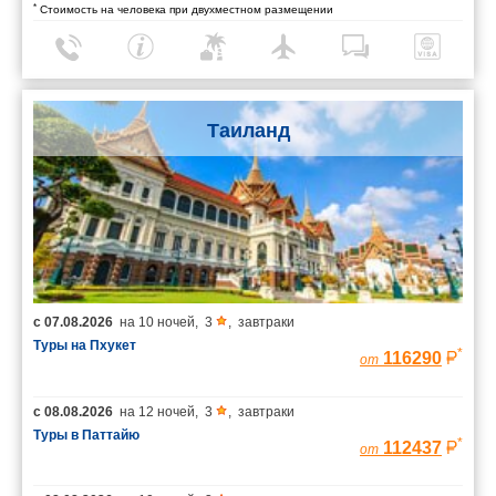
*
Стоимость на человека при двухместном размещении
Таиланд
с
07.08.2026
на
10 ночей
,
3
,
завтраки
Туры на Пхукет
*
116290
от
с
08.08.2026
на
12 ночей
,
3
,
завтраки
Туры в Паттайю
*
112437
от