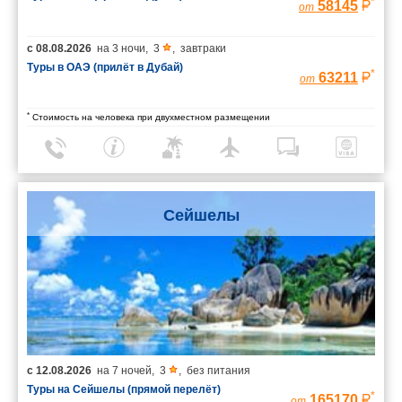
*
58145
от
с
08.08.2026
на
3 ночи
,
3
,
завтраки
Туры в ОАЭ (прилёт в Дубай)
*
63211
от
*
Стоимость на человека при двухместном размещении
Сейшелы
с
12.08.2026
на
7 ночей
,
3
,
без питания
Туры на Сейшелы (прямой перелёт)
*
165170
от