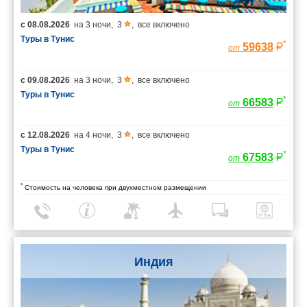
с
08.08.2026
на
3 ночи
,
3
,
все включено
Туры в Тунис
*
59638
от
с
09.08.2026
на
3 ночи
,
3
,
все включено
Туры в Тунис
*
66583
от
с
12.08.2026
на
4 ночи
,
3
,
все включено
Туры в Тунис
*
67583
от
*
Стоимость на человека при двухместном размещении
Индия