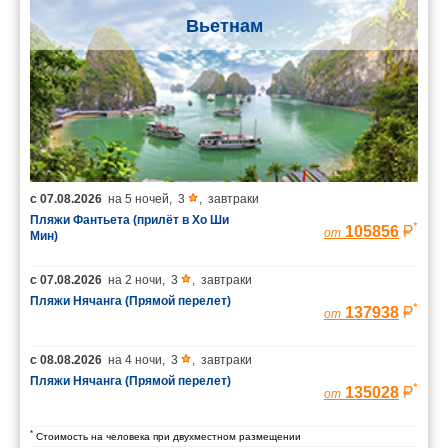
Вьетнам
с
07.08.2026
на
5 ночей
,
3
,
завтраки
Пляжи Фантьета (прилёт в Хо Ши
*
105856
от
Мин)
с
07.08.2026
на
2 ночи
,
3
,
завтраки
Пляжи Нячанга (Прямой перелет)
*
137938
от
с
08.08.2026
на
4 ночи
,
3
,
завтраки
Пляжи Нячанга (Прямой перелет)
*
135028
от
*
Стоимость на человека при двухместном размещении