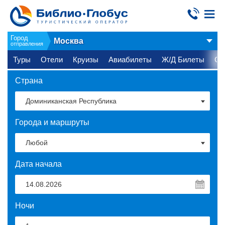
Город
Москва
отправления
Туры
Отели
Круизы
Авиабилеты
Ж/Д Билеты
Ст
Страна
Города и маршруты
Дата начала
Ночи