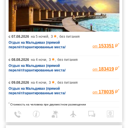
с
07.08.2026
на
5 ночей
,
3
,
без питания
Отдых на Мальдивах (прямой
*
153351
от
перелёт/гарантированные места/
багаж 23 кг)
с
08.08.2026
на
4 ночи
,
3
,
без питания
Отдых на Мальдивах (прямой
*
183419
от
перелёт/гарантированные места/
багаж 23 кг)
с
09.08.2026
на
4 ночи
,
3
,
без питания
Отдых на Мальдивах (прямой
*
178035
от
перелёт/гарантированные места/
багаж 23 кг)
*
Стоимость на человека при двухместном размещении