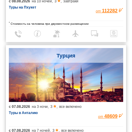
с
08.08.2026
на
10 ночей
,
3
,
завтраки
Туры на Пхукет
*
112282
от
*
Стоимость на человека при двухместном размещении
Турция
с
07.08.2026
на
3 ночи
,
3
,
все включено
Туры в Анталию
*
48609
от
с
07.08.2026
на
7 ночей
,
3
,
все включено