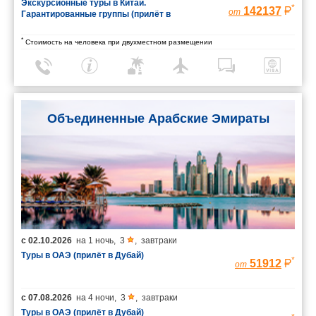
Экскурсионные туры в Китай.
*
142137
от
Гарантированные группы (прилёт в
Шанхай/вылет из Пекина)
*
Стоимость на человека при двухместном размещении
Объединенные Арабские Эмираты
с
02.10.2026
на
1 ночь
,
3
,
завтраки
Туры в ОАЭ (прилёт в Дубай)
*
51912
от
с
07.08.2026
на
4 ночи
,
3
,
завтраки
Туры в ОАЭ (прилёт в Дубай)