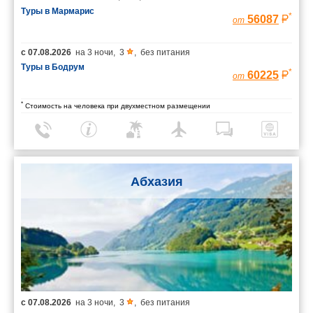
Туры в Мармарис
*
56087
от
с
07.08.2026
на
3 ночи
,
3
,
без питания
Туры в Бодрум
*
60225
от
*
Стоимость на человека при двухместном размещении
Абхазия
с
07.08.2026
на
3 ночи
,
3
,
без питания