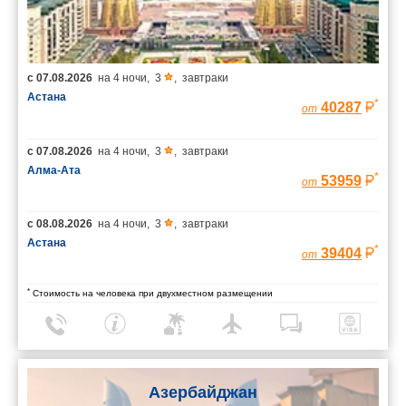
с
07.08.2026
на
4 ночи
,
3
,
завтраки
Астана
*
40287
от
с
07.08.2026
на
4 ночи
,
3
,
завтраки
Алма-Ата
*
53959
от
с
08.08.2026
на
4 ночи
,
3
,
завтраки
Астана
*
39404
от
*
Стоимость на человека при двухместном размещении
Азербайджан