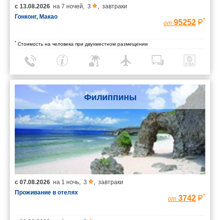
с
13.08.2026
на
7 ночей
,
3
,
завтраки
Гонконг, Макао
*
95252
от
*
Стоимость на человека при двухместном размещении
Филиппины
с
07.08.2026
на
1 ночь
,
3
,
завтраки
Проживание в отелях
*
3742
от