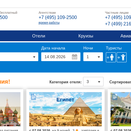
 бесплатный
Агентствам
Частным лицам
2500
+7 (495) 109-2500
+7 (495) 10
время работы
+7 (499) 21
Отели
Круизы
Авиа
Дата начала
Ночи
Туристы
ия!
Категория отеля:
Сортироват
Египет
ез питания
с
07.08.2026
на
9 ночей
,
3
,
завтраки и
с
07.08.202