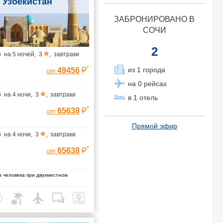
Узбекистан
ЗАБРОНИРОВАНО В
СОЧИ
2
6
на
5 ночей
,
3
,
завтраки
*
из 1 города
49456
от
на 0 рейсах
6
на
4 ночи
,
3
,
завтраки
в 1 отель
*
65638
от
Прямой эфир
6
на
4 ночи
,
3
,
завтраки
*
65638
от
 человека при двухместном