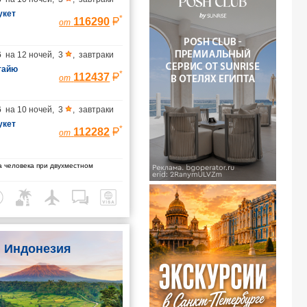
укет
*
116290
от
6
на
12 ночей
,
3
,
завтраки
тайю
*
112437
от
6
на
10 ночей
,
3
,
завтраки
укет
*
112282
от
 человека при двухместном
Индонезия