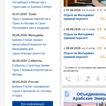
Петербурга в Монастир с
туристами от Библио-Глобус!
с
07.08.2026
на
4 ночи
,
3
,
б
02.07.2026 Тунис
Отдых на Мальдивах
от
Туры с прямым перелетом в
(прямой перелёт/
гарантированные
Тунис из Москвы и Санкт-
места/багаж 23 кг)
Петербурга уже в продаже!
с
08.08.2026
на
4 ночи
,
3
,
б
Отдых на Мальдивах
05.06.2026 Мальдивы
от
(прямой перелёт/
Библио-Глобус провел
гарантированные
масштабный воркшоп по
места/багаж 23 кг)
с
09.08.2026
на
4 ночи
,
3
,
б
Мальдивам для
Отдых на Мальдивах
туристических агентств!
от
(прямой перелёт/
02.06.2026 Сейшелы
гарантированные
места/багаж 23 кг)
Сейшелы стали еще ближе:
*
Стоимость на человека при двухме
туры с прямым перелетом из
размещении
Москвы
06.04.2026 Россия
Библио-Глобус опровергает
слухи о доплатах за топливо
Объединенн
в турах
Арабские Эмир
Вся информация