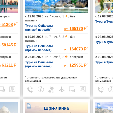
автраки
с
12.08.2026
на
7 ночей
,
3
,
без
с
12.08.202
питания
Туры в Тун
*
51308
т
Туры на Сейшелы
*
165170
от
(прямой перелёт)
автраки
с
19.08.2026
на
7 ночей
,
3
,
без
с
08.08.202
питания
Туры в Тун
*
58145
т
Туры на Сейшелы
*
164073
от
(прямой перелёт)
автраки
с
26.08.2026
на
7 ночей
,
3
,
завтраки
с
09.08.202
Туры на Сейшелы
Туры в Тун
*
*
63211
125951
т
от
(прямой перелёт)
*
*
стном
Стоимость на человека при двухместном
Стоимость на
размещении
размещении
Шри-Ланка