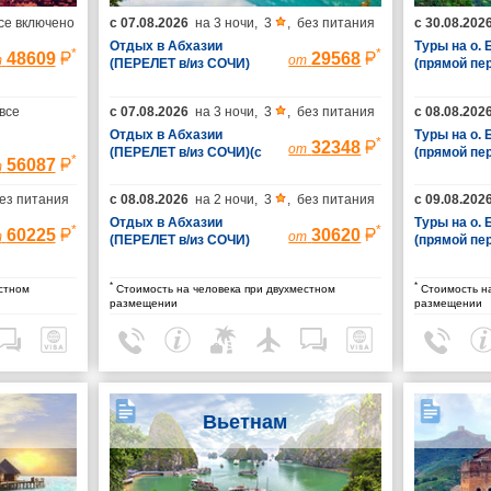
се включено
с
07.08.2026
на
3 ночи
,
3
,
без питания
с
30.08.202
Отдых в Абхазии
Туры на о.
*
*
48609
29568
т
от
(ПЕРЕЛЕТ в/из СОЧИ)
(прямой пе
(без трансфера)
все
с
07.08.2026
на
3 ночи
,
3
,
без питания
с
08.08.202
Отдых в Абхазии
Туры на о.
*
32348
от
(ПЕРЕЛЕТ в/из СОЧИ)(с
(прямой пе
*
56087
т
трансфером)
ез питания
с
08.08.2026
на
2 ночи
,
3
,
без питания
с
09.08.202
Отдых в Абхазии
Туры на о.
*
*
60225
30620
т
от
(ПЕРЕЛЕТ в/из СОЧИ)
(прямой пе
(без трансфера)
*
*
стном
Стоимость на человека при двухместном
Стоимость на
размещении
размещении
Вьетнам