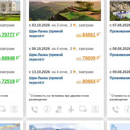
завтраки
с
03.10.2026
на
3 ночи
,
3
,
завтраки
с
07.08.202
Шри-Ланка (прямой
Проживание
*
*
70777
84061
т
от
перелёт/
гарантированные
места/багаж 23 кг)
завтраки
с
06.10.2026
на
4 ночи
,
3
,
завтраки
с
08.08.202
Шри-Ланка (прямой
Проживание
*
*
68948
79009
т
от
перелёт/
гарантированные
места/багаж 23 кг)
завтраки
с
13.10.2026
на
4 ночи
,
3
,
завтраки
с
09.08.202
Шри-Ланка (прямой
Проживание
*
*
72519
80664
т
от
перелёт/
гарантированные
места/багаж 23 кг)
*
*
стном
Стоимость на человека при двухместном
Стоимость на
размещении
размещении