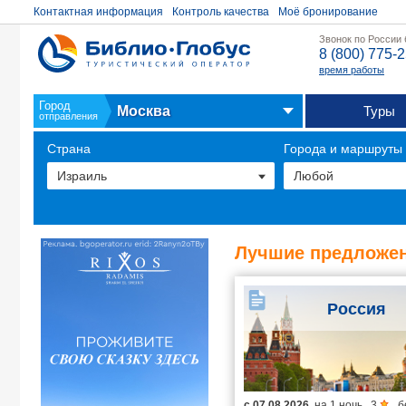
Контактная информация
Контроль качества
Моё бронирование
Звонок по России
8 (800) 775-
время работы
Город
Москва
Туры
отправления
Страна
Города и маршруты
Лучшие предложен
Россия
с
07.08.2026
на
1 ночь
,
3
,
б