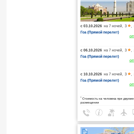
с
03.10.2026
на
7 ночей
,
3
,
Гоа (Прямой перелет)
о
с
06.10.2026
на
7 ночей
,
3
,
Гоа (Прямой перелет)
о
с
10.10.2026
на
7 ночей
,
3
,
Гоа (Прямой перелет)
о
*
Стоимость на человека при двухме
размещении