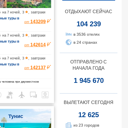
ОТДЫХАЮТ СЕЙЧАС
6
на
7 ночей
,
3
,
завтраки
ные туры в
*
143209
104 239
от
ванные
илёт в
в 3536 отелях
6
на
7 ночей
,
3
,
завтраки
ет из
ные туры в
в 24 странах
*
142614
от
ванные
илёт в
6
на
7 ночей
,
3
,
завтраки
ет из
ОТПРАВЛЕНО С
ные туры в
*
142137
НАЧАЛА ГОДА
от
ванные
илёт в
1 945 670
 человека при двухместном
ет из
ВЫЛЕТАЮТ СЕГОДНЯ
12 625
Тунис
из 23 городов