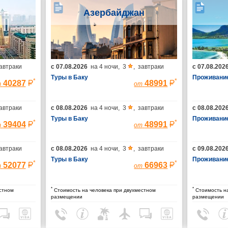
Азербайджан
автраки
с
07.08.2026
на
4 ночи
,
3
,
завтраки
с
07.08.202
Туры в Баку
Проживание
*
*
40287
48991
т
от
автраки
с
08.08.2026
на
4 ночи
,
3
,
завтраки
с
08.08.202
Туры в Баку
Проживание
*
*
39404
48991
т
от
автраки
с
08.08.2026
на
4 ночи
,
3
,
завтраки
с
09.08.202
Туры в Баку
Проживание
*
*
52077
66963
т
от
*
*
стном
Стоимость на человека при двухместном
Стоимость на
размещении
размещении