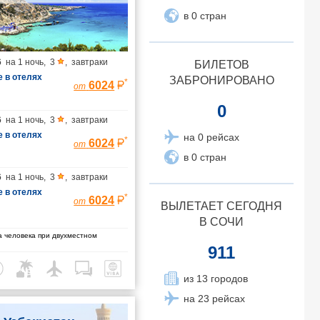
в 0 стран
6
на
1 ночь
,
3
,
завтраки
БИЛЕТОВ
 в отелях
ЗАБРОНИРОВАНО
*
6024
от
0
6
на
1 ночь
,
3
,
завтраки
 в отелях
на 0 рейсах
*
6024
от
в 0 стран
6
на
1 ночь
,
3
,
завтраки
 в отелях
*
6024
от
ВЫЛЕТАЕТ СЕГОДНЯ
В СОЧИ
 человека при двухместном
911
из 13 городов
на 23 рейсах