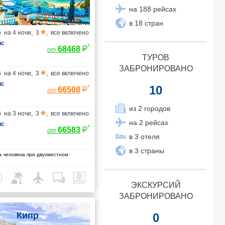
на 188 рейсах
в 18 стран
6
на
4 ночи
,
3
,
все включено
ис
*
68468
от
ТУРОВ
ЗАБРОНИРОВАНО
6
на
4 ночи
,
3
,
все включено
ис
10
*
66508
от
из 2 городов
6
на
3 ночи
,
3
,
все включено
на 2 рейсах
ис
*
66583
от
в 3 отеля
в 3 страны
 человека при двухместном
ЭКСКУРСИЙ
ЗАБРОНИРОВАНО
Кипр
0