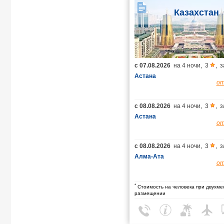
Казахстан
с
07.08.2026
на
4 ночи
,
3
,
з
Астана
о
с
08.08.2026
на
4 ночи
,
3
,
з
Астана
о
с
08.08.2026
на
4 ночи
,
3
,
з
Алма-Ата
о
*
Стоимость на человека при двухме
размещении