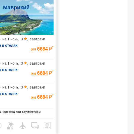
Маврикий
6
на
1 ночь
,
3
,
завтраки
 в отелях
*
6684
от
6
на
1 ночь
,
3
,
завтраки
 в отелях
*
6684
от
6
на
1 ночь
,
3
,
завтраки
 в отелях
*
6684
от
 человека при двухместном