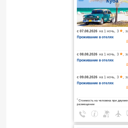
Куба
с
07.08.2026
на
1 ночь
,
3
,
з
Проживание в отелях
с
08.08.2026
на
1 ночь
,
3
,
з
Проживание в отелях
с
09.08.2026
на
1 ночь
,
3
,
з
Проживание в отелях
*
Стоимость на человека при двухме
размещении