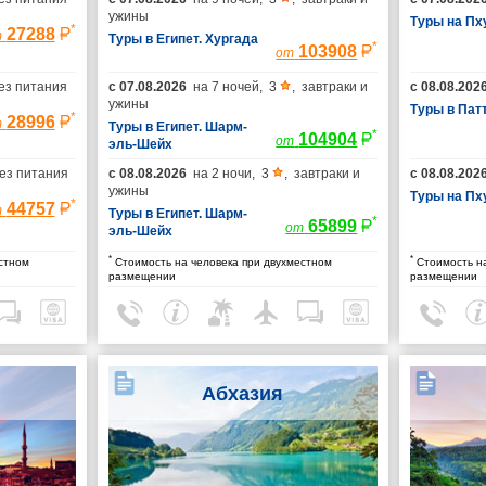
ужины
Туры на Пх
*
27288
т
Туры в Египет. Хургада
*
103908
от
ез питания
с
07.08.2026
на
7 ночей
,
3
,
завтраки и
с
08.08.202
ужины
Туры в Пат
*
28996
т
Туры в Египет. Шарм-
*
104904
от
эль-Шейх
ез питания
с
08.08.2026
на
2 ночи
,
3
,
завтраки и
с
08.08.202
ужины
Туры на Пх
*
44757
т
Туры в Египет. Шарм-
*
65899
от
эль-Шейх
*
*
стном
Стоимость на человека при двухместном
Стоимость на
размещении
размещении
Абхазия