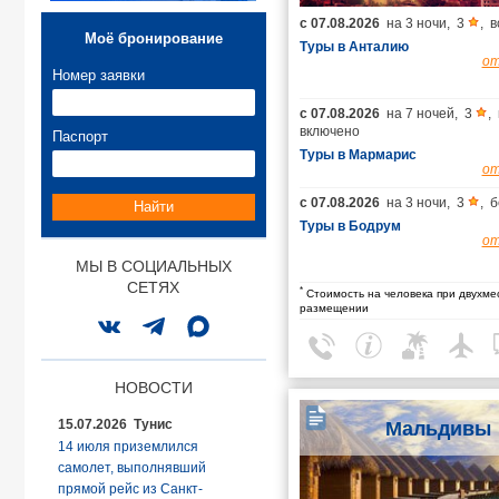
с
07.08.2026
на
3 ночи
,
3
,
в
Моё бронирование
Туры в Анталию
о
Номер заявки
с
07.08.2026
на
7 ночей
,
3
,
включено
Паспорт
Туры в Мармарис
о
с
07.08.2026
на
3 ночи
,
3
,
б
Найти
Туры в Бодрум
о
МЫ В СОЦИАЛЬНЫХ
СЕТЯХ
*
Стоимость на человека при двухме
размещении
НОВОСТИ
15.07.2026 Тунис
Мальдивы
14 июля приземлился
самолет, выполнявший
прямой рейс из Санкт-