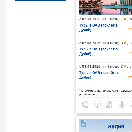
с
02.10.2026
на
1 ночь
,
3
,
з
Туры в ОАЭ (прилёт в
о
Дубай)
с
07.08.2026
на
4 ночи
,
3
,
з
Туры в ОАЭ (прилёт в
о
Дубай)
с
08.08.2026
на
3 ночи
,
3
,
з
Туры в ОАЭ (прилёт в
о
Дубай)
*
Стоимость на человека при двухме
размещении
Индия