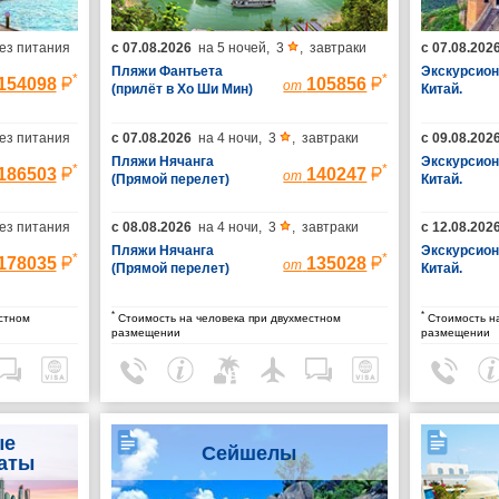
ез питания
с
07.08.2026
на
5 ночей
,
3
,
завтраки
с
07.08.202
Пляжи Фантьета
Экскурсион
*
*
154098
105856
от
(прилёт в Хо Ши Мин)
Китай.
Гарантиро
группы (пр
ез питания
с
07.08.2026
на
4 ночи
,
3
,
завтраки
с
09.08.202
Шанхай/выл
Пекина)
Пляжи Нячанга
Экскурсион
*
*
186503
140247
от
(Прямой перелет)
Китай.
Гарантиро
группы (пр
ез питания
с
08.08.2026
на
4 ночи
,
3
,
завтраки
с
12.08.202
Шанхай/выл
Пляжи Нячанга
Пекина)
Экскурсион
*
*
178035
135028
от
(Прямой перелет)
Китай.
Гарантиро
группы (пр
*
*
стном
Стоимость на человека при двухместном
Стоимость на
Шанхай/выл
размещении
размещении
Пекина)
ые
Сейшелы
аты