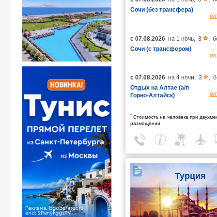
Сочи (без трансфера)
о
с
07.08.2026
на
1 ночь
,
3
,
б
Сочи (с трансфером)
о
с
07.08.2026
на
4 ночи
,
3
,
б
Отдых на Алтае (а/п
о
Горно-Алтайск)
*
Стоимость на человека при двухме
размещении
Турция