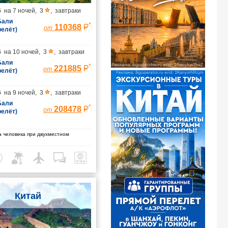
6
на
7 ночей
,
3
,
завтраки
 Бали
*
110368
от
релёт)
6
на
10 ночей
,
3
,
завтраки
 Бали
*
221885
от
релёт)
6
на
9 ночей
,
3
,
завтраки
 Бали
*
208478
от
релёт)
 человека при двухместном
Китай