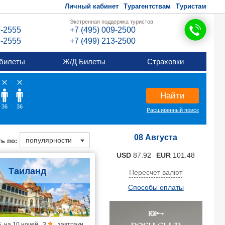
Личный кабинет
Турагентствам
Туристам
Экстренная поддержка туристов
9-2555
+7 (495) 009-2500
6-2555
+7 (499) 213-2500
билеты
Ж/Д Билеты
Страховки
Найти
36
36
Расширенный поиск
08 Августа
ь по:
USD
87.92
EUR
101.48
Таиланд
Пересчет валют
Способы оплаты
6
на
10 ночей
,
3
,
завтраки