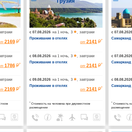
Грузия
автраки
с
07.08.2026
на
1 ночь
,
3
,
завтраки
с
07.08.202
Проживание в отелях
Самарканд
*
*
2169
2141
от
от
автраки
с
08.08.2026
на
1 ночь
,
3
,
завтраки
с
07.08.202
Проживание в отелях
Самарканд
*
*
1786
2141
от
от
автраки
с
09.08.2026
на
1 ночь
,
3
,
завтраки
с
08.08.202
Проживание в отелях
Самарканд
*
*
2169
2141
от
от
*
*
стном
Стоимость на человека при двухместном
Стоимость на
размещении
размещении