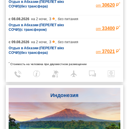
Отдых в Абхазии (ПЕРЕЛЕТ в/из
*
30620
от
СОЧИ)(без трансфера)
с
08.08.2026
на
2 ночи
,
3
,
без питания
Отдых в Абхазии (ПЕРЕЛЕТ в/из
*
33400
от
СОЧИ)(с трансфером)
с
09.08.2026
на
2 ночи
,
3
,
без питания
Отдых в Абхазии (ПЕРЕЛЕТ в/из
*
37021
от
СОЧИ)(без трансфера)
*
Стоимость на человека при двухместном размещении
Индонезия