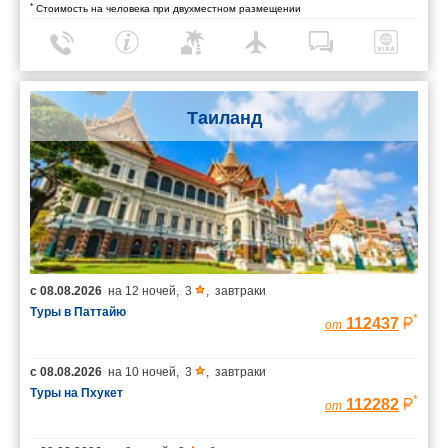
*
Стоимость на человека при двухместном размещении
Таиланд
с
08.08.2026
на
12 ночей
,
3
,
завтраки
Туры в Паттайю
*
112437
от
с
08.08.2026
на
10 ночей
,
3
,
завтраки
Туры на Пхукет
*
112282
от