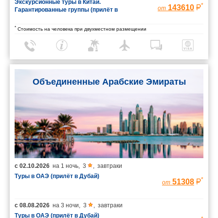
Экскурсионные туры в Китай.
*
143610
от
Гарантированные группы (прилёт в
Шанхай/вылет из Пекина)
*
Стоимость на человека при двухместном размещении
Объединенные Арабские Эмираты
с
02.10.2026
на
1 ночь
,
3
,
завтраки
Туры в ОАЭ (прилёт в Дубай)
*
51308
от
с
08.08.2026
на
3 ночи
,
3
,
завтраки
Туры в ОАЭ (прилёт в Дубай)