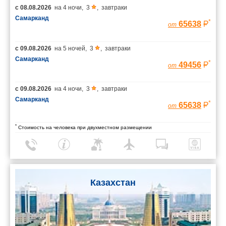
с
08.08.2026
на
4 ночи
,
3
,
завтраки
Самарканд
*
65638
от
с
09.08.2026
на
5 ночей
,
3
,
завтраки
Самарканд
*
49456
от
с
09.08.2026
на
4 ночи
,
3
,
завтраки
Самарканд
*
65638
от
*
Стоимость на человека при двухместном размещении
Казахстан