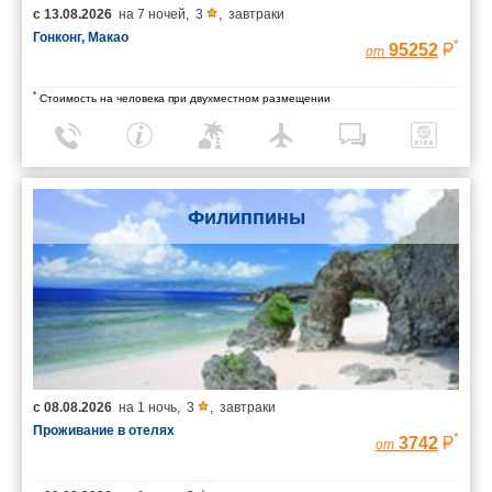
с
13.08.2026
на
7 ночей
,
3
,
завтраки
Гонконг, Макао
*
95252
от
*
Стоимость на человека при двухместном размещении
Филиппины
с
08.08.2026
на
1 ночь
,
3
,
завтраки
Проживание в отелях
*
3742
от