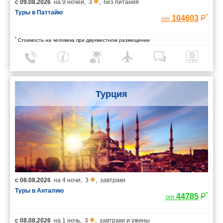
с
09.08.2026
на
9 ночей
,
3
,
без питания
Туры в Паттайю
*
104603
от
*
Стоимость на человека при двухместном размещении
Турция
с
08.08.2026
на
4 ночи
,
3
,
завтраки
Туры в Анталию
*
44785
от
с
08.08.2026
на
1 ночь
,
3
,
завтраки и ужины