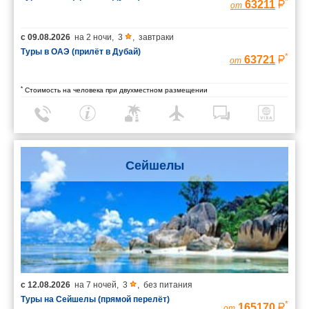
*
63211
от
с
09.08.2026
на
2 ночи
,
3
,
завтраки
Туры в ОАЭ (прилёт в Дубай)
*
63721
от
*
Стоимость на человека при двухместном размещении
Сейшелы
с
12.08.2026
на
7 ночей
,
3
,
без питания
Туры на Сейшелы (прямой перелёт)
*
165170
от