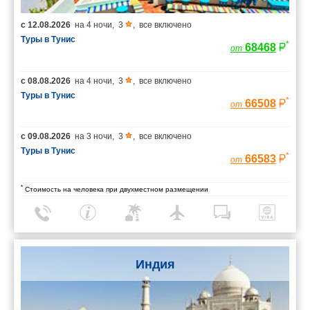
с
12.08.2026
на
4 ночи
,
3
,
все включено
Туры в Тунис
*
68468
от
с
08.08.2026
на
4 ночи
,
3
,
все включено
Туры в Тунис
*
66508
от
с
09.08.2026
на
3 ночи
,
3
,
все включено
Туры в Тунис
*
66583
от
*
Стоимость на человека при двухместном размещении
Индия