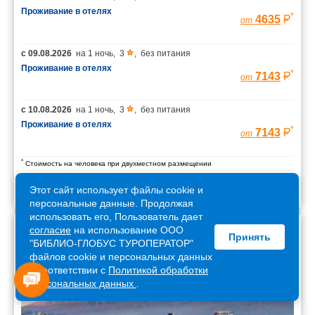
Проживание в отелях
*
4635
от
с
09.08.2026
на
1 ночь
,
3
,
без питания
Проживание в отелях
*
7143
от
с
10.08.2026
на
1 ночь
,
3
,
без питания
Проживание в отелях
*
7143
от
*
Стоимость на человека при двухместном размещении
Этот сайт использует файлы cookie и
персональные данные. Продолжая
использовать его, Пользователь дает
согласие
на использование ООО
Принять
Армения
"БИБЛИО-ГЛОБУС ТУРОПЕРАТОР"
файлов cookie и персональных данных
в соответствии с
Политикой обработки
персональных данных
.