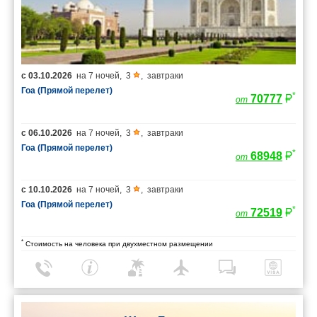
с
03.10.2026
на
7 ночей
,
3
,
завтраки
Гоа (Прямой перелет)
*
70777
от
с
06.10.2026
на
7 ночей
,
3
,
завтраки
Гоа (Прямой перелет)
*
68948
от
с
10.10.2026
на
7 ночей
,
3
,
завтраки
Гоа (Прямой перелет)
*
72519
от
*
Стоимость на человека при двухместном размещении