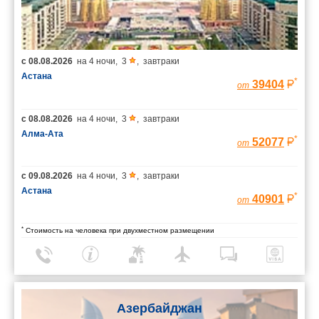
с
08.08.2026
на
4 ночи
,
3
,
завтраки
Астана
*
39404
от
с
08.08.2026
на
4 ночи
,
3
,
завтраки
Алма-Ата
*
52077
от
с
09.08.2026
на
4 ночи
,
3
,
завтраки
Астана
*
40901
от
*
Стоимость на человека при двухместном размещении
Азербайджан