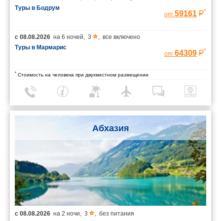
Туры в Бодрум
*
59161
от
с
08.08.2026
на
6 ночей
,
3
,
все включено
Туры в Мармарис
*
64309
от
*
Стоимость на человека при двухместном размещении
Абхазия
с
08.08.2026
на
2 ночи
,
3
,
без питания