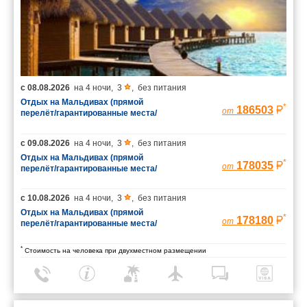
с
08.08.2026
на
4 ночи
,
3
,
без питания
Отдых на Мальдивах (прямой
*
186503
от
перелёт/гарантированные места/
багаж 23 кг)
с
09.08.2026
на
4 ночи
,
3
,
без питания
Отдых на Мальдивах (прямой
*
178035
от
перелёт/гарантированные места/
багаж 23 кг)
с
10.08.2026
на
4 ночи
,
3
,
без питания
Отдых на Мальдивах (прямой
*
178180
от
перелёт/гарантированные места/
багаж 23 кг)
*
Стоимость на человека при двухместном размещении