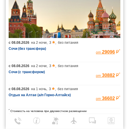
с
08.08.2026
на
2 ночи
,
3
,
без питания
Сочи (без трансфера)
*
29096
от
с
08.08.2026
на
2 ночи
,
3
,
без питания
Сочи (с трансфером)
*
30882
от
с
08.08.2026
на
1 ночь
,
3
,
без питания
Отдых на Алтае (а/п Горно-Алтайск)
*
36602
от
*
Стоимость на человека при двухместном размещении