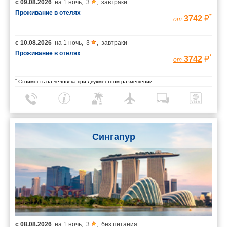
с
09.08.2026
на
1 ночь
,
3
,
завтраки
Проживание в отелях
*
3742
от
с
10.08.2026
на
1 ночь
,
3
,
завтраки
Проживание в отелях
*
3742
от
*
Стоимость на человека при двухместном размещении
Сингапур
с
08.08.2026
на
1 ночь
,
3
,
без питания