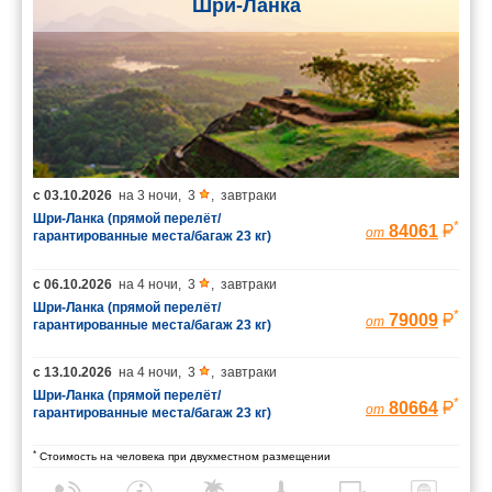
Шри-Ланка
с
03.10.2026
на
3 ночи
,
3
,
завтраки
Шри-Ланка (прямой перелёт/
*
84061
от
гарантированные места/багаж 23 кг)
с
06.10.2026
на
4 ночи
,
3
,
завтраки
Шри-Ланка (прямой перелёт/
*
79009
от
гарантированные места/багаж 23 кг)
с
13.10.2026
на
4 ночи
,
3
,
завтраки
Шри-Ланка (прямой перелёт/
*
80664
от
гарантированные места/багаж 23 кг)
*
Стоимость на человека при двухместном размещении