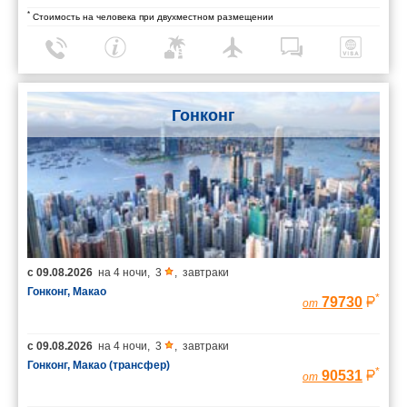
*
Стоимость на человека при двухместном размещении
Гонконг
с
09.08.2026
на
4 ночи
,
3
,
завтраки
Гонконг, Макао
*
79730
от
с
09.08.2026
на
4 ночи
,
3
,
завтраки
Гонконг, Макао (трансфер)
*
90531
от