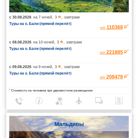
с
30.08.2026
на
7 ночей
,
3
,
завтраки
Туры на о. Бали (прямой перелёт)
*
110368
от
с
08.08.2026
на
10 ночей
,
3
,
завтраки
Туры на о. Бали (прямой перелёт)
*
221885
от
с
09.08.2026
на
9 ночей
,
3
,
завтраки
Туры на о. Бали (прямой перелёт)
*
208478
от
*
Стоимость на человека при двухместном размещении
Мальдивы