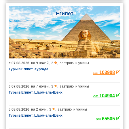
Египет
с
07.08.2026
на
9 ночей
,
3
,
завтраки и ужины
Туры в Египет. Хургада
*
103908
от
с
07.08.2026
на
7 ночей
,
3
,
завтраки и ужины
Туры в Египет. Шарм-эль-Шейх
*
104904
от
с
08.08.2026
на
2 ночи
,
3
,
завтраки и ужины
Туры в Египет. Шарм-эль-Шейх
*
65505
от