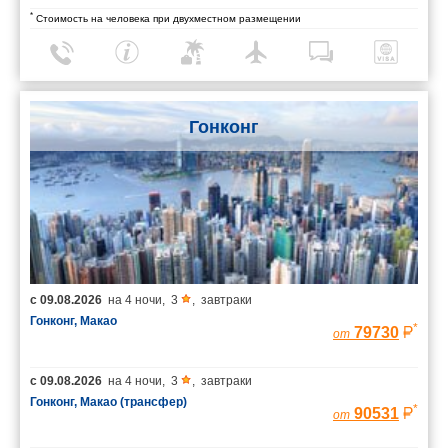
*
Стоимость на человека при двухместном размещении
Гонконг
с
09.08.2026
на
4 ночи
,
3
,
завтраки
Гонконг, Макао
*
79730
от
с
09.08.2026
на
4 ночи
,
3
,
завтраки
Гонконг, Макао (трансфер)
*
90531
от