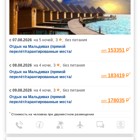
с
07.08.2026
на
5 ночей
,
3
,
без питания
Отдых на Мальдивах (прямой
*
153351
от
перелёт/гарантированные места/
багаж 23 кг)
с
08.08.2026
на
4 ночи
,
3
,
без питания
Отдых на Мальдивах (прямой
*
183419
от
перелёт/гарантированные места/
багаж 23 кг)
с
09.08.2026
на
4 ночи
,
3
,
без питания
Отдых на Мальдивах (прямой
*
178035
от
перелёт/гарантированные места/
багаж 23 кг)
*
Стоимость на человека при двухместном размещении