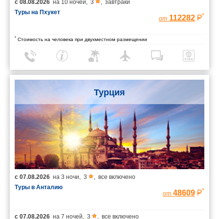
с
08.08.2026
на
10 ночей
,
3
,
завтраки
Туры на Пхукет
*
112282
от
*
Стоимость на человека при двухместном размещении
Турция
с
07.08.2026
на
3 ночи
,
3
,
все включено
Туры в Анталию
*
48609
от
с
07.08.2026
на
7 ночей
,
3
,
все включено