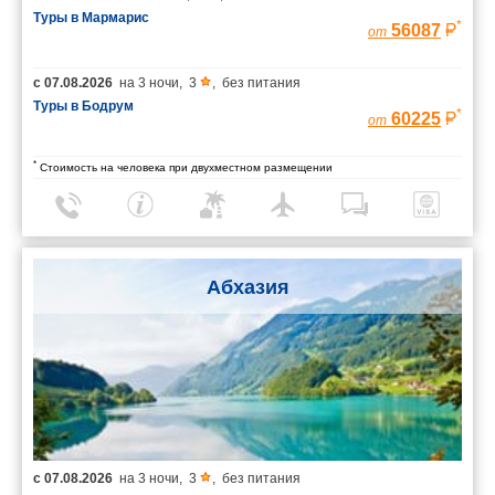
Туры в Мармарис
*
56087
от
с
07.08.2026
на
3 ночи
,
3
,
без питания
Туры в Бодрум
*
60225
от
*
Стоимость на человека при двухместном размещении
Абхазия
с
07.08.2026
на
3 ночи
,
3
,
без питания