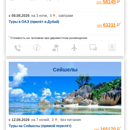
*
58145
от
с
08.08.2026
на
3 ночи
,
3
,
завтраки
Туры в ОАЭ (прилёт в Дубай)
*
63211
от
*
Стоимость на человека при двухместном размещении
Сейшелы
с
12.08.2026
на
7 ночей
,
3
,
без питания
Туры на Сейшелы (прямой перелёт)
*
165170
от