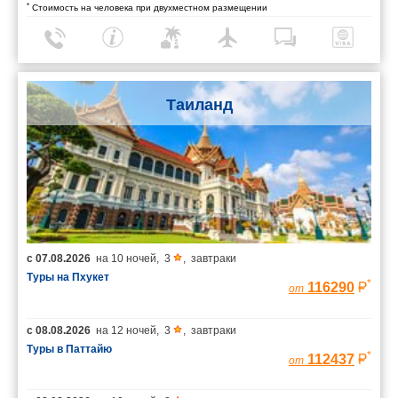
*
Стоимость на человека при двухместном размещении
Таиланд
с
07.08.2026
на
10 ночей
,
3
,
завтраки
Туры на Пхукет
*
116290
от
с
08.08.2026
на
12 ночей
,
3
,
завтраки
Туры в Паттайю
*
112437
от