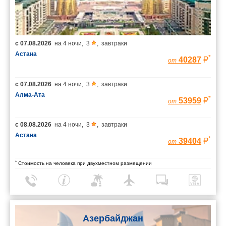
с
07.08.2026
на
4 ночи
,
3
,
завтраки
Астана
*
40287
от
с
07.08.2026
на
4 ночи
,
3
,
завтраки
Алма-Ата
*
53959
от
с
08.08.2026
на
4 ночи
,
3
,
завтраки
Астана
*
39404
от
*
Стоимость на человека при двухместном размещении
Азербайджан