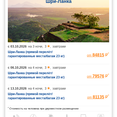
Шри-Ланка
с
03.10.2026
на
3 ночи
,
3
,
завтраки
Шри-Ланка (прямой перелёт/
*
84815
от
гарантированные места/багаж 23 кг)
с
06.10.2026
на
4 ночи
,
3
,
завтраки
Шри-Ланка (прямой перелёт/
*
79576
от
гарантированные места/багаж 23 кг)
с
13.10.2026
на
4 ночи
,
3
,
завтраки
Шри-Ланка (прямой перелёт/
*
81135
от
гарантированные места/багаж 23 кг)
*
Стоимость на человека при двухместном размещении