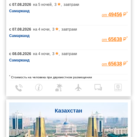
с
07.08.2026
на
5 ночей
,
3
,
завтраки
Самарканд
*
49456
от
с
07.08.2026
на
4 ночи
,
3
,
завтраки
Самарканд
*
65638
от
с
08.08.2026
на
4 ночи
,
3
,
завтраки
Самарканд
*
65638
от
*
Стоимость на человека при двухместном размещении
Казахстан