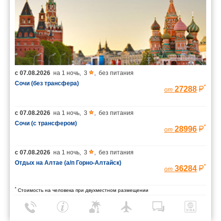
с
07.08.2026
на
1 ночь
,
3
,
без питания
Сочи (без трансфера)
*
27288
от
с
07.08.2026
на
1 ночь
,
3
,
без питания
Сочи (с трансфером)
*
28996
от
с
07.08.2026
на
1 ночь
,
3
,
без питания
Отдых на Алтае (а/п Горно-Алтайск)
*
36284
от
*
Стоимость на человека при двухместном размещении