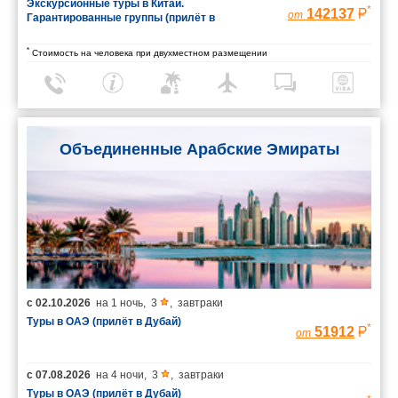
Экскурсионные туры в Китай.
*
142137
от
Гарантированные группы (прилёт в
Шанхай/вылет из Пекина)
*
Стоимость на человека при двухместном размещении
Объединенные Арабские Эмираты
с
02.10.2026
на
1 ночь
,
3
,
завтраки
Туры в ОАЭ (прилёт в Дубай)
*
51912
от
с
07.08.2026
на
4 ночи
,
3
,
завтраки
Туры в ОАЭ (прилёт в Дубай)