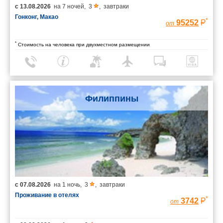
с
13.08.2026
на
7 ночей
,
3
,
завтраки
Гонконг, Макао
*
95252
от
*
Стоимость на человека при двухместном размещении
Филиппины
с
07.08.2026
на
1 ночь
,
3
,
завтраки
Проживание в отелях
*
3742
от