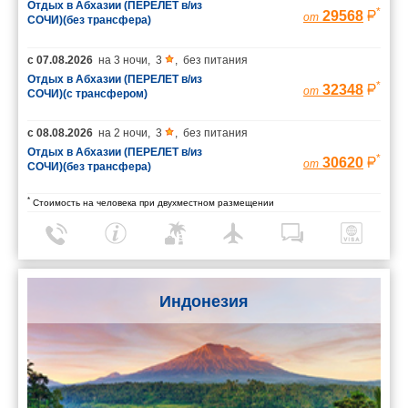
Отдых в Абхазии (ПЕРЕЛЕТ в/из
*
29568
от
СОЧИ)(без трансфера)
с
07.08.2026
на
3 ночи
,
3
,
без питания
Отдых в Абхазии (ПЕРЕЛЕТ в/из
*
32348
от
СОЧИ)(с трансфером)
с
08.08.2026
на
2 ночи
,
3
,
без питания
Отдых в Абхазии (ПЕРЕЛЕТ в/из
*
30620
от
СОЧИ)(без трансфера)
*
Стоимость на человека при двухместном размещении
Индонезия