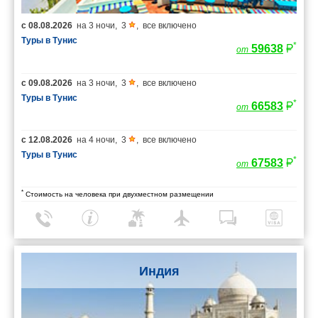
с
08.08.2026
на
3 ночи
,
3
,
все включено
Туры в Тунис
*
59638
от
с
09.08.2026
на
3 ночи
,
3
,
все включено
Туры в Тунис
*
66583
от
с
12.08.2026
на
4 ночи
,
3
,
все включено
Туры в Тунис
*
67583
от
*
Стоимость на человека при двухместном размещении
Индия