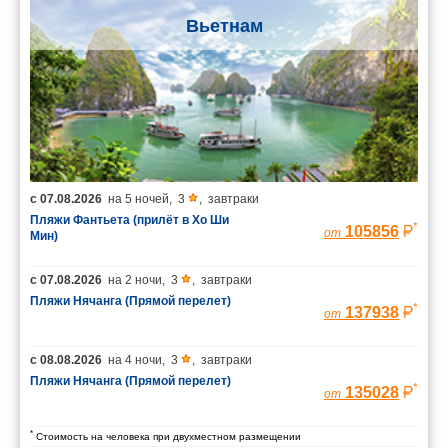
Вьетнам
с
07.08.2026
на
5 ночей
,
3
,
завтраки
Пляжи Фантьета (прилёт в Хо Ши
*
105856
от
Мин)
с
07.08.2026
на
2 ночи
,
3
,
завтраки
Пляжи Нячанга (Прямой перелет)
*
137938
от
с
08.08.2026
на
4 ночи
,
3
,
завтраки
Пляжи Нячанга (Прямой перелет)
*
135028
от
*
Стоимость на человека при двухместном размещении