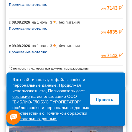
Проживание в отелях
*
7143
от
с
08.08.2026
на
1 ночь
,
3
,
без питания
Проживание в отелях
*
4635
от
с
09.08.2026
на
1 ночь
,
3
,
без питания
Проживание в отелях
*
7143
от
*
Стоимость на человека при двухместном размещении
Этот сайт использует файлы cookie и
персональные данные. Продолжая
использовать его, Пользователь дает
согласие
на использование ООО
Принять
Армения
"БИБЛИО-ГЛОБУС ТУРОПЕРАТОР"
файлов cookie и персональных данных
в соответствии с
Политикой обработки
персональных данных
.