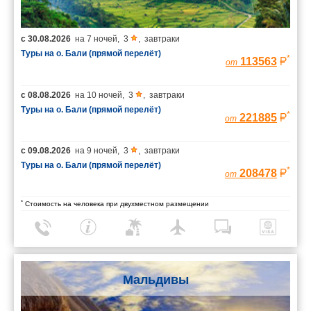
с
30.08.2026
на
7 ночей
,
3
,
завтраки
Туры на о. Бали (прямой перелёт)
*
113563
от
с
08.08.2026
на
10 ночей
,
3
,
завтраки
Туры на о. Бали (прямой перелёт)
*
221885
от
с
09.08.2026
на
9 ночей
,
3
,
завтраки
Туры на о. Бали (прямой перелёт)
*
208478
от
*
Стоимость на человека при двухместном размещении
Мальдивы