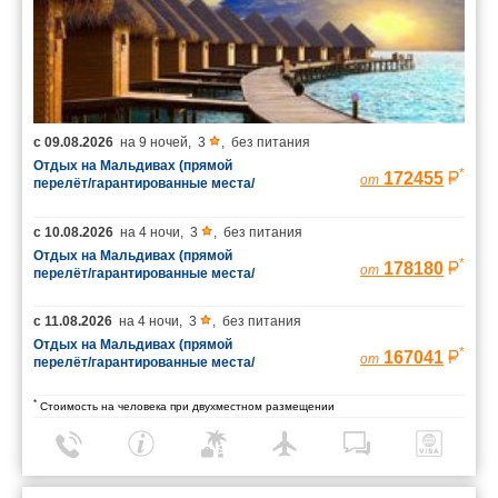
с
09.08.2026
на
9 ночей
,
3
,
без питания
Отдых на Мальдивах (прямой
*
172455
от
перелёт/гарантированные места/
багаж 23 кг)
с
10.08.2026
на
4 ночи
,
3
,
без питания
Отдых на Мальдивах (прямой
*
178180
от
перелёт/гарантированные места/
багаж 23 кг)
с
11.08.2026
на
4 ночи
,
3
,
без питания
Отдых на Мальдивах (прямой
*
167041
от
перелёт/гарантированные места/
багаж 23 кг)
*
Стоимость на человека при двухместном размещении