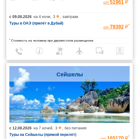
*
51961
от
с
09.08.2026
на
4 ночи
,
3
,
завтраки
Туры в ОАЭ (прилёт в Дубай)
*
79392
от
*
Стоимость на человека при двухместном размещении
Сейшелы
с
12.08.2026
на
7 ночей
,
3
,
без питания
Туры на Сейшелы (прямой перелёт)
*
165170
от