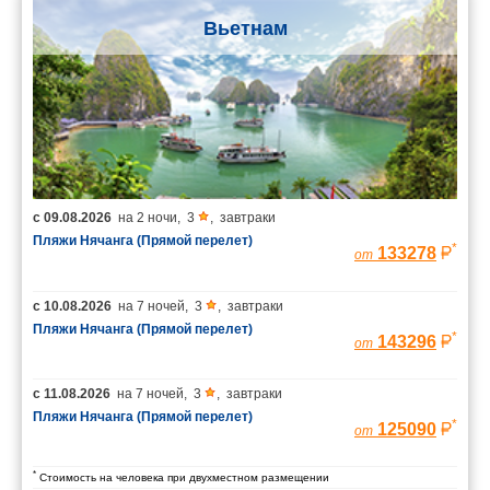
Вьетнам
с
09.08.2026
на
2 ночи
,
3
,
завтраки
Пляжи Нячанга (Прямой перелет)
*
133278
от
с
10.08.2026
на
7 ночей
,
3
,
завтраки
Пляжи Нячанга (Прямой перелет)
*
143296
от
с
11.08.2026
на
7 ночей
,
3
,
завтраки
Пляжи Нячанга (Прямой перелет)
*
125090
от
*
Стоимость на человека при двухместном размещении