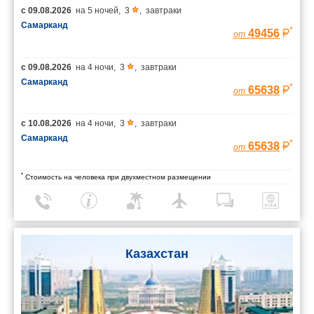
с
09.08.2026
на
5 ночей
,
3
,
завтраки
Самарканд
*
49456
от
с
09.08.2026
на
4 ночи
,
3
,
завтраки
Самарканд
*
65638
от
с
10.08.2026
на
4 ночи
,
3
,
завтраки
Самарканд
*
65638
от
*
Стоимость на человека при двухместном размещении
Казахстан