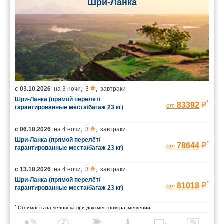
Шри-Ланка
с
03.10.2026
на
3 ночи
,
3
,
завтраки
Шри-Ланка (прямой перелёт/
*
83392
от
гарантированные места/багаж 23 кг)
с
06.10.2026
на
4 ночи
,
3
,
завтраки
Шри-Ланка (прямой перелёт/
*
78644
от
гарантированные места/багаж 23 кг)
с
13.10.2026
на
4 ночи
,
3
,
завтраки
Шри-Ланка (прямой перелёт/
*
81018
от
гарантированные места/багаж 23 кг)
*
Стоимость на человека при двухместном размещении