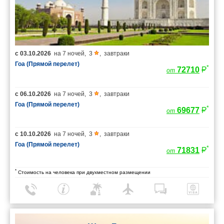
с
03.10.2026
на
7 ночей
,
3
,
завтраки
Гоа (Прямой перелет)
*
72710
от
с
06.10.2026
на
7 ночей
,
3
,
завтраки
Гоа (Прямой перелет)
*
69677
от
с
10.10.2026
на
7 ночей
,
3
,
завтраки
Гоа (Прямой перелет)
*
71831
от
*
Стоимость на человека при двухместном размещении