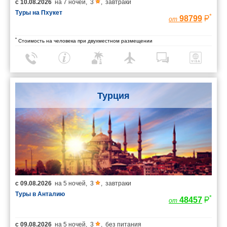
с
10.08.2026
на
7 ночей
,
3
,
завтраки
Туры на Пхукет
*
98799
от
*
Стоимость на человека при двухместном размещении
Турция
с
09.08.2026
на
5 ночей
,
3
,
завтраки
Туры в Анталию
*
48457
от
с
09.08.2026
на
5 ночей
,
3
,
без питания