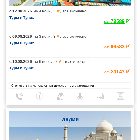
с
12.08.2026
на
4 ночи
,
3
,
все включено
Туры в Тунис
*
73589
от
с
09.08.2026
на
3 ночи
,
3
,
все включено
Туры в Тунис
*
66583
от
с
10.08.2026
на
6 ночей
,
3
,
все включено
Туры в Тунис
*
81143
от
*
Стоимость на человека при двухместном размещении
Индия