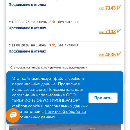
Проживание в отелях
*
7143
от
с
10.08.2026
на
1 ночь
,
3
,
без питания
Проживание в отелях
*
7143
от
с
11.08.2026
на
1 ночь
,
3
,
без питания
Проживание в отелях
*
4635
от
*
Стоимость на человека при двухместном размещении
Этот сайт использует файлы cookie и
персональные данные. Продолжая
использовать его, Пользователь дает
согласие
на использование ООО
Принять
Армения
"БИБЛИО-ГЛОБУС ТУРОПЕРАТОР"
файлов cookie и персональных данных
в соответствии с
Политикой обработки
персональных данных
.