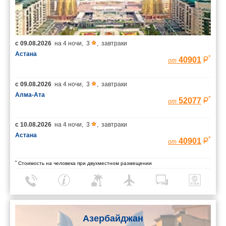
с
09.08.2026
на
4 ночи
,
3
,
завтраки
Астана
*
40901
от
с
09.08.2026
на
4 ночи
,
3
,
завтраки
Алма-Ата
*
52077
от
с
10.08.2026
на
4 ночи
,
3
,
завтраки
Астана
*
40901
от
*
Стоимость на человека при двухместном размещении
Азербайджан