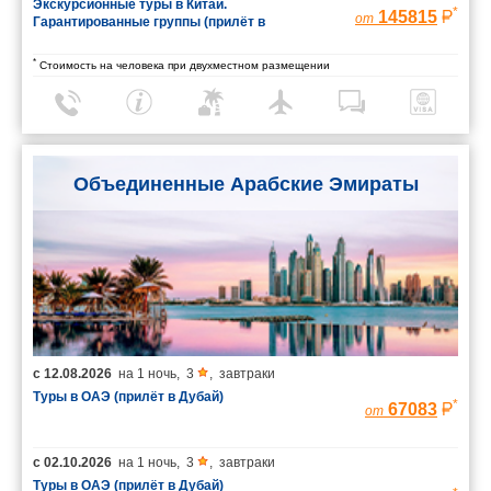
Экскурсионные туры в Китай.
*
145815
от
Гарантированные группы (прилёт в
Шанхай/вылет из Пекина)
*
Стоимость на человека при двухместном размещении
Объединенные Арабские Эмираты
с
12.08.2026
на
1 ночь
,
3
,
завтраки
Туры в ОАЭ (прилёт в Дубай)
*
67083
от
с
02.10.2026
на
1 ночь
,
3
,
завтраки
Туры в ОАЭ (прилёт в Дубай)