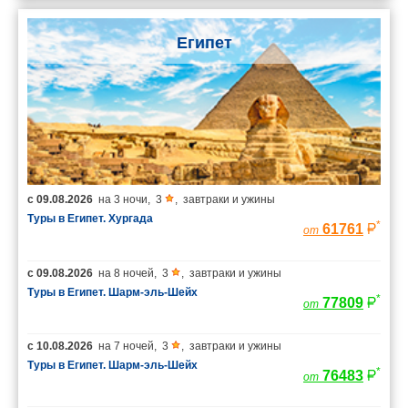
Египет
с
09.08.2026
на
3 ночи
,
3
,
завтраки и ужины
Туры в Египет. Хургада
*
61761
от
с
09.08.2026
на
8 ночей
,
3
,
завтраки и ужины
Туры в Египет. Шарм-эль-Шейх
*
77809
от
с
10.08.2026
на
7 ночей
,
3
,
завтраки и ужины
Туры в Египет. Шарм-эль-Шейх
*
76483
от