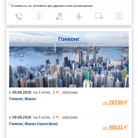
*
Стоимость на человека при двухместном размещении
Гонконг
с
09.08.2026
на
4 ночи
,
3
,
завтраки
Гонконг, Макао
*
79730
от
с
09.08.2026
на
4 ночи
,
3
,
завтраки
Гонконг, Макао (трансфер)
*
90531
от