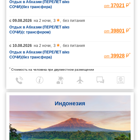
Отдых в Абхазии (ПЕРЕЛЕТ в/из
*
37021
от
СОЧИ)(без трансфера)
с
09.08.2026
на
2 ночи
,
3
,
без питания
Отдых в Абхазии (ПЕРЕЛЕТ в/из
*
39801
от
СОЧИ)(с трансфером)
с
10.08.2026
на
2 ночи
,
3
,
без питания
Отдых в Абхазии (ПЕРЕЛЕТ в/из
*
39928
от
СОЧИ)(без трансфера)
*
Стоимость на человека при двухместном размещении
Индонезия