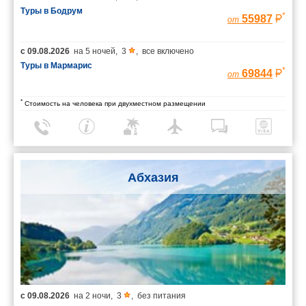
Туры в Бодрум
*
55987
от
с
09.08.2026
на
5 ночей
,
3
,
все включено
Туры в Мармарис
*
69844
от
*
Стоимость на человека при двухместном размещении
Абхазия
с
09.08.2026
на
2 ночи
,
3
,
без питания