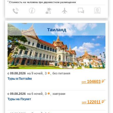
*
Стоимость на человека при двухместном размещении
Таиланд
с
09.08.2026
на
9 ночей
,
3
,
без питания
Туры в Паттайю
*
104603
от
с
09.08.2026
на
6 ночей
,
3
,
завтраки
Туры на Пхукет
*
122011
от