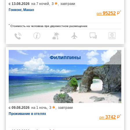
с
13.08.2026
на
7 ночей
,
3
,
завтраки
Гонконг, Макао
*
95252
от
*
Стоимость на человека при двухместном размещении
Филиппины
с
09.08.2026
на
1 ночь
,
3
,
завтраки
Проживание в отелях
*
3742
от