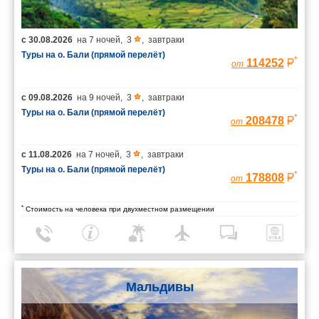
с
30.08.2026
на
7 ночей
,
3
,
завтраки
Туры на о. Бали (прямой перелёт)
*
114252
от
с
09.08.2026
на
9 ночей
,
3
,
завтраки
Туры на о. Бали (прямой перелёт)
*
208478
от
с
11.08.2026
на
7 ночей
,
3
,
завтраки
Туры на о. Бали (прямой перелёт)
*
178808
от
*
Стоимость на человека при двухместном размещении
Мальдивы