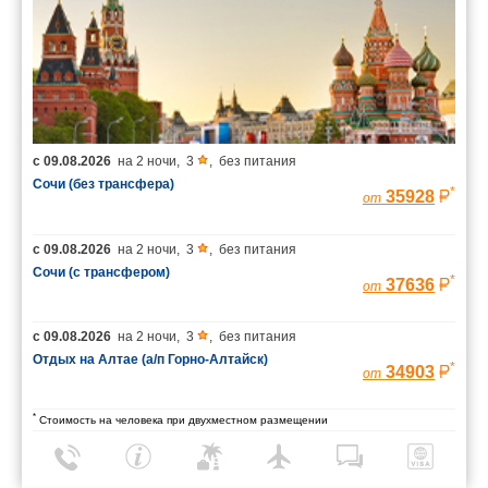
с
09.08.2026
на
2 ночи
,
3
,
без питания
Сочи (без трансфера)
*
35928
от
с
09.08.2026
на
2 ночи
,
3
,
без питания
Сочи (с трансфером)
*
37636
от
с
09.08.2026
на
2 ночи
,
3
,
без питания
Отдых на Алтае (а/п Горно-Алтайск)
*
34903
от
*
Стоимость на человека при двухместном размещении