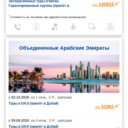
Экскурсионные туры в Китай.
*
145815
от
Гарантированные группы (прилёт в
Шанхай/вылет из Пекина)
*
Стоимость на человека при двухместном размещении
Объединенные Арабские Эмираты
с
02.10.2026
на
1 ночь
,
3
,
завтраки
Туры в ОАЭ (прилёт в Дубай)
*
51961
от
с
09.08.2026
на
4 ночи
,
3
,
завтраки
Туры в ОАЭ (прилёт в Дубай)