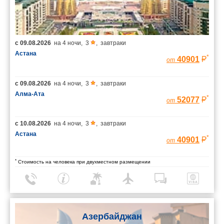
с
09.08.2026
на
4 ночи
,
3
,
завтраки
Астана
*
40901
от
с
09.08.2026
на
4 ночи
,
3
,
завтраки
Алма-Ата
*
52077
от
с
10.08.2026
на
4 ночи
,
3
,
завтраки
Астана
*
40901
от
*
Стоимость на человека при двухместном размещении
Азербайджан