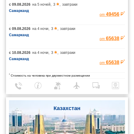
с
09.08.2026
на
5 ночей
,
3
,
завтраки
Самарканд
*
49456
от
с
09.08.2026
на
4 ночи
,
3
,
завтраки
Самарканд
*
65638
от
с
10.08.2026
на
4 ночи
,
3
,
завтраки
Самарканд
*
65638
от
*
Стоимость на человека при двухместном размещении
Казахстан