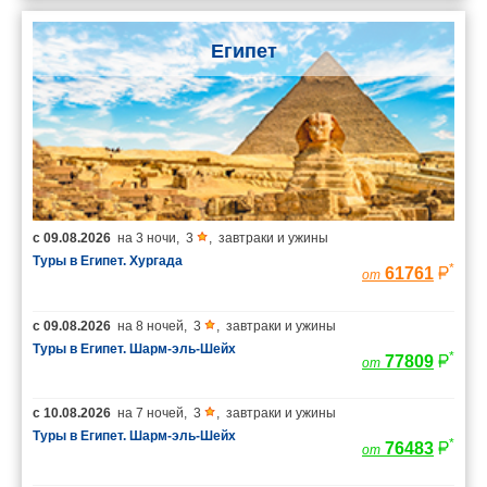
Египет
с
09.08.2026
на
3 ночи
,
3
,
завтраки и ужины
Туры в Египет. Хургада
*
61761
от
с
09.08.2026
на
8 ночей
,
3
,
завтраки и ужины
Туры в Египет. Шарм-эль-Шейх
*
77809
от
с
10.08.2026
на
7 ночей
,
3
,
завтраки и ужины
Туры в Египет. Шарм-эль-Шейх
*
76483
от