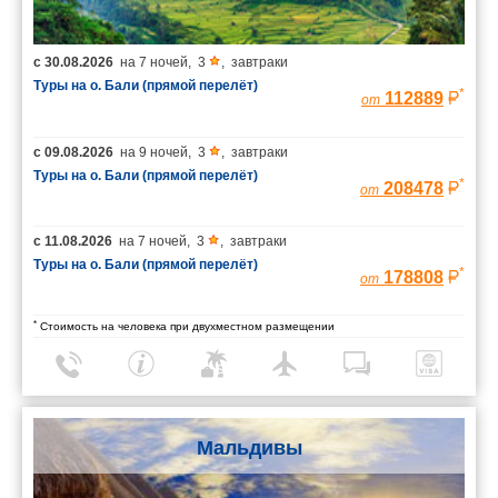
с
30.08.2026
на
7 ночей
,
3
,
завтраки
Туры на о. Бали (прямой перелёт)
*
112889
от
с
09.08.2026
на
9 ночей
,
3
,
завтраки
Туры на о. Бали (прямой перелёт)
*
208478
от
с
11.08.2026
на
7 ночей
,
3
,
завтраки
Туры на о. Бали (прямой перелёт)
*
178808
от
*
Стоимость на человека при двухместном размещении
Мальдивы