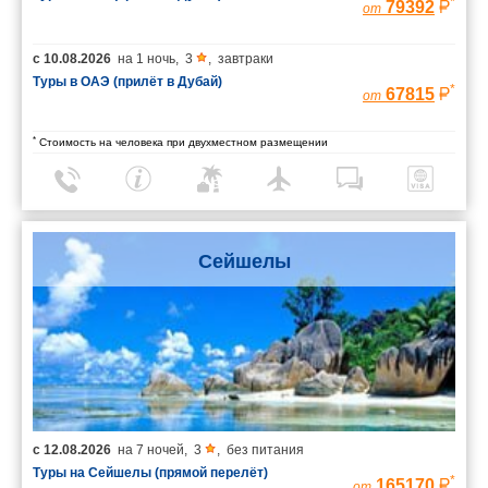
*
79392
от
с
10.08.2026
на
1 ночь
,
3
,
завтраки
Туры в ОАЭ (прилёт в Дубай)
*
67815
от
*
Стоимость на человека при двухместном размещении
Сейшелы
с
12.08.2026
на
7 ночей
,
3
,
без питания
Туры на Сейшелы (прямой перелёт)
*
165170
от