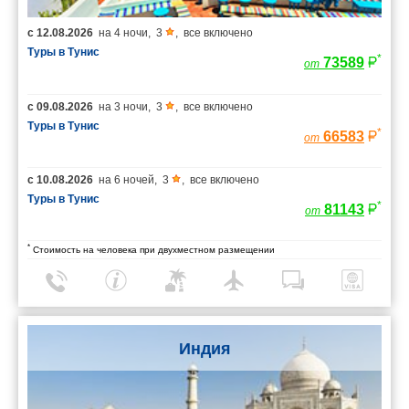
с
12.08.2026
на
4 ночи
,
3
,
все включено
Туры в Тунис
*
73589
от
с
09.08.2026
на
3 ночи
,
3
,
все включено
Туры в Тунис
*
66583
от
с
10.08.2026
на
6 ночей
,
3
,
все включено
Туры в Тунис
*
81143
от
*
Стоимость на человека при двухместном размещении
Индия