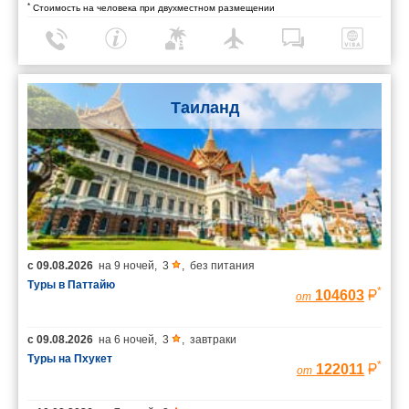
*
Стоимость на человека при двухместном размещении
Таиланд
с
09.08.2026
на
9 ночей
,
3
,
без питания
Туры в Паттайю
*
104603
от
с
09.08.2026
на
6 ночей
,
3
,
завтраки
Туры на Пхукет
*
122011
от