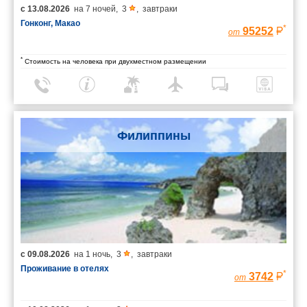
с
13.08.2026
на
7 ночей
,
3
,
завтраки
Гонконг, Макао
*
95252
от
*
Стоимость на человека при двухместном размещении
Филиппины
с
09.08.2026
на
1 ночь
,
3
,
завтраки
Проживание в отелях
*
3742
от