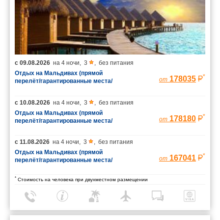
с
09.08.2026
на
4 ночи
,
3
,
без питания
Отдых на Мальдивах (прямой
*
178035
от
перелёт/гарантированные места/
багаж 23 кг)
с
10.08.2026
на
4 ночи
,
3
,
без питания
Отдых на Мальдивах (прямой
*
178180
от
перелёт/гарантированные места/
багаж 23 кг)
с
11.08.2026
на
4 ночи
,
3
,
без питания
Отдых на Мальдивах (прямой
*
167041
от
перелёт/гарантированные места/
багаж 23 кг)
*
Стоимость на человека при двухместном размещении