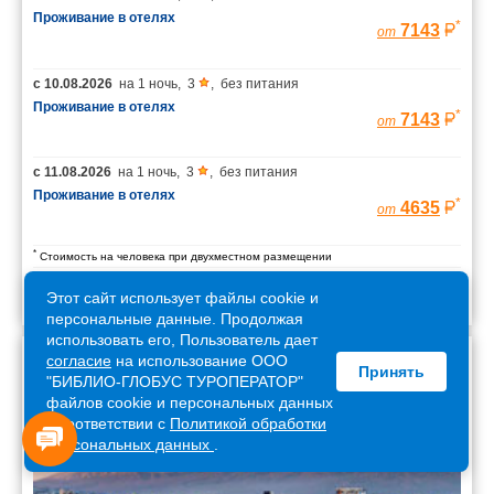
Проживание в отелях
*
7143
от
с
10.08.2026
на
1 ночь
,
3
,
без питания
Проживание в отелях
*
7143
от
с
11.08.2026
на
1 ночь
,
3
,
без питания
Проживание в отелях
*
4635
от
*
Стоимость на человека при двухместном размещении
Этот сайт использует файлы cookie и
персональные данные. Продолжая
использовать его, Пользователь дает
согласие
на использование ООО
Принять
Армения
"БИБЛИО-ГЛОБУС ТУРОПЕРАТОР"
файлов cookie и персональных данных
в соответствии с
Политикой обработки
персональных данных
.