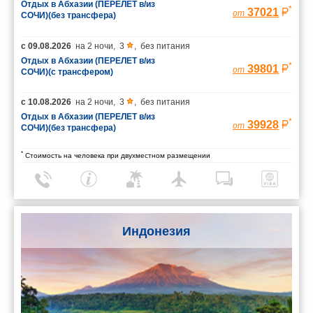
Отдых в Абхазии (ПЕРЕЛЕТ в/из
*
37021
от
СОЧИ)(без трансфера)
с
09.08.2026
на
2 ночи
,
3
,
без питания
Отдых в Абхазии (ПЕРЕЛЕТ в/из
*
39801
от
СОЧИ)(с трансфером)
с
10.08.2026
на
2 ночи
,
3
,
без питания
Отдых в Абхазии (ПЕРЕЛЕТ в/из
*
39928
от
СОЧИ)(без трансфера)
*
Стоимость на человека при двухместном размещении
Индонезия