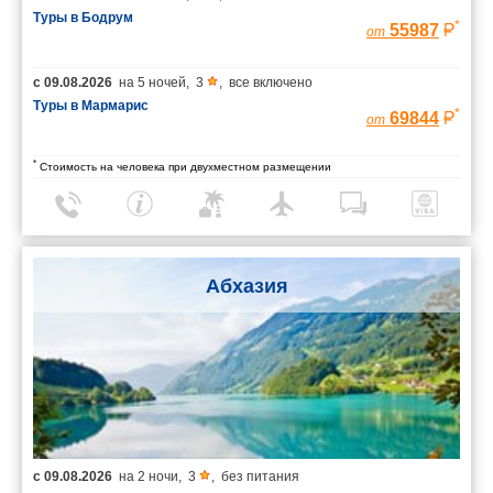
Туры в Бодрум
*
55987
от
с
09.08.2026
на
5 ночей
,
3
,
все включено
Туры в Мармарис
*
69844
от
*
Стоимость на человека при двухместном размещении
Абхазия
с
09.08.2026
на
2 ночи
,
3
,
без питания