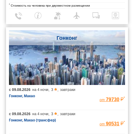
*
Стоимость на человека при двухместном размещении
Гонконг
с
09.08.2026
на
4 ночи
,
3
,
завтраки
Гонконг, Макао
*
79730
от
с
09.08.2026
на
4 ночи
,
3
,
завтраки
Гонконг, Макао (трансфер)
*
90531
от