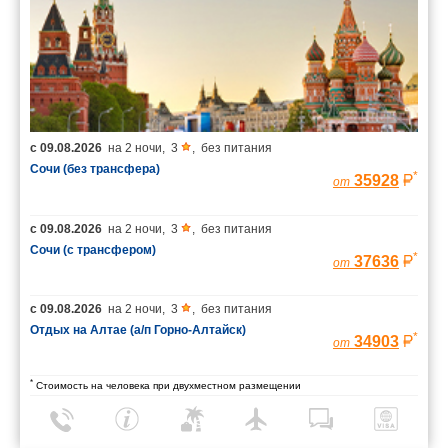
с
09.08.2026
на
2 ночи
,
3
,
без питания
Сочи (без трансфера)
*
35928
от
с
09.08.2026
на
2 ночи
,
3
,
без питания
Сочи (с трансфером)
*
37636
от
с
09.08.2026
на
2 ночи
,
3
,
без питания
Отдых на Алтае (а/п Горно-Алтайск)
*
34903
от
*
Стоимость на человека при двухместном размещении