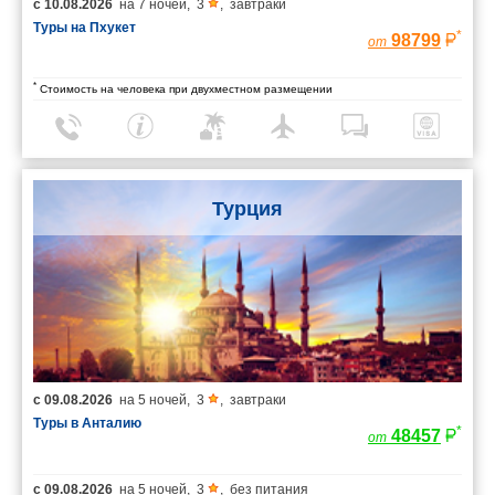
с
10.08.2026
на
7 ночей
,
3
,
завтраки
Туры на Пхукет
*
98799
от
*
Стоимость на человека при двухместном размещении
Турция
с
09.08.2026
на
5 ночей
,
3
,
завтраки
Туры в Анталию
*
48457
от
с
09.08.2026
на
5 ночей
,
3
,
без питания