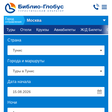
Город
Москва
отправления
Туры
Отели
Круизы
Авиабилеты
Ж/Д Билеты
Ст
Страна
Города и маршруты
Дата начала
Ночи