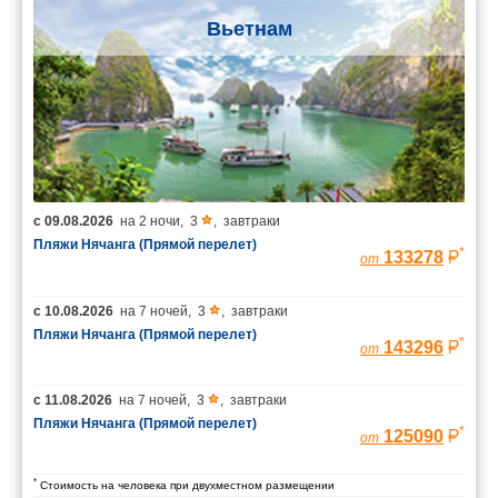
Вьетнам
с
09.08.2026
на
2 ночи
,
3
,
завтраки
Пляжи Нячанга (Прямой перелет)
*
133278
от
с
10.08.2026
на
7 ночей
,
3
,
завтраки
Пляжи Нячанга (Прямой перелет)
*
143296
от
с
11.08.2026
на
7 ночей
,
3
,
завтраки
Пляжи Нячанга (Прямой перелет)
*
125090
от
*
Стоимость на человека при двухместном размещении