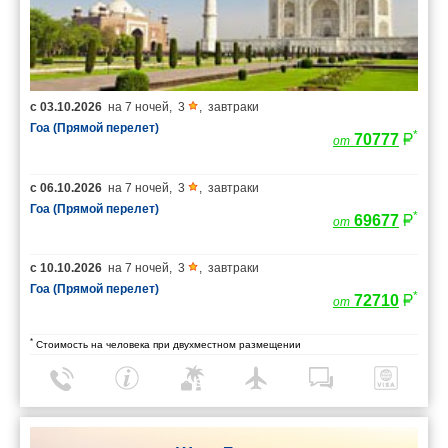
с
03.10.2026
на
7 ночей
,
3
,
завтраки
Гоа (Прямой перелет)
*
70777
от
с
06.10.2026
на
7 ночей
,
3
,
завтраки
Гоа (Прямой перелет)
*
69677
от
с
10.10.2026
на
7 ночей
,
3
,
завтраки
Гоа (Прямой перелет)
*
72710
от
*
Стоимость на человека при двухместном размещении