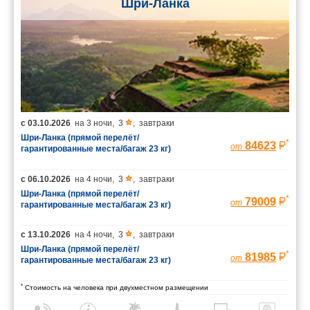
Шри-Ланка
с
03.10.2026
на
3 ночи
,
3
,
завтраки
Шри-Ланка (прямой перелёт/
*
84623
от
гарантированные места/багаж 23 кг)
с
06.10.2026
на
4 ночи
,
3
,
завтраки
Шри-Ланка (прямой перелёт/
*
79009
от
гарантированные места/багаж 23 кг)
с
13.10.2026
на
4 ночи
,
3
,
завтраки
Шри-Ланка (прямой перелёт/
*
81985
от
гарантированные места/багаж 23 кг)
*
Стоимость на человека при двухместном размещении